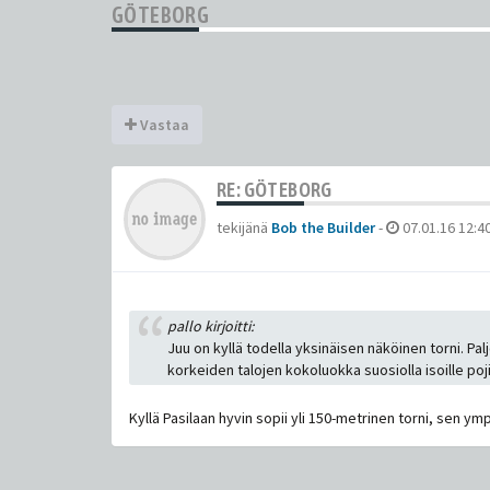
GÖTEBORG
Vastaa
RE: GÖTEBORG
tekijänä
Bob the Builder
-
07.01.16 12:4
pallo kirjoitti:
Juu on kyllä todella yksinäisen näköinen torni. P
korkeiden talojen kokoluokka suosiolla isoille poji
Kyllä Pasilaan hyvin sopii yli 150-metrinen torni, sen ymp