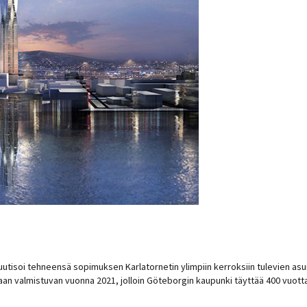
uutisoi tehneensä sopimuksen Karlatornetin ylimpiin kerroksiin tulevien asu
aan valmistuvan vuonna 2021, jolloin Göteborgin kaupunki täyttää 400 vuotta