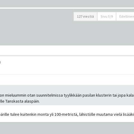
127 viestiä
Sivu
5
/
9
Edelline
0
aljon mieluummin otan suunnitelmissa tyylikkään pasilan klusterin tai jopa 
lle Tanskasta alaspäin.
ärille tulee kuitenkin monta yli 100-metristä, lähistölle muutama vielä lisääk