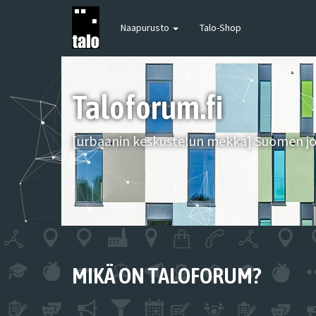
Naapurusto
Talo-Shop
Taloforum.fi
[urbaanin keskustelun mekka] Suomen joh
MIKÄ ON TALOFORUM?