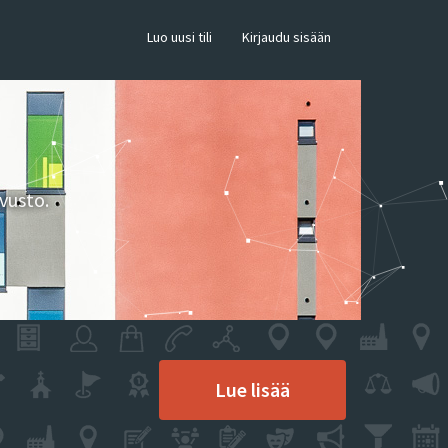
×
Luo uusi tili
Kirjaudu sisään
vusto.
Lue lisää