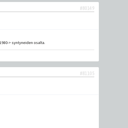
#80149
~1980-> syntyneiden osalta.
#81105