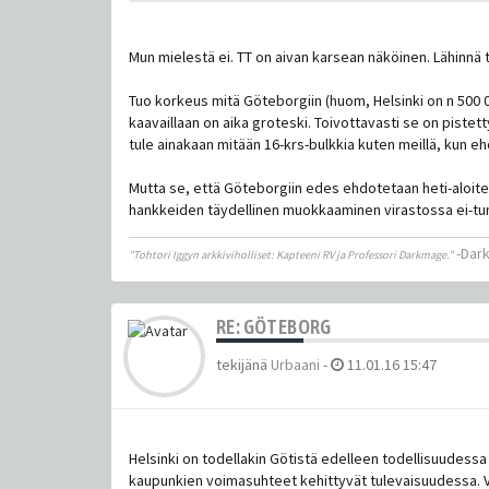
Mun mielestä ei. TT on aivan karsean näköinen. Lähinnä 
Tuo korkeus mitä Göteborgiin (huom, Helsinki on n 500
kaavaillaan on aika groteski. Toivottavasti se on pistetty
tule ainakaan mitään 16-krs-bulkkia kuten meillä, kun e
Mutta se, että Göteborgiin edes ehdotetaan heti-aloitett
hankkeiden täydellinen muokkaaminen virastossa ei-tunn
-Dar
"Tohtori Iggyn arkkiviholliset: Kapteeni RV ja Professori Darkmage."
RE: GÖTEBORG
tekijänä
Urbaani
-
11.01.16 15:47
Helsinki on todellakin Götistä edelleen todellisuudessa
kaupunkien voimasuhteet kehittyvät tulevaisuudessa. Va