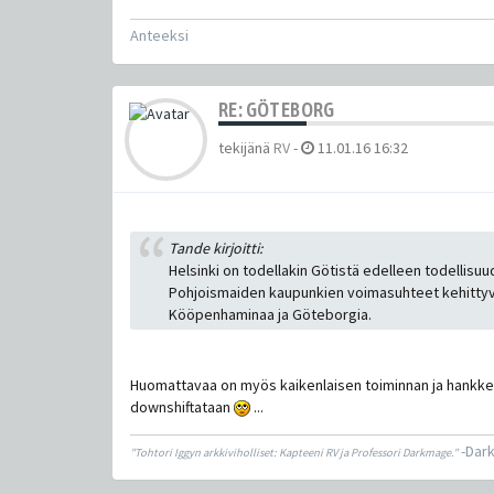
Anteeksi
RE: GÖTEBORG
tekijänä
RV
-
11.01.16 16:32
Tande kirjoitti:
Helsinki on todellakin Götistä edelleen todellisu
Pohjoismaiden kaupunkien voimasuhteet kehittyvät
Kööpenhaminaa ja Göteborgia.
Huomattavaa on myös kaikenlaisen toiminnan ja hankkei
downshiftataan
...
-Dar
"Tohtori Iggyn arkkiviholliset: Kapteeni RV ja Professori Darkmage."