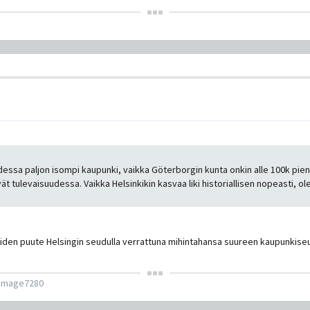
udessa paljon isompi kaupunki, vaikka Göterborgin kunta onkin alle 100k pien
 tulevaisuudessa. Vaikka Helsinkikin kasvaa liki historiallisen nopeasti, 
den puute Helsingin seudulla verrattuna mihintahansa suureen kaupunkiseu
kmage7280