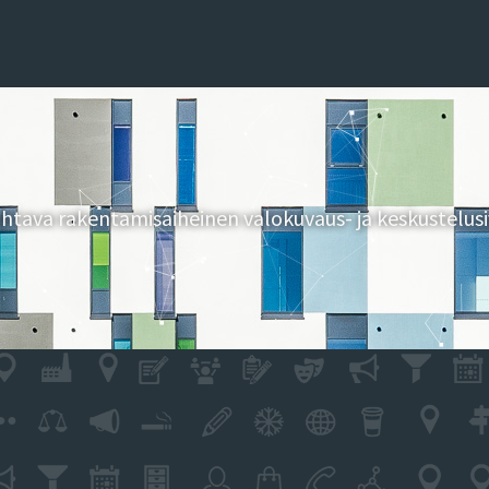
tava rakentamisaiheinen valokuvaus- ja keskustelusi