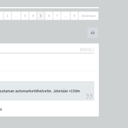
n
1
…
3
4
5
6
7
…
9
Seuraava
#80063
kalasataman automarkettihelvetin. Jätetään +150m
in