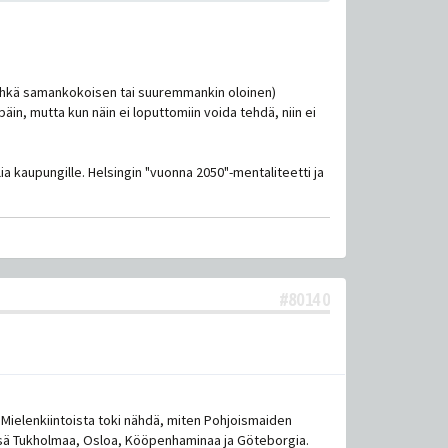
n ehkä samankokoisen tai suuremmankin oloinen)
späin, mutta kun näin ei loputtomiin voida tehdä, niin ei
ia kaupungille. Helsingin "vuonna 2050"-mentaliteetti ja
#80140
 Mielenkiintoista toki nähdä, miten Pohjoismaiden
essä Tukholmaa, Osloa, Kööpenhaminaa ja Göteborgia.