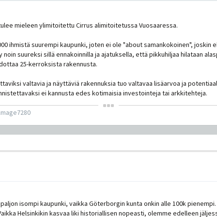
tulee mieleen ylimitoitettu Cirrus alimitoitetussa Vuosaaressa.
 000 ihmistä suurempi kaupunki, joten ei ole "about samankokoinen", joski
 noin suureksi sillä ennakoinnilla ja ajatuksella, että pikkuhiljaa hilataan ala
hdottaa 25-kerroksista rakennusta.
aviksi valtavia ja näyttäviä rakennuksia tuo valtavaa lisäarvoa ja potentiaal
istettavaksi ei kannusta edes kotimaisia investointeja tai arkkitehteja.
kmage7280
 paljon isompi kaupunki, vaikka Göterborgin kunta onkin alle 100k pienempi.
ikka Helsinkikin kasvaa liki historiallisen nopeasti, olemme edelleen jälj