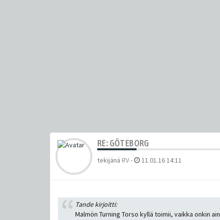
RE: GÖTEBORG
tekijänä
RV
-
11.01.16 14:11
Tande kirjoitti:
Malmön Turning Torso kyllä toimii, vaikka onkin aino