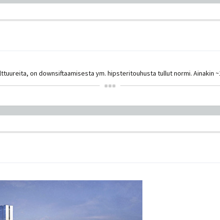
lttuureita, on downsiftaamisesta ym. hipsteritouhusta tullut normi. Ainakin 