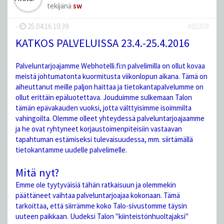
tekijänä
sw
-
25.04.16 10:39
#82359
KATKOS PALVELUISSA 23.4.-25.4.2016
Palveluntarjoajamme Webhotelli.fi:n palvelimilla on ollut kovaa
meistä johtumatonta kuormitusta viikonlopun aikana. Tämä on
aiheuttanut meille paljon haittaa ja tietokantapalvelumme on
ollut erittäin epäluotettava. Jouduimme sulkemaan Talon
tämän epävakauden vuoksi, jotta välttyisimme isoimmilta
vahingoilta. Olemme olleet yhteydessä palveluntarjoajaamme
ja he ovat ryhtyneet korjaustoimenpiteisiin vastaavan
tapahtuman estämiseksi tulevaisuudessa, mm. siirtämällä
tietokantamme uudelle palvelimelle.
Mitä nyt?
Emme ole tyytyväisiä tähän ratkaisuun ja olemmekin
päättäneet vaihtaa palveluntarjoajaa kokonaan. Tämä
tarkoittaa, että siirrämme koko Talo-sivustomme täysin
uuteen paikkaan. Uudeksi Talon "kiinteistönhuoltajaksi"