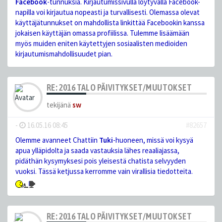
Facebook
-tunnuksia. Kirjautumissivulla löytyvällä Facebook-
napilla voi kirjautua nopeasti ja turvallisesti. Olemassa olevat
käyttäjätunnukset on mahdollista linkittää Facebookin kanssa
jokaisen käyttäjän omassa profiilissa. Tulemme lisäämään
myös muiden eniten käytettyjen sosiaalisten medioiden
kirjautumismahdollisuudet pian.
RE: 2016 TALO PÄIVITYKSET/MUUTOKSET
tekijänä
sw
-
16.05.16 08:45
#82657
Olemme avanneet Chattiin
Tuki
-huoneen, missä voi kysyä
apua ylläpidolta ja saada vastauksia lähes reaaliajassa,
pidäthän kysymyksesi pois yleisestä chatista selvyyden
vuoksi. Tässä ketjussa kerromme vain virallisia tiedotteita.
RE: 2016 TALO PÄIVITYKSET/MUUTOKSET