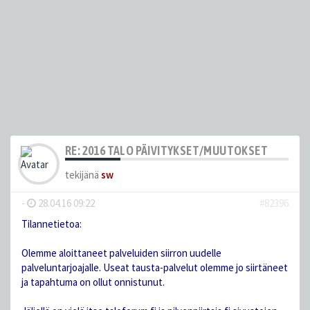
RE: 2016 TALO PÄIVITYKSET/MUUTOKSET
tekijänä
sw
-
28.04.16 09:22
#82396
Tilannetietoa:
Olemme aloittaneet palveluiden siirron uudelle
palveluntarjoajalle. Useat tausta-palvelut olemme jo siirtäneet
ja tapahtuma on ollut onnistunut.