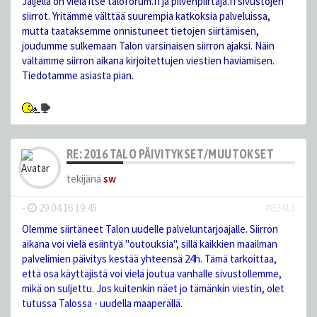
Jäljellä on vielä itse taloforum.fi ja pilvenpiirtaja.fi sivustojen
siirrot. Yritämme välttää suurempia katkoksia palveluissa,
mutta taataksemme onnistuneet tietojen siirtämisen,
joudumme sulkemaan Talon varsinaisen siirron ajaksi. Näin
vältämme siirron aikana kirjoitettujen viestien häviämisen.
Tiedotamme asiasta pian.
RE: 2016 TALO PÄIVITYKSET/MUUTOKSET
tekijänä
sw
-
29.04.16 19:45
#82413
Olemme siirtäneet Talon uudelle palveluntarjoajalle. Siirron
aikana voi vielä esiintyä "outouksia", sillä kaikkien maailman
palvelimien päivitys kestää yhteensä 24h. Tämä tarkoittaa,
että osa käyttäjistä voi vielä joutua vanhalle sivustollemme,
mikä on suljettu. Jos kuitenkin näet jo tämänkin viestin, olet
tutussa Talossa - uudella maaperällä.