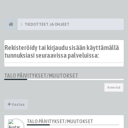
TIEDOTTEET JA OHJEET
Rekisteröidy tai kirjaudu sisään käyttämällä
tunnuksiasi seuraavissa palveluissa:
TALO PÄIVITYKSET/MUUTOKSET
8 viestiä
Vastaa
TALO PÄIVITYKSET/MUUTOKSET