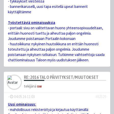
- tykkäykset viesteissä
- bannerikaruselli, uusi tapa esitellä upeat bannerit
käyttäjiltämme
Työstettäviä ominaisuuksia
- portaali: sivu on valitettavan huono yhteensopivuudeltaan,
erittäin huonosti tuettu ja aiheuttaa paljon ongelmia.
Joudumme poistamaan Portaalin kokonaan
- huutoikkuna: nykyinen huutoikkuna on erittäin huonosti
toteutettu ja aiheuttaa paljon ongelmia. Joudumme
poistamaan nykyisen ratkaisun. Tutkimme vaihtoehtoja saada
chattiominaisuus Taloon myös uudistuksen jälkeen.
RE: 2016 TALO PÄIVITYKSET/MUUTOKSET
tekijänä
sw
-
04.05.16 11:03
#82529
Uusi ominaisuus:
- mahdollisuus rekisteröityä ja kirjautua käyttämällä