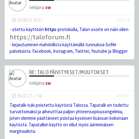
tekijänä
sw
-
20.08.16 20:11
#83874
- otettu käyttöön
https
-protokolla, Talon osoite on näin ollen
https://taloforum.fi
- kirjautuminen mahdollista käyttämällä tunnuksia SoMe
palveluista: Facebook, Instagram, Twitter, Youtube ja Blogger
RE: TALO PÄIVITYKSET/MUUTOKSET
tekijänä
sw
-
26.03.17 17:41
#87901
Tapatalk-tuki poistettu käytöstä Talossa. Tapatalk on todettu
turvattomaksi ja aiheutttaa paljon yhteensopivusongelmia,
joten olemme päättäneet poistaa kyseisen lisäosan kokonaan
käytöstä. Tapatalkin käyttö on ollut myös äärimmäisen
marginaalista.