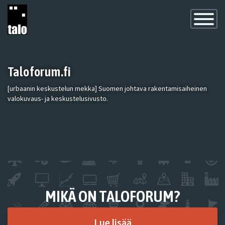
Toggle
Navigatio
Taloforum.fi
[urbaanin keskustelun mekka] Suomen johtava rakentamisaiheinen
valokuvaus- ja keskustelusivusto.
MIKÄ ON TALOFORUM?
Lue lisää