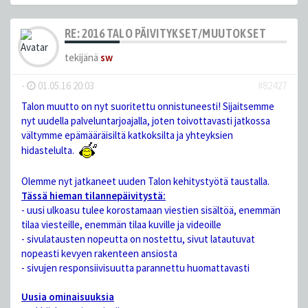
RE: 2016 TALO PÄIVITYKSET/MUUTOKSET
tekijänä
sw
-
01.05.16 20:03
#82427
Talon muutto on nyt suoritettu onnistuneesti! Sijaitsemme
nyt uudella palveluntarjoajalla, joten toivottavasti jatkossa
vältymme epämääräisiltä katkoksilta ja yhteyksien
hidastelulta.
Olemme nyt jatkaneet uuden Talon kehitystyötä taustalla.
Tässä hieman tilannepäivitystä:
- uusi ulkoasu tulee korostamaan viestien sisältöä, enemmän
tilaa viesteille, enemmän tilaa kuville ja videoille
- sivulatausten nopeutta on nostettu, sivut latautuvat
nopeasti kevyen rakenteen ansiosta
- sivujen responsiivisuutta parannettu huomattavasti
Uusia ominaisuuksia