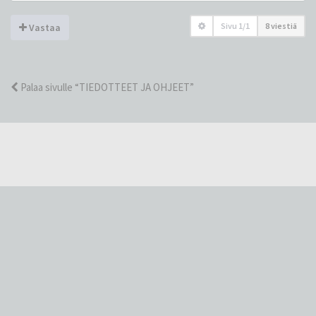
Sivu
1
/
1
8 viestiä
Vastaa
Palaa sivulle “TIEDOTTEET JA OHJEET”