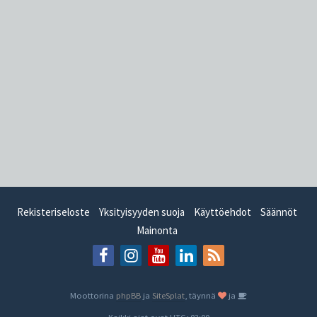
Rekisteriseloste
Yksityisyyden suoja
Käyttöehdot
Säännöt
Mainonta
Moottorina
phpBB
ja
SiteSplat
, täynnä
ja
- Kaikki ajat ovat
UTC+03:00
-