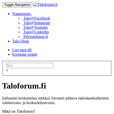
Toggle Navigation
Naapurusto
Talo@Facebook
Talo@Instagram
Talo@Youtube
Talo@Linkedin
Pilvenpiirtaja.fi
Talo-Shop
Luo uusi tili
Kirjaudu sisään
×
Taloforum.fi
[urbaanin keskustelun mekka] Suomen johtava rakentamisaiheinen
valokuvaus- ja keskustelusivusto.
Mikä on Taloforum?