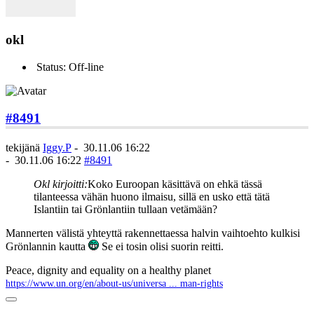
okl
Status: Off-line
#8491
tekijänä
Iggy.P
-
30.11.06 16:22
-
30.11.06 16:22
#8491
Okl kirjoitti:
Koko Euroopan käsittävä on ehkä tässä
tilanteessa vähän huono ilmaisu, sillä en usko että tätä
Islantiin tai Grönlantiin tullaan vetämään?
Mannerten välistä yhteyttä rakennettaessa halvin vaihtoehto kulkisi
Grönlannin kautta
Se ei tosin olisi suorin reitti.
Peace, dignity and equality on a healthy planet
https://www.un.org/en/about-us/universa ... man-rights