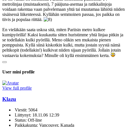
metrolinjaa (muistaakseni), 7 pääjuna-asemaa ja ratikkalinjoja
voidaan rakentaa vaan palvelemaan yhtä tai muutamaa lähiötä niiden
sisäisessä liikenteessä. Kyllähän semmoinen passaa, jos paikka on
tiivis ja populaa riittää.
En vieläkään saata uskoa sitä, miten Pariisin metro kulkee
kumipyörillä! Kaksi kuukautta sitten huristimme yhtä linjaa pitkin ja
se todellakin kulki pyörillä. Meno olikin sen mukaista pienen
pomppuista. Kyllä siinä kiskotkin kulki, mutta jostain syystä nämä
peltikopit (todellakin!) kulkivat niiden sijaan pyörillä. Jollain jotain
vastaavia kokemuksia? Minulle oli kyllä ensimmäinen kerta.
User mini profile
View full profile
Klazu
Viestit: 5064
Liittynyt: 18.11.06 12:39
Status: Off-line
Paikkakunta: Vancouver, Kanada