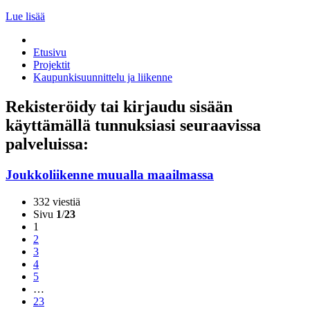
Lue lisää
Etusivu
Projektit
Kaupunkisuunnittelu ja liikenne
Rekisteröidy tai kirjaudu sisään
käyttämällä tunnuksiasi seuraavissa
palveluissa:
Joukkoliikenne muualla maailmassa
332 viestiä
Sivu
1
/
23
1
2
3
4
5
…
23