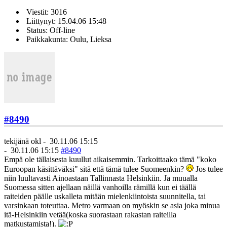
Viestit: 3016
Liittynyt: 15.04.06 15:48
Status: Off-line
Paikkakunta: Oulu, Lieksa
#8490
tekijänä
okl
-
30.11.06 15:15
-
30.11.06 15:15
#8490
Empä ole tällaisesta kuullut aikaisemmin. Tarkoittaako tämä "koko
Euroopan käsittäväksi" sitä että tämä tulee Suomeenkin?
Jos tulee
niin luultavasti Ainoastaan Tallinnasta Helsinkiin. Ja muualla
Suomessa sitten ajellaan näillä vanhoilla rämillä kun ei täällä
raiteiden päälle uskalleta mitään mielenkiintoista suunnitella, tai
varsinkaan toteuttaa. Metro varmaan on myöskin se asia joka minua
itä-Helsinkiin vetää(koska suorastaan rakastan raiteilla
matkustamista!).