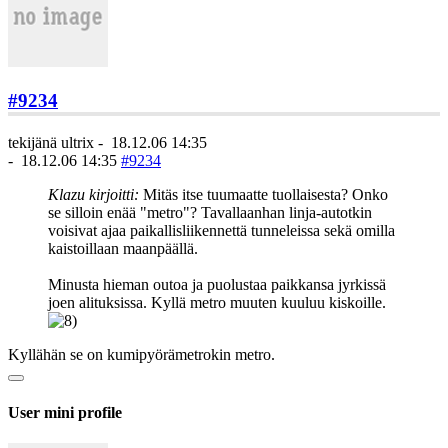
#9234
tekijänä
ultrix
-
18.12.06 14:35
-
18.12.06 14:35
#9234
Klazu kirjoitti:
Mitäs itse tuumaatte tuollaisesta? Onko
se silloin enää "metro"? Tavallaanhan linja-autotkin
voisivat ajaa paikallisliikennettä tunneleissa sekä omilla
kaistoillaan maanpäällä.
Minusta hieman outoa ja puolustaa paikkansa jyrkissä
joen alituksissa. Kyllä metro muuten kuuluu kiskoille.
Kyllähän se on kumipyörämetrokin metro.
User mini profile