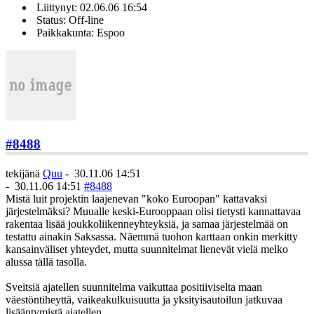
Liittynyt: 02.06.06 16:54
Status: Off-line
Paikkakunta: Espoo
#8488
tekijänä
Quu
-
30.11.06 14:51
-
30.11.06 14:51
#8488
Mistä luit projektin laajenevan "koko Euroopan" kattavaksi
järjestelmäksi? Muualle keski-Eurooppaan olisi tietysti kannattavaa
rakentaa lisää joukkoliikenneyhteyksiä, ja samaa järjestelmää on
testattu ainakin Saksassa. Näemmä tuohon karttaan onkin merkitty
kansainväliset yhteydet, mutta suunnitelmat lienevät vielä melko
alussa tällä tasolla.
Sveitsiä ajatellen suunnitelma vaikuttaa positiiviselta maan
väestöntiheyttä, vaikeakulkuisuutta ja yksityisautoilun jatkuvaa
lisääntymistä ajatellen.