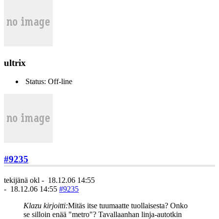
ultrix
Status: Off-line
#9235
tekijänä
okl
-
18.12.06 14:55
-
18.12.06 14:55
#9235
Klazu kirjoitti:
Mitäs itse tuumaatte tuollaisesta? Onko
se silloin enää "metro"? Tavallaanhan linja-autotkin