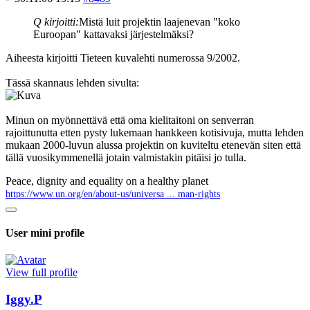
Q kirjoitti:
Mistä luit projektin laajenevan "koko
Euroopan" kattavaksi järjestelmäksi?
Aiheesta kirjoitti Tieteen kuvalehti numerossa 9/2002.
Tässä skannaus lehden sivulta:
Minun on myönnettävä että oma kielitaitoni on senverran
rajoittunutta etten pysty lukemaan hankkeen kotisivuja, mutta lehden
mukaan 2000-luvun alussa projektin on kuviteltu etenevän siten että
tällä vuosikymmenellä jotain valmistakin pitäisi jo tulla.
Peace, dignity and equality on a healthy planet
https://www.un.org/en/about-us/universa ... man-rights
User mini profile
View full profile
Iggy.P