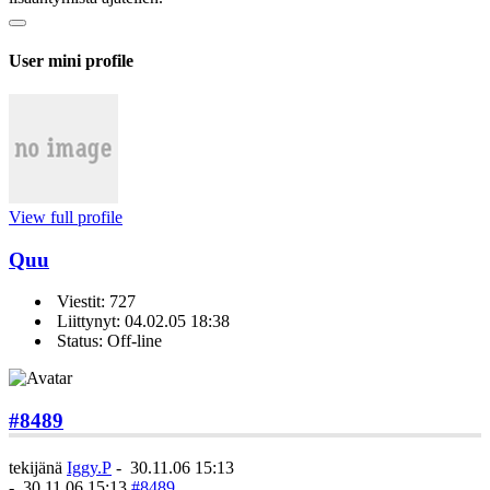
User mini profile
View full profile
Quu
Viestit: 727
Liittynyt: 04.02.05 18:38
Status: Off-line
#8489
tekijänä
Iggy.P
-
30.11.06 15:13
-
30.11.06 15:13
#8489