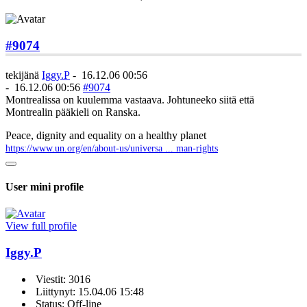
#9074
tekijänä
Iggy.P
-
16.12.06 00:56
-
16.12.06 00:56
#9074
Montrealissa on kuulemma vastaava. Johtuneeko siitä että
Montrealin pääkieli on Ranska.
Peace, dignity and equality on a healthy planet
https://www.un.org/en/about-us/universa ... man-rights
User mini profile
View full profile
Iggy.P
Viestit: 3016
Liittynyt: 15.04.06 15:48
Status: Off-line