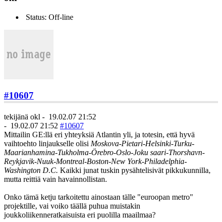
Status: Off-line
#10607
tekijänä
okl
-
19.02.07 21:52
-
19.02.07 21:52
#10607
Mittailin GE:llä eri yhteyksiä Atlantin yli, ja totesin, että hyvä
vaihtoehto linjaukselle olisi
Moskova-Pietari-Helsinki-Turku-
Maarianhamina-Tukholma-Örebro-Oslo-Joku saari-Thorshavn-
Reykjavik-Nuuk-Montreal-Boston-New York-Philadelphia-
Washington D.C.
Kaikki junat tuskin pysähtelisivät pikkukunnilla,
mutta reittiä vain havainnollistan.
Onko tämä ketju tarkoitettu ainostaan tälle "euroopan metro"
projektille, vai voiko täällä puhua muistakin
joukkoliikenneratkaisuista eri puolilla maailmaa?