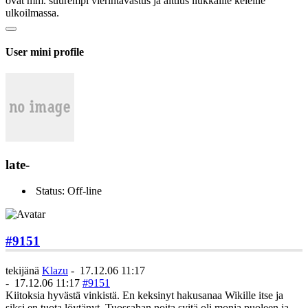
ovat mm. suurempi vierintävastus ja alttius liukkaille keleille
ulkoilmassa.
User mini profile
late-
Status: Off-line
#9151
tekijänä
Klazu
-
17.12.06 11:17
-
17.12.06 11:17
#9151
Kiitoksia hyvästä vinkistä. En keksinyt hakusanaa Wikille itse ja
siksi en tuota löytänyt. Tuossahan noita syitä oli monia puoleen ja