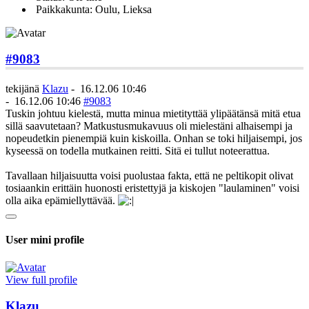
Paikkakunta: Oulu, Lieksa
#9083
tekijänä
Klazu
-
16.12.06 10:46
-
16.12.06 10:46
#9083
Tuskin johtuu kielestä, mutta minua mietityttää ylipäätänsä mitä etua
sillä saavutetaan? Matkustusmukavuus oli mielestäni alhaisempi ja
nopeudetkin pienempiä kuin kiskoilla. Onhan se toki hiljaisempi, jos
kyseessä on todella mutkainen reitti. Sitä ei tullut noteerattua.
Tavallaan hiljaisuutta voisi puolustaa fakta, että ne peltikopit olivat
tosiaankin erittäin huonosti eristettyjä ja kiskojen "laulaminen" voisi
olla aika epämiellyttävää.
User mini profile
View full profile
Klazu