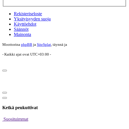
Rekisteriseloste
Yksityisyyden suoja
Käyttöehdot
Säännöt
Mainonta
Moottorina
phpBB
ja
SiteSplat
, täynnä
ja
- Kaikki ajat ovat
UTC+03:00
-
Ketkä peukuttivat
Suosituimmat