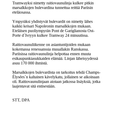
Tramwayksi nimetty raitiovaunulinja kulkee pitkin
marsalkkojen bulevardina tunnettua reittiä Pariisin
eteläosassa.
Ympyräksi yhdistyvät bulevardit on nimetty lähes
kaikki keisari Napoleonin marsalkkojen mukaan.
Eteläisen puoliympyrän Pont de Gariglianosta Ost-
Porte d´Ivryyn kulkee Tramway 24 minuutissa.
Raitiovaunuliikenne on asiantuntijoiden mukaan
kokemassa renessanssia muuallakin Ranskassa.
Pariisissa raitiovaunulinja helpottaa ennen muuta
esikaupunkiasukkaiden elämää. Linjan läheisyydessä
asuu 170 000 ihmistä.
Marsalkkojen bulevardista on tarkoitus tehdä Champs-
Élysées´n kaltainen kävelykatu, jollainen se aikoinaan
oli. Raitiovaunulinjaan aiotaan jatkossa lisäyksiä, jotka
laajentavat sitä entisestään.
STT, DPA