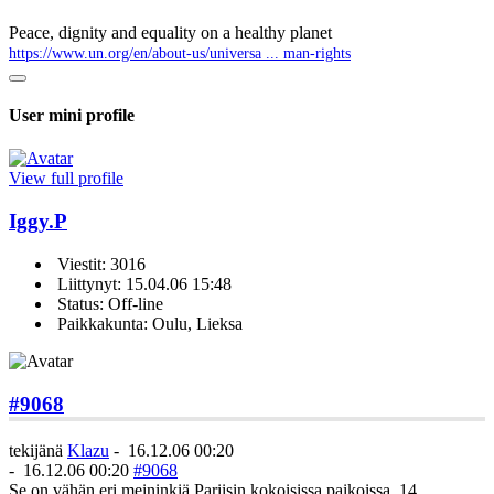
Peace, dignity and equality on a healthy planet
https://www.un.org/en/about-us/universa ... man-rights
User mini profile
View full profile
Iggy.P
Viestit: 3016
Liittynyt: 15.04.06 15:48
Status: Off-line
Paikkakunta: Oulu, Lieksa
#9068
tekijänä
Klazu
-
16.12.06 00:20
-
16.12.06 00:20
#9068
Se on vähän eri meininkiä Pariisin kokoisissa paikoissa. 14