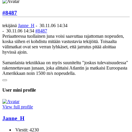
#8487
tekijänä
Janne_H
-
30.11.06 14:34
-
30.11.06 14:34
#8487
Periaatteessa tuollainen juna voisi saavuttaa rajattoman nopeuden,
koska siihen ei kohdistu mitään vastustavia tekijöitä. Toisaalta
välimatkat ovat sen verran lyhkäset, että jarrutus pitää aloittaa
hyvissä ajoin.
Samanlaista tekniikkaa on myös suuniteltu "joskus tulevaisuudessa"
rakennettavaan junaan, joka alittaisi Atlantin ja matkaisi Euroopasta
Amerikkaan noin 1500 m/s nopeudella.
User mini profile
View full profile
Janne_H
Viestit: 4230