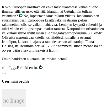
Koko Euroopan käsittävä on ehkä tässä tilanteessa vähän huono
ilmaisu, sillä en usko että tätä Islantiin tai Grönlantiin tullaan
vetämään?
No, lopetetaan tämä pilkun viilaus. Jos tämmöinen
suurimman osan Eurooppaa käsittäväksi saataisiin joskus
rakennettua, olisi se vallan mahtavaa. Lentojen kysyntä vähenisi ja
tulisi vähän ekologisempaa matkustamista. Kaupunkien urbaniuteen
vaikuttaisi myös kyltit maan alle "megahypernopeusjuna 500km/h".
Olis aika masentavaa katella jos lähdössä lomalle ja ostanut
lentoliput, katsoo ohiajaessa rautatieaseman aikatauluja "Juna
Helsingistä Berliiniin perillä 15.30" "hemmetti, siihen mennessä en
oo ees päässy sekuriti tsekeistä läpi!".
Onko hankkeen aikatauluista mitään tietoa?
edit: Iggy.P ehtiki ensin.
User mini profile