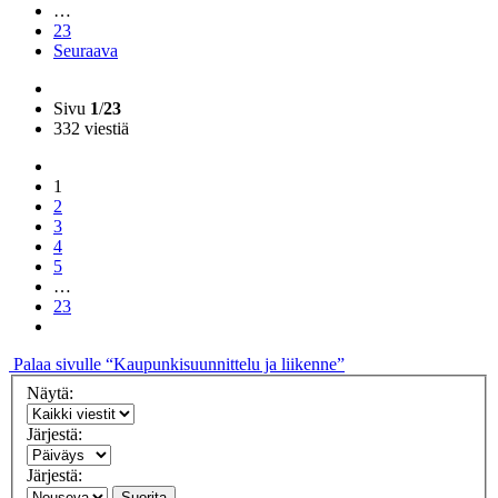
…
23
Seuraava
Sivu
1
/
23
332 viestiä
1
2
3
4
5
…
23
Palaa sivulle “Kaupunkisuunnittelu ja liikenne”
Näytä:
Järjestä:
Järjestä:
Suorita