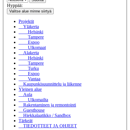
Hyppää:
Valitse alue minne siirtyä
Projektit
Yläkerta
Helsinki
Tampere
Espoo
Ulkomaat
Alakerta
Helsinki
Tampere
Turku
Espoo
Vantaa
Kaupunkisuunnittelu ja liikenne
Yleinen alue
Aula
Ulkomailta
Rakentaminen ja remontointi
Guesthouse
Hiekkalaatikko / Sandbox
Tärkeät
TIEDOTTEET JA OHJEET