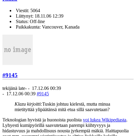
Viestit: 5064
Liittynyt: 18.11.06 12:39
Status: Off-line
Paikkakunta: Vancouver, Kanada
#9145
tekijänä
late-
-
17.12.06 00:39
-
17.12.06 00:39
#9145
Klazu kirjoitti:
Tuskin johtuu kielestä, mutta minua
mietityttää ylipäätänsä mitä etua sillä saavutetaan?
Teknologian hyvistä ja huonoista puolista
voi lukea Wikipediasta
.
Lyhyesti kumipyörillä saavutetaan parempi kiihtyvyys ja
hidastuvuus ja mahdollisuus nousta jyrkempiä mäkiä. Haittapuolia