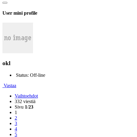
User mini profile
okl
Status: Off-line
Vastaa
Vaihtoehdot
332 viestiä
Sivu
1
/
23
1
2
3
4
5