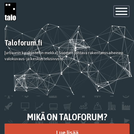
Toggle
Navigatio
Taloforum.fi
[urbaanin keskustelun mekka] Suomen johtava rakentamisaiheinen
valokuvaus- ja keskustelusivusto.
MIKÄ ON TALOFORUM?
Lue lisää