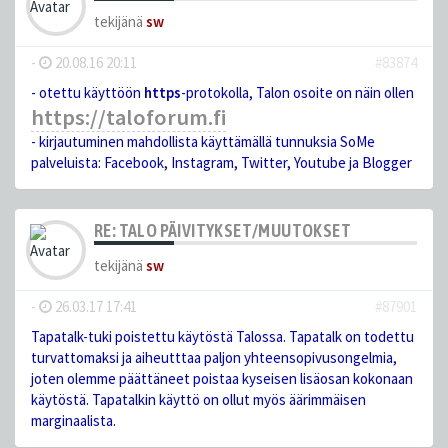
tekijänä
sw
-
20.08.16 20:11
#83874
- otettu käyttöön
https
-protokolla, Talon osoite on näin ollen
https://taloforum.fi
- kirjautuminen mahdollista käyttämällä tunnuksia SoMe
palveluista: Facebook, Instagram, Twitter, Youtube ja Blogger
RE: TALO PÄIVITYKSET/MUUTOKSET
tekijänä
sw
-
26.03.17 17:41
#87901
Tapatalk-tuki poistettu käytöstä Talossa. Tapatalk on todettu
turvattomaksi ja aiheutttaa paljon yhteensopivusongelmia,
joten olemme päättäneet poistaa kyseisen lisäosan kokonaan
käytöstä. Tapatalkin käyttö on ollut myös äärimmäisen
marginaalista.