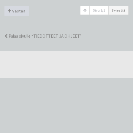
Sivu
1
/
1
8 viestiä
Vastaa
Palaa sivulle “TIEDOTTEET JA OHJEET”