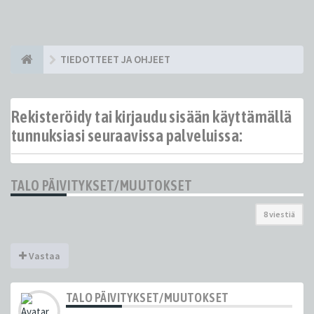
TIEDOTTEET JA OHJEET
Rekisteröidy tai kirjaudu sisään käyttämällä
tunnuksiasi seuraavissa palveluissa:
TALO PÄIVITYKSET/MUUTOKSET
8 viestiä
Vastaa
TALO PÄIVITYKSET/MUUTOKSET