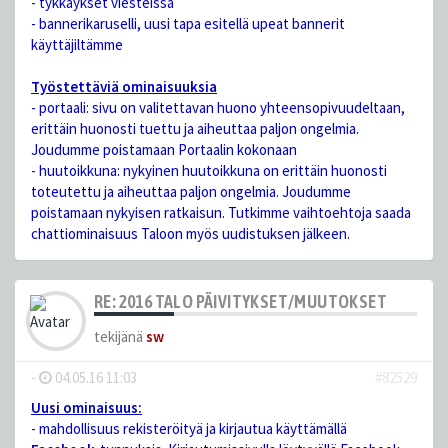
- tykkäykset viesteissä
- bannerikaruselli, uusi tapa esitellä upeat bannerit
käyttäjiltämme
Työstettäviä ominaisuuksia
- portaali: sivu on valitettavan huono yhteensopivuudeltaan,
erittäin huonosti tuettu ja aiheuttaa paljon ongelmia.
Joudumme poistamaan Portaalin kokonaan
- huutoikkuna: nykyinen huutoikkuna on erittäin huonosti
toteutettu ja aiheuttaa paljon ongelmia. Joudumme
poistamaan nykyisen ratkaisun. Tutkimme vaihtoehtoja saada
chattiominaisuus Taloon myös uudistuksen jälkeen.
RE: 2016 TALO PÄIVITYKSET/MUUTOKSET
tekijänä
sw
-
04.05.16 11:03
#82529
Uusi ominaisuus:
- mahdollisuus rekisteröityä ja kirjautua käyttämällä