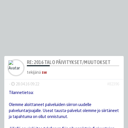
RE: 2016 TALO PÄIVITYKSET/MUUTOKSET
tekijänä
sw
-
28.04.16 09:22
#82396
Tilannetietoa:
Olemme aloittaneet palveluiden siirron uudelle
palveluntarjoajalle. Useat tausta-palvelut olemme jo siirtäneet
ja tapahtuma on ollut onnistunut.