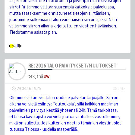
Jäljellä on vielä itse taloforum.fi ja pilvenpiirtaja.fi sivustojen
siirrot. Yritämme välttää suurempia katkoksia palveluissa,
mutta taataksemme onnistuneet tietojen siirtämisen,
joudumme sulkemaan Talon varsinaisen siirron ajaksi. Näin
vältämme siirron aikana kirjoitettujen viestien häviämisen.
Tiedotamme asiasta pian.
RE: 2016 TALO PÄIVITYKSET/MUUTOKSET
tekijänä
sw
-
29.04.16 19:45
#82413
Olemme siirtäneet Talon uudelle palveluntarjoajalle. Siirron
aikana voi vielä esiintyä "outouksia", sillä kaikkien maailman
palvelimien päivitys kestää yhteensä 24h. Tämä tarkoittaa,
että osa käyttäjistä voi vielä joutua vanhalle sivustollemme,
mikä on suljettu. Jos kuitenkin näet jo tämänkin viestin, olet
tutussa Talossa - uudella maaperällä.