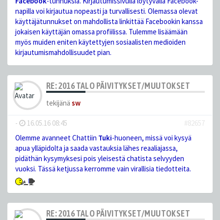
Facebook
-tunnuksia. Kirjautumissivulla löytyvällä Facebook-
napilla voi kirjautua nopeasti ja turvallisesti. Olemassa olevat
käyttäjätunnukset on mahdollista linkittää Facebookin kanssa
jokaisen käyttäjän omassa profiilissa. Tulemme lisäämään
myös muiden eniten käytettyjen sosiaalisten medioiden
kirjautumismahdollisuudet pian.
RE: 2016 TALO PÄIVITYKSET/MUUTOKSET
tekijänä
sw
-
16.05.16 08:45
#82657
Olemme avanneet Chattiin
Tuki
-huoneen, missä voi kysyä
apua ylläpidolta ja saada vastauksia lähes reaaliajassa,
pidäthän kysymyksesi pois yleisestä chatista selvyyden
vuoksi. Tässä ketjussa kerromme vain virallisia tiedotteita.
RE: 2016 TALO PÄIVITYKSET/MUUTOKSET