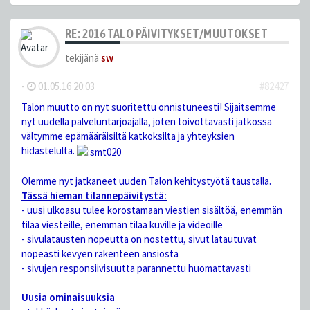
RE: 2016 TALO PÄIVITYKSET/MUUTOKSET
tekijänä
sw
-
01.05.16 20:03
#82427
Talon muutto on nyt suoritettu onnistuneesti! Sijaitsemme
nyt uudella palveluntarjoajalla, joten toivottavasti jatkossa
vältymme epämääräisiltä katkoksilta ja yhteyksien
hidastelulta.
Olemme nyt jatkaneet uuden Talon kehitystyötä taustalla.
Tässä hieman tilannepäivitystä:
- uusi ulkoasu tulee korostamaan viestien sisältöä, enemmän
tilaa viesteille, enemmän tilaa kuville ja videoille
- sivulatausten nopeutta on nostettu, sivut latautuvat
nopeasti kevyen rakenteen ansiosta
- sivujen responsiivisuutta parannettu huomattavasti
Uusia ominaisuuksia