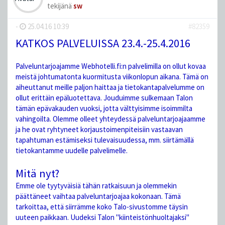
tekijänä
sw
-
25.04.16 10:39
#82359
KATKOS PALVELUISSA 23.4.-25.4.2016
Palveluntarjoajamme Webhotelli.fi:n palvelimilla on ollut kovaa
meistä johtumatonta kuormitusta viikonlopun aikana. Tämä on
aiheuttanut meille paljon haittaa ja tietokantapalvelumme on
ollut erittäin epäluotettava. Jouduimme sulkemaan Talon
tämän epävakauden vuoksi, jotta välttyisimme isoimmilta
vahingoilta. Olemme olleet yhteydessä palveluntarjoajaamme
ja he ovat ryhtyneet korjaustoimenpiteisiin vastaavan
tapahtuman estämiseksi tulevaisuudessa, mm. siirtämällä
tietokantamme uudelle palvelimelle.
Mitä nyt?
Emme ole tyytyväisiä tähän ratkaisuun ja olemmekin
päättäneet vaihtaa palveluntarjoajaa kokonaan. Tämä
tarkoittaa, että siirrämme koko Talo-sivustomme täysin
uuteen paikkaan. Uudeksi Talon "kiinteistönhuoltajaksi"