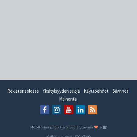
Rekisteriseloste
Yksityisyyden suoja
Käyttöehdot
Säännöt
Mainonta
Moottorina
phpBB
ja
SiteSplat
, täynnä
ja
- Kaikki ajat ovat
UTC+03:00
-