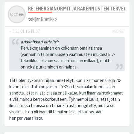
RE: ENERGIANORMIT JA RAKENNUSTEN TERVEYS
tekijänä
hmikko
-
25.01.16 11:57
#80467
arkkinikkari kirjoitti:
Peruskorjaaminen on kokonaan oma asiansa
(vanhoihin taloihin uusien vaatimusten mukaista iv-
tekniikkaa ei vaan saa mahtumaan millään), mutta
onneksi purkaminen on halpaa...
Tätä olen tykönäni hiljaa ihmetellyt, kun aika monen 60- ja 70-
luvun toimistotalon ja mm. TYKSin U-sairaalan kohdalla on
sanottu, että niistä ei saa enää kalua, kun ilmanvaihtokanavat
eivät mahdu kerroskorkeuteen. Tyhmempi luulis, että jotain
ilmaa niissä taloissa on tähänkin asti hengitelty, mutta se
vissiin sitten oli ihan riittämätöntä ellei suorastaan
hengenvaarallista.