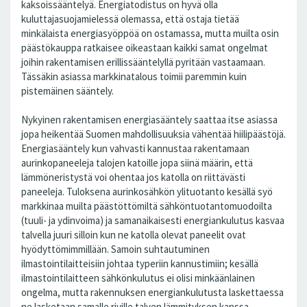
kaksoissääntelyä. Energiatodistus on hyvä olla
kuluttajasuojamielessä olemassa, että ostaja tietää
minkälaista energiasyöppöä on ostamassa, mutta muilta osin
päästökauppa ratkaisee oikeastaan kaikki samat ongelmat
joihin rakentamisen erillissääntelyllä pyritään vastaamaan.
Tässäkin asiassa markkinatalous toimii paremmin kuin
pistemäinen sääntely.
Nykyinen rakentamisen energiasääntely saattaa itse asiassa
jopa heikentää Suomen mahdollisuuksia vähentää hiilipäästöjä.
Energiasääntely kun vahvasti kannustaa rakentamaan
aurinkopaneeleja talojen katoille jopa siinä määrin, että
lämmöneristystä voi ohentaa jos katolla on riittävästi
paneeleja. Tuloksena aurinkosähkön ylituotanto kesällä syö
markkinaa muilta päästöttömiltä sähköntuotantomuodoilta
(tuuli- ja ydinvoima) ja samanaikaisesti energiankulutus kasvaa
talvella juuri silloin kun ne katolla olevat paneelit ovat
hyödyttömimmillään. Samoin suhtautuminen
ilmastointilaitteisiin johtaa typeriin kannustimiin; kesällä
ilmastointilaitteen sähkönkulutus ei olisi minkäänlainen
ongelma, mutta rakennuksen energiankulutusta laskettaessa
ne lasketaan samalle riville talven lämmityksen kanssa.