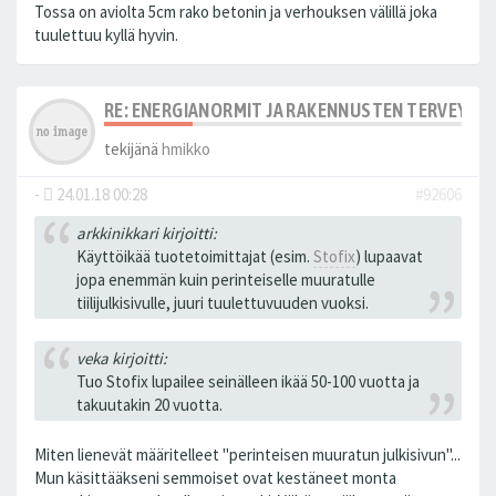
Tossa on aviolta 5cm rako betonin ja verhouksen välillä joka
tuulettuu kyllä hyvin.
RE: ENERGIANORMIT JA RAKENNUSTEN TERVEYS
tekijänä
hmikko
-
24.01.18 00:28
#92606
arkkinikkari kirjoitti:
Käyttöikää tuotetoimittajat (esim.
Stofix
) lupaavat
jopa enemmän kuin perinteiselle muuratulle
tiilijulkisivulle, juuri tuulettuvuuden vuoksi.
veka kirjoitti:
Tuo Stofix lupailee seinälleen ikää 50-100 vuotta ja
takuutakin 20 vuotta.
Miten lienevät määritelleet "perinteisen muuratun julkisivun"...
Mun käsittääkseni semmoiset ovat kestäneet monta