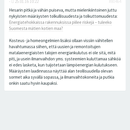
-
25.01.16 10:22
#80464
Hesarin pitkä ja vähän puiseva, mutta mielenkiintoinen juttu
nykyisten määräysten tolkullisuudesta ja tolkuttomuudesta:
Energiatehokkaissa rakennuksissa piilee riskejä – tuleeko
Suomesta mätien kotien maa?
Kosteus- ja homeongelmien lisäksi ollaan vissiin vähitellen
havahtumassa siihen, että uusien ja remontoitujen
matalaenergiaisten talojen energiankulutus ei ole sitä, mitä
piti, ja usein ilmanvaihdon yms. systeemien kuluttamaa sähköä
ei edes lasketa, kun tuijotetaan lämpöenergian kulutukseen.
Määräysten laadinnassa näyttää alan teollisuudella olevan
sormet aika syvällä sopassa, ja ilmanvaihtokoneita ja putkia
onkin saatu hyvin kaupaksi.