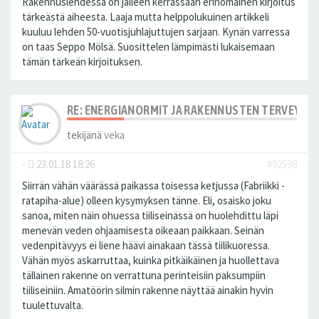
Rakennuslehdessä on jälleen kerrassaan erinomainen kirjoitus
tärkeästä aiheesta. Laaja mutta helppolukuinen artikkeli
kuuluu lehden 50-vuotisjuhlajuttujen sarjaan. Kynän varressa
on taas Seppo Mölsä. Suosittelen lämpimästi lukaisemaan
tämän tärkeän kirjoituksen.
RE: ENERGIANORMIT JA RAKENNUSTEN TERVEYS
tekijänä
veka
-
23.01.18 18:26
#92598
Siirrän vähän väärässä paikassa toisessa ketjussa (Fabriikki -
ratapiha-alue) olleen kysymyksen tänne. Eli, osaisko joku
sanoa, miten näin ohuessa tiiliseinässä on huolehdittu läpi
menevän veden ohjaamisesta oikeaan paikkaan. Seinän
vedenpitävyys ei liene häävi ainakaan tässä tiilikuoressa.
Vähän myös askarruttaa, kuinka pitkäikäinen ja huollettava
tällainen rakenne on verrattuna perinteisiin paksumpiin
tiiliseiniin. Amatöörin silmin rakenne näyttää ainakin hyvin
tuulettuvalta.