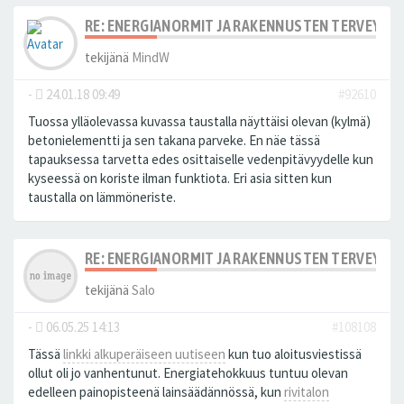
RE: ENERGIANORMIT JA RAKENNUSTEN TERVEYS
tekijänä
MindW
-
24.01.18 09:49
#92610
Tuossa ylläolevassa kuvassa taustalla näyttäisi olevan (kylmä)
betonielementti ja sen takana parveke. En näe tässä
tapauksessa tarvetta edes osittaiselle vedenpitävyydelle kun
kyseessä on koriste ilman funktiota. Eri asia sitten kun
taustalla on lämmöneriste.
RE: ENERGIANORMIT JA RAKENNUSTEN TERVEYS
tekijänä
Salo
-
06.05.25 14:13
#108108
Tässä
linkki alkuperäiseen uutiseen
kun tuo aloitusviestissä
ollut oli jo vanhentunut. Energiatehokkuus tuntuu olevan
edelleen painopisteenä lainsäädännössä, kun
rivitalon