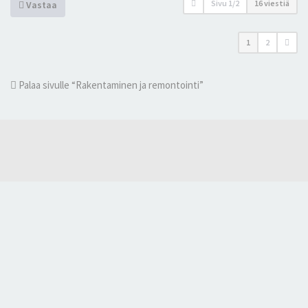
Sivu
1
/
2
16 viestiä
Vastaa
1
2
Palaa sivulle “Rakentaminen ja remontointi”