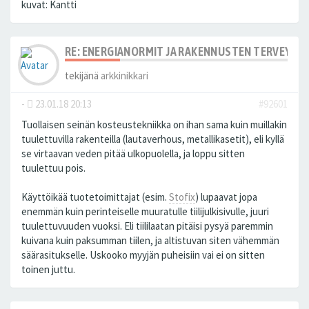
kuvat: Kantti
RE: ENERGIANORMIT JA RAKENNUSTEN TERVEYS
tekijänä
arkkinikkari
-
23.01.18 20:13
#92601
Tuollaisen seinän kosteustekniikka on ihan sama kuin muillakin
tuulettuvilla rakenteilla (lautaverhous, metallikasetit), eli kyllä
se virtaavan veden pitää ulkopuolella, ja loppu sitten
tuulettuu pois.
Käyttöikää tuotetoimittajat (esim.
Stofix
) lupaavat jopa
enemmän kuin perinteiselle muuratulle tiilijulkisivulle, juuri
tuulettuvuuden vuoksi. Eli tiililaatan pitäisi pysyä paremmin
kuivana kuin paksumman tiilen, ja altistuvan siten vähemmän
säärasitukselle. Uskooko myyjän puheisiin vai ei on sitten
toinen juttu.