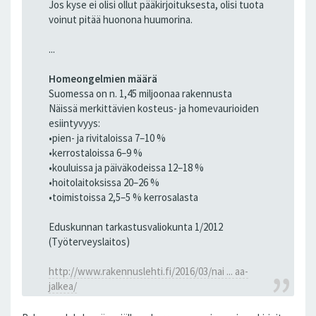
Jos kyse ei olisi ollut pääkirjoituksesta, olisi tuota
voinut pitää huonona huumorina.
...
Homeongelmien määrä
Suomessa on n. 1,45 miljoonaa rakennusta
Näissä merkittävien kosteus- ja homevaurioiden
esiintyvyys:
•pien- ja rivitaloissa 7–10 %
•kerrostaloissa 6–9 %
•kouluissa ja päiväkodeissa 12–18 %
•hoitolaitoksissa 20–26 %
•toimistoissa 2,5–5 % kerrosalasta
Eduskunnan tarkastusvaliokunta 1/2012
(Työterveyslaitos)
http://www.rakennuslehti.fi/2016/03/nai ... aa-
jalkea/