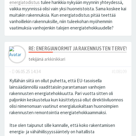
energiatodistus
tulee hankkia nykyään myynnin yhteydessä,
vaikka myynnissä olisi vain yksi huoneistoista. Sama koskee kai
muitakin rakennuksia. Kun energiatodistus pitää teettää
vanhoillekin rakennuksille, niin tuleekohan myöhemmin
vaatimuksia vanhojenkin talojen energiatehokkuudelle?
RE: ENERGIANORMIT JA RAKENNUSTEN TERVEYS
tekijänä
arkkinikkari
-
06.05.25 14:34
#108109
Kyllähän siitä on ollut puhetta, että EU-tasoisella
lainsäädännöllä vaadittaisiin parantamaan vanhojen
rakennusten energiatehokkuutta. Pari vuotta sitten oli
paljonkin keskustelua kun käsittelyssä ollut direktiiviluonnos
olisi nimenomaan vaatinut energialuokaltaan huonoimpien
rakennusten remontointia energiatehokkaammaksi.
Itse olen taipunut sille kannalle, että koko rakentamisen
energia- ja vähähiilisyyssääntely on haitallista