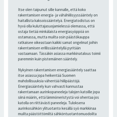
Itse olen taipunut sille kannalle, että koko
rakentamisen energia- ja vähähiilisyyssääntely on
haitallista kaksoissääntelyä. Energiatodistus on
hyvä olla kuluttajasuojamielessä olemassa, että
ostaja tietää minkälaista energiasyöppöä on
ostamassa, mutta muilta osin päästökauppa
ratkaisee oikeastaan kaikki samat ongelmat joihin
rakentamisen erillissääntelyllä pyritään
vastaamaan. Tässäkin asiassa markkinatalous toimii
paremmin kuin pistemäinen sääntely.
Nykyinen rakentamisen energiasääntely saattaa
itse asiassa jopa heikentää Suomen
mahdollisuuksia vähentää hiilipäästöjä.
Energiasääntely kun vahvasti kannustaa
rakentamaan aurinkopaneeleja talojen katoille jopa
siinä määrin, että lämmöneristystä voi ohentaa jos
katolla on riittävästi paneeleja. Tuloksena
aurinkosähkön ylituotanto kesällä syö markkinaa
muilta päästöttömiltä sähköntuotantomuodoilta