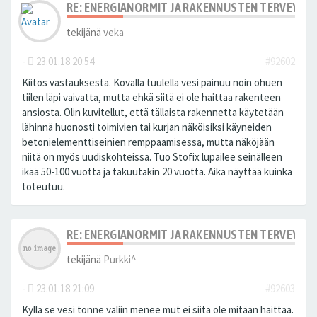
RE: ENERGIANORMIT JA RAKENNUSTEN TERVEYS
tekijänä
veka
-
23.01.18 20:54
#92602
Kiitos vastauksesta. Kovalla tuulella vesi painuu noin ohuen
tiilen läpi vaivatta, mutta ehkä siitä ei ole haittaa rakenteen
ansiosta. Olin kuvitellut, että tällaista rakennetta käytetään
lähinnä huonosti toimivien tai kurjan näköisiksi käyneiden
betonielementtiseinien remppaamisessa, mutta näköjään
niitä on myös uudiskohteissa. Tuo Stofix lupailee seinälleen
ikää 50-100 vuotta ja takuutakin 20 vuotta. Aika näyttää kuinka
toteutuu.
RE: ENERGIANORMIT JA RAKENNUSTEN TERVEYS
tekijänä
Purkki^
-
23.01.18 21:09
#92603
Kyllä se vesi tonne väliin menee mut ei siitä ole mitään haittaa.