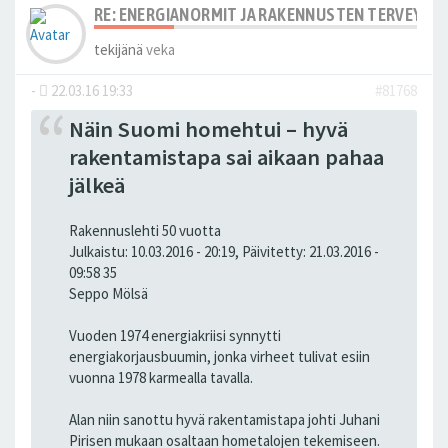
RE: ENERGIANORMIT JA RAKENNUSTEN TERVEYS
tekijänä
veka
-
22.03.16 19:33
#81768
Näin Suomi homehtui – hyvä
rakentamistapa sai aikaan pahaa
jälkeä
Rakennuslehti 50 vuotta
Julkaistu: 10.03.2016 - 20:19, Päivitetty: 21.03.2016 -
09:58 35
Seppo Mölsä
Vuoden 1974 energiakriisi synnytti
energiakorjausbuumin, jonka virheet tulivat esiin
vuonna 1978 karmealla tavalla.
Alan niin sanottu hyvä rakentamistapa johti Juhani
Pirisen mukaan osaltaan hometalojen tekemiseen.