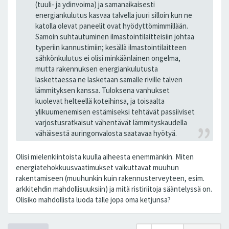
(tuuli- ja ydinvoima) ja samanaikaisesti
energiankulutus kasvaa talvella juuri silloin kun ne
katolla olevat paneelit ovat hyödyttömimmillään.
Samoin suhtautuminen ilmastointilaitteisiin johtaa
typeriin kannustimiin; kesällä ilmastointilaitteen
sähkönkulutus ei olisi minkäänlainen ongelma,
mutta rakennuksen energiankulutusta
laskettaessa ne lasketaan samalle riville talven
lämmityksen kanssa. Tuloksena vanhukset
kuolevat helteellä koteihinsa, ja toisaalta
ylikuumenemisen estämiseksi tehtävät passiiviset
varjostusratkaisut vähentävät lämmityskaudella
vähäisestä auringonvalosta saatavaa hyötyä.
Olisi mielenkiintoista kuulla aiheesta enemmänkin. Miten
energiatehokkuusvaatimukset vaikuttavat muuhun
rakentamiseen (muuhunkin kuin rakennusterveyteen, esim.
arkkitehdin mahdollisuuksiin) ja mitä ristiriitoja sääntelyssä on.
Olisiko mahdollista luoda tälle jopa oma ketjunsa?