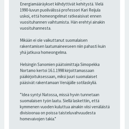
Energiamääräykset kiihdyttivät kehitystä. Vielä
1990-luvun puolivälissä professori Kari Reijula
uskoi, että homeongelmat ratkeaisivat ennen
vuosituhannen vaihtumista. Hän erehtyi ainakin
vuosituhannesta.
Mikään ei ole vaikuttanut suomalaisen
rakentamisen laatumaineeseen niin pahasti kuin
yhä jatkuva homeongelma.
Helsingin Sanomien päätoimittaja Simopekka
Nortamo kertoi 16.1.1998 kirjoittamassaan
pääkirjoituksessaan, miksi juuri suomalaiset
pääsivät rakentamaan Venäjälle sotilaskyliä.
”Idea syntyi Natossa, missä hyvin tunnetaan
suomalaisen työn laatu. Siellä laskettiin, että
kymmenen vuoden kuluttua ainakin viisi venäläistä
divisioonaa on poissa taisteluvahvuudesta
homevaivojen takia.”