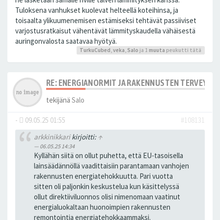
Tuloksena vanhukset kuolevat helteellä koteihinsa, ja
toisaalta ylikuumenemisen estämiseksi tehtävät passiiviset
varjostusratkaisut vähentävät lämmityskaudella vähäisestä
auringonvalosta saatavaa hyötyä.
TurkuCubed
,
veka
,
Salo
ja 1
muuta
peukutti tätä
RE: ENERGIANORMIT JA RAKENNUSTEN TERVEYS
tekijänä
Salo
-
09.05.25 01:55
#108131
arkkinikkari
kirjoitti:
↑
06.05.25 14:34
Kyllähän siitä on ollut puhetta, että EU-tasoisella
lainsäädännöllä vaadittaisiin parantamaan vanhojen
rakennusten energiatehokkuutta. Pari vuotta
sitten oli paljonkin keskustelua kun käsittelyssä
ollut direktiiviluonnos olisi nimenomaan vaatinut
energialuokaltaan huonoimpien rakennusten
remontointia energiatehokkaammaksi.