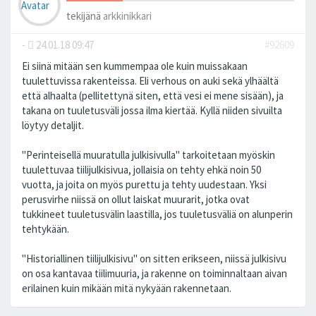
tekijänä
arkkinikkari
-
24.01.18 09:47
#92609
Ei siinä mitään sen kummempaa ole kuin muissakaan
tuulettuvissa rakenteissa. Eli verhous on auki sekä ylhäältä
että alhaalta (pellitettynä siten, että vesi ei mene sisään), ja
takana on tuuletusväli jossa ilma kiertää. Kyllä niiden sivuilta
löytyy detaljit.
"Perinteisellä muuratulla julkisivulla" tarkoitetaan myöskin
tuulettuvaa tiilijulkisivua, jollaisia on tehty ehkä noin 50
vuotta, ja joita on myös purettu ja tehty uudestaan. Yksi
perusvirhe niissä on ollut laiskat muurarit, jotka ovat
tukkineet tuuletusvälin laastilla, jos tuuletusväliä on alunperin
tehtykään.
"Historiallinen tiilijulkisivu" on sitten erikseen, niissä julkisivu
on osa kantavaa tiilimuuria, ja rakenne on toiminnaltaan aivan
erilainen kuin mikään mitä nykyään rakennetaan.