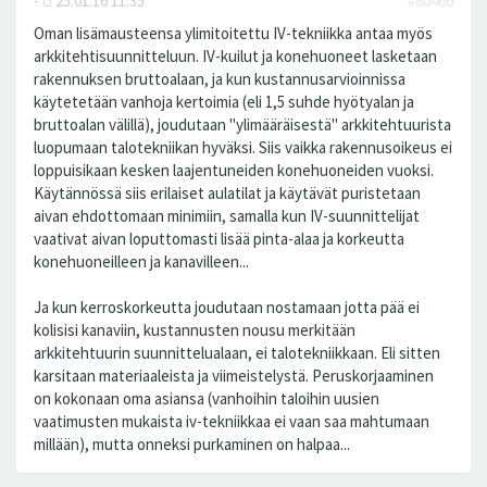
-
25.01.16 11:35
#80466
Oman lisämausteensa ylimitoitettu IV-tekniikka antaa myös
arkkitehtisuunnitteluun. IV-kuilut ja konehuoneet lasketaan
rakennuksen bruttoalaan, ja kun kustannusarvioinnissa
käytetetään vanhoja kertoimia (eli 1,5 suhde hyötyalan ja
bruttoalan välillä), joudutaan "ylimääräisestä" arkkitehtuurista
luopumaan talotekniikan hyväksi. Siis vaikka rakennusoikeus ei
loppuisikaan kesken laajentuneiden konehuoneiden vuoksi.
Käytännössä siis erilaiset aulatilat ja käytävät puristetaan
aivan ehdottomaan minimiin, samalla kun IV-suunnittelijat
vaativat aivan loputtomasti lisää pinta-alaa ja korkeutta
konehuoneilleen ja kanavilleen...
Ja kun kerroskorkeutta joudutaan nostamaan jotta pää ei
kolisisi kanaviin, kustannusten nousu merkitään
arkkitehtuurin suunnittelualaan, ei talotekniikkaan. Eli sitten
karsitaan materiaaleista ja viimeistelystä. Peruskorjaaminen
on kokonaan oma asiansa (vanhoihin taloihin uusien
vaatimusten mukaista iv-tekniikkaa ei vaan saa mahtumaan
millään), mutta onneksi purkaminen on halpaa...