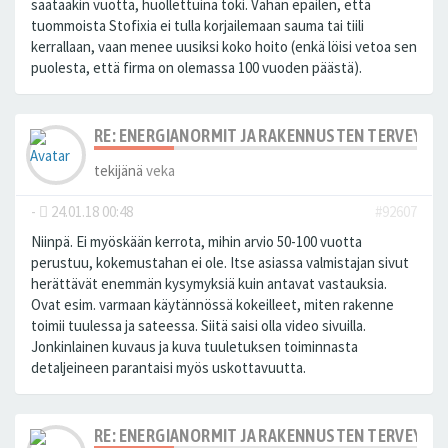
saataakin vuotta, huollettuina toki. Vähän epäilen, että
tuommoista Stofixia ei tulla korjailemaan sauma tai tiili
kerrallaan, vaan menee uusiksi koko hoito (enkä löisi vetoa sen
puolesta, että firma on olemassa 100 vuoden päästä).
RE: ENERGIANORMIT JA RAKENNUSTEN TERVEYS
tekijänä
veka
-
24.01.18 00:48
#92607
Niinpä. Ei myöskään kerrota, mihin arvio 50-100 vuotta
perustuu, kokemustahan ei ole. Itse asiassa valmistajan sivut
herättävät enemmän kysymyksiä kuin antavat vastauksia.
Ovat esim. varmaan käytännössä kokeilleet, miten rakenne
toimii tuulessa ja sateessa. Siitä saisi olla video sivuilla.
Jonkinlainen kuvaus ja kuva tuuletuksen toiminnasta
detaljeineen parantaisi myös uskottavuutta.
RE: ENERGIANORMIT JA RAKENNUSTEN TERVEYS