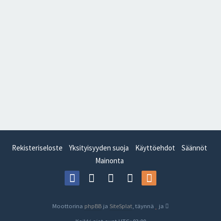
Rekisteriseloste
Yksityisyyden suoja
Käyttöehdot
Säännöt
Mainonta
Moottorina
phpBB
ja
SiteSplat
, täynnä
ja
- Kaikki ajat ovat
UTC+03:00
-