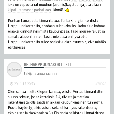
joka on vapautunut muuhun (asumis)käyttöön ja jota ollaan
kilpailuttamassa parhaillaan
. Jännää!
Kunhan tämä pätkä Linnankatua, Turku Energian tontista
Harppuunakortteliin, saadaan suht valmiiksi, koko alue kohoaa
erääksi kiinnostavimmista kaupungissa. Taso nousee rajusti ja
samalla alueen hinnat. Tässä mielessä on hyvä että
Harppuunakortteliin tulee osaksi vuokra-asuntoja, eikä mitään
eliittipesää.
RE: HARPPUUNAKORTTELI
tekijänä
anuanuannn
-
29.11.15 20:53
#78928
Olen samaa mielta Clepen kanssa, ei istu. Vertaa Linnanfältin
suunnitelmiin, jossa kerroksia 2-4, tiivista ja matalaa
rakentamista jolla saadaan aikaan kaupunkimainen tunnelma.
Puuta kaytetty julkisivuissa seka ehka myos rakenteena,
ekologista ja ajankotaista (ks Finlandia palkinto). Linnafaltissa