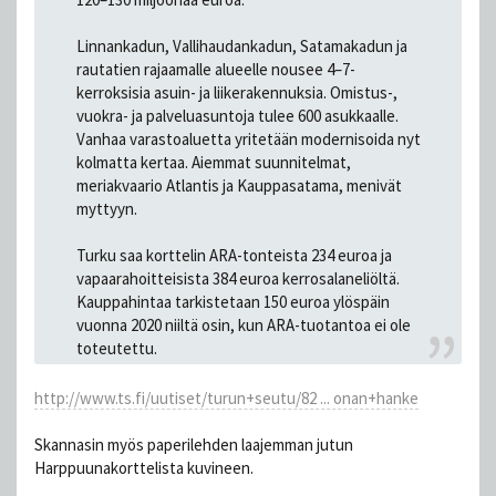
Linnankadun, Vallihaudankadun, Satamakadun ja
rautatien rajaamalle alueelle nousee 4–7-
kerroksisia asuin- ja liikerakennuksia. Omistus-,
vuokra- ja palveluasuntoja tulee 600 asukkaalle.
Vanhaa varastoaluetta yritetään modernisoida nyt
kolmatta kertaa. Aiemmat suunnitelmat,
meriakvaario Atlantis ja Kauppasatama, menivät
myttyyn.
Turku saa korttelin ARA-tonteista 234 euroa ja
vapaarahoitteisista 384 euroa kerrosalaneliöltä.
Kauppahintaa tarkistetaan 150 euroa ylöspäin
vuonna 2020 niiltä osin, kun ARA-tuotantoa ei ole
toteutettu.
http://www.ts.fi/uutiset/turun+seutu/82 ... onan+hanke
Skannasin myös paperilehden laajemman jutun
Harppuunakorttelista kuvineen.