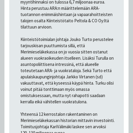
myyntihinnaksi on tulossa 6,7 miljoonaa euroa.
Hinta perustuu ARA:n määrittelemään ARA-
tuotannon enimmäishintaan ja vapaarahoitteisten
talojen osalta Kiinteistötaito Peltola & CO Oy:ltä
tilattuun arvioon.
Kiinteistötoimialan johtaja Jouko Turto perustelee
tarjouskisan puuttumista sillä, että
Merimieseläkekassa on jo vuosia sitten ostanut
alueen vuokraoikeuden itselleen. Lisäksi Turulla on
asuntopoliittisena intressinä, että alueelle
toteutetaan ARA- ja vuokrataloja. Sekä Turto että
apulaiskaupunginjohtaja Jarkko Virtanen (sd)
vakuuttavat, että kyseessä käypä hinta. Turku olisi
voinut pitää tonttimaan myös omassa
omistuksessaan, mutta nyt rahapotti saadaan
kerralla eikä vähitellen vuokratulona.
Yhteensä 12 kerrostalon rakentaminen on
Merimieseläkekassan historian mittavin investointi.
Toimitusjohtaja KariVälimäki laskee sen arvoksi
120–130 miljoonaa euroa.