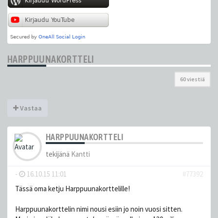
HARPPUUNAKORTTELI
60 viestiä
Vastaa
HARPPUUNAKORTTELI
tekijänä
Kantti
-
16.10.15 11:01
#77392
Tässä oma ketju Harppuunakorttelille!
Harppuunakorttelin nimi nousi esiin jo noin vuosi sitten.