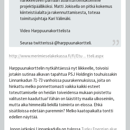
hankkeeseen parhaan asiantuntemuksemme
projektipäälliköksi. Matti Jokisella on pitkä kokemus
kiinteistöalalta ja rakennuttamisesta, toteaa
toimitusjohtaja Kari Välimäki.
Video Harppuunakorttelista
Seuraa twitterissä @harppuunakortteli.
http://www.merimieselakekassa.fi/fi/Etu ... tteli.aspx
Harppuunakorttelin nytkähtäessä nyt liikkeelle, toivoisi
jotakin sutinaa alkavan tapahtua PSJ Holdingin touhuissakin
Linnankadun 71-73 vanhoissa puurakennuksissa, joita on
hinkattu melko ponnettomasti vaikka kaikki esteet
toteuttamiselle on heidän toiveidensa mukaan poistettu
valitusten kaaduttua! Vähän on läästitty maalia ulkoseiniin,
mutta aika himmeällä liekillä toiminta on elossa. Ehkä
sisätiloissa edetään paremmin? Melko kaatopaikalta tontti
edellen näyttää.
Jonon jatkoksi Linnankadulla on tulossa
Turku Energian alue