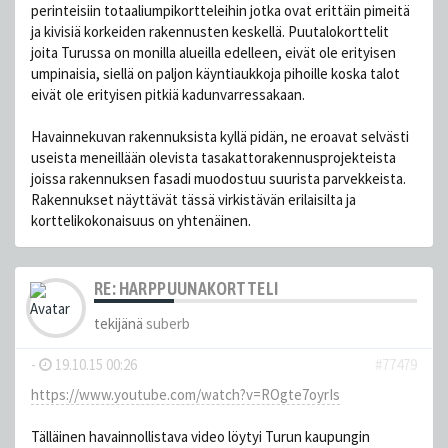
perinteisiin totaaliumpikortteleihin jotka ovat erittäin pimeitä
ja kivisiä korkeiden rakennusten keskellä. Puutalokorttelit
joita Turussa on monilla alueilla edelleen, eivät ole erityisen
umpinaisia, siellä on paljon käyntiaukkoja pihoille koska talot
eivät ole erityisen pitkiä kadunvarressakaan.
Havainnekuvan rakennuksista kyllä pidän, ne eroavat selvästi
useista meneillään olevista tasakattorakennusprojekteista
joissa rakennuksen fasadi muodostuu suurista parvekkeista.
Rakennukset näyttävät tässä virkistävän erilaisilta ja
korttelikokonaisuus on yhtenäinen.
RE: HARPPUUNAKORTTELI
tekijänä
suberb
-
19.10.15 00:26
#77479
https://www.youtube.com/watch?v=ROgte7oyrIs
Tälläinen havainnollistava video löytyi Turun kaupungin