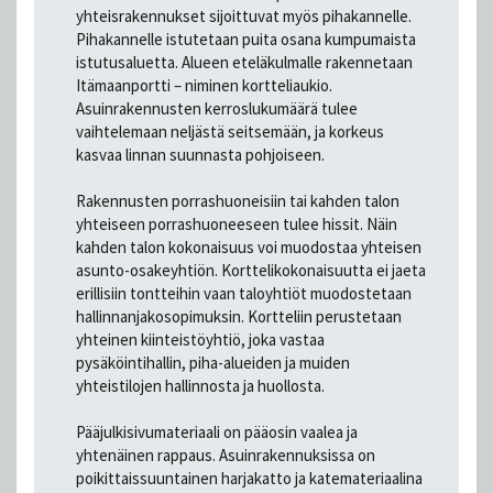
yhteisrakennukset sijoittuvat myös pihakannelle.
Pihakannelle istutetaan puita osana kumpumaista
istutusaluetta. Alueen eteläkulmalle rakennetaan
Itämaanportti – niminen kortteliaukio.
Asuinrakennusten kerroslukumäärä tulee
vaihtelemaan neljästä seitsemään, ja korkeus
kasvaa linnan suunnasta pohjoiseen.
Rakennusten porrashuoneisiin tai kahden talon
yhteiseen porrashuoneeseen tulee hissit. Näin
kahden talon kokonaisuus voi muodostaa yhteisen
asunto-osakeyhtiön. Korttelikokonaisuutta ei jaeta
erillisiin tontteihin vaan taloyhtiöt muodostetaan
hallinnanjakosopimuksin. Kortteliin perustetaan
yhteinen kiinteistöyhtiö, joka vastaa
pysäköintihallin, piha-alueiden ja muiden
yhteistilojen hallinnosta ja huollosta.
Pääjulkisivumateriaali on pääosin vaalea ja
yhtenäinen rappaus. Asuinrakennuksissa on
poikittaissuuntainen harjakatto ja katemateriaalina