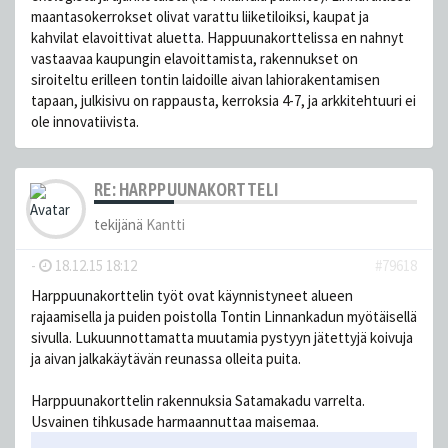
maantasokerrokset olivat varattu liiketiloiksi, kaupat ja
kahvilat elavoittivat aluetta. Happuunakorttelissa en nahnyt
vastaavaa kaupungin elavoittamista, rakennukset on
siroiteltu erilleen tontin laidoille aivan lahiorakentamisen
tapaan, julkisivu on rappausta, kerroksia 4-7, ja arkkitehtuuri ei
ole innovatiivista.
RE: HARPPUUNAKORTTELI
tekijänä
Kantti
-
18.12.15 18:12
#79618
Harppuunakorttelin työt ovat käynnistyneet alueen
rajaamisella ja puiden poistolla Tontin Linnankadun myötäisellä
sivulla. Lukuunnottamatta muutamia pystyyn jätettyjä koivuja
ja aivan jalkakäytävän reunassa olleita puita.
Harppuunakorttelin rakennuksia Satamakadu varrelta.
Usvainen tihkusade harmaannuttaa maisemaa.