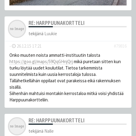
RE: HARPPUUNAKORTTELI
tekijänä
Luukie
-
26.12.15 17:21
#79816
Onko muuten noista ammatti-instituutin talosta
https://goo.gl/maps/59QqGHnjQrj
mikä puretaan sitten kun
turku löytää uudet koulutilat. Tietoa tarkemmista
suunnitelmista kuin uusia kerrostaloja tulossa.
Tällähetkellähän oppilaat ovat parakeissa eikä rakennuksen
sisällä.
Siihenhän mahtuisi montakin kerrostaloa mitkä voisi yhdistää
Harppuunakortteliin.
RE: HARPPUUNAKORTTELI
tekijänä
Nalle