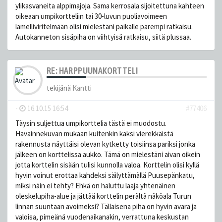
ylikasvaneita alppimajoja. Sama kerrosala sijoitettuna kahteen
oikeaan umpikortteliin tai 30-luvun puoliavoimeen
lamelliviritelmään olisi mielestäni paikalle parempi ratkaisu.
Autokanneton sisäpiha on viihtyisä ratkaisu, siitä plussaa.
RE: HARPPUUNAKORTTELI
tekijänä
Kantti
-
16.10.15 16:54
#77406
Täysin suljettua umpikorttelia tästä ei muodostu.
Havainnekuvan mukaan kuitenkin kaksi vierekkäistä
rakennusta näyttäisi olevan kytketty toisiinsa pariksi jonka
jälkeen on korttelissa aukko. Tämä on mielestäni aivan oikein
jotta korttelin sisään tulisi kunnolla valoa. Korttelin olisi kyllä
hyvin voinut erottaa kahdeksi säilyttämällä Puusepänkatu,
miksi näin ei tehty? Ehkä on haluttu laaja yhtenäinen
oleskelupiha-alue ja jättää korttelin perältä näköala Turun
linnan suuntaan avoimeksi? Tällaisena piha on hyvin avara ja
valoisa, pimeänä vuodenaikanakin, verrattuna keskustan