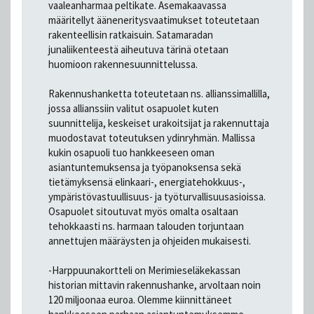
vaaleanharmaa peltikate. Asemakaavassa
määritellyt ääneneritysvaatimukset toteutetaan
rakenteellisin ratkaisuin. Satamaradan
junaliikenteestä aiheutuva tärinä otetaan
huomioon rakennesuunnittelussa.
Rakennushanketta toteutetaan ns. allianssimallilla,
jossa allianssiin valitut osapuolet kuten
suunnittelija, keskeiset urakoitsijat ja rakennuttaja
muodostavat toteutuksen ydinryhmän. Mallissa
kukin osapuoli tuo hankkeeseen oman
asiantuntemuksensa ja työpanoksensa sekä
tietämyksensä elinkaari-, energiatehokkuus-,
ympäristövastuullisuus- ja työturvallisuusasioissa.
Osapuolet sitoutuvat myös omalta osaltaan
tehokkaasti ns. harmaan talouden torjuntaan
annettujen määräysten ja ohjeiden mukaisesti.
-Harppuunakortteli on Merimieseläkekassan
historian mittavin rakennushanke, arvoltaan noin
120 miljoonaa euroa. Olemme kiinnittäneet