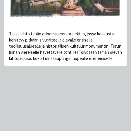
Tässä lähtö tähän erinomaiseen projektiin, jossa keskusta
kehittyy pitkään sivuraiteella olevalle entiselle
teollisuusalueelle ja historiallisen kulttuurimonumentin, Turun
linnan viereiselle hävettävälle tontille! Toivotaan tämän olevan
lähtölaukaus koko Linnakaupungin nopealle etenemiselle.