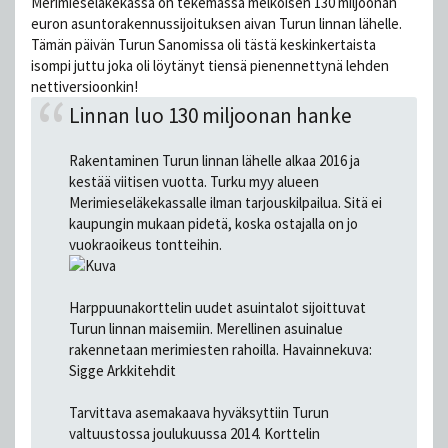
Merimieseläkekassa on tekemässä melkoisen 130 miljoonan
euron asuntorakennussijoituksen aivan Turun linnan lähelle.
Tämän päivän Turun Sanomissa oli tästä keskinkertaista
isompi juttu joka oli löytänyt tiensä pienennettynä lehden
nettiversioonkin!
Linnan luo 130 miljoonan hanke
Rakentaminen Turun linnan lähelle alkaa 2016 ja
kestää viitisen vuotta. Turku myy alueen
Merimieseläkekassalle ilman tarjouskilpailua. Sitä ei
kaupungin mukaan pidetä, koska ostajalla on jo
vuokraoikeus tontteihin.
Harppuunakorttelin uudet asuintalot sijoittuvat
Turun linnan maisemiin. Merellinen asuinalue
rakennetaan merimiesten rahoilla. Havainnekuva:
Sigge Arkkitehdit
Tarvittava asemakaava hyväksyttiin Turun
valtuustossa joulukuussa 2014. Korttelin