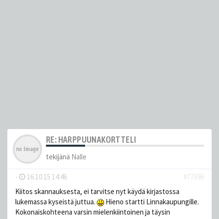
RE: HARPPUUNAKORTTELI
tekijänä
Nalle
-
16.10.15 14:46
#77396
Kiitos skannauksesta, ei tarvitse nyt käydä kirjastossa
lukemassa kyseistä juttua.
Hieno startti Linnakaupungille.
Kokonaiskohteena varsin mielenkiintoinen ja täysin