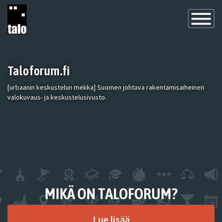
Toggle
Navigatio
Taloforum.fi
[urbaanin keskustelun mekka] Suomen johtava rakentamisaiheinen
valokuvaus- ja keskustelusivusto.
MIKÄ ON TALOFORUM?
Lue lisää