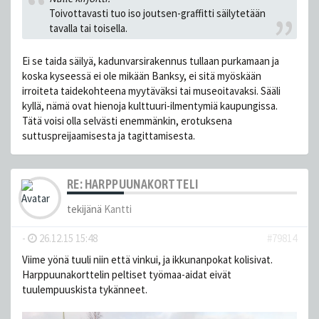
Toivottavasti tuo iso joutsen-graffitti säilytetään
tavalla tai toisella.
Ei se taida säilyä, kadunvarsirakennus tullaan purkamaan ja
koska kyseessä ei ole mikään Banksy, ei sitä myöskään
irroiteta taidekohteena myytäväksi tai museoitavaksi. Sääli
kyllä, nämä ovat hienoja kulttuuri-ilmentymiä kaupungissa.
Tätä voisi olla selvästi enemmänkin, erotuksena
suttuspreijaamisesta ja tagittamisesta.
RE: HARPPUUNAKORTTELI
tekijänä
Kantti
-
26.12.15 15:48
#79814
Viime yönä tuuli niin että vinkui, ja ikkunanpokat kolisivat.
Harppuunakorttelin peltiset työmaa-aidat eivät
tuulempuuskista tykänneet.