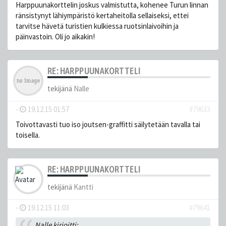
Harppuunakorttelin joskus valmistutta, kohenee Turun linnan
ränsistynyt lähiympäristö kertaheitolla sellaiseksi, ettei
tarvitse hävetä turistien kulkiessa ruotsinlaivoihin ja
päinvastoin. Oli jo aikakin!
RE: HARPPUUNAKORTTELI
tekijänä
Nalle
-
19.12.15 01:57
#79633
Toivottavasti tuo iso joutsen-graffitti säilytetään tavalla tai
toisella.
RE: HARPPUUNAKORTTELI
tekijänä
Kantti
-
19.12.15 11:03
#79641
Nalle kirjoitti: