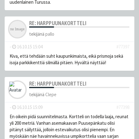
uudenlainen Turussa.
RE: HARPPUUNAKORTTELI
tekijänä
pallo
-
16.10.15 15:04
#77397
Kiva, että tehdään suht kaupunkimaista, eikä prismoja sekä
isoja parkkikenttiä silmällä pitäen. Hyvältä näyttää!
RE: HARPPUUNAKORTTELI
tekijänä
Clepe
-
16.10.15 15:09
#77398
En oikein pidä suunnitelmasta. Kortteli on todella laaja, reunat
yli 200 metriä. Vanhan asemakaavan Puusepänkatu olisi
pitänyt säilyttää, jolloin estevaikutus olisi pienempi. En
myöskään näe havainnekuvissa umpikorttelia vaan sarjan