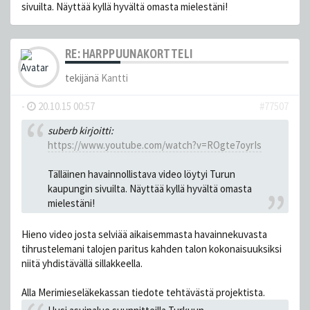
sivuilta. Näyttää kyllä hyvältä omasta mielestäni!
RE: HARPPUUNAKORTTELI
tekijänä
Kantti
-
20.10.15 00:57
#77507
suberb kirjoitti:
https://www.youtube.com/watch?v=ROgte7oyrIs
Tälläinen havainnollistava video löytyi Turun
kaupungin sivuilta. Näyttää kyllä hyvältä omasta
mielestäni!
Hieno video josta selviää aikaisemmasta havainnekuvasta
tihrustelemani talojen paritus kahden talon kokonaisuuksiksi
niitä yhdistävällä sillakkeella.
Alla Merimieseläkekassan tiedote tehtävästä projektista.