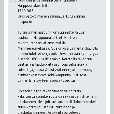
Uusi asuinalue suunnitteilla Turkuun -
Harppuunakortteli
15.10.2015
Uusi vetovoimainen asuinalue Turun linnan
naapuriin
Turun linnan naapuriin on suunnitteilla uusi
asuinalue Harppuunakortteli. Korttelin
rakennuttaa ns. allianssimallilla
Merimieseläkekassa. Alue on osa Linnanfälttiä, jolla
on moniulotteinen ja polveileva Linnaan kytkeytyvä
historia 1880-luvulle saakka. Kortteliin rakentuu
viihtyisiä ja laadukkaita asuntoja sekä liike- ja
toimitiloja, joissa yhdistyvät energiatehokkuus,
elinkaarikestävyys sekä kaupunkikuvallisesti
Linnan läheisyyteen sopiva toteutus.
Kortteliin tulee rakentumaan vaiheittain
kaksitoista asuinkerrostaloa sekä niiden yhteinen,
pihakannen alle sijoittuva autohalli. Talojen keskelle
tulee korttelipuisto istutuksineen ja
oleskelualueineen. Asukkaita palvelevat