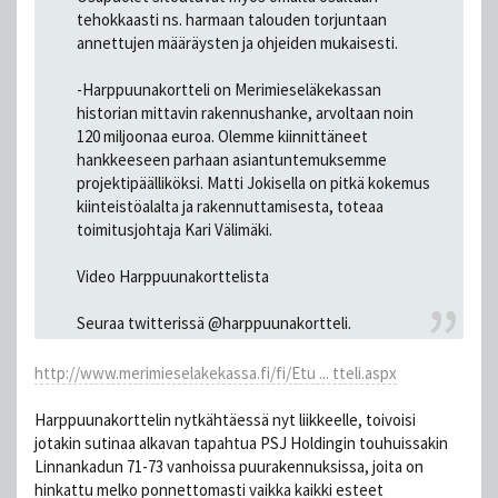
tehokkaasti ns. harmaan talouden torjuntaan
annettujen määräysten ja ohjeiden mukaisesti.
-Harppuunakortteli on Merimieseläkekassan
historian mittavin rakennushanke, arvoltaan noin
120 miljoonaa euroa. Olemme kiinnittäneet
hankkeeseen parhaan asiantuntemuksemme
projektipäälliköksi. Matti Jokisella on pitkä kokemus
kiinteistöalalta ja rakennuttamisesta, toteaa
toimitusjohtaja Kari Välimäki.
Video Harppuunakorttelista
Seuraa twitterissä @harppuunakortteli.
http://www.merimieselakekassa.fi/fi/Etu ... tteli.aspx
Harppuunakorttelin nytkähtäessä nyt liikkeelle, toivoisi
jotakin sutinaa alkavan tapahtua PSJ Holdingin touhuissakin
Linnankadun 71-73 vanhoissa puurakennuksissa, joita on
hinkattu melko ponnettomasti vaikka kaikki esteet