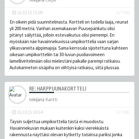
-
16.10.15 15:09
#77398
En oikein pidä suunnitelmasta. Kortteli on todella laaja, reunat
yli 200 metriä. Vanhan asemakaavan Puusepänkatu olisi
pitänyt säilyttää, jolloin estevaikutus olisi pienempi. En
myöskään näe havainnekuvissa umpikorttelia vaan sarjan
ylikasvaneita alppimajoja. Sama kerrosala sijoitettuna kahteen
oikeaan umpikortteliin tai 30-luvun puoliavoimeen
lamelliviritelmään olisi mielestäni paikalle parempi ratkaisu.
Autokanneton sisäpiha on viihtyisä ratkaisu, siitä plussaa.
RE: HARPPUUNAKORTTELI
tekijänä
Kantti
-
16.10.15 16:54
#77406
Täysin suljettua umpikorttelia tästä ei muodostu.
Havainnekuvan mukaan kuitenkin kaksi vierekkäistä
rakennusta näyttäisi olevan kytketty toisiinsa pariksi jonka