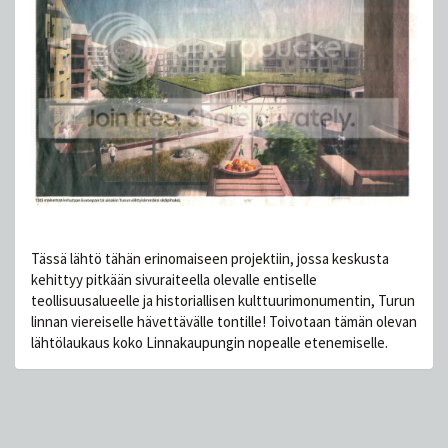
Tässä lähtö tähän erinomaiseen projektiin, jossa keskusta
kehittyy pitkään sivuraiteella olevalle entiselle
teollisuusalueelle ja historiallisen kulttuurimonumentin, Turun
linnan viereiselle hävettävälle tontille! Toivotaan tämän olevan
lähtölaukaus koko Linnakaupungin nopealle etenemiselle.