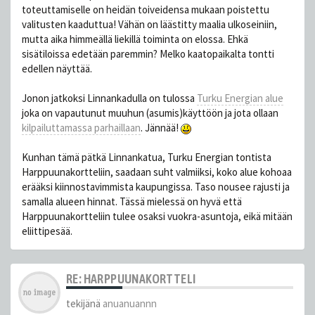
toteuttamiselle on heidän toiveidensa mukaan poistettu
valitusten kaaduttua! Vähän on läästitty maalia ulkoseiniin,
mutta aika himmeällä liekillä toiminta on elossa. Ehkä
sisätiloissa edetään paremmin? Melko kaatopaikalta tontti
edellen näyttää.
Jonon jatkoksi Linnankadulla on tulossa
Turku Energian alue
joka on vapautunut muuhun (asumis)käyttöön ja jota ollaan
kilpailuttamassa parhaillaan
. Jännää!
Kunhan tämä pätkä Linnankatua, Turku Energian tontista
Harppuunakortteliin, saadaan suht valmiiksi, koko alue kohoaa
erääksi kiinnostavimmista kaupungissa. Taso nousee rajusti ja
samalla alueen hinnat. Tässä mielessä on hyvä että
Harppuunakortteliin tulee osaksi vuokra-asuntoja, eikä mitään
eliittipesää.
RE: HARPPUUNAKORTTELI
tekijänä
anuanuannn