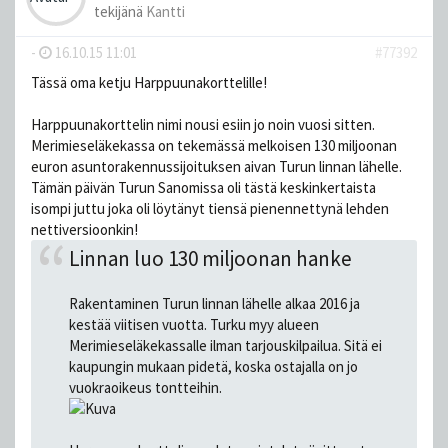
tekijänä
Kantti
-
16.10.15 11:01
#77392
Tässä oma ketju Harppuunakorttelille!
Harppuunakorttelin nimi nousi esiin jo noin vuosi sitten.
Merimieseläkekassa on tekemässä melkoisen 130 miljoonan
euron asuntorakennussijoituksen aivan Turun linnan lähelle.
Tämän päivän Turun Sanomissa oli tästä keskinkertaista
isompi juttu joka oli löytänyt tiensä pienennettynä lehden
nettiversioonkin!
Linnan luo 130 miljoonan hanke
Rakentaminen Turun linnan lähelle alkaa 2016 ja
kestää viitisen vuotta. Turku myy alueen
Merimieseläkekassalle ilman tarjouskilpailua. Sitä ei
kaupungin mukaan pidetä, koska ostajalla on jo
vuokraoikeus tontteihin.