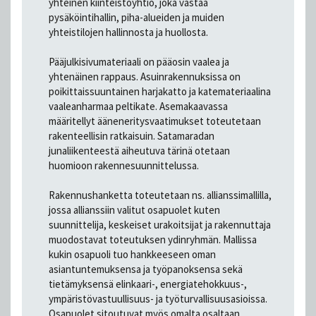
yhteinen kiinteistöyhtiö, joka vastaa
pysäköintihallin, piha-alueiden ja muiden
yhteistilojen hallinnosta ja huollosta.
Pääjulkisivumateriaali on pääosin vaalea ja
yhtenäinen rappaus. Asuinrakennuksissa on
poikittaissuuntainen harjakatto ja katemateriaalina
vaaleanharmaa peltikate. Asemakaavassa
määritellyt ääneneritysvaatimukset toteutetaan
rakenteellisin ratkaisuin. Satamaradan
junaliikenteestä aiheutuva tärinä otetaan
huomioon rakennesuunnittelussa.
Rakennushanketta toteutetaan ns. allianssimallilla,
jossa allianssiin valitut osapuolet kuten
suunnittelija, keskeiset urakoitsijat ja rakennuttaja
muodostavat toteutuksen ydinryhmän. Mallissa
kukin osapuoli tuo hankkeeseen oman
asiantuntemuksensa ja työpanoksensa sekä
tietämyksensä elinkaari-, energiatehokkuus-,
ympäristövastuullisuus- ja työturvallisuusasioissa.
Osapuolet sitoutuvat myös omalta osaltaan