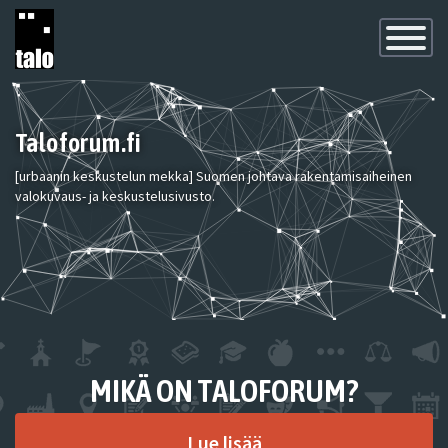
Toggle
Navigatio
Taloforum.fi
[urbaanin keskustelun mekka] Suomen johtava rakentamisaiheinen
valokuvaus- ja keskustelusivusto.
MIKÄ ON TALOFORUM?
Lue lisää