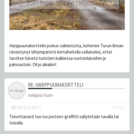
Harppuunakorttelin joskus valmistutta, kohenee Turun linnan
ränsistynyt lähiympäristö kertaheitolla sellaiseksi, ettei
tarvitse hävetä turistien kulkiessa ruotsinlaivoihin ja
päinvastoin. Oli jo aikakin!
RE: HARPPUUNAKORTTELI
tekijänä
Nalle
-
19.12.15 01:57
#79633
Toivottavasti tuo iso joutsen-graffitti säilytetään tavalla tai
toisella.