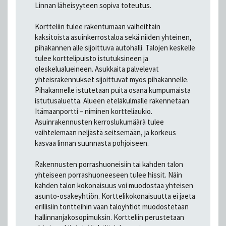
Linnan läheisyyteen sopiva toteutus.
Kortteliin tulee rakentumaan vaiheittain
kaksitoista asuinkerrostaloa sekä niiden yhteinen,
pihakannen alle sijoittuva autohalli. Talojen keskelle
tulee korttelipuisto istutuksineen ja
oleskelualueineen. Asukkaita palvelevat
yhteisrakennukset sijoittuvat myös pihakannelle.
Pihakannelle istutetaan puita osana kumpumaista
istutusaluetta. Alueen eteläkulmalle rakennetaan
Itämaanportti – niminen kortteliaukio.
Asuinrakennusten kerroslukumäärä tulee
vaihtelemaan neljästä seitsemään, ja korkeus
kasvaa linnan suunnasta pohjoiseen.
Rakennusten porrashuoneisiin tai kahden talon
yhteiseen porrashuoneeseen tulee hissit. Näin
kahden talon kokonaisuus voi muodostaa yhteisen
asunto-osakeyhtiön. Korttelikokonaisuutta ei jaeta
erillisiin tontteihin vaan taloyhtiöt muodostetaan
hallinnanjakosopimuksin. Kortteliin perustetaan