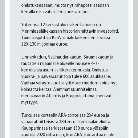
omistuksessaan, mutta nyt rahapotti saadaan
kerralla eikä vähitellen vuokratulona.
Yhteensä 12 kerrostalon rakentaminen on
Merimieseläkekassan historian mittavin investointi.
Toimitusjohtaja KariVälimäki laskee sen arvoksi
120–130 miljoonaa euroa.
Linnankadun, Vallihaudankadun, Satamakadun ja
rautatien rajaamalle alueelle nousee 4–7-
kerroksisia asuin- ja liikerakennuksia. Omistus-,
vuokra- ja palveluasuntoja tulee 600 asukkaalle.
Vanhaa varastoaluetta yritetään modernisoida nyt
kolmatta kertaa. Aiemmat suunnitelmat,
meriakvaario Atlantis ja Kauppasatama, menivät
myttyyn.
Turku saa korttelin ARA-tonteista 234 euroa ja
vapaarahoitteisista 384 euroa kerrosalaneliöltä.
Kauppahintaa tarkistetaan 150 euroa ylöspäin
vuonna 2020 niiltä osin, kun ARA-tuotantoa ei ole