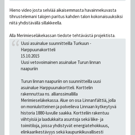
Hieno video josta selviää aikaisemmasta havainnekuvasta
tihrustelemani talojen paritus kahden talon kokonaisuuksiksi
niitä yhdistävällä sillakkeella.
Alla Merimieseläkekassan tiedote tehtävästä projektista.
Uusi asuinalue suunnitteilla Turkuun -
Harppuunakortteli
15.10.2015
Uusi vetovoimainen asuinalue Turun linnan
naapuriin
Turun linnan naapuriin on suunnitteilla uusi
asuinalue Harppuunakortteli. Korttelin
rakennuttaa ns. allianssimallilla
Merimieseläkekassa. Alue on osa Linnanfälttiä, jolla
on moniulotteinen ja polveileva Linnaan kytkeytyvä
historia 1880-luvulle saakka. Kortteliin rakentuu
viihtyisiä ja laadukkaita asuntoja sekä liike- ja
toimitiloja, joissa yhdistyvät energiatehokkuus,
elinkaarikestävyys sekä kaupunkikuvallisesti