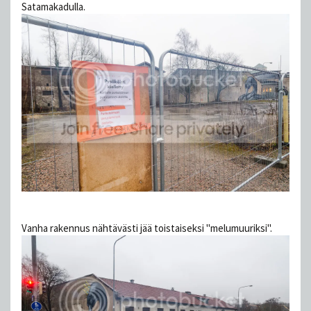
Satamakadulla.
Vanha rakennus nähtävästi jää toistaiseksi "melumuuriksi".