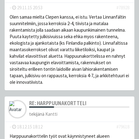
-
29.11.15 20:53
#78928
Olen samaa mielta Clepen kanssa, ei istu. Vertaa Linnanfältin
suunnitelmiin, jossa kerroksia 2-4, tiivista ja matalaa
rakentamista jolla saadaan aikaan kaupunkimainen tunnelma.
Puuta kaytetty julkisivuissa seka ehka myos rakenteena,
ekologista ja ajankotaista (ks Finlandia palkinto). Linnafaltissa
maantasokerrokset olivat varattu liiketiloiksi, kaupat ja
kahvilat elavoittivat aluetta. Happuunakorttelissa en nahnyt
vastaavaa kaupungin elavoittamista, rakennukset on
siroiteltu erilleen tontin laidoille aivan lahiorakentamisen
tapaan, julkisivu on rappausta, kerroksia 4-7, ja arkkitehtuuri ei
ole innovatiivista.
RE: HARPPUUNAKORTTELI
tekijänä
Kantti
-
18.12.15 18:12
#79618
Harppuunakorttelin työt ovat käynnistyneet alueen