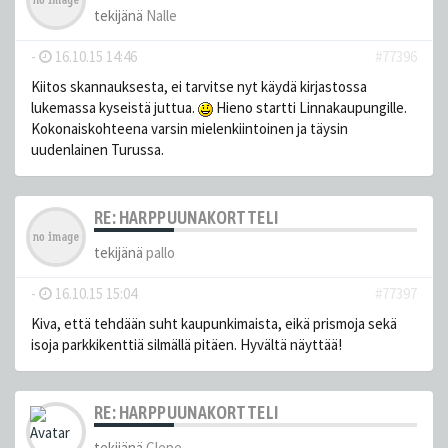
tekijänä
Nalle
-
16.10.15 14:46
#77396
Kiitos skannauksesta, ei tarvitse nyt käydä kirjastossa
lukemassa kyseistä juttua.
Hieno startti Linnakaupungille.
Kokonaiskohteena varsin mielenkiintoinen ja täysin
uudenlainen Turussa.
RE: HARPPUUNAKORTTELI
tekijänä
pallo
-
16.10.15 15:04
#77397
Kiva, että tehdään suht kaupunkimaista, eikä prismoja sekä
isoja parkkikenttiä silmällä pitäen. Hyvältä näyttää!
RE: HARPPUUNAKORTTELI
tekijänä
Clepe