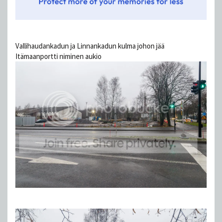
Vallihaudankadun ja Linnankadun kulma johon jää
Itämaanportti niminen aukio