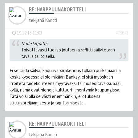
RE: HARPPUUNAKORTTELI
tekijänä
Kantti
-
19.12.15 11:03
#79641
Nalle kirjoitti:
Toivottavasti tuo iso joutsen-graffitti säilytetään
tavalla tai toisella.
Ei se taida säilyä, kadunvarsirakennus tullaan purkamaan ja
koska kyseessä ei ole mikään Banksy, ei sitä myöskään
irroiteta taidekohteena myytäväksi tai museoitavaksi. Sääli
kyllä, nämä ovat hienoja kulttuuri-ilmentymiä kaupungissa.
Tätä voisi olla selvästi enemmänkin, erotuksena
suttuspreijaamisesta ja tagittamisesta.
RE: HARPPUUNAKORTTELI
tekijänä
Kantti