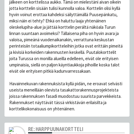
jälkeen on korttelissa aukko. Tämä on mielestäni aivan oikein
jotta korttelin sisään tulisi kunnolla valoa. Korttelin olisi kyllä
hyvin voinut erottaa kahdeksi säilyttämällä Puusepänkatu,
miksi näin ei tehty? Ehkä on haluttu laaja yhtenäinen
oleskelupiha-alue ja jättää korttelin perältä näköala Turun
linnan suuntaan avoimeksi? Tällaisena piha on hyvin avara ja
valoisa, pimeänä vuodenaikanakin, verrattuna keskustan
perinteisiin totaaliumpikortteleihin jotka ovat erittäin pimeitä
ja kivisiä korkeiden rakennusten keskellä. Puutalokorttelit
joita Turussa on monilla alueilla edelleen, eivät ole erityisen
umpinaisia, siellä on paljon käyntiaukkoja pihoille koska talot
eivät ole erityisen pitkiä kadunvarressakaan.
Havainnekuvan rakennuksista kyllä pidän, ne eroavat selvästi
useista meneillään olevista tasakattorakennusprojekteista
joissa rakennuksen fasadi muodostuu suurista parvekkeista.
Rakennukset näyttävät tässä virkistävän erilaisilta ja
korttelikokonaisuus on yhtenäinen.
RE: HARPPUUNAKORTTELI