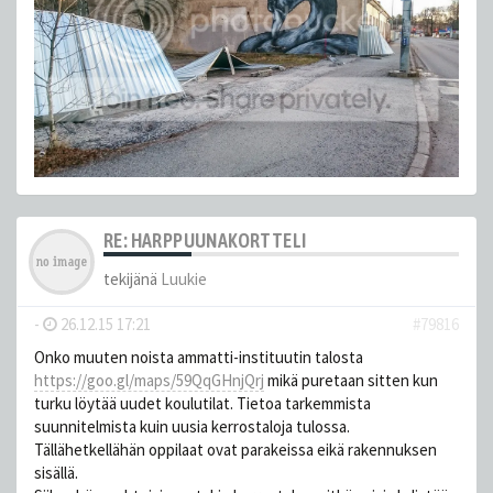
RE: HARPPUUNAKORTTELI
tekijänä
Luukie
-
26.12.15 17:21
#79816
Onko muuten noista ammatti-instituutin talosta
https://goo.gl/maps/59QqGHnjQrj
mikä puretaan sitten kun
turku löytää uudet koulutilat. Tietoa tarkemmista
suunnitelmista kuin uusia kerrostaloja tulossa.
Tällähetkellähän oppilaat ovat parakeissa eikä rakennuksen
sisällä.