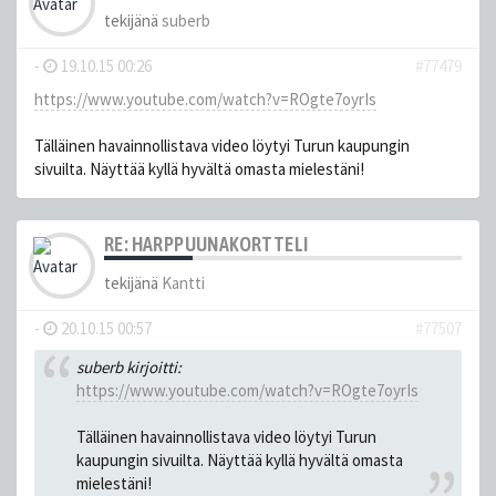
tekijänä
suberb
-
19.10.15 00:26
#77479
https://www.youtube.com/watch?v=ROgte7oyrIs
Tälläinen havainnollistava video löytyi Turun kaupungin
sivuilta. Näyttää kyllä hyvältä omasta mielestäni!
RE: HARPPUUNAKORTTELI
tekijänä
Kantti
-
20.10.15 00:57
#77507
suberb kirjoitti:
https://www.youtube.com/watch?v=ROgte7oyrIs
Tälläinen havainnollistava video löytyi Turun
kaupungin sivuilta. Näyttää kyllä hyvältä omasta
mielestäni!