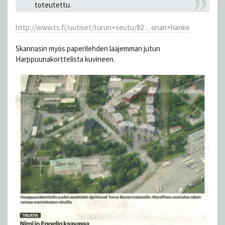
toteutettu.
http://www.ts.fi/uutiset/turun+seutu/82 ... onan+hanke
Skannasin myös paperilehden laajemman jutun
Harppuunakorttelista kuvineen.