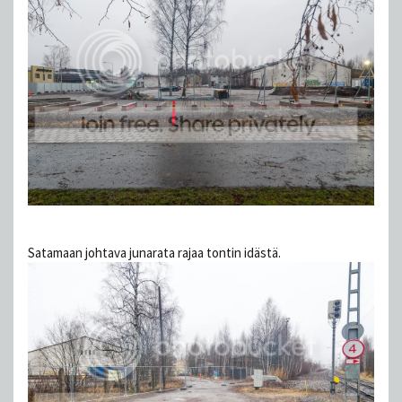
Satamaan johtava junarata rajaa tontin idästä.