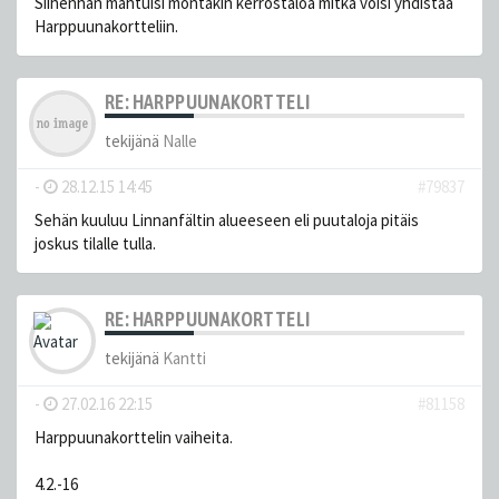
Siihenhän mahtuisi montakin kerrostaloa mitkä voisi yhdistää
Harppuunakortteliin.
RE: HARPPUUNAKORTTELI
tekijänä
Nalle
-
28.12.15 14:45
#79837
Sehän kuuluu Linnanfältin alueeseen eli puutaloja pitäis
joskus tilalle tulla.
RE: HARPPUUNAKORTTELI
tekijänä
Kantti
-
27.02.16 22:15
#81158
Harppuunakorttelin vaiheita.
4.2.-16