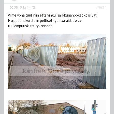
-
26.12.15 15:48
#79814
Viime yönä tuuli niin että vinkui, ja ikkunanpokat kolisivat.
Harppuunakorttelin peltiset työmaa-aidat eivät
tuulempuuskista tykänneet.