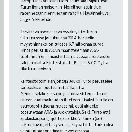
Harppuunakorttelin uudet asuintalot sijoittuvat
Turun linnan maisemiin. Merellinen asuinalue
rakennetaan merimiesten rahoilla. Havainnekuva:
Sigge Arkkitehdit
Tarvittava asemakaava hyväksyttiin Turun
valtuustossa joulukuussa 2014. Korttelin
myyntihinnaksi on tulossa 6,7 miljoonaa euroa.
Hinta perustuu ARA:n määrittelemään ARA-
tuotannon enimmäishintaan ja vapaarahoitteisten
talojen osalta Kiinteistötaito Peltola & CO Oy:ltä
tilattuun arvioon.
Kiinteistötoimialan johtaja Jouko Turto perustelee
tarjouskisan puuttumista sillä, että
Merimieseläkekassa on jo vuosia sitten ostanut
alueen vuokraoikeuden itselleen. Lisäksi Turulla on
asuntopoliittisena intressinä, että alueelle
toteutetaan ARA- ja vuokrataloja. Sekä Turto että
apulaiskaupunginjohtaja Jarkko Virtanen (sd)
vakuuttavat, että kyseessä käypä hinta. Turku olisi
voinut pitää tonttimaan myös omassa