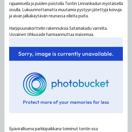
rajaamisella ja puiden poistolla Tontin Linnankadun myötäisellä
sivulla. Lukuunnottamatta muutamia pystyyn jätettyjä koivuja
ja aivan jalkakäytävän reunassa olleita puita.
Harppuunakorttelin rakennuksia Satamakadu varrelta.
Usvainen tihkusade harmaannuttaa maisemaa.
Epävirallisena parkkipaikkana toiminut tontin osa