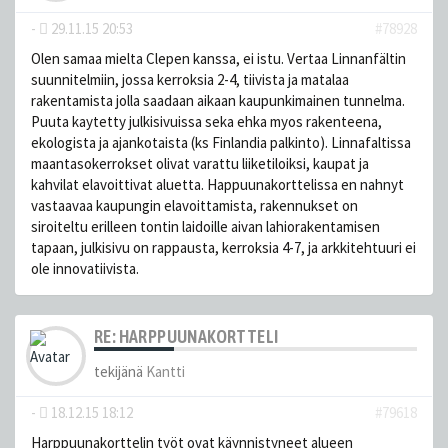
-
29.11.15 20:53
#78928
Olen samaa mielta Clepen kanssa, ei istu. Vertaa Linnanfältin
suunnitelmiin, jossa kerroksia 2-4, tiivista ja matalaa
rakentamista jolla saadaan aikaan kaupunkimainen tunnelma.
Puuta kaytetty julkisivuissa seka ehka myos rakenteena,
ekologista ja ajankotaista (ks Finlandia palkinto). Linnafaltissa
maantasokerrokset olivat varattu liiketiloiksi, kaupat ja
kahvilat elavoittivat aluetta. Happuunakorttelissa en nahnyt
vastaavaa kaupungin elavoittamista, rakennukset on
siroiteltu erilleen tontin laidoille aivan lahiorakentamisen
tapaan, julkisivu on rappausta, kerroksia 4-7, ja arkkitehtuuri ei
ole innovatiivista.
RE: HARPPUUNAKORTTELI
tekijänä
Kantti
-
18.12.15 18:12
#79618
Harppuunakorttelin työt ovat käynnistyneet alueen