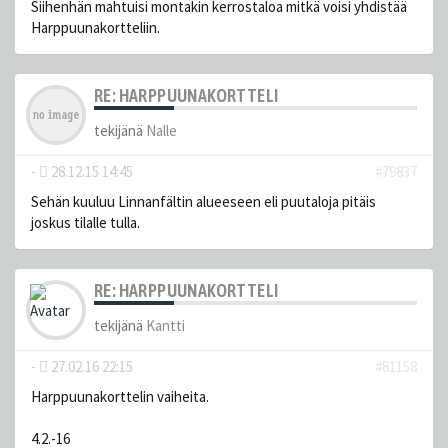
Siihenhän mahtuisi montakin kerrostaloa mitkä voisi yhdistää
Harppuunakortteliin.
RE: HARPPUUNAKORTTELI
tekijänä
Nalle
-
28.12.15 14:45
#79837
Sehän kuuluu Linnanfältin alueeseen eli puutaloja pitäis
joskus tilalle tulla.
RE: HARPPUUNAKORTTELI
tekijänä
Kantti
-
27.02.16 22:15
#81158
Harppuunakorttelin vaiheita.
4.2.-16