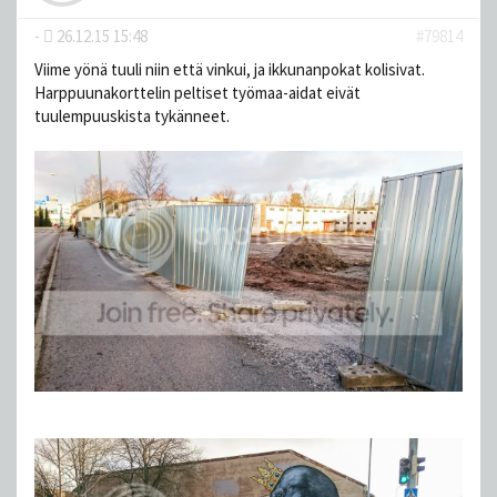
-
26.12.15 15:48
#79814
Viime yönä tuuli niin että vinkui, ja ikkunanpokat kolisivat.
Harppuunakorttelin peltiset työmaa-aidat eivät
tuulempuuskista tykänneet.