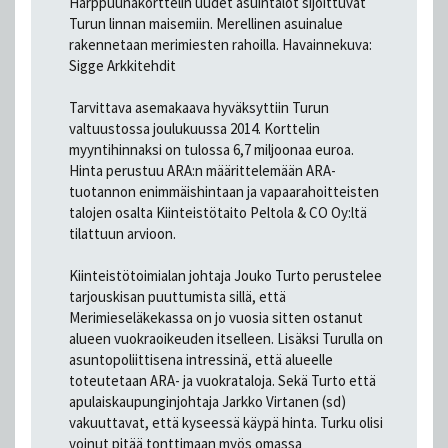
Harppuunakorttelin uudet asuintalot sijoittuvat
Turun linnan maisemiin. Merellinen asuinalue
rakennetaan merimiesten rahoilla. Havainnekuva:
Sigge Arkkitehdit
Tarvittava asemakaava hyväksyttiin Turun
valtuustossa joulukuussa 2014. Korttelin
myyntihinnaksi on tulossa 6,7 miljoonaa euroa.
Hinta perustuu ARA:n määrittelemään ARA-
tuotannon enimmäishintaan ja vapaarahoitteisten
talojen osalta Kiinteistötaito Peltola & CO Oy:ltä
tilattuun arvioon.
Kiinteistötoimialan johtaja Jouko Turto perustelee
tarjouskisan puuttumista sillä, että
Merimieseläkekassa on jo vuosia sitten ostanut
alueen vuokraoikeuden itselleen. Lisäksi Turulla on
asuntopoliittisena intressinä, että alueelle
toteutetaan ARA- ja vuokrataloja. Sekä Turto että
apulaiskaupunginjohtaja Jarkko Virtanen (sd)
vakuuttavat, että kyseessä käypä hinta. Turku olisi
voinut pitää tonttimaan myös omassa