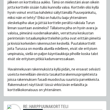
jälkeen on korttelissa aukko. Tämä on mielestäni aivan oikein
jotta korttelin sisään tulisi kunnolla valoa. Korttelin olisi kyllä
hyvin voinut erottaa kahdeksi säilyttämällä Puusepänkatu,
miksi näin ei tehty? Ehkä on haluttu laaja yhtenäinen
oleskelupiha-alue ja jättää korttelin perältä näköala Turun
linnan suuntaan avoimeksi? Tällaisena piha on hyvin avara ja
valoisa, pimeänä vuodenaikanakin, verrattuna keskustan
perinteisiin totaaliumpikortteleihin jotka ovat erittäin pimeitä
ja kivisiä korkeiden rakennusten keskellä. Puutalokorttelit
joita Turussa on monilla alueilla edelleen, eivät ole erityisen
umpinaisia, siellä on paljon käyntiaukkoja pihoille koska talot
eivät ole erityisen pitkiä kadunvarressakaan.
Havainnekuvan rakennuksista kyllä pidän, ne eroavat selvästi
useista meneillään olevista tasakattorakennusprojekteista
joissa rakennuksen fasadi muodostuu suurista parvekkeista.
Rakennukset näyttävät tässä virkistävän erilaisilta ja
korttelikokonaisuus on yhtenäinen.
RE: HARPPUUNAKORTTELI