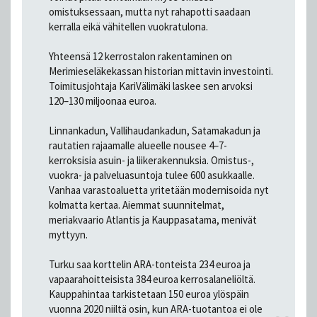
omistuksessaan, mutta nyt rahapotti saadaan
kerralla eikä vähitellen vuokratulona.
Yhteensä 12 kerrostalon rakentaminen on
Merimieseläkekassan historian mittavin investointi.
Toimitusjohtaja KariVälimäki laskee sen arvoksi
120–130 miljoonaa euroa.
Linnankadun, Vallihaudankadun, Satamakadun ja
rautatien rajaamalle alueelle nousee 4–7-
kerroksisia asuin- ja liikerakennuksia. Omistus-,
vuokra- ja palveluasuntoja tulee 600 asukkaalle.
Vanhaa varastoaluetta yritetään modernisoida nyt
kolmatta kertaa. Aiemmat suunnitelmat,
meriakvaario Atlantis ja Kauppasatama, menivät
myttyyn.
Turku saa korttelin ARA-tonteista 234 euroa ja
vapaarahoitteisista 384 euroa kerrosalaneliöltä.
Kauppahintaa tarkistetaan 150 euroa ylöspäin
vuonna 2020 niiltä osin, kun ARA-tuotantoa ei ole