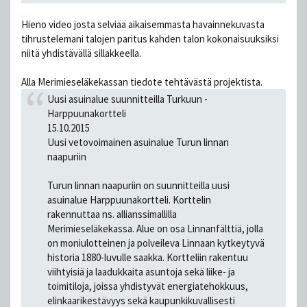
Hieno video josta selviää aikaisemmasta havainnekuvasta
tihrustelemani talojen paritus kahden talon kokonaisuuksiksi
niitä yhdistävällä sillakkeella.
Alla Merimieseläkekassan tiedote tehtävästä projektista.
Uusi asuinalue suunnitteilla Turkuun -
Harppuunakortteli
15.10.2015
Uusi vetovoimainen asuinalue Turun linnan
naapuriin
Turun linnan naapuriin on suunnitteilla uusi
asuinalue Harppuunakortteli. Korttelin
rakennuttaa ns. allianssimallilla
Merimieseläkekassa. Alue on osa Linnanfälttiä, jolla
on moniulotteinen ja polveileva Linnaan kytkeytyvä
historia 1880-luvulle saakka. Kortteliin rakentuu
viihtyisiä ja laadukkaita asuntoja sekä liike- ja
toimitiloja, joissa yhdistyvät energiatehokkuus,
elinkaarikestävyys sekä kaupunkikuvallisesti