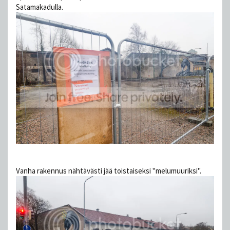
Satamakadulla.
Vanha rakennus nähtävästi jää toistaiseksi "melumuuriksi".