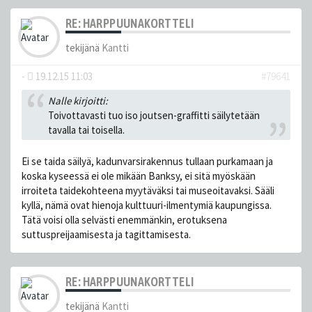
RE: HARPPUUNAKORTTELI
tekijänä
Kantti
-
19.12.15 11:03
#79641
Nalle kirjoitti:
Toivottavasti tuo iso joutsen-graffitti säilytetään
tavalla tai toisella.
Ei se taida säilyä, kadunvarsirakennus tullaan purkamaan ja
koska kyseessä ei ole mikään Banksy, ei sitä myöskään
irroiteta taidekohteena myytäväksi tai museoitavaksi. Sääli
kyllä, nämä ovat hienoja kulttuuri-ilmentymiä kaupungissa.
Tätä voisi olla selvästi enemmänkin, erotuksena
suttuspreijaamisesta ja tagittamisesta.
RE: HARPPUUNAKORTTELI
tekijänä
Kantti