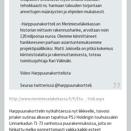
tehokkaasti ns. harmaan talouden torjuntaan
annettujen määräysten ja ohjeiden mukaisesti.
-Harppuunakortteli on Merimieseläkekassan
historian mittavin rakennushanke, arvoltaan noin
120 miljoonaa euroa. Olemme kiinnittäneet
hankkeeseen parhaan asiantuntemuksemme
projektipäälliköksi. Matti Jokisella on pitkä kokemus
kiinteistöalalta ja rakennuttamisesta, toteaa
toimitusjohtaja Kari Välimäki.
Video Harppuunakorttelista
Seuraa twitterissä @harppuunakortteli.
http://www.merimieselakekassa.fi/fi/Etu ... tteli.aspx
Harppuunakorttelin nytkähtäessä nyt liikkeelle, toivoisi
jotakin sutinaa alkavan tapahtua PSJ Holdingin touhuissakin
Linnankadun 71-73 vanhoissa puurakennuksissa, joita on
hinkattu melko ponnettomasti vaikka kaikki esteet