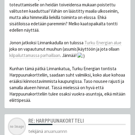
toteuttamiselle on heidän toiveidensa mukaan poistettu
valitusten kaaduttua! Vähän on läästitty maalia ulkoseiniin,
mutta aika himmeällä liekillä toiminta on elossa. Ehkä
sisätiloissa edetään paremmin? Melko kaatopaikalta tontti
edellen näyttää.
Jonon jatkoksi Linnankadulla on tulossa
Turku Energian alue
joka on vapautunut muuhun (asumis)käyttöön ja jota ollaan
kilpailuttamassa parhaillaan
. Jännää!
Kunhan tämä pätkä Linnankatua, Turku Energian tontista
Harppuunakortteliin, saadaan suht valmiiksi, koko alue kohoaa
erääksi kiinnostavimmista kaupungissa. Taso nousee rajusti ja
samalla alueen hinnat. Tässä mielessä on hyvä että
Harppuunakortteliin tulee osaksi vuokra-asuntoja, eikä mitään
eliittipesää.
RE: HARPPUUNAKORTTELI
tekijänä
anuanuannn