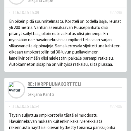
tekijänä
Clepe
-
16.10.15 15:09
#77398
En oikein pidä suunnitelmasta. Kortteli on todella laaja, reunat
yli 200 metriä. Vanhan asemakaavan Puusepänkatu olisi
pitänyt säilyttää, jolloin estevaikutus olisi pienempi. En
myöskään näe havainnekuvissa umpikorttelia vaan sarjan
ylikasvaneita alppimajoja. Sama kerrosala sijoitettuna kahteen
oikeaan umpikortteliin tai 30-luvun puoliavoimeen
lamelliviritelmään olisi mielestäni paikalle parempi ratkaisu.
Autokanneton sisäpiha on viihtyisä ratkaisu, siitä plussaa.
RE: HARPPUUNAKORTTELI
tekijänä
Kantti
-
16.10.15 16:54
#77406
Täysin suljettua umpikorttelia tästä ei muodostu.
Havainnekuvan mukaan kuitenkin kaksi vierekkäistä
rakennusta näyttäisi olevan kytketty toisiinsa pariksi jonka