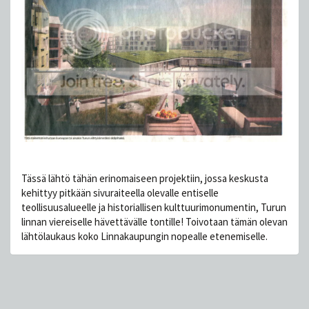
Tässä lähtö tähän erinomaiseen projektiin, jossa keskusta
kehittyy pitkään sivuraiteella olevalle entiselle
teollisuusalueelle ja historiallisen kulttuurimonumentin, Turun
linnan viereiselle hävettävälle tontille! Toivotaan tämän olevan
lähtölaukaus koko Linnakaupungin nopealle etenemiselle.