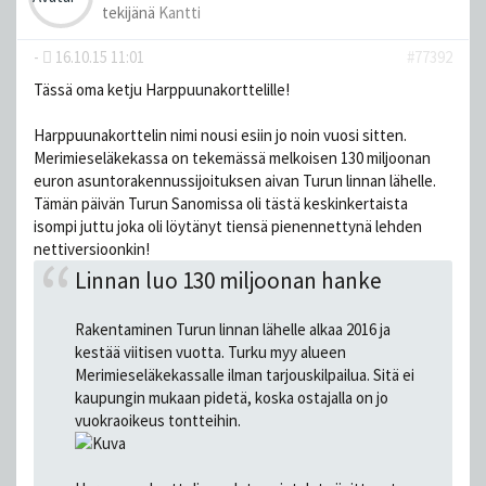
tekijänä
Kantti
-
16.10.15 11:01
#77392
Tässä oma ketju Harppuunakorttelille!
Harppuunakorttelin nimi nousi esiin jo noin vuosi sitten.
Merimieseläkekassa on tekemässä melkoisen 130 miljoonan
euron asuntorakennussijoituksen aivan Turun linnan lähelle.
Tämän päivän Turun Sanomissa oli tästä keskinkertaista
isompi juttu joka oli löytänyt tiensä pienennettynä lehden
nettiversioonkin!
Linnan luo 130 miljoonan hanke
Rakentaminen Turun linnan lähelle alkaa 2016 ja
kestää viitisen vuotta. Turku myy alueen
Merimieseläkekassalle ilman tarjouskilpailua. Sitä ei
kaupungin mukaan pidetä, koska ostajalla on jo
vuokraoikeus tontteihin.