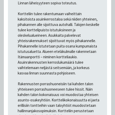
Linnan läheisyyteen sopiva toteutus.
Kortteliin tulee rakentumaan vaiheittain
kaksitoista asuinkerrostaloa sekä niiden yhteinen,
pihakannen alle sijoittuva autohalli. Talojen keskelle
tulee korttelipuisto istutuksineen ja
oleskelualueineen. Asukkaita palvelevat
yhteisrakennukset sijoittuvat myös pihakannelle.
Pihakannelle istutetaan puita osana kumpumaista
istutusaluetta. Alueen eteläkulmalle rakennetaan
Itämaanportti – niminen kortteliaukio.
Asuinrakennusten kerroslukumäärä tulee
vaihtelemaan neljästä seitsemään, ja korkeus
kasvaa linnan suunnasta pohjoiseen.
Rakennusten porrashuoneisiin tai kahden talon
yhteiseen porrashuoneeseen tulee hissit. Näin
kahden talon kokonaisuus voi muodostaa yhteisen
asunto-osakeyhtiön. Korttelikokonaisuutta ei jaeta
erillisiin tontteihin vaan taloyhtiöt muodostetaan
hallinnanjakosopimuksin. Kortteliin perustetaan