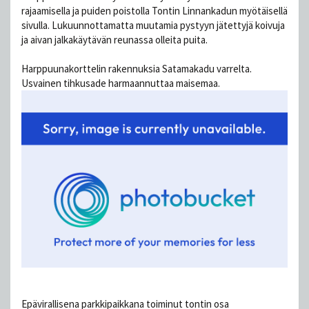
rajaamisella ja puiden poistolla Tontin Linnankadun myötäisellä
sivulla. Lukuunnottamatta muutamia pystyyn jätettyjä koivuja
ja aivan jalkakäytävän reunassa olleita puita.
Harppuunakorttelin rakennuksia Satamakadu varrelta.
Usvainen tihkusade harmaannuttaa maisemaa.
Epävirallisena parkkipaikkana toiminut tontin osa