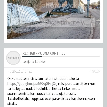
RE: HARPPUUNAKORTTELI
tekijänä
Luukie
-
26.12.15 17:21
#79816
Onko muuten noista ammatti-instituutin talosta
https://goo.gl/maps/59QqGHnjQrj
mikä puretaan sitten kun
turku löytää uudet koulutilat. Tietoa tarkemmista
suunnitelmista kuin uusia kerrostaloja tulossa.
Tällähetkellähän oppilaat ovat parakeissa eikä rakennuksen
sisällä.