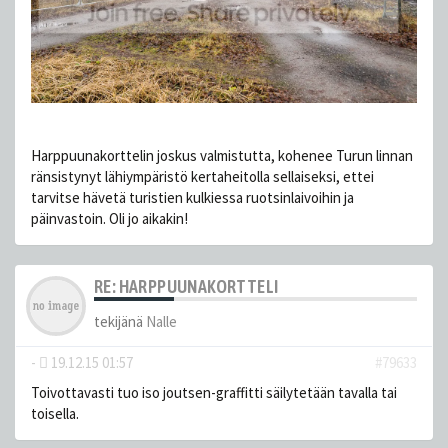
Harppuunakorttelin joskus valmistutta, kohenee Turun linnan
ränsistynyt lähiympäristö kertaheitolla sellaiseksi, ettei
tarvitse hävetä turistien kulkiessa ruotsinlaivoihin ja
päinvastoin. Oli jo aikakin!
RE: HARPPUUNAKORTTELI
tekijänä
Nalle
-
19.12.15 01:57
#79633
Toivottavasti tuo iso joutsen-graffitti säilytetään tavalla tai
toisella.