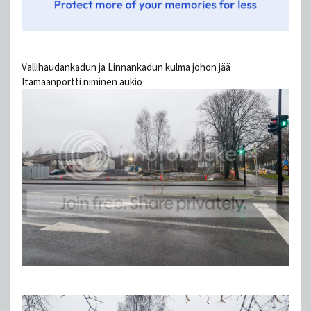
Vallihaudankadun ja Linnankadun kulma johon jää
Itämaanportti niminen aukio