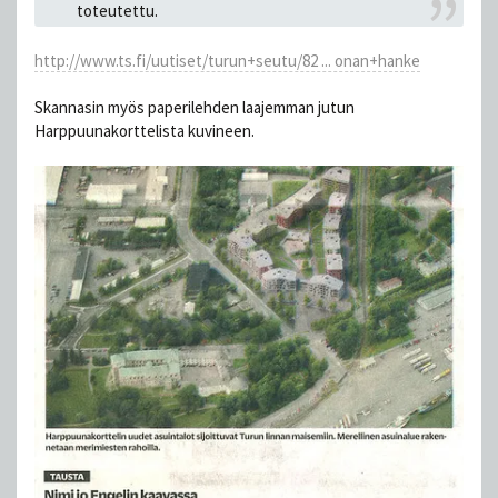
toteutettu.
http://www.ts.fi/uutiset/turun+seutu/82 ... onan+hanke
Skannasin myös paperilehden laajemman jutun
Harppuunakorttelista kuvineen.