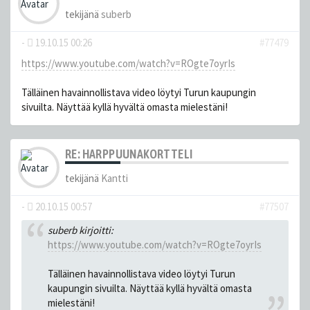
tekijänä
suberb
-
19.10.15 00:26
#77479
https://www.youtube.com/watch?v=ROgte7oyrIs
Tälläinen havainnollistava video löytyi Turun kaupungin
sivuilta. Näyttää kyllä hyvältä omasta mielestäni!
RE: HARPPUUNAKORTTELI
tekijänä
Kantti
-
20.10.15 00:57
#77507
suberb kirjoitti:
https://www.youtube.com/watch?v=ROgte7oyrIs
Tälläinen havainnollistava video löytyi Turun
kaupungin sivuilta. Näyttää kyllä hyvältä omasta
mielestäni!