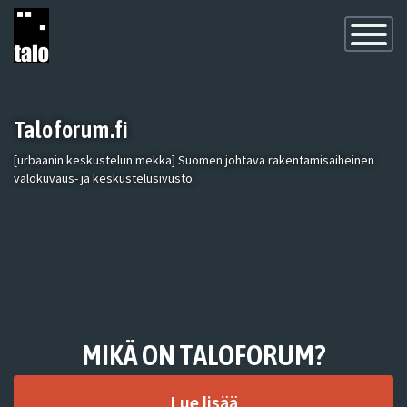
Toggle
Navigatio
Taloforum.fi
[urbaanin keskustelun mekka] Suomen johtava rakentamisaiheinen
valokuvaus- ja keskustelusivusto.
MIKÄ ON TALOFORUM?
Lue lisää