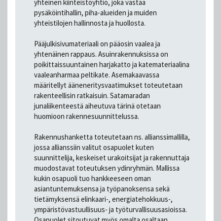
yhteinen kiinteistöyhtiö, joka vastaa
pysäköintihallin, piha-alueiden ja muiden
yhteistilojen hallinnosta ja huollosta.
Pääjulkisivumateriaali on pääosin vaalea ja
yhtenäinen rappaus. Asuinrakennuksissa on
poikittaissuuntainen harjakatto ja katemateriaalina
vaaleanharmaa peltikate. Asemakaavassa
määritellyt ääneneritysvaatimukset toteutetaan
rakenteellisin ratkaisuin. Satamaradan
junaliikenteestä aiheutuva tärinä otetaan
huomioon rakennesuunnittelussa.
Rakennushanketta toteutetaan ns. allianssimallilla,
jossa allianssiin valitut osapuolet kuten
suunnittelija, keskeiset urakoitsijat ja rakennuttaja
muodostavat toteutuksen ydinryhmän. Mallissa
kukin osapuoli tuo hankkeeseen oman
asiantuntemuksensa ja työpanoksensa sekä
tietämyksensä elinkaari-, energiatehokkuus-,
ympäristövastuullisuus- ja työturvallisuusasioissa.
Osapuolet sitoutuvat myös omalta osaltaan