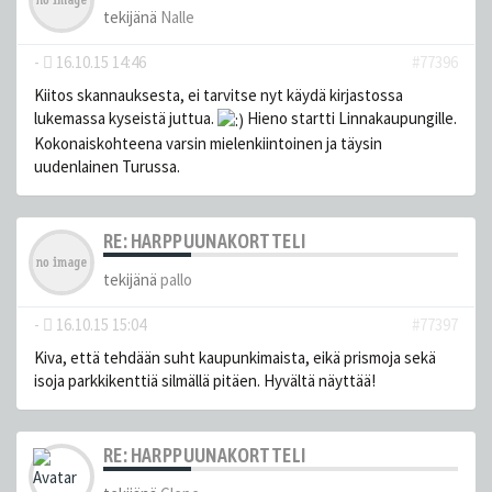
tekijänä
Nalle
-
16.10.15 14:46
#77396
Kiitos skannauksesta, ei tarvitse nyt käydä kirjastossa
lukemassa kyseistä juttua.
Hieno startti Linnakaupungille.
Kokonaiskohteena varsin mielenkiintoinen ja täysin
uudenlainen Turussa.
RE: HARPPUUNAKORTTELI
tekijänä
pallo
-
16.10.15 15:04
#77397
Kiva, että tehdään suht kaupunkimaista, eikä prismoja sekä
isoja parkkikenttiä silmällä pitäen. Hyvältä näyttää!
RE: HARPPUUNAKORTTELI