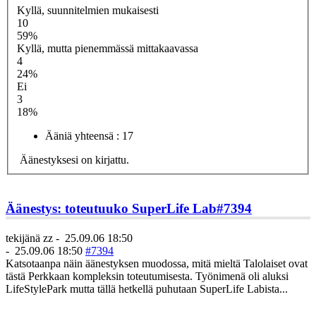
Kyllä, suunnitelmien mukaisesti
10
59%
Kyllä, mutta pienemmässä mittakaavassa
4
24%
Ei
3
18%
Ääniä yhteensä :
17
Äänestyksesi on kirjattu.
Äänestys: toteutuuko SuperLife Lab
#7394
tekijänä
zz
-
25.09.06 18:50
-
25.09.06 18:50
#7394
Katsotaanpa näin äänestyksen muodossa, mitä mieltä Talolaiset ovat
tästä Perkkaan kompleksin toteutumisesta. Työnimenä oli aluksi
LifeStylePark mutta tällä hetkellä puhutaan SuperLife Labista...