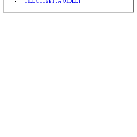
TIEDOTTEET JA OHJEET