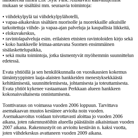
mukaan se sisältäisi mm. seuraavia toimintoja:
• viihdekylpylä tai viihdekylpylähotelli,
• vapaa-aikakeskus sisältäen nuorisolle ja nuorekkaille aikuisille
tarkoitettuja viihde- ja vapaa-ajan palveluja ja kaupallisia liikkeitä,
• elokuvakeskus,
• ravintolapalveluja esim. erilaisten etnisten ravintoloiden kirjo sekä
• koko hankkeelle leimaa-antavana Suomen ensimmäinen
sisälaskettelupaikka,
• sekä muita toimintoja, jotka täsmentyvät myöhemmin suunnittelun
edetessä.
Evata yhtiöillä ja sen henkilökunnalla on vuosikausien kokemus
tämäntyyppisten laaja-alaisten hankkeiden menestyksekkäästä
kehittämisestä, suunnittelemisesta, johtamisesta ja toteuttamisesta.
Evata yhtiöt kykenee vastaamaan Perkkaan alueen hankkeen
kokonaisvaltaisesta onnistumisesta.
Tonttivaraus on voimassa vuoden 2006 loppuun. Tarvittava
asemakaavan muutos kestänee arviolta noin vuoden.
Asemakaavoitus voidaan toivottavasti aloittaa jo vuoden 2006
aikana, joten rakennustöihin alueella päästäisiin aikaisintaan vuoden
2007 aikana. Rakennustyöt on arvioitu kestävän n. kaksi vuotta,
joten viihdekeskus avattaneen vuoden 2009 aikana.