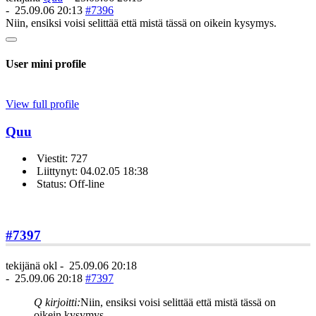
-
25.09.06 20:13
#7396
Niin, ensiksi voisi selittää että mistä tässä on oikein kysymys.
User mini profile
View full profile
Quu
Viestit: 727
Liittynyt: 04.02.05 18:38
Status: Off-line
#7397
tekijänä
okl
-
25.09.06 20:18
-
25.09.06 20:18
#7397
Q kirjoitti:
Niin, ensiksi voisi selittää että mistä tässä on
oikein kysymys.