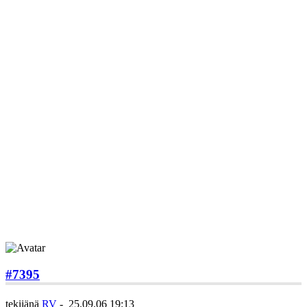
#7395
tekijänä
RV
-
25.09.06 19:13