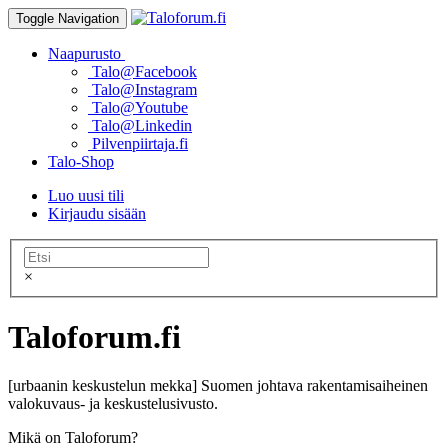
Toggle Navigation
Naapurusto
Talo@Facebook
Talo@Instagram
Talo@Youtube
Talo@Linkedin
Pilvenpiirtaja.fi
Talo-Shop
Luo uusi tili
Kirjaudu sisään
×
Taloforum.fi
[urbaanin keskustelun mekka] Suomen johtava rakentamisaiheinen
valokuvaus- ja keskustelusivusto.
Mikä on Taloforum?