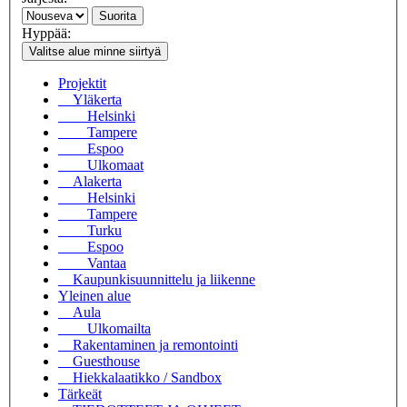
Suorita
Hyppää:
Valitse alue minne siirtyä
Projektit
Yläkerta
Helsinki
Tampere
Espoo
Ulkomaat
Alakerta
Helsinki
Tampere
Turku
Espoo
Vantaa
Kaupunkisuunnittelu ja liikenne
Yleinen alue
Aula
Ulkomailta
Rakentaminen ja remontointi
Guesthouse
Hiekkalaatikko / Sandbox
Tärkeät