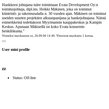
Hankkeen johtajana tulee toimimaan Evata Development Oy:n
toimitusjohtaja, dipl.ins. Heikki Mäkinen, joka on toiminut
kiinteistö- ja rakennusalalla n. 30 vuoden ajan. Mäkinen on toiminut
useiden suurten projektien alkuunpanijana ja hankejohtajana. Näistä
esimerkkeinä todettakoon Myyrmannin kauppakeskus ja Kampin
Keskus. Apunaan Mäkisellä on koko Evata konsernin
henkilökunta."
Viimeksi muokannut
zz
, 26.09.06 14:46. Yhteensä muokattu 1 kertaa.
User mini profile
zz
Status: Off-line