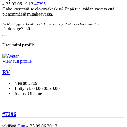
-
25.09.06 19:13
#7395
Onko kyseessä se elokuvakeskus? Enpä tiiä, taidan vastata että
pienemmässä mittakaavassa.
-
"Tohtori Iggyn arkkiviholliset: Kapteeni RV ja Professori Darkmage."
Darkmage7280
User mini profile
View full profile
RV
Viestit: 3709
Liittynyt: 03.06.06 20:00
Status: Off-line
#7396
tekijänä
Quu
-
25.09.06 20:13