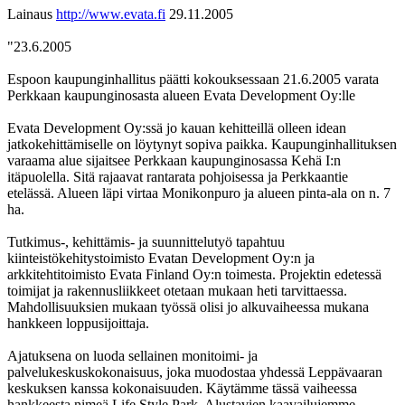
Lainaus
http://www.evata.fi
29.11.2005
"23.6.2005
Espoon kaupunginhallitus päätti kokouksessaan 21.6.2005 varata
Perkkaan kaupunginosasta alueen Evata Development Oy:lle
Evata Development Oy:ssä jo kauan kehitteillä olleen idean
jatkokehittämiselle on löytynyt sopiva paikka. Kaupunginhallituksen
varaama alue sijaitsee Perkkaan kaupunginosassa Kehä I:n
itäpuolella. Sitä rajaavat rantarata pohjoisessa ja Perkkaantie
etelässä. Alueen läpi virtaa Monikonpuro ja alueen pinta-ala on n. 7
ha.
Tutkimus-, kehittämis- ja suunnittelutyö tapahtuu
kiinteistökehitystoimisto Evatan Development Oy:n ja
arkkitehtitoimisto Evata Finland Oy:n toimesta. Projektin edetessä
toimijat ja rakennusliikkeet otetaan mukaan heti tarvittaessa.
Mahdollisuuksien mukaan työssä olisi jo alkuvaiheessa mukana
hankkeen loppusijoittaja.
Ajatuksena on luoda sellainen monitoimi- ja
palvelukeskuskokonaisuus, joka muodostaa yhdessä Leppävaaran
keskuksen kanssa kokonaisuuden. Käytämme tässä vaiheessa
hankkeesta nimeä Life Style Park. Alustavien kaavailujemme