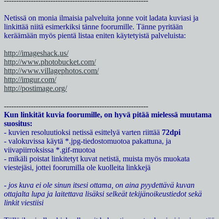
-----------------------------------------------------------
Netissä on monia ilmaisia palveluita jonne voit ladata kuviasi ja
linkittää niitä esimerkiksi tänne foorumille. Tänne pyritään
keräämään myös pientä listaa eniten käytetyistä palveluista:
http://imageshack.us/
http://www.photobucket.com/
http://www.villagephotos.com/
http://imgur.com/
http://postimage.org/
-----------------------------------------------------------
Kun linkität kuvia foorumille, on hyvä pitää mielessä muutama
suositus:
- kuvien resoluutioksi netissä esittelyä varten riittää
72dpi
- valokuvissa käytä *.jpg-tiedostomuotoa pakattuna, ja
viivapiirroksissa *.gif-muotoa
- mikäli poistat linkitetyt kuvat netistä, muista myös muokata
viestejäsi, jottei foorumilla ole kuolleita linkkejä
- jos kuva ei ole sinun itsesi ottama, on aina pyydettävä kuvan
ottajalta lupa ja laitettava lisäksi selkeät tekijänoikeustiedot sekä
linkit viestiisi