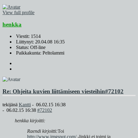
View full profile
henkka
Viestit: 1514
Liittynyt: 20.04.08 16:35
Status: Off-line
Paikkakunta: Peltolammi
Re: Ohjeita kuvien liittämiseen viesteihin
#72102
tekijänä
Kantti
-
06.02.15 16:38
-
06.02.15 16:38
#72102
henkka kirjoitti:
Raendi kirjoitti:
Toi
http://www.imgspot.com/
-linkki ei toimi ja