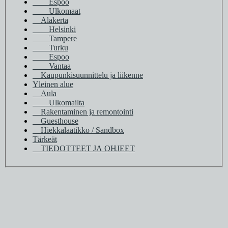
Espoo
Ulkomaat
Alakerta
Helsinki
Tampere
Turku
Espoo
Vantaa
Kaupunkisuunnittelu ja liikenne
Yleinen alue
Aula
Ulkomailta
Rakentaminen ja remontointi
Guesthouse
Hiekkalaatikko / Sandbox
Tärkeät
TIEDOTTEET JA OHJEET