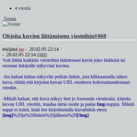
4 viestiä
Vastaa
Ohjeita kuvien liittämiseen viesteihin
#460
tekijänä
sw
-
20.02.05 22:14
-
20.02.05 22:14
#460
Voit liittää kaikkiin viesteihisi halutessasi kuvia joko linkkinä tai
suoraan lukijoille näkyvinä kuvina.
-Jos haluat laittaa näkyviin pelkän linkin, jota klikkaamalla näkee
kuva, riittää että kirjoitat kuvan URL osoitteen kokonaisuudessaan
viestiin.
-Mikäli haluat, että kuva näkyy heti jo foorumin viestissäsi, kirjoita
kuvan URL viestiin, maalaa tämä osoite ja paina
Img
-nappia. Mikäli
nappi ei toimi, lisää itse kirjoittamalla kuvalinkin eteen
[img]
%20ja%20linkin%20jälkeen%20
[/img]