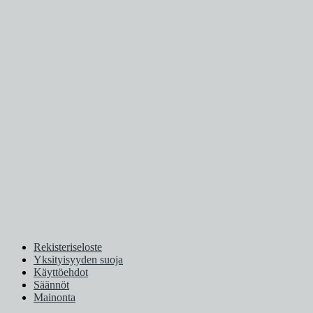
Rekisteriseloste
Yksityisyyden suoja
Käyttöehdot
Säännöt
Mainonta