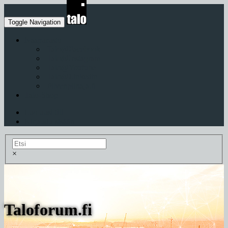
Toggle Navigation
Naapurusto
Talo@Facebook
Talo@Instagram
Talo@Youtube
Talo@Linkedin
Pilvenpiirtaja.fi
Talo-Shop
Luo uusi tili
Kirjaudu sisään
×
Taloforum.fi