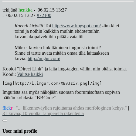
tekijänä
henkka
-
06.02.15 13:27
-
06.02.15 13:27
#72100
Raendi kirjoitti:
Toi
http://www.imgspot.com/
-linkki ei
toimi ja noihin kaikkiin muihin ehdotettuihin
kuvanjakopalveluihin pitää avata tili.
Miksei kuvien linkittäminen imgurista toimi ?
Sinne ei tartte avata mitään omaa tiliä laittaakseen
kuvia:
http://imgur.com/
Kopioi "Direct Link" ja laita img-tagien väliin, niin pitäisi toimia.
Koodi:
Valitse kaikki
[img]http://i.imgur.com/XBvJzi7.png[/img]
Imgurista saa myös näköjään suoraan foorumisoftaan sopivan
pätkän kohdasta "BBCode".
flick
r
|
"... liikenneväylien rajoittama ahdas morfologinen kehys."
|
31 kuvaa, 10 vuotta Tamperetta rakenteilla
User mini profile