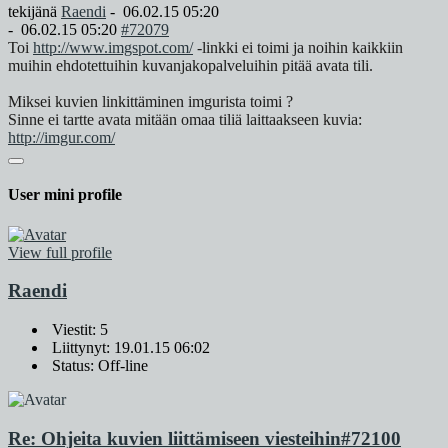
tekijänä
Raendi
-
06.02.15 05:20
-
06.02.15 05:20
#72079
Toi
http://www.imgspot.com/
-linkki ei toimi ja noihin kaikkiin
muihin ehdotettuihin kuvanjakopalveluihin pitää avata tili.
Miksei kuvien linkittäminen imgurista toimi ?
Sinne ei tartte avata mitään omaa tiliä laittaakseen kuvia:
http://imgur.com/
User mini profile
View full profile
Raendi
Viestit: 5
Liittynyt: 19.01.15 06:02
Status: Off-line
Re: Ohjeita kuvien liittämiseen viesteihin
#72100