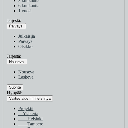
3 kuukautta
6 kuukautta
1 vuosi
Järjestä:
Päiväys
Julkaisija
Päiväys
Otsikko
Järjestä:
Nouseva
Nouseva
Laskeva
Suorita
Hyppää:
Valitse alue minne siirtyä
Projektit
Yläkerta
Helsinki
Tampere