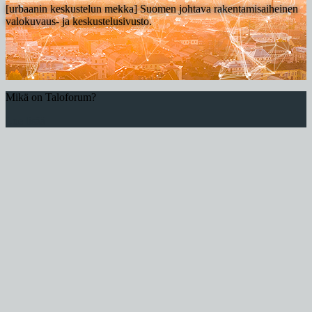
[urbaanin keskustelun mekka] Suomen johtava rakentamisaiheinen
valokuvaus- ja keskustelusivusto.
Mikä on Taloforum?
Lue lisää