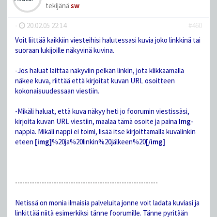
tekijänä
sw
-
20.02.05 22:14
#460
Voit liittää kaikkiin viesteihisi halutessasi kuvia joko linkkinä tai
suoraan lukijoille näkyvinä kuvina.
-Jos haluat laittaa näkyviin pelkän linkin, jota klikkaamalla
näkee kuva, riittää että kirjoitat kuvan URL osoitteen
kokonaisuudessaan viestiin.
-Mikäli haluat, että kuva näkyy heti jo foorumin viestissäsi,
kirjoita kuvan URL viestiin, maalaa tämä osoite ja paina
Img
-
nappia. Mikäli nappi ei toimi, lisää itse kirjoittamalla kuvalinkin
eteen
[img]
%20ja%20linkin%20jälkeen%20
[/img]
-----------------------------------------------------------
Netissä on monia ilmaisia palveluita jonne voit ladata kuviasi ja
linkittää niitä esimerkiksi tänne foorumille. Tänne pyritään