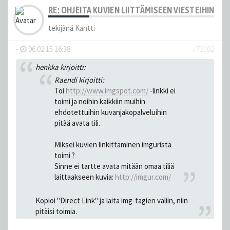
RE: OHJEITA KUVIEN LIITTÄMISEEN VIESTEIHIN
tekijänä
Kantti
-
06.02.15 16:38
#72102
henkka kirjoitti:
Raendi kirjoitti:
Toi
http://www.imgspot.com/
-linkki ei
toimi ja noihin kaikkiin muihin
ehdotettuihin kuvanjakopalveluihin
pitää avata tili.
Miksei kuvien linkittäminen imgurista
toimi ?
Sinne ei tartte avata mitään omaa tiliä
laittaakseen kuvia:
http://imgur.com/
Kopioi "Direct Link" ja laita img-tagien väliin, niin
pitäisi toimia.