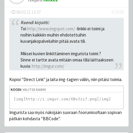
-
06.02.15 13:27
#72100
Raendi kirjoitti:
Toi
http://www.imgspot.com/
-linkki ei toimi ja
noihin kaikkiin muihin ehdotettuihin
kuvanjakopalveluihin pitää avata tili.
Miksei kuvien linkittäminen imgurista toimi ?
Sinne ei tartte avata mitään omaa tiliä laittaakseen
kuvia:
http://imgur.com/
Kopioi "Direct Link" ja laita img-tagien väliin, niin pitäisi toimia.
KOODI:
VALITSE KAIKKI
[img]http://i.imgur.com/XBvJzi7.png[/img]
Imgurista saa myös näköjään suoraan foorumisoftaan sopivan
pätkän kohdasta "BBCode".