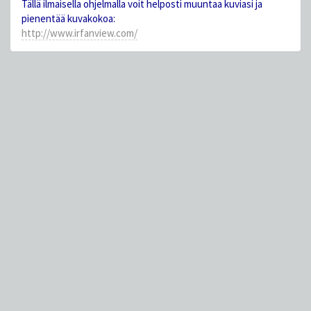
Tällä ilmaisella ohjelmalla voit helposti muuntaa kuviasi ja
pienentää kuvakokoa:
http://www.irfanview.com/