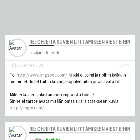
RE: OHJEITA KUVIEN LIITTÄMISEEN VIESTEIHIN
tekijänä
Raendi
-
06.02.15 05:20
#72079
Toi
http://www.imgspot.com/
-linkki ei toimi ja noihin kaikkiin
muihin ehdotettuihin kuvanjakopalveluihin pitää avata tili.
Miksei kuvien linkittäminen imgurista toimi ?
Sinne ei tartte avata mitään omaa tiliä laittaakseen kuvia:
http://imgur.com/
RE: OHJEITA KUVIEN LIITTÄMISEEN VIESTEIHIN
tekijänä
henkka