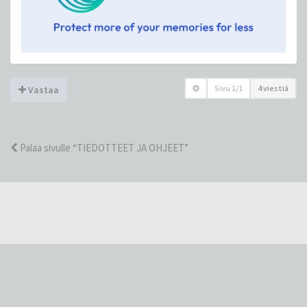
Sivu
1
/
1
4 viestiä
Vastaa
Palaa sivulle “TIEDOTTEET JA OHJEET”