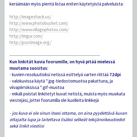
keräämään myös pientä listaa eniten käytetyistä palveluista:
http://imageshack.us/
http://www.photobucket.com/
http://www.villagephotos.com/
http://imgur.com/
http://postimage.org/
-----------------------------------------------------------
Kun linkität kuvia foorumille, on hyvä pitää mielessä
muutama suositus:
- kuvien resoluutioksi netissä esittelyä varten riittää
72dpi
- valokuvissa käytä *.jpg-tiedostomuotoa pakattuna, ja
viivapiirroksissa *.gif-muotoa
- mikäli poistat linkitetyt kuvat netistä, muista myös muokata
viestejäsi, jottei foorumilla ole kuolleita linkkejä
- jos kuva ei ole sinun itsesi ottama, on aina pyydettävä kuvan
ottajalta lupa ja laitettava lisäksi selkeät tekijänoikeustiedot
sekä linkit viestiisi