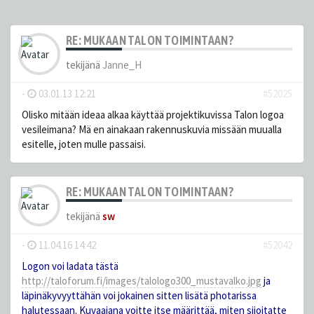
RE: MUKAAN TALON TOIMINTAAN?
tekijänä
Janne_H
-
03.01.13 12:21
#52025
Olisko mitään ideaa alkaa käyttää projektikuvissa Talon logoa
vesileimana? Mä en ainakaan rakennuskuvia missään muualla
esitelle, joten mulle passaisi.
RE: MUKAAN TALON TOIMINTAAN?
tekijänä
sw
-
11.04.16 14:42
#52042
Logon voi ladata tästä
http://taloforum.fi/images/talologo300_mustavalko.jpg
ja
läpinäkyvyyttähän voi jokainen sitten lisätä photarissa
halutessaan. Kuvaajana voitte itse määrittää, miten sijoitatte