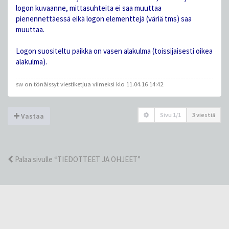
logon kuvaanne, mittasuhteita ei saa muuttaa
pienennettäessä eikä logon elementtejä (väriä tms) saa
muuttaa.
Logon suositeltu paikka on vasen alakulma (toissijaisesti oikea
alakulma).
sw on tönäissyt viestiketjua viimeksi klo 11.04.16 14:42
Sivu
1
/
1
3 viestiä
Vastaa
Palaa sivulle “TIEDOTTEET JA OHJEET”