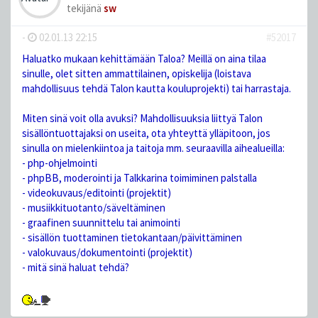
tekijänä
sw
-
02.01.13 22:15
#52017
Haluatko mukaan kehittämään Taloa? Meillä on aina tilaa
sinulle, olet sitten ammattilainen, opiskelija (loistava
mahdollisuus tehdä Talon kautta kouluprojekti) tai harrastaja.
Miten sinä voit olla avuksi? Mahdollisuuksia liittyä Talon
sisällöntuottajaksi on useita, ota yhteyttä ylläpitoon, jos
sinulla on mielenkiintoa ja taitoja mm. seuraavilla aihealueilla:
- php-ohjelmointi
- phpBB, moderointi ja Talkkarina toimiminen palstalla
- videokuvaus/editointi (projektit)
- musiikkituotanto/säveltäminen
- graafinen suunnittelu tai animointi
- sisällön tuottaminen tietokantaan/päivittäminen
- valokuvaus/dokumentointi (projektit)
- mitä sinä haluat tehdä?