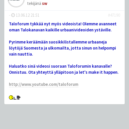
tekijänä
sw
-
13.06.12 21:51
#47190
Taloforum tykkää nyt myös videoista! Olemme avanneet
oman Talokanavan kaikille urbaanivideoiden ystäville.
Pyrimme keräämään suosikkilistallemme urbaaneja
löytöjä Suomesta ja ulkomailta, jotta sinun on helpompi
vain nauttia.
Haluatko sinä videosi suoraan Taloforumin kanavalle?
Onnistuu. Ota yhteyttä ylläpitoon ja let's make it happen.
http://www.youtube.com/taloforum