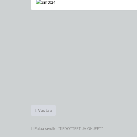
Vastaa
Palaa sivulle “TIEDOTTEET JA OHJEET”