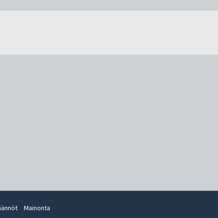
äännöt
Mainonta