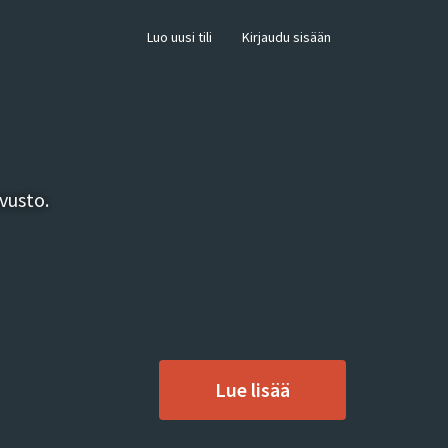
×
Luo uusi tili
Kirjaudu sisään
vusto.
Lue lisää