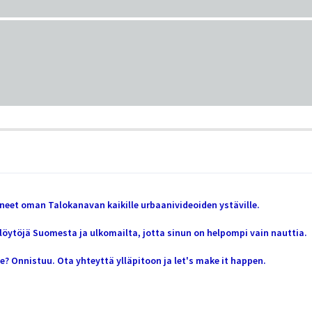
eet oman Talokanavan kaikille urbaanivideoiden ystäville.
ytöjä Suomesta ja ulkomailta, jotta sinun on helpompi vain nauttia.
? Onnistuu. Ota yhteyttä ylläpitoon ja let's make it happen.