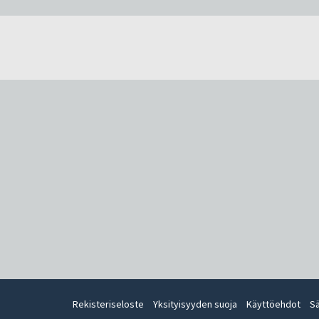
Rekisteriseloste
Yksityisyyden suoja
Käyttöehdot
S