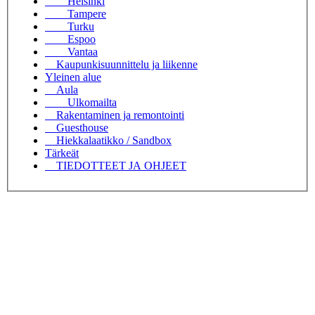
Helsinki
Tampere
Turku
Espoo
Vantaa
Kaupunkisuunnittelu ja liikenne
Yleinen alue
Aula
Ulkomailta
Rakentaminen ja remontointi
Guesthouse
Hiekkalaatikko / Sandbox
Tärkeät
TIEDOTTEET JA OHJEET