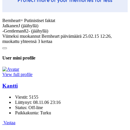
Bernheart= Putinistiset faktat
JalkanenJ (jäähyllä)
-Gentleman82- (jäähyllä)
Viimeksi muokannut Bernheart päivämäärä 25.02.15 12:26,
muokattu yhteensä 3 kertaa
User mini profile
View full profile
Kantti
Viestit: 5155
Liittynyt: 08.11.06 23:16
Status: Off-line
Paikkakunta: Turku
Vastaa