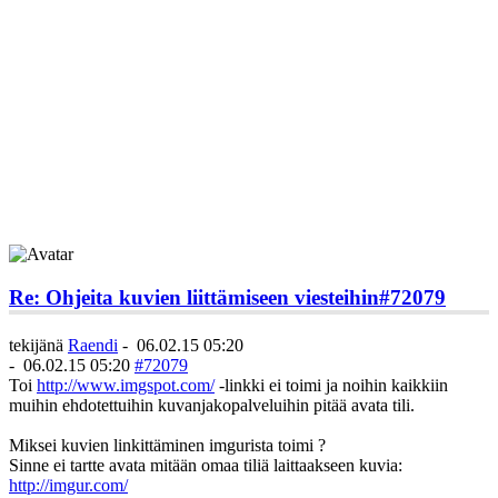
Re: Ohjeita kuvien liittämiseen viesteihin
#72079
tekijänä
Raendi
-
06.02.15 05:20
-
06.02.15 05:20
#72079
Toi
http://www.imgspot.com/
-linkki ei toimi ja noihin kaikkiin
muihin ehdotettuihin kuvanjakopalveluihin pitää avata tili.
Miksei kuvien linkittäminen imgurista toimi ?
Sinne ei tartte avata mitään omaa tiliä laittaakseen kuvia:
http://imgur.com/