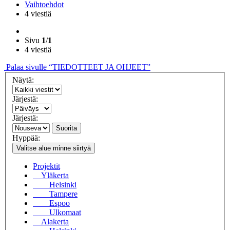
Vaihtoehdot
4 viestiä
Sivu
1
/
1
4 viestiä
Palaa sivulle “TIEDOTTEET JA OHJEET”
Näytä:
Järjestä:
Järjestä:
Suorita
Hyppää:
Valitse alue minne siirtyä
Projektit
Yläkerta
Helsinki
Tampere
Espoo
Ulkomaat
Alakerta