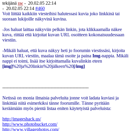
tekijänä
sw
-
20.02.05 22:14
-
20.02.05 22:14
#460
Voit liittää kaikkiin viesteihisi halutessasi kuvia joko linkkinä tai
suoraan lukijoille näkyvinä kuvina.
-Jos haluat laittaa näkyviin pelkän linkin, jota klikkaamalla näkee
kuva, riittää että kirjoitat kuvan URL osoitteen kokonaisuudessaan
viestiin.
-Mikäli haluat, että kuva näkyy heti jo foorumin viestissäsi, kirjoita
kuvan URL viestiin, maalaa tämä osoite ja paina
Img
-nappia. Mikäli
nappi ei toimi, lisää itse kirjoittamalla kuvalinkin eteen
[img]
%20ja%20linkin%20jälkeen%20
[/img]
-----------------------------------------------------------
Netissä on monia ilmaisia palveluita jonne voit ladata kuviasi ja
linkittää niitä esimerkiksi tänne foorumille. Tänne pyritään
keräämään myös pientä listaa eniten käytetyistä palveluista:
http://imageshack.us/
http://www.photobucket.com/
http://www.villagephotos.com/