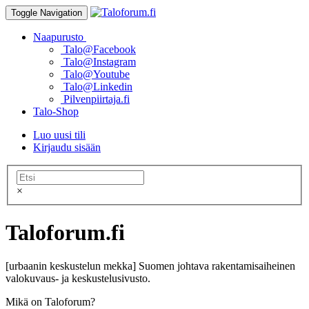
Toggle Navigation
Naapurusto
Talo@Facebook
Talo@Instagram
Talo@Youtube
Talo@Linkedin
Pilvenpiirtaja.fi
Talo-Shop
Luo uusi tili
Kirjaudu sisään
×
Taloforum.fi
[urbaanin keskustelun mekka] Suomen johtava rakentamisaiheinen
valokuvaus- ja keskustelusivusto.
Mikä on Taloforum?