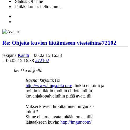
Status: Off-line
Paikkakunta: Peltolammi
Re: Ohjeita kuvien liittämiseen viesteihin
#72102
tekijänä
Kantti
-
06.02.15 16:38
-
06.02.15 16:38
#72102
henkka kirjoitti:
Raendi kirjoitti:
Toi
http://www.imgspot.com/
-linkki ei toimi ja
noihin kaikkiin muihin ehdotettuihin
kuvanjakopalveluihin pitää avata tili.
Miksei kuvien linkittäminen imgurista
toimi ?
Sinne ei tartte avata mitään omaa tiliä
laittaakseen kuvia:
http://imgur.com/