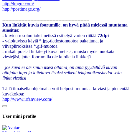
http://imgur.com/
http://postimage.org/
-----------------------------------------------------------
Kun linkität kuvia foorumille, on hyvä pitää mielessä muutama
suositus:
- kuvien resoluutioksi netissä esittelyä varten riittää
72dpi
- valokuvissa käytä *.jpg-tiedostomuotoa pakattuna, ja
viivapiirroksissa *.gif-muotoa
- mikäli poistat linkitetyt kuvat netistä, muista myös muokata
viestejäsi, jottei foorumilla ole kuolleita linkkejä
- jos kuva ei ole sinun itsesi ottama, on aina pyydettävä kuvan
ottajalta lupa ja laitettava lisäksi selkeät tekijänoikeustiedot sekä
linkit viestiisi
Tällä ilmaisella ohjelmalla voit helposti muuntaa kuviasi ja pienentää
kuvakokoa:
http://www.irfanview.com/
User mini profile