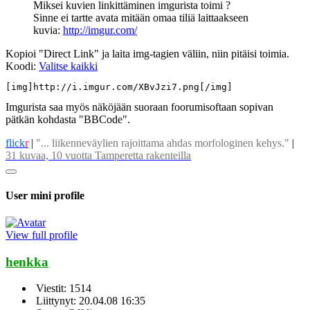
Miksei kuvien linkittäminen imgurista toimi ?
Sinne ei tartte avata mitään omaa tiliä laittaakseen
kuvia:
http://imgur.com/
Kopioi "Direct Link" ja laita img-tagien väliin, niin pitäisi toimia.
Koodi:
Valitse kaikki
[img]http://i.imgur.com/XBvJzi7.png[/img]
Imgurista saa myös näköjään suoraan foorumisoftaan sopivan
pätkän kohdasta "BBCode".
flick
r
|
"... liikenneväylien rajoittama ahdas morfologinen kehys."
|
31 kuvaa, 10 vuotta Tamperetta rakenteilla
User mini profile
View full profile
henkka
Viestit: 1514
Liittynyt: 20.04.08 16:35