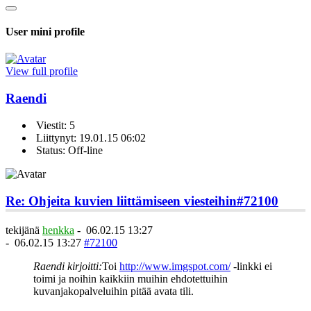
User mini profile
View full profile
Raendi
Viestit: 5
Liittynyt: 19.01.15 06:02
Status: Off-line
Re: Ohjeita kuvien liittämiseen viesteihin
#72100
tekijänä
henkka
-
06.02.15 13:27
-
06.02.15 13:27
#72100
Raendi kirjoitti:
Toi
http://www.imgspot.com/
-linkki ei
toimi ja noihin kaikkiin muihin ehdotettuihin
kuvanjakopalveluihin pitää avata tili.