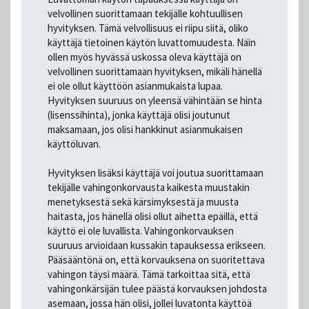
velvollinen suorittamaan tekijälle kohtuullisen
hyvityksen. Tämä velvollisuus ei riipu siitä, oliko
käyttäjä tietoinen käytön luvattomuudesta. Näin
ollen myös hyvässä uskossa oleva käyttäjä on
velvollinen suorittamaan hyvityksen, mikäli hänellä
ei ole ollut käyttöön asianmukaista lupaa.
Hyvityksen suuruus on yleensä vähintään se hinta
(lisenssihinta), jonka käyttäjä olisi joutunut
maksamaan, jos olisi hankkinut asianmukaisen
käyttöluvan.
Hyvityksen lisäksi käyttäjä voi joutua suorittamaan
tekijälle vahingonkorvausta kaikesta muustakin
menetyksestä sekä kärsimyksestä ja muusta
haitasta, jos hänellä olisi ollut aihetta epäillä, että
käyttö ei ole luvallista. Vahingonkorvauksen
suuruus arvioidaan kussakin tapauksessa erikseen.
Pääsääntönä on, että korvauksena on suoritettava
vahingon täysi määrä. Tämä tarkoittaa sitä, että
vahingonkärsijän tulee päästä korvauksen johdosta
asemaan, jossa hän olisi, jollei luvatonta käyttöä