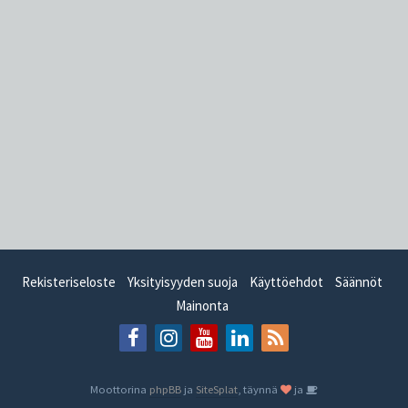
Rekisteriseloste
Yksityisyyden suoja
Käyttöehdot
Säännöt
Mainonta
Moottorina
phpBB
ja
SiteSplat
, täynnä
ja