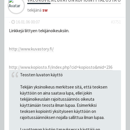
tekijänä
sw
-
16.01.06 00:07
#3751
Linkkejä liittyen tekijänoikeuksiin.
http://www.kuvastory.fi/
http://www.kopiosto.fi/index.php?cid=kopiosto&mid=236
Teosten luvaton käyttö
Tekijän yksinoikeus merkitsee sitä, että teoksen
käyttöön on aina saatava lupa, ellei jokin
tekijänoikeuslain rajoitussäännös oikeuta
käyttämään teosta ilman lupaa. Esimerkiksi
teoksen kopiointi yksityiseen käyttöön on
rajoitussäännöksen nojalla sallittua ilman lupaa.
Luvattoman käytön tapauksessa käyttäjä on