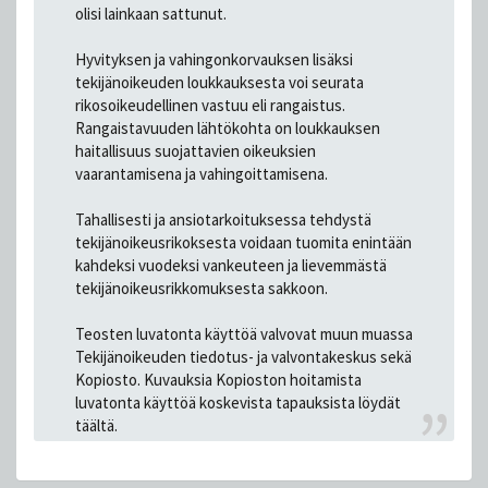
olisi lainkaan sattunut.
Hyvityksen ja vahingonkorvauksen lisäksi
tekijänoikeuden loukkauksesta voi seurata
rikosoikeudellinen vastuu eli rangaistus.
Rangaistavuuden lähtökohta on loukkauksen
haitallisuus suojattavien oikeuksien
vaarantamisena ja vahingoittamisena.
Tahallisesti ja ansiotarkoituksessa tehdystä
tekijänoikeusrikoksesta voidaan tuomita enintään
kahdeksi vuodeksi vankeuteen ja lievemmästä
tekijänoikeusrikkomuksesta sakkoon.
Teosten luvatonta käyttöä valvovat muun muassa
Tekijänoikeuden tiedotus- ja valvontakeskus sekä
Kopiosto. Kuvauksia Kopioston hoitamista
luvatonta käyttöä koskevista tapauksista löydät
täältä.