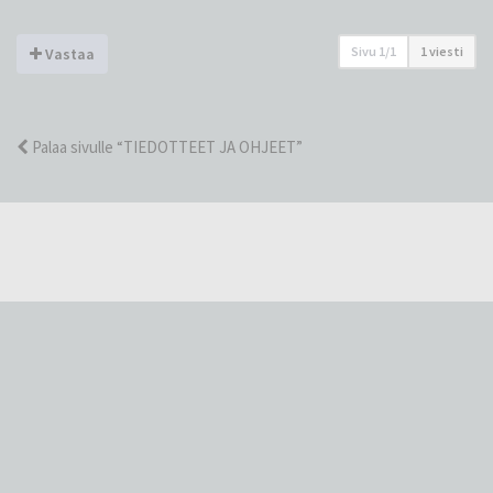
Sivu
1
/
1
1 viesti
Vastaa
Palaa sivulle “TIEDOTTEET JA OHJEET”