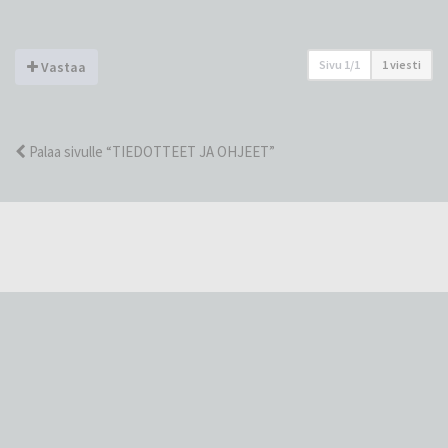
Sivu
1
/
1
1 viesti
Vastaa
Palaa sivulle “TIEDOTTEET JA OHJEET”