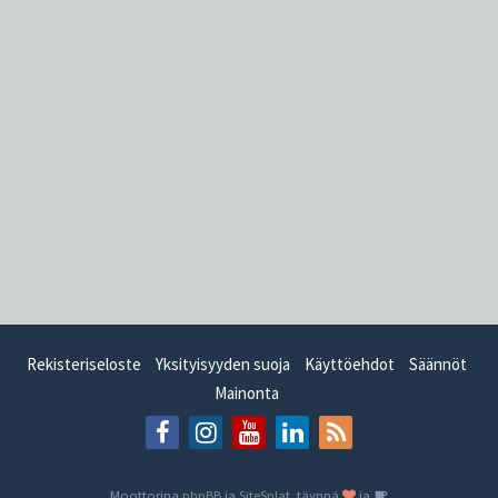
Rekisteriseloste
Yksityisyyden suoja
Käyttöehdot
Säännöt
Mainonta
Moottorina
phpBB
ja
SiteSplat
, täynnä
ja