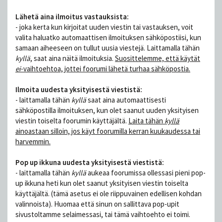
Lähetä aina ilmoitus vastauksista:
- joka kerta kun kirjoitat uuden viestin tai vastauksen, voit
valita haluatko automaattisen ilmoituksen sähköpostiisi, kun
samaan aiheeseen on tullut uusia viestejä. Laittamalla tähän
kyllä
, saat aina näitä ilmoituksia.
Suosittelemme, että käytät
ei
-vaihtoehtoa, jottei foorumi lähetä turhaa sähköpostia.
Ilmoita uudesta yksityisestä viestistä:
- laittamalla tähän
kyllä
saat aina automaattisesti
sähköpostilla ilmoituksen, kun olet saanut uuden yksityisen
viestin toiselta foorumin käyttäjältä.
Laita tähän
kyllä
ainoastaan silloin, jos käyt foorumilla kerran kuukaudessa tai
harvemmin.
Pop up ikkuna uudesta yksityisestä viestistä:
- laittamalla tähän
kyllä
aukeaa foorumissa ollessasi pieni pop-
up ikkuna heti kun olet saanut yksityisen viestin toiselta
käyttäjältä. (tämä asetus ei ole riippuvainen edellisen kohdan
valinnoista). Huomaa että sinun on sallittava pop-upit
sivustoltamme selaimessasi, tai tämä vaihtoehto ei toimi.