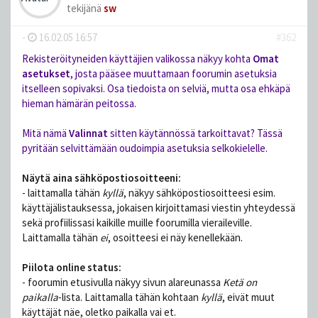
tekijänä
sw
-
16.02.05 16:57
#362
Rekisteröityneiden käyttäjien valikossa näkyy kohta
Omat
asetukset
, josta pääsee muuttamaan foorumin asetuksia
itselleen sopivaksi. Osa tiedoista on selviä, mutta osa ehkäpä
hieman hämärän peitossa.
Mitä nämä
Valinnat
sitten käytännössä tarkoittavat? Tässä
pyritään selvittämään oudoimpia asetuksia selkokielelle.
Näytä aina sähköpostiosoitteeni:
- laittamalla tähän
kyllä
, näkyy sähköpostiosoitteesi esim.
käyttäjälistauksessa, jokaisen kirjoittamasi viestin yhteydessä
sekä profiilissasi kaikille muille foorumilla vieraileville.
Laittamalla tähän
ei
, osoitteesi ei näy kenellekään.
Piilota online status:
- foorumin etusivulla näkyy sivun alareunassa
Ketä on
paikalla
-lista. Laittamalla tähän kohtaan
kyllä
, eivät muut
käyttäjät näe, oletko paikalla vai et.