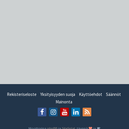
Rekisteriseloste
Yksityisyyden suoja
Käyttöehdot
Säännöt
Mainonta
Moottorina
phpBB
ja
SiteSplat
, täynnä
ja