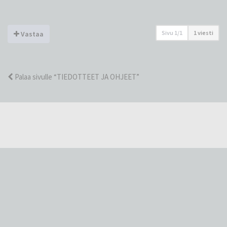
Sivu
1
/
1
1 viesti
Vastaa
Palaa sivulle “TIEDOTTEET JA OHJEET”