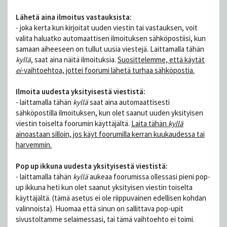
Lähetä aina ilmoitus vastauksista:
- joka kerta kun kirjoitat uuden viestin tai vastauksen, voit
valita haluatko automaattisen ilmoituksen sähköpostiisi, kun
samaan aiheeseen on tullut uusia viestejä. Laittamalla tähän
kyllä
, saat aina näitä ilmoituksia.
Suosittelemme, että käytät
ei
-vaihtoehtoa, jottei foorumi lähetä turhaa sähköpostia.
Ilmoita uudesta yksityisestä viestistä:
- laittamalla tähän
kyllä
saat aina automaattisesti
sähköpostilla ilmoituksen, kun olet saanut uuden yksityisen
viestin toiselta foorumin käyttäjältä.
Laita tähän
kyllä
ainoastaan silloin, jos käyt foorumilla kerran kuukaudessa tai
harvemmin.
Pop up ikkuna uudesta yksityisestä viestistä:
- laittamalla tähän
kyllä
aukeaa foorumissa ollessasi pieni pop-
up ikkuna heti kun olet saanut yksityisen viestin toiselta
käyttäjältä. (tämä asetus ei ole riippuvainen edellisen kohdan
valinnoista). Huomaa että sinun on sallittava pop-upit
sivustoltamme selaimessasi, tai tämä vaihtoehto ei toimi.