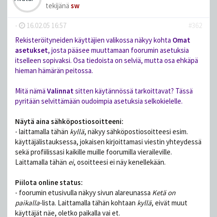
tekijänä
sw
-
16.02.05 16:57
#362
Rekisteröityneiden käyttäjien valikossa näkyy kohta
Omat
asetukset
, josta pääsee muuttamaan foorumin asetuksia
itselleen sopivaksi. Osa tiedoista on selviä, mutta osa ehkäpä
hieman hämärän peitossa.
Mitä nämä
Valinnat
sitten käytännössä tarkoittavat? Tässä
pyritään selvittämään oudoimpia asetuksia selkokielelle.
Näytä aina sähköpostiosoitteeni:
- laittamalla tähän
kyllä
, näkyy sähköpostiosoitteesi esim.
käyttäjälistauksessa, jokaisen kirjoittamasi viestin yhteydessä
sekä profiilissasi kaikille muille foorumilla vieraileville.
Laittamalla tähän
ei
, osoitteesi ei näy kenellekään.
Piilota online status:
- foorumin etusivulla näkyy sivun alareunassa
Ketä on
paikalla
-lista. Laittamalla tähän kohtaan
kyllä
, eivät muut
käyttäjät näe, oletko paikalla vai et.