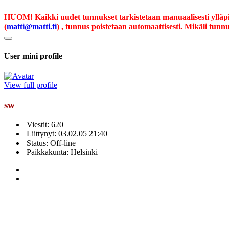
HUOM! Kaikki uudet tunnukset tarkistetaan manuaalisesti ylläpid
(
matti@matti.fi
) , tunnus poistetaan automaattisesti. Mikäli tunnu
User mini profile
View full profile
sw
Viestit: 620
Liittynyt: 03.02.05 21:40
Status: Off-line
Paikkakunta: Helsinki