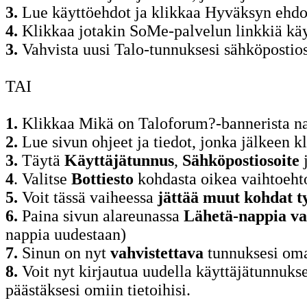
3.
Lue käyttöehdot ja klikkaa Hyväksyn ehdo
4.
Klikkaa jotakin SoMe-palvelun linkkiä käy
3.
Vahvista uusi Talo-tunnuksesi sähköpostioso
TAI
1.
Klikkaa Mikä on Taloforum?-bannerista n
2.
Lue sivun ohjeet ja tiedot, jonka jälkeen k
3.
Täytä
Käyttäjätunnus
,
Sähköpostiosoite
4
. Valitse
Bottiesto
kohdasta oikea vaihtoeht
5.
Voit tässä vaiheessa
jättää muut kohdat t
6.
Paina sivun alareunassa
Lähetä-nappia va
nappia uudestaan)
7.
Sinun on nyt
vahvistettava
tunnuksesi oma
8.
Voit nyt kirjautua uudella käyttäjätunnuksel
päästäksesi omiin tietoihisi.