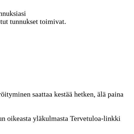
nnuksiasi
tut tunnukset toimivat.
röityminen saattaa kestää hetken, älä paina
ivun oikeasta yläkulmasta Tervetuloa-linkki