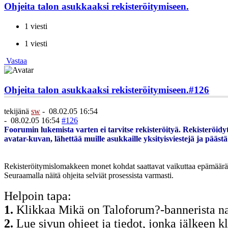
Ohjeita talon asukkaaksi rekisteröitymiseen.
1 viesti
1 viesti
Vastaa
Ohjeita talon asukkaaksi rekisteröitymiseen.
#126
tekijänä
sw
-
08.02.05 16:54
-
08.02.05 16:54
#126
Foorumin lukemista varten ei tarvitse rekisteröityä. Rekisteröidyt
avatar-kuvan, lähettää muille asukkaille yksityisviestejä ja päästä
Rekisteröitymislomakkeen monet kohdat saattavat vaikuttaa epämääräis
Seuraamalla näitä ohjeita selviät prosessista varmasti.
Helpoin tapa:
1.
Klikkaa Mikä on Taloforum?-bannerista n
2.
Lue sivun ohjeet ja tiedot, jonka jälkeen k