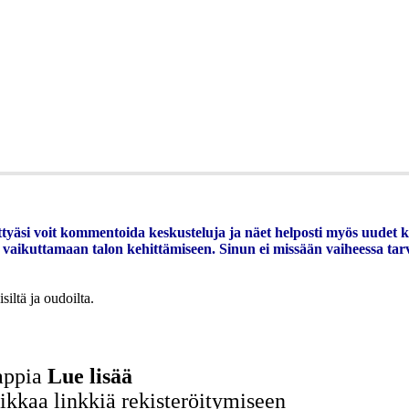
tyäsi voit kommentoida keskusteluja ja näet helposti myös uudet kir
 vaikuttamaan talon kehittämiseen. Sinun ei missään vaiheessa tarvits
iltä ja oudoilta.
appia
Lue lisää
likkaa linkkiä rekisteröitymiseen