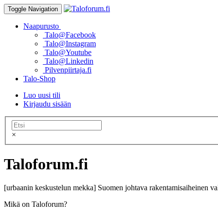
Toggle Navigation
Naapurusto
Talo@Facebook
Talo@Instagram
Talo@Youtube
Talo@Linkedin
Pilvenpiirtaja.fi
Talo-Shop
Luo uusi tili
Kirjaudu sisään
×
Taloforum.fi
[urbaanin keskustelun mekka] Suomen johtava rakentamisaiheinen val
Mikä on Taloforum?