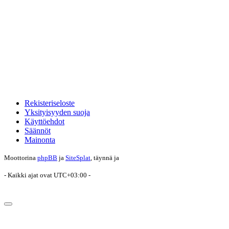
Rekisteriseloste
Yksityisyyden suoja
Käyttöehdot
Säännöt
Mainonta
Moottorina
phpBB
ja
SiteSplat
, täynnä
ja
- Kaikki ajat ovat
UTC+03:00
-