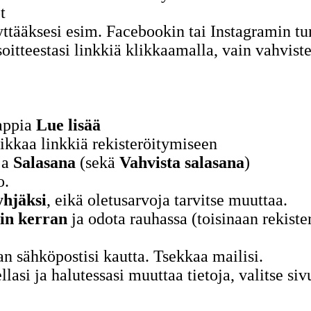
t
ttääksesi esim. Facebookin tai Instagramin tu
itteestasi linkkiä klikkaamalla, vain vahviste
appia
Lue lisää
likkaa linkkiä rekisteröitymiseen
ja
Salasana
(sekä
Vahvista salasana
)
o.
yhjäksi
, eikä oletusarvoja tarvitse muuttaa.
in kerran
ja odota rauhassa (toisinaan rekiste
n sähköpostisi kautta. Tsekkaa mailisi.
lasi ja halutessasi muuttaa tietoja, valitse s