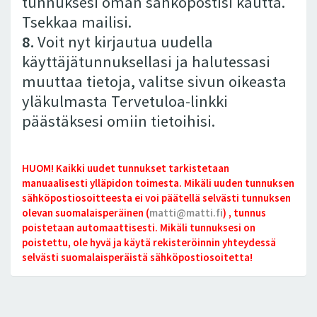
tunnuksesi oman sähköpostisi kautta.
Tsekkaa mailisi.
8.
Voit nyt kirjautua uudella
käyttäjätunnuksellasi ja halutessasi
muuttaa tietoja, valitse sivun oikeasta
yläkulmasta Tervetuloa-linkki
päästäksesi omiin tietoihisi.
HUOM! Kaikki uudet tunnukset tarkistetaan
manuaalisesti ylläpidon toimesta. Mikäli uuden tunnuksen
sähköpostiosoitteesta ei voi päätellä selvästi tunnuksen
olevan suomalaisperäinen (
matti@matti.fi
) , tunnus
poistetaan automaattisesti. Mikäli tunnuksesi on
poistettu, ole hyvä ja käytä rekisteröinnin yhteydessä
selvästi suomalaisperäistä sähköpostiosoitetta!