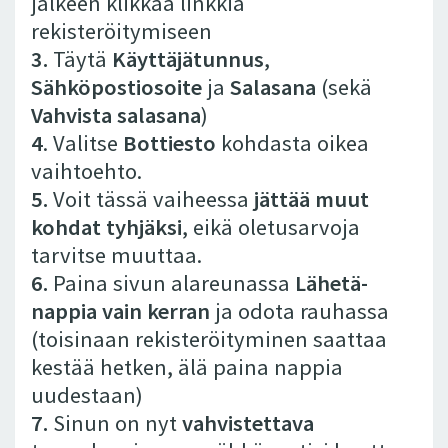
jälkeen klikkaa linkkiä
rekisteröitymiseen
3.
Täytä
Käyttäjätunnus
,
Sähköpostiosoite
ja
Salasana
(sekä
Vahvista salasana
)
4
. Valitse
Bottiesto
kohdasta oikea
vaihtoehto.
5.
Voit tässä vaiheessa
jättää muut
kohdat tyhjäksi
, eikä oletusarvoja
tarvitse muuttaa.
6.
Paina sivun alareunassa
Lähetä-
nappia vain kerran
ja odota rauhassa
(toisinaan rekisteröityminen saattaa
kestää hetken, älä paina nappia
uudestaan)
7.
Sinun on nyt
vahvistettava