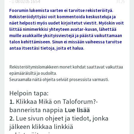
-
08.02.05 16:54
#126
Foorumin lukemista varten ei tarvitse rekisteröityä.
Rekisteröidyttyäsi voit kommentoida keskusteluja ja
näet helposti myös uudet kirjoitetut viestit. Myöskin voit
liittää nimimerkkisi yhteyteen avatar-kuvan, lähettää
muille asukkaille yksityisviestejä ja päästä vaikuttamaan
talon kehittämiseen. Sinun ei missään vaiheessa tarvitse
antaa itsestäsi tietoja, joita et halua.
Rekisteröitymislomakkeen monet kohdat saattavat vaikuttaa
epämääräisiltä ja oudoilta.
Seuraamalla näitä ohjeita selviät prosessista varmasti.
Helpoin tapa:
1.
Klikkaa Mikä on Taloforum?-
bannerista nappia
Lue lisää
2.
Lue sivun ohjeet ja tiedot, jonka
jälkeen klikkaa linkkiä