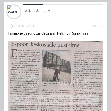
tekijänä
Janne_H
-
21.03.07 22:53
#11117
Tämmöne pääkirjotus oli tänään Helsingin Sanomissa