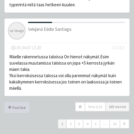
typerintä mitä taas hetkeen kuulee.
tekijänä
Eddie Santiago
-
05.04.07 13:20
#11419
Mäelle rakennetussa taloissa On hienot näkymät.Esim
suvelassa muutamissa taloissa on jopa +5 kerrosta jyrkän
mäen takia.
Yksi kerroksisessa talossa voi olla paremmat näkymät kuin
kaksikymmen kerroksisessa jos toinen on laaksossa ja toinen
mäellä.
Sivu
1
/
11
165 viestiä
Vastaa
1
2
3
4
5
…
11