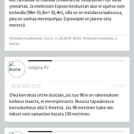
ymmärtää. Ja mielestäni Espoon keskustan alue ei sijaitse noin
korkealla (98m-55,6m= 42,4m), sillä se on matalassa laaksossa,
joka on vanhaa merenpohjaa. Espoonjoki on jäänne siitä
merestä.
Viimeksi muokannut
Janne_H
, 05.04.07 00:22. Yhteensä muokattu 2
kertaa.
tekijänä
RV
-
05.04.07 00:21
#11402
Ehkä kerroksia sitten lisätään, jos tuo 98 m on rakennuksen
korkeus maasta, ei merenpinnasta. Muussa tapauksessa
kerroskorkeus olisi 5.4 metriä. Jos 98-metrinen tulee niin
miksei voisi samantien kasata 100-metrinen.