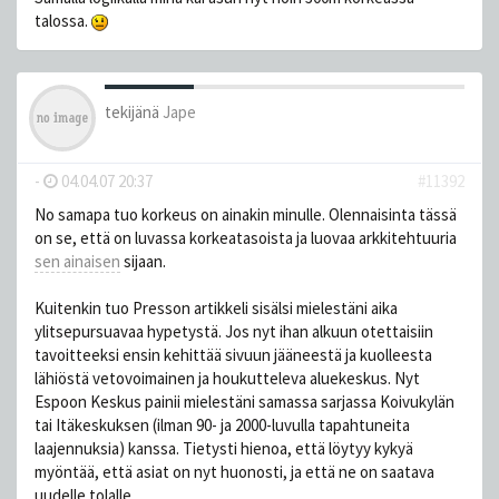
talossa.
tekijänä
Jape
-
04.04.07 20:37
#11392
No samapa tuo korkeus on ainakin minulle. Olennaisinta tässä
on se, että on luvassa korkeatasoista ja luovaa arkkitehtuuria
sen ainaisen
sijaan.
Kuitenkin tuo Presson artikkeli sisälsi mielestäni aika
ylitsepursuavaa hypetystä. Jos nyt ihan alkuun otettaisiin
tavoitteeksi ensin kehittää sivuun jääneestä ja kuolleesta
lähiöstä vetovoimainen ja houkutteleva aluekeskus. Nyt
Espoon Keskus painii mielestäni samassa sarjassa Koivukylän
tai Itäkeskuksen (ilman 90- ja 2000-luvulla tapahtuneita
laajennuksia) kanssa. Tietysti hienoa, että löytyy kykyä
myöntää, että asiat on nyt huonosti, ja että ne on saatava
uudelle tolalle.