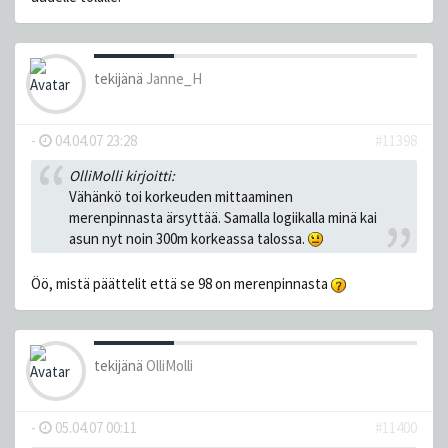
tekijänä
Janne_H
-
04.04.07 23:28
#11398
OlliMolli kirjoitti:
Vähänkö toi korkeuden mittaaminen
merenpinnasta ärsyttää. Samalla logiikalla minä kai
asun nyt noin 300m korkeassa talossa.
Öö, mistä päättelit että se 98 on merenpinnasta
tekijänä
OlliMolli
-
05.04.07 00:11
#11400