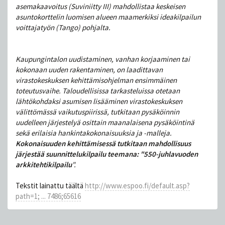
asemakaavoitus (Suviniitty III) mahdollistaa keskeisen
asuntokorttelin luomisen alueen maamerkiksi ideakilpailun
voittajatyön (Tango) pohjalta.
Kaupungintalon uudistaminen, vanhan korjaaminen tai
kokonaan uuden rakentaminen, on laadittavan
virastokeskuksen kehittämisohjelman ensimmäinen
toteutusvaihe. Taloudellisissa tarkasteluissa otetaan
lähtökohdaksi asumisen lisääminen virastokeskuksen
välittömässä vaikutuspiirissä, tutkitaan pysäköinnin
uudelleen järjestelyä osittain maanalaisena pysäköintinä
sekä erilaisia hankintakokonaisuuksia ja -malleja.
Kokonaisuuden kehittämisessä tutkitaan mahdollisuus
järjestää suunnittelukilpailu teemana: "550-juhlavuoden
arkkitehtikilpailu
".
Tekstit lainattu täältä
http://www.espoo.fi/default.asp?
path=1; ... 7486;65616