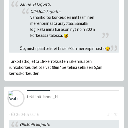
Janne_H kirjoitti:
OlliMolli kirjoitti:
Vähänkö toi korkeuden mittaaminen
merenpinnasta ärsyttää. Samalla
logiikalla minä kai asun nyt noin 300m
korkeassa talossa.
Öö, mistä päättelit että se 98 on merenpinnasta
Tarkoitatko, että 18-kerroksisten rakennusten
runkokorkeudet olisivat 98m? Se tekisi sellaisen 5,5m
kerroskorkeuden.
tekijänä
Janne_H
-
05.04.07 00:16
#11401
OlliMolli kirjoitti: