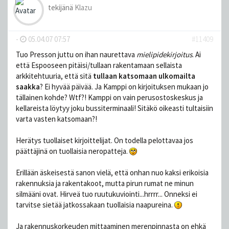
tekijänä
Klazu
-
05.04.07 07:57
#11409
Tuo Presson juttu on ihan naurettava
mielipidekirjoitus
. Ai
että Espooseen pitäisi/tullaan rakentamaan sellaista
arkkitehtuuria, että sitä
tullaan katsomaan ulkomailta
saakka
? Ei hyvää päivää. Ja Kamppi on kirjoituksen mukaan jo
tällainen kohde? Wtf?! Kamppi on vain perusostoskeskus ja
kellareista löytyy joku bussiterminaali! Sitäkö oikeasti tultaisiin
varta vasten katsomaan?!
Herätys tuollaiset kirjoittelijat. On todella pelottavaa jos
päättäjinä on tuollaisia neropatteja.
Erillään äskeisestä sanon vielä, että onhan nuo kaksi erikoisia
rakennuksia ja rakentakoot, mutta pirun rumat ne minun
silmääni ovat. Hirveä tuo ruutukuviointi...hrrrr... Onneksi ei
tarvitse sietää jatkossakaan tuollaisia naapureina.
Ja rakennuskorkeuden mittaaminen merenpinnasta on ehkä