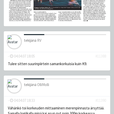
tekijänä
RV
-
04.04.07 18:05
#11388
Tulee sitten suurinpiirtein samankorkuisia kuin K9.
tekijänä
OlliMolli
-
04.04.07 18:33
#11390
Vähänkö toi korkeuden mittaaminen merenpinnasta ärsyttää.
Samalla logiikalla minä kai asun nyt noin 300m korkeassa