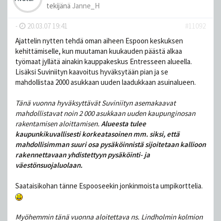
tekijänä
Janne_H
-
20.03.07 19:41
#11092
Ajattelin nytten tehdä oman aiheen Espoon keskuksen
kehittämiselle, kun muutaman kuukauden päästä alkaa
työmaat jyllätä ainakin kauppakeskus Entresseen alueella.
Lisäksi Suviniityn kaavoitus hyväksytään pian ja se
mahdollistaa 2000 asukkaan uuden laadukkaan asuinalueen.
Tänä vuonna hyväksyttävät Suviniityn asemakaavat
mahdollistavat noin 2 000 asukkaan uuden kaupunginosan
rakentamisen aloittamisen.
Alueesta tulee
kaupunkikuvallisesti korkeatasoinen mm. siksi, että
mahdollisimman suuri osa pysäköinnistä sijoitetaan kallioon
rakennettavaan yhdistettyyn pysäköinti- ja
väestönsuojaluolaan.
Saataisikohan tänne Espooseekin jonkinmoista umpikorttelia.
Myöhemmin tänä vuonna aloitettava ns. Lindholmin kolmion