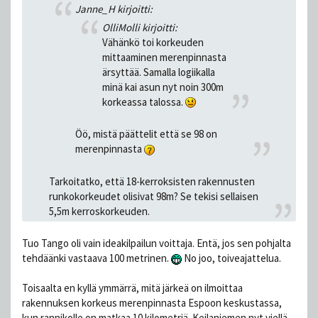
Janne_H kirjoitti:
OlliMolli kirjoitti:
Vähänkö toi korkeuden
mittaaminen merenpinnasta
ärsyttää. Samalla logiikalla
minä kai asun nyt noin 300m
korkeassa talossa.
Öö, mistä päättelit että se 98 on
merenpinnasta
Tarkoitatko, että 18-kerroksisten rakennusten
runkokorkeudet olisivat 98m? Se tekisi sellaisen
5,5m kerroskorkeuden.
Tuo Tango oli vain ideakilpailun voittaja. Entä, jos sen pohjalta
tehdäänki vastaava 100 metrinen.
No joo, toiveajattelua.
Toisaalta en kyllä ymmärrä, mitä järkeä on ilmoittaa
rakennuksen korkeus merenpinnasta Espoon keskustassa,
kun rannikolle on matkaa 10 kilometriä. Keilaniemen nyt viellä