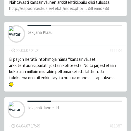
Nähtävästi kansainvälinen arkkitehtikilpailu olisi tulossa.
http://espoonkeskus.evtek.fi/index.php? ... &Itemid=88
tekijänä
Klazu
-
22.03.07 21:21
#11134
Ei paljon herätä intohimoja nämä "kansainväliset
arkkitehtuurikilpailut" jostain kohteesta. Noita järjestetään
koko ajan milloin mistäkin peltomarketista lähtien. Ja
tuloksena on kuitenkin täyttä huttua monessa tapauksessa.
tekijänä
Janne_H
-
04.04.07 17:49
#11387