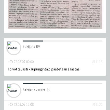
tekijänä
RV
-
22.03.07 00:00
#11118
Toivottavasti kaupungintalo päätetään säästää.
tekijänä
Janne_H
-
22.03.07 15:08
#11122