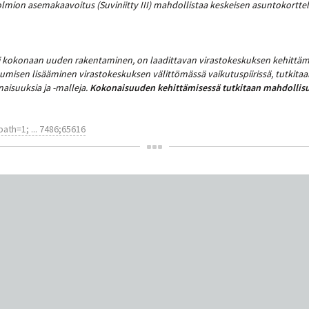
ion asemakaavoitus (Suviniitty III) mahdollistaa keskeisen asuntokorttel
 kokonaan uuden rakentaminen, on laadittavan virastokeskuksen kehittä
umisen lisääminen virastokeskuksen välittömässä vaikutuspiirissä, tutkitaa
aisuuksia ja -malleja.
Kokonaisuuden kehittämisessä tutkitaan mahdollisuu
ath=1; ... 7486;65616