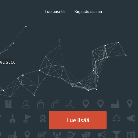
×
Luo uusi tili
Kirjaudu sisään
vusto.
Lue lisää