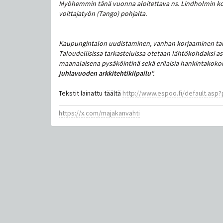
Myöhemmin tänä vuonna aloitettava ns. Lindholmin kolm
voittajatyön (Tango) pohjalta.
Kaupungintalon uudistaminen, vanhan korjaaminen tai
Taloudellisissa tarkasteluissa otetaan lähtökohdaksi as
maanalaisena pysäköintinä sekä erilaisia hankintakokon
juhlavuoden arkkitehtikilpailu
".
Tekstit lainattu täältä
http://www.espoo.fi/default.asp?p
https://x.com/majakanvahti