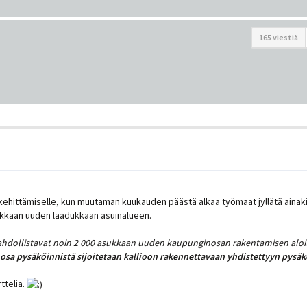
165 viestiä
ehittämiselle, kun muutaman kuukauden päästä alkaa työmaat jyllätä ainaki
ukkaan uuden laadukkaan asuinalueen.
hdollistavat noin 2 000 asukkaan uuden kaupunginosan rakentamisen aloi
sa pysäköinnistä sijoitetaan kallioon rakennettavaan yhdistettyyn pysäkö
ttelia.