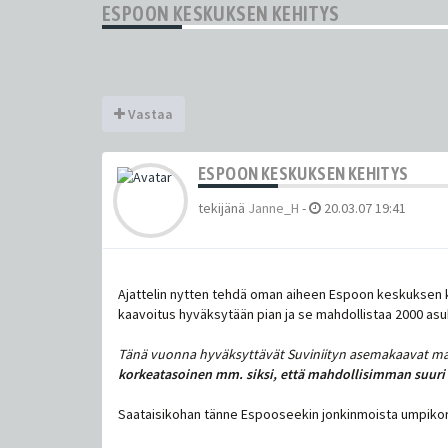
ESPOON KESKUKSEN KEHITYS
Vastaa
ESPOON KESKUKSEN KEHITYS
tekijänä
Janne_H
-
20.03.07 19:41
Ajattelin nytten tehdä oman aiheen Espoon keskuksen k
kaavoitus hyväksytään pian ja se mahdollistaa 2000 as
Tänä vuonna hyväksyttävät Suviniityn asemakaavat ma
korkeatasoinen mm. siksi, että mahdollisimman suuri o
Saataisikohan tänne Espooseekin jonkinmoista umpikor