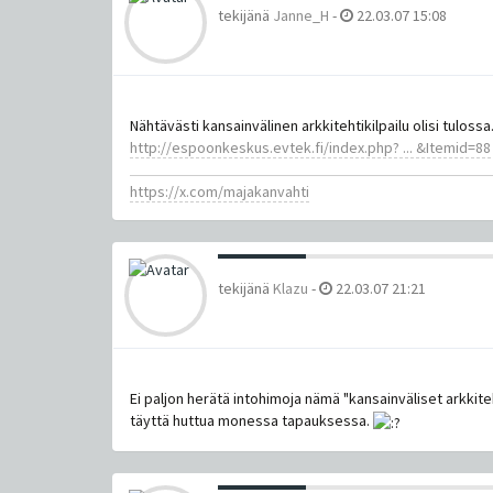
tekijänä
Janne_H
-
22.03.07 15:08
Nähtävästi kansainvälinen arkkitehtikilpailu olisi tulossa
http://espoonkeskus.evtek.fi/index.php? ... &Itemid=88
https://x.com/majakanvahti
tekijänä
Klazu
-
22.03.07 21:21
Ei paljon herätä intohimoja nämä "kansainväliset arkkiteh
täyttä huttua monessa tapauksessa.