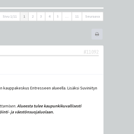
Sivu
1
/
11
1
2
3
4
5
…
11
Seuraava
#11092
n kauppakeskus Entresseen alueella. Lisäksi Suviniityn
ttamisen.
Alueesta tulee kaupunkikuvallisesti
inti- ja väestönsuojaluolaan.