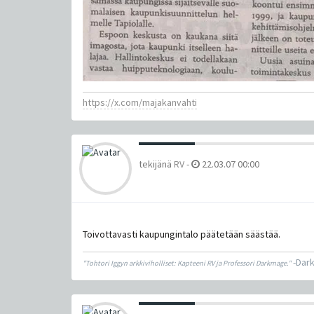
https://x.com/majakanvahti
tekijänä
RV
-
22.03.07 00:00
Toivottavasti kaupungintalo päätetään säästää.
-Dar
"Tohtori Iggyn arkkiviholliset: Kapteeni RV ja Professori Darkmage."