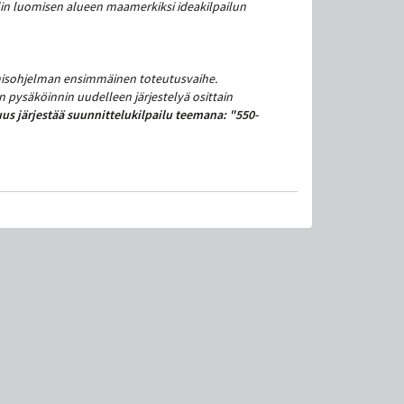
in luomisen alueen maamerkiksi ideakilpailun
misohjelman ensimmäinen toteutusvaihe.
n pysäköinnin uudelleen järjestelyä osittain
s järjestää suunnittelukilpailu teemana: "550-