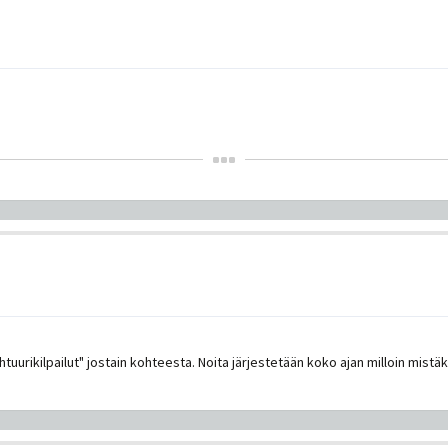
.
tuurikilpailut" jostain kohteesta. Noita järjestetään koko ajan milloin mistä