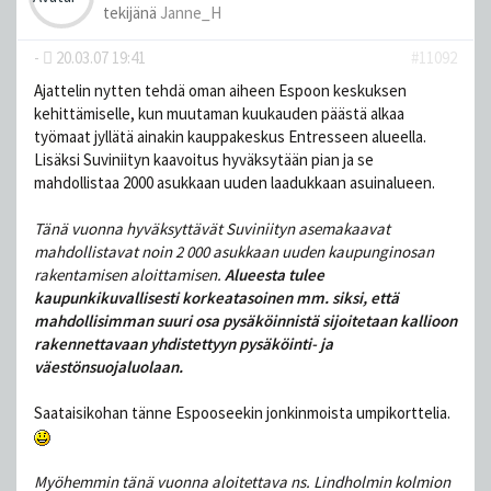
tekijänä
Janne_H
-
20.03.07 19:41
#11092
Ajattelin nytten tehdä oman aiheen Espoon keskuksen
kehittämiselle, kun muutaman kuukauden päästä alkaa
työmaat jyllätä ainakin kauppakeskus Entresseen alueella.
Lisäksi Suviniityn kaavoitus hyväksytään pian ja se
mahdollistaa 2000 asukkaan uuden laadukkaan asuinalueen.
Tänä vuonna hyväksyttävät Suviniityn asemakaavat
mahdollistavat noin 2 000 asukkaan uuden kaupunginosan
rakentamisen aloittamisen.
Alueesta tulee
kaupunkikuvallisesti korkeatasoinen mm. siksi, että
mahdollisimman suuri osa pysäköinnistä sijoitetaan kallioon
rakennettavaan yhdistettyyn pysäköinti- ja
väestönsuojaluolaan.
Saataisikohan tänne Espooseekin jonkinmoista umpikorttelia.
Myöhemmin tänä vuonna aloitettava ns. Lindholmin kolmion