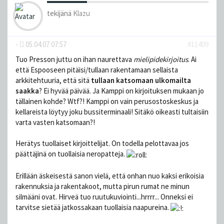
tekijänä
Klazu
-
05.04.07 07:57
#11409
Tuo Presson juttu on ihan naurettava
mielipidekirjoitus
. Ai
että Espooseen pitäisi/tullaan rakentamaan sellaista
arkkitehtuuria, että sitä
tullaan katsomaan ulkomailta
saakka
? Ei hyvää päivää. Ja Kamppi on kirjoituksen mukaan jo
tällainen kohde? Wtf?! Kamppi on vain perusostoskeskus ja
kellareista löytyy joku bussiterminaali! Sitäkö oikeasti tultaisiin
varta vasten katsomaan?!
Herätys tuollaiset kirjoittelijat. On todella pelottavaa jos
päättäjinä on tuollaisia neropatteja.
Erillään äskeisestä sanon vielä, että onhan nuo kaksi erikoisia
rakennuksia ja rakentakoot, mutta pirun rumat ne minun
silmääni ovat. Hirveä tuo ruutukuviointi...hrrrr... Onneksi ei
tarvitse sietää jatkossakaan tuollaisia naapureina.