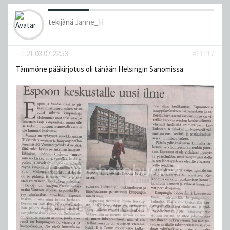
tekijänä
Janne_H
-
21.03.07 22:53
#11117
Tämmöne pääkirjotus oli tänään Helsingin Sanomissa