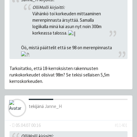
OlliMolli kirjoitti:
Vähänkö toi korkeuden mittaaminen
merenpinnasta ärsyttää. Samalla
logiikalla minä kai asun nyt noin 300m
korkeassa talossa.
Öö, mistä päättelit että se 98 on merenpinnasta
Tarkoitatko, että 18-kerroksisten rakennusten
runkokorkeudet olisivat 98m? Se tekisi sellaisen 5,5m
kerroskorkeuden.
tekijänä
Janne_H
-
05.04.07 00:16
#11401
OlliMolli kirjoitti: