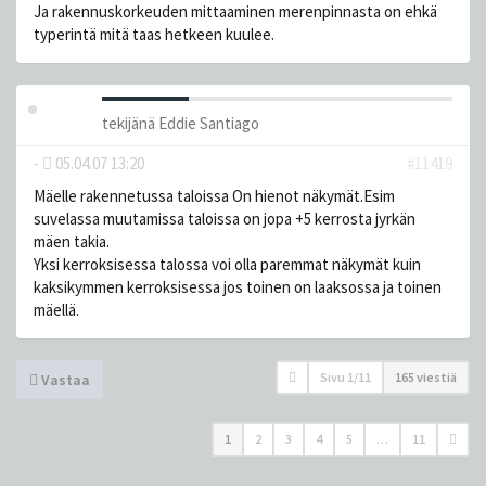
Ja rakennuskorkeuden mittaaminen merenpinnasta on ehkä
typerintä mitä taas hetkeen kuulee.
tekijänä
Eddie Santiago
-
05.04.07 13:20
#11419
Mäelle rakennetussa taloissa On hienot näkymät.Esim
suvelassa muutamissa taloissa on jopa +5 kerrosta jyrkän
mäen takia.
Yksi kerroksisessa talossa voi olla paremmat näkymät kuin
kaksikymmen kerroksisessa jos toinen on laaksossa ja toinen
mäellä.
Sivu
1
/
11
165 viestiä
Vastaa
1
2
3
4
5
…
11