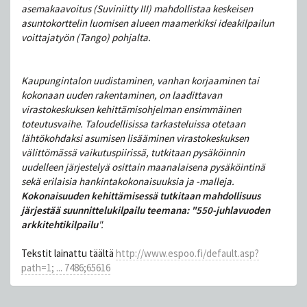
asemakaavoitus (Suviniitty III) mahdollistaa keskeisen
asuntokorttelin luomisen alueen maamerkiksi ideakilpailun
voittajatyön (Tango) pohjalta.
Kaupungintalon uudistaminen, vanhan korjaaminen tai
kokonaan uuden rakentaminen, on laadittavan
virastokeskuksen kehittämisohjelman ensimmäinen
toteutusvaihe. Taloudellisissa tarkasteluissa otetaan
lähtökohdaksi asumisen lisääminen virastokeskuksen
välittömässä vaikutuspiirissä, tutkitaan pysäköinnin
uudelleen järjestelyä osittain maanalaisena pysäköintinä
sekä erilaisia hankintakokonaisuuksia ja -malleja.
Kokonaisuuden kehittämisessä tutkitaan mahdollisuus
järjestää suunnittelukilpailu teemana: "550-juhlavuoden
arkkitehtikilpailu
".
Tekstit lainattu täältä
http://www.espoo.fi/default.asp?
path=1; ... 7486;65616