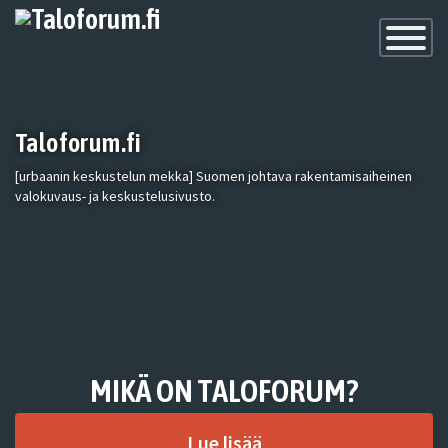
Toggle
Navigatio
Taloforum.fi
[urbaanin keskustelun mekka] Suomen johtava rakentamisaiheinen
valokuvaus- ja keskustelusivusto.
MIKÄ ON TALOFORUM?
Lue lisää