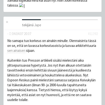
Samalla logiikalla minä kai asun nyt noin 300m korkeassa
talossa.
tekijänä
Jape
-
04.04.07 20:37
#11392
No samapa tuo korkeus on ainakin minulle. Olennaisinta tässä
on se, että on luvassa korkeatasoista ja luovaa arkkitehtuuria
sen ainaisen
sijaan.
Kuitenkin tuo Presson artikkeli sisälsi mielestäni aika
ylitsepursuavaa hypetystä. Jos nyt ihan alkuun otettaisiin
tavoitteeksi ensin kehittää sivuun jääneestä ja kuolleesta
lähiöstä vetovoimainen ja houkutteleva aluekeskus. Nyt
Espoon Keskus painii mielestäni samassa sarjassa Koivukylän
tai Itäkeskuksen (ilman 90- ja 2000-luvulla tapahtuneita
laajennuksia) kanssa. Tietysti hienoa, että löytyy kykyä
myöntää, että asiat on nyt huonosti, ja että ne on saatava
uudelle tolalle.