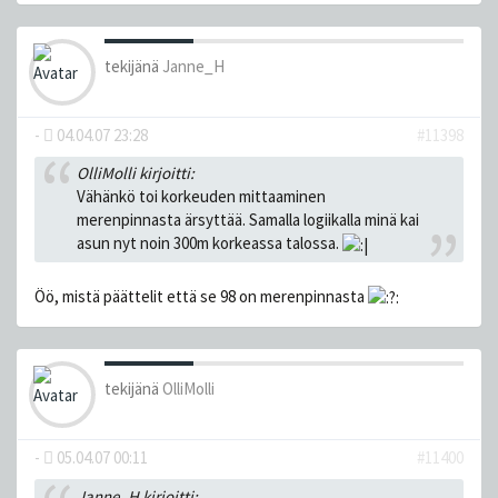
tekijänä
Janne_H
-
04.04.07 23:28
#11398
OlliMolli kirjoitti:
Vähänkö toi korkeuden mittaaminen
merenpinnasta ärsyttää. Samalla logiikalla minä kai
asun nyt noin 300m korkeassa talossa.
Öö, mistä päättelit että se 98 on merenpinnasta
tekijänä
OlliMolli
-
05.04.07 00:11
#11400
Janne_H kirjoitti: