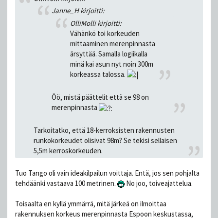
Janne_H kirjoitti:
OlliMolli kirjoitti:
Vähänkö toi korkeuden
mittaaminen merenpinnasta
ärsyttää. Samalla logiikalla
minä kai asun nyt noin 300m
korkeassa talossa.
Öö, mistä päättelit että se 98 on
merenpinnasta
Tarkoitatko, että 18-kerroksisten rakennusten
runkokorkeudet olisivat 98m? Se tekisi sellaisen
5,5m kerroskorkeuden.
Tuo Tango oli vain ideakilpailun voittaja. Entä, jos sen pohjalta
tehdäänki vastaava 100 metrinen.
No joo, toiveajattelua.
Toisaalta en kyllä ymmärrä, mitä järkeä on ilmoittaa
rakennuksen korkeus merenpinnasta Espoon keskustassa,