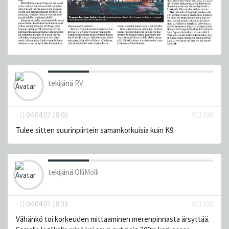
tekijänä
RV
-
04.04.07 18:05
#11388
Tulee sitten suurinpiirtein samankorkuisia kuin K9.
tekijänä
OlliMolli
-
04.04.07 18:33
#11390
Vähänkö toi korkeuden mittaaminen merenpinnasta ärsyttää.