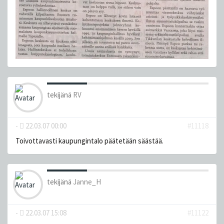
tekijänä
RV
-
22.03.07 00:00
#11118
Toivottavasti kaupungintalo päätetään säästää.
tekijänä
Janne_H
-
22.03.07 15:08
#11122