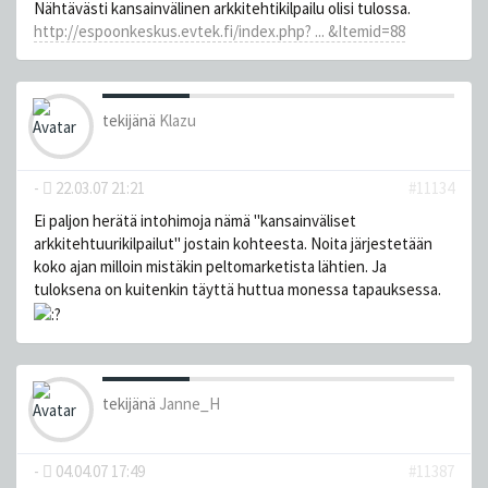
Nähtävästi kansainvälinen arkkitehtikilpailu olisi tulossa.
http://espoonkeskus.evtek.fi/index.php? ... &Itemid=88
tekijänä
Klazu
-
22.03.07 21:21
#11134
Ei paljon herätä intohimoja nämä "kansainväliset
arkkitehtuurikilpailut" jostain kohteesta. Noita järjestetään
koko ajan milloin mistäkin peltomarketista lähtien. Ja
tuloksena on kuitenkin täyttä huttua monessa tapauksessa.
tekijänä
Janne_H
-
04.04.07 17:49
#11387