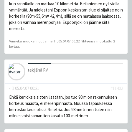
kun rannikolle on matkaa 10 kilometriä. Keilaniemen nyt viellä
ymmärtää. Ja mielestäni Espoon keskustan alue ei sijaitse noin
korkealla (98m-55,6m= 42,4m), sillä se on matalassa laaksossa,
joka on vanhaa merenpohjaa. Espoonjoki on jäänne siitä
merestä.
Viimeksi muokannut
Janne_H
, 05.04.07 00:22. Yhteensä muokattu 2
kertaa.
tekijänä
RV
-
05.04.07 00:21
#11402
Ehkä kerroksia sitten lisätään, jos tuo 98 m on rakennuksen
korkeus maasta, ei merenpinnasta. Muussa tapauksessa
kerroskorkeus olisi 5.4 metriä. Jos 98-metrinen tulee niin
miksei voisi samantien kasata 100-metrinen.