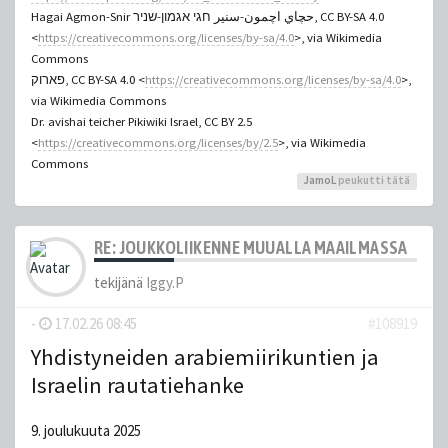
Hagai Agmon-Snir حچاي اچمون-سنير חגי אגמון-שניר, CC BY-SA 4.0
<
https://creativecommons.org/licenses/by-sa/4.0
>, via Wikimedia
Commons
פארוק, CC BY-SA 4.0 <
https://creativecommons.org/licenses/by-sa/4.0
>,
via Wikimedia Commons
Dr. avishai teicher Pikiwiki Israel, CC BY 2.5
<
https://creativecommons.org/licenses/by/2.5
>, via Wikimedia
Commons
JamoL
peukutti tätä
RE: JOUKKOLIIKENNE MUUALLA MAAILMASSA
tekijänä
Iggy.P
-
17.02.26 08:45
#108919
Yhdistyneiden arabiemiirikuntien ja
Israelin rautatiehanke
9. joulukuuta 2025