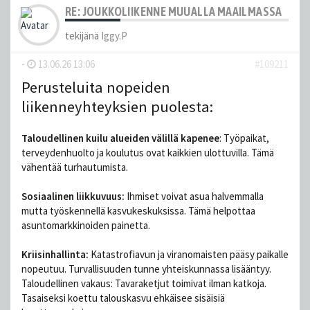
RE: JOUKKOLIIKENNE MUUALLA MAAILMASSA
tekijänä
Iggy.P
-
13.06.26 13:06
#109211
Perusteluita nopeiden
liikenneyhteyksien puolesta:
Taloudellinen kuilu alueiden välillä kapenee
: Työpaikat,
terveydenhuolto ja koulutus ovat kaikkien ulottuvilla. Tämä
vähentää turhautumista.
Sosiaalinen liikkuvuus:
Ihmiset voivat asua halvemmalla
mutta työskennellä kasvukeskuksissa. Tämä helpottaa
asuntomarkkinoiden painetta.
Kriisinhallinta:
Katastrofiavun ja viranomaisten pääsy paikalle
nopeutuu. Turvallisuuden tunne yhteiskunnassa lisääntyy.
Taloudellinen vakaus: Tavaraketjut toimivat ilman katkoja.
Tasaiseksi koettu talouskasvu ehkäisee sisäisiä