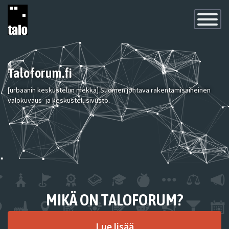
Toggle
Navigatio
Taloforum.fi
[urbaanin keskustelun mekka] Suomen johtava rakentamisaiheinen
valokuvaus- ja keskustelusivusto.
MIKÄ ON TALOFORUM?
Lue lisää