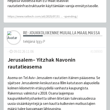
neljässä vuodessa kun EU-maat lisäsivät
rautatieinfrastruktuuriin käyttämiään varoja ennätystasolle.
https://www.railtech.com/all/2025/07/31 ... -spending/
RE: JOUKKOLIIKENNE MUUALLA MAAILMASSA
tekijänä
Iggy.P
-
09.02.26 11:06
#108900
Jerusalem– Yitzhak Navonin
rautatieasema
Asema on Tel Aviv–Jerusalem-rautatien itäinen pääasema. Se
sijaitsee Jerusalemin keskustassa 80m katutason alapuolella
kolmen kilometrin etäisyydellä vanhasta kaupungista.
Rakennus valmistui v.2018. Osana laajempaa
kaupunkikehityshanketta siihen liitetään tulevaisuudessa
uusia sisäänkäyntejä ja sen kautta kulkevien matkustajien
määrä tulee kasvamaan lähivuosina.