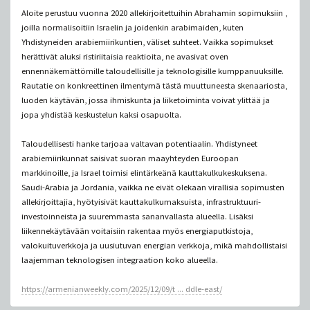
Aloite perustuu vuonna 2020 allekirjoitettuihin Abrahamin sopimuksiin ,
joilla normalisoitiin Israelin ja joidenkin arabimaiden, kuten
Yhdistyneiden arabiemiirikuntien, väliset suhteet. Vaikka sopimukset
herättivät aluksi ristiriitaisia ​​​​reaktioita, ne avasivat oven
ennennäkemättömille taloudellisille ja teknologisille kumppanuuksille.
Rautatie on konkreettinen ilmentymä tästä muuttuneesta skenaariosta,
luoden käytävän, jossa ihmiskunta ja liiketoiminta voivat ylittää ja
jopa yhdistää keskustelun kaksi osapuolta.
Taloudellisesti hanke tarjoaa valtavan potentiaalin. Yhdistyneet
arabiemiirikunnat saisivat suoran maayhteyden Euroopan
markkinoille, ja Israel toimisi elintärkeänä kauttakulkukeskuksena.
Saudi-Arabia ja Jordania, vaikka ne eivät olekaan virallisia sopimusten
allekirjoittajia, hyötyisivät kauttakulkumaksuista, infrastruktuuri-
investoinneista ja suuremmasta sananvallasta alueella. Lisäksi
liikennekäytävään voitaisiin rakentaa myös energiaputkistoja,
valokuituverkkoja ja uusiutuvan energian verkkoja, mikä mahdollistaisi
laajemman teknologisen integraation koko alueella.
https://armenianweekly.com/2025/12/09/t ... ddle-east/