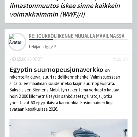
ilmastonmuutos iskee sinne kaikkein
voimakkaimmin (WWF)/i]
RE: JOUKKOLIIKENNE MUUALLA MAAILMASSA
tekijänä
Iggy.P
-
05.06.26 07:27
#109190
Egyptin suurnopeusjunaverkko
on
rakenteilla oleva, suuri raideliikennehanke. Valmistuessaan
siitä tulee maailman kuudenneksi laajin suurnopeusrata.
Saksalaisen Siemens Mobilityn rakentama verkosto kattaa
noin 2 000 kilometriä täysin sähköistettyjä ratoja, jotka
yhdistävät 60 egyptiläistä kaupunkia. Ensimmäinen linja
avataan kesäkuussa 2026.