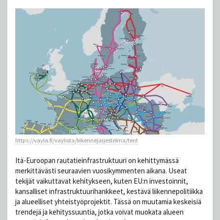
https://vayla.fi/vaylista/liikennejarjestelma/tent
Itä-Euroopan rautatieinfrastruktuuri on kehittymässä
merkittävästi seuraavien vuosikymmenten aikana. Useat
tekijät vaikuttavat kehitykseen, kuten EU:n investoinnit,
kansalliset infrastruktuurihankkeet, kestävä liikennepolitiikka
ja alueelliset yhteistyöprojektit. Tässä on muutamia keskeisiä
trendejä ja kehityssuuntia, jotka voivat muokata alueen