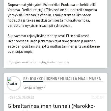
Nopeammat yhteydet. Esimerkiksi Puolassa on kehitteillä
Varsova–Berliini-reitti, ja Tšekissä on suunnitteilla nopeita
yhteyksiä Prahaan ja Wieniin. Tämä parantaa liikenteen
nopeutta ja tekee matkustamisesta mukautuvampaa,
verrattuna nykyisiin hitaampiin yhteyksiin.
Sujuvammat rajanylitykset: erityisesti EU:n sisäisessä
liikenteessä tullaan jatkamaan rajatarkastusten ja muiden
esteiden poistamista, jotta matkustaminen ja tavaraliikenne
ovat sujuvampia.
https://www.railtech.com/tag/eastern-europe/
RE: JOUKKOLIIKENNE MUUALLA MAAILMASSA
tekijänä
Iggy.P
-
30.05.26 09:53
#109164
Gibraltarinsalmen tunneli (Marokko-