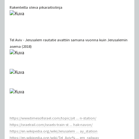
Rakenteilla oleva pikaraitiolinja
Tel Aviv - Jerusalem rautatie avattiin samana vuonna kuin Jerusalemin
asema (2018)
https://www.timesofisrael.com/topic/yit ... n-station/
https://israelrail.com/israels-train-st ... hak-navon/
https://en.wikipedia.org/wiki/Jerusalem ... ay_station
https://en.wikipedia.org/wiki/Tel_Aviv% ... em_railway