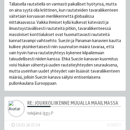
Tällaisella rautatiellä on varmasti paikalliset hyötynsä, mutta
on aina syytä olla kriittinen, kun rautateiden tavaraliikenteen
väitetään korvaavan meriliikennettä globaalissa
mittakaavassa. Vaikka ihmiset kyllä kulkevat kätevästi ja
ilmastoystävällisesti rautateitä pitkin, tavaraliikenteessä
massiiviset konttialukset ovat huomattavasti rautateitä
kannattavampi vaihtoehto. Suezin ja Panaman kanavien kautta
kulkee yksinkertaisesti niin suunnaton määrä tavaraa, että
vain hyvin harva rautatieyhteys kykenee kilpailemaan
taloudellisesti niiden kanssa. Ehkä Suezin kanavan kuormitus
voisi hiukan vähentyä uuden rautatieyhteyden seurauksena,
mutta useinhan uudet yhteydet vain lisäävät tavaraliikenteen
määrää, jolloin Suezin kanava säilyisi entisenlaisena
pullonkaulana Eurooppaan.
RE: JOUKKOLIIKENNE MUUALLA MAAILMASSA
tekijänä
Iggy.P
-
19.03.26 07:34
#108973