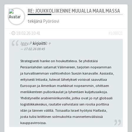
RE: JOUKKOLIIKENNE MUUALLA MAAILMASSA
tekijänä
Pyöröovi
-
18.02.26 10:41
#108921
Iggy.P
kirjoitti:
↑
17.02.26 08:45
Strategisesti hanke on houkutteleva. Se yhdistäisi
Persianlahden satamat Välimereen, tarjoten nopeamman
ja turvallisemman vaihtoehdon Suezin kanavalle. Aasiasta,
erityisesti Intiasta, tulevat lähetykset voisivat saavuttaa
Euroopan ja Amerikan markkinat nopeammin, ohittaen
meriliikenteen pullonkaulat ja lyhentäen kuljetusaikoja.
Yhdistyneille arabiemiirikunnille, jotka ovat jo nyt globaali
logistiikkakeskus, rautatie vahvistaisi sen roolia porttina
idän ja lännen välillä. Toisaalta Israel hyötyisi Haifasta,
josta tulisi kriittinen solmukohta mannertenvälisissä
kauppavirroissa.