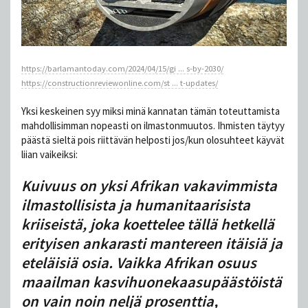
https://barlamantoday.com/2024/04/15/gi ... s-by-2030/
https://constructionreviewonline.com/st ... t-updates/
Yksi keskeinen syy miksi minä kannatan tämän toteuttamista
mahdollisimman nopeasti on ilmastonmuutos. Ihmisten täytyy
päästä sieltä pois riittävän helposti jos/kun olosuhteet käyvät
liian vaikeiksi:
Kuivuus on yksi Afrikan vakavimmista
ilmastollisista ja humanitaarisista
kriiseistä, joka koettelee tällä hetkellä
erityisen ankarasti mantereen itäisiä ja
eteläisiä osia. Vaikka Afrikan osuus
maailman kasvihuonekaasupäästöistä
on vain noin neljä prosenttia,