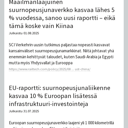
Maailmanlaajuinen
suurnopeusjunaverkko kasvaa lähes 5
% vuodessa, sanoo uusi raportti – eikä
tämä koske vain Kiinaa
Julkaistu 01.08.2025
SCI Verkehrin uusin tutkimus paljastaa nopeasti kasvavat
kansainväliset suurnopeusjunamarkkinat. Niitä johtavat yhä
enemmän kehittyvät taloudet, kuten Saudi-Arabia ja Egypti
mutta myös Yhdysvallat ja Eurooppa
https://www.railtech.com/policy/2025/08 ... ust-china/
EU-raportti: suurnopeusjunaliikenne
kasvaa 10 % Euroopan lisätessä
infrastruktuuri-investointeja
Julkaistu 31.07.2025
Euroopan suurnopeusjunaverkko laajeni yli 1 000 kilometrillä