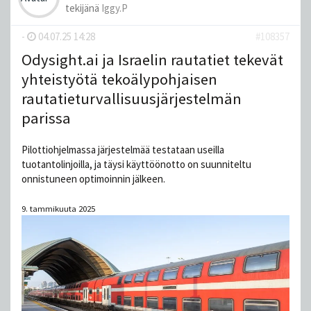
tekijänä
Iggy.P
-
04.07.25 14:28
#108357
Odysight.ai ja Israelin rautatiet tekevät
yhteistyötä tekoälypohjaisen
rautatieturvallisuusjärjestelmän
parissa
Pilottiohjelmassa järjestelmää testataan useilla
tuotantolinjoilla, ja täysi käyttöönotto on suunniteltu
onnistuneen optimoinnin jälkeen.
9. tammikuuta 2025