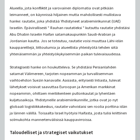
Alueella, jota konfliktit ja varovainen diplomatia ovat pitkään
leimanneet, on käynnissä hiljainen mutta mahdollisesti mullistava
hanke: rautatie, joka yhdistää Yhdistyneet arabiemiirikunnat (UAE)
Israeliin. Epävirallisesti " Rauhan rautatieksi " kutsuttu rautatie yhdistäisi
Abu Dhabin Israelin Haifan satamakaupunkiin Saudi-Arabian ja
Jordanian kautta. Jos se toteutuu, rautatie voisi muuttaa Lähi-idän
kauppareittejä, liittoutumia ja alueellista yhteistyötä tehden siitä
yhtenäisemmän ja yhteistyökykyisemmän paikan tulevaisuudessa.
Strategisesti hanke on houkutteleva. Se yhdistäisi Persianlahden
satamat Välimereen, tarjoten nopeamman ja turvallisemman
vaihtoehdon Suezin kanavalle. Aasiasta, erityisesti Intiasta, tulevat
lähetykset voisivat saavuttaa Euroopan ja Amerikan markkinat
nopeammin, ohittaen meriliikenteen pullonkaulat ja lyhentäen
kuljetusaikoja. Yhdistyneille arabiemiirikunnille, jotka ovat jo nyt
globaali logistiikkakeskus, rautatie vahvistaisi sen roolia porttina idän
ja lännen välillä. Toisaalta Israel hyötyisi Haifasta, josta tulisi kriittinen
solmukohta mannertenvälisissä kauppavirroissa.
Taloudelliset ja strategiset vaikutukset