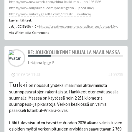
https://www.newsweek.com/china-build-mo ... on-1951395
https://www.railjournal.com/passenger/h ... peed-line/
https://www.railwaygazette.com/infrastr ... in-africa/
kuvien lähteet:
إيان, CC BY-SA 4.0 <
https://creativecommons.org/licenses/by-sa/4.0
>,
via Wikimedia Commons
RE: JOUKKOLIIKENNE MUUALLA MAAILMASSA
tekijänä
Iggy.P
-
10.06.26 11:41
#109206
Turkki
on noussut yhdeksi maailman aktiivimmista
suurnopeusratojen rakentajista. Hankkeet etenevät usealla
suunnalla: Maassa on käytössä noin 2 251 kilometriä
suurnopeus- ja pikaratoja. Verkon keskiössä on valmis
pääakseli Istanbul–Ankara–Sivas.
Lähitulevaisuuden tavoite:
Vuoden 2026 aikana valmistuvien
osioiden myötä verkon pituuden arvioidaan saavuttavan 2 769