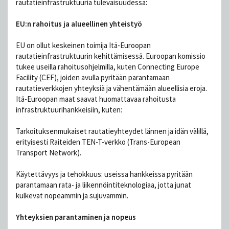
rautatieinfrastruktuuria tulevaisuudessa:
EU:n rahoitus ja alueellinen yhteistyö
EU on ollut keskeinen toimija Itä-Euroopan
rautatieinfrastruktuurin kehittämisessä. Euroopan komissio
tukee useilla rahoitusohjelmilla, kuten Connecting Europe
Facility (CEF), joiden avulla pyritään parantamaan
rautatieverkkojen yhteyksiä ja vähentämään alueellisia eroja.
Itä-Euroopan maat saavat huomattavaa rahoitusta
infrastruktuurihankkeisiin, kuten:
Tarkoituksenmukaiset rautatieyhteydet lännen ja idän välillä,
erityisesti Raiteiden TEN-T-verkko (Trans-European
Transport Network).
Käytettävyys ja tehokkuus: useissa hankkeissa pyritään
parantamaan rata- ja liikennöintiteknologiaa, jotta junat
kulkevat nopeammin ja sujuvammin.
Yhteyksien parantaminen ja nopeus