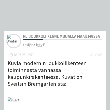
RE: JOUKKOLIIKENNE MUUALLA MAAILMASSA
tekijänä
Iggy.P
-
18.07.25 10:53
#108385
Kuvia modernin joukkoliikenteen
toiminnasta vanhassa
kaupunkirakenteessa. Kuvat on
Sveitsin Bremgartenista: