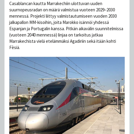
Casablancan kautta Marrakechiin ulottuvan uuden
suurnopeusradan on määrä valmistua vuoteen 2029–2030
mennessä. Projekti liittyy valmistautumiseen vuoden 2030
jalkapallon MM-kisoihin, joita Marokko isännöi yhdessä
Espanjan ja Portugalin kanssa. Pitkän aikavälin suunnitelmissa
(vuoteen 2040 mennessä) linjaa on tarkoitus jatkaa
Marrakechista vielä etelämmäksi Agadiriin sekä itään kohti
Fèsiä.