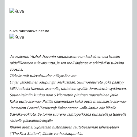
Kuva rakennusvaiheesta
Jerusalemin Yitzhak Navonin rautatieasema on keskeinen osa Israelin
raideliikenteen tulevaisuutta, ja sen rooli laajenee merkittävästi tulevina
vuosina.
Tärkeimmät tulevaisuuden näkymät ovat:
Linjan jatkaminen kaupungin keskustaan: Suurnopeusrata, joka päättyy
tällä hetkellä Navonin asemalle, ulotetaan syvälle Jerusalemin sydämeen.
Suunnitelmiin kuuluu noin 5 kilometrin pituinen maanalainen jatke.
Kaksi uutta asemaa: Reitille rakennetaan kaksi uutta maanalaista asemaa:
Jerusalem Central (Keskusta): Rakennetaan Jaffa-kadun alle lähelle
Davidka-aukiota. Se toimii suurena vaihtopaikkana punaiselle ja tulevalle
siniselle pikaraitiotielinjalle.
Khanin asema: Sijoitetaan historiallisen rautatieaseman läheisyyteen
("The First Station") lähelle vanhaakaupunkia.