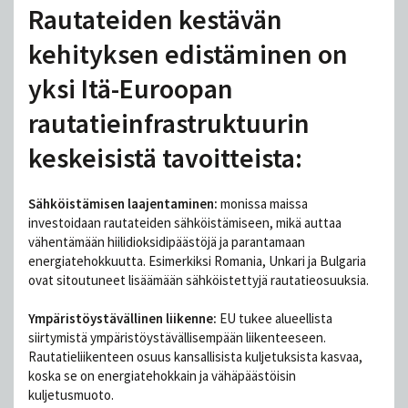
Rautateiden kestävän
kehityksen edistäminen on
yksi Itä-Euroopan
rautatieinfrastruktuurin
keskeisistä tavoitteista:
Sähköistämisen laajentaminen:
monissa maissa
investoidaan rautateiden sähköistämiseen, mikä auttaa
vähentämään hiilidioksidipäästöjä ja parantamaan
energiatehokkuutta. Esimerkiksi Romania, Unkari ja Bulgaria
ovat sitoutuneet lisäämään sähköistettyjä rautatieosuuksia.
Ympäristöystävällinen liikenne:
EU tukee alueellista
siirtymistä ympäristöystävällisempään liikenteeseen.
Rautatieliikenteen osuus kansallisista kuljetuksista kasvaa,
koska se on energiatehokkain ja vähäpäästöisin
kuljetusmuoto.