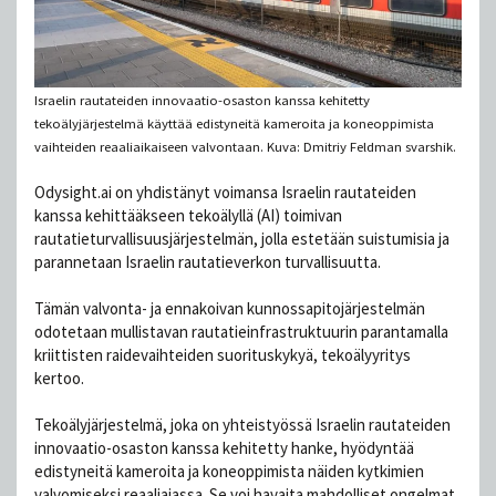
Israelin rautateiden innovaatio-osaston kanssa kehitetty
tekoälyjärjestelmä käyttää edistyneitä kameroita ja koneoppimista
vaihteiden reaaliaikaiseen valvontaan. Kuva: Dmitriy Feldman svarshik.
Odysight.ai on yhdistänyt voimansa Israelin rautateiden
kanssa kehittääkseen tekoälyllä (AI) toimivan
rautatieturvallisuusjärjestelmän, jolla estetään suistumisia ja
parannetaan Israelin rautatieverkon turvallisuutta.
Tämän valvonta- ja ennakoivan kunnossapitojärjestelmän
odotetaan mullistavan rautatieinfrastruktuurin parantamalla
kriittisten raidevaihteiden suorituskykyä, tekoälyyritys
kertoo.
Tekoälyjärjestelmä, joka on yhteistyössä Israelin rautateiden
innovaatio-osaston kanssa kehitetty hanke, hyödyntää
edistyneitä kameroita ja koneoppimista näiden kytkimien
valvomiseksi reaaliajassa. Se voi havaita mahdolliset ongelmat