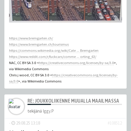
https://www.bremgarten.ch/
https://www.bremgarten.ch/tourismus
https://commons.wikimedia.org/wiki/Cate ... Bremgarten
https://www.reddit.com/r/fuckcars/comme ... orting_63/
NAC, CC BY-SA 3.0 <
https://creativecommons.org/licenses/by-sa/3.0
>,
via Wikimedia Commons
Chris j wood, CC BY-SA 3.0 <
https://creativecommons.org/licenses/by-
sa/3.0
>, via Wikimedia Commons
RE: JOUKKOLIIKENNE MUUALLA MAAILMASSA
tekijänä
Iggy.P
-
29.08.25 13:18
#108512