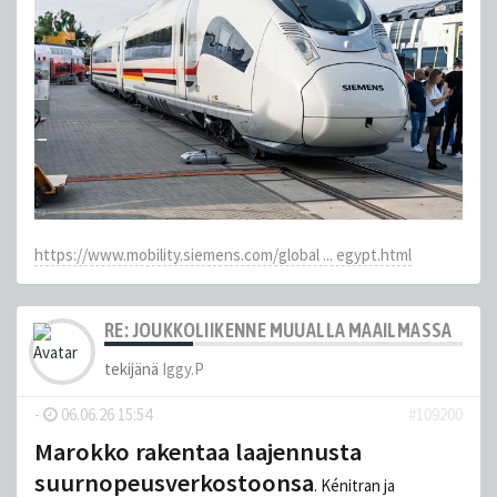
https://www.mobility.siemens.com/global ... egypt.html
RE: JOUKKOLIIKENNE MUUALLA MAAILMASSA
tekijänä
Iggy.P
-
06.06.26 15:54
#109200
Marokko rakentaa laajennusta
suurnopeusverkostoonsa
. Kénitran ja