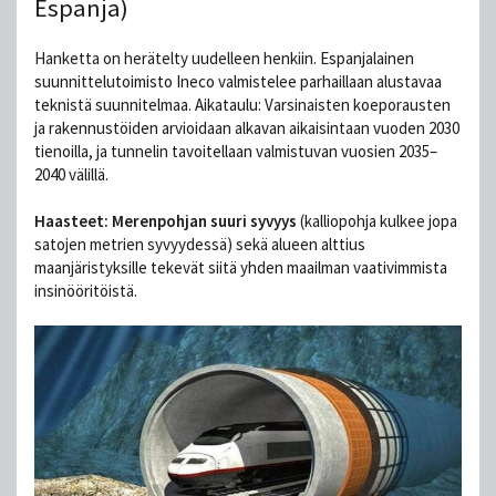
Espanja)
Hanketta on herätelty uudelleen henkiin. Espanjalainen
suunnittelutoimisto Ineco valmistelee parhaillaan alustavaa
teknistä suunnitelmaa. Aikataulu: Varsinaisten koeporausten
ja rakennustöiden arvioidaan alkavan aikaisintaan vuoden 2030
tienoilla, ja tunnelin tavoitellaan valmistuvan vuosien 2035–
2040 välillä.
Haasteet: Merenpohjan suuri syvyys
(kalliopohja kulkee jopa
satojen metrien syvyydessä) sekä alueen alttius
maanjäristyksille tekevät siitä yhden maailman vaativimmista
insinööritöistä.