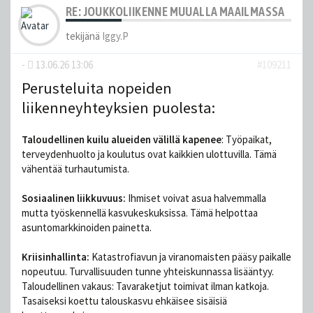
RE: JOUKKOLIIKENNE MUUALLA MAAILMASSA
tekijänä
Iggy.P
-
13.06.26 13:06
#109211
Perusteluita nopeiden
liikenneyhteyksien puolesta:
Taloudellinen kuilu alueiden välillä kapenee
: Työpaikat,
terveydenhuolto ja koulutus ovat kaikkien ulottuvilla. Tämä
vähentää turhautumista.
Sosiaalinen liikkuvuus:
Ihmiset voivat asua halvemmalla
mutta työskennellä kasvukeskuksissa. Tämä helpottaa
asuntomarkkinoiden painetta.
Kriisinhallinta:
Katastrofiavun ja viranomaisten pääsy paikalle
nopeutuu. Turvallisuuden tunne yhteiskunnassa lisääntyy.
Taloudellinen vakaus: Tavaraketjut toimivat ilman katkoja.
Tasaiseksi koettu talouskasvu ehkäisee sisäisiä