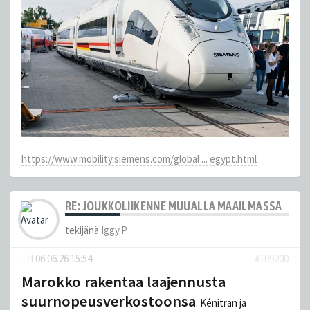
https://www.mobility.siemens.com/global ... egypt.html
RE: JOUKKOLIIKENNE MUUALLA MAAILMASSA
tekijänä
Iggy.P
-
06.06.26 15:54
#109200
Marokko rakentaa laajennusta
suurnopeusverkostoonsa
. Kénitran ja