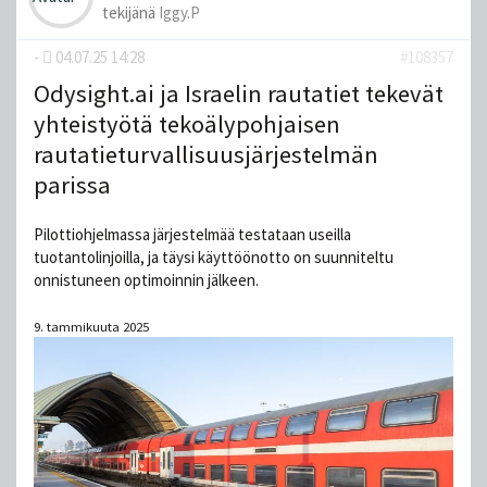
tekijänä
Iggy.P
-
04.07.25 14:28
#108357
Odysight.ai ja Israelin rautatiet tekevät
yhteistyötä tekoälypohjaisen
rautatieturvallisuusjärjestelmän
parissa
Pilottiohjelmassa järjestelmää testataan useilla
tuotantolinjoilla, ja täysi käyttöönotto on suunniteltu
onnistuneen optimoinnin jälkeen.
9. tammikuuta 2025