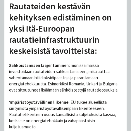
Rautateiden kestävän
kehityksen edistäminen on
yksi Itä-Euroopan
rautatieinfrastruktuurin
keskeisistä tavoitteista:
Sähköistämisen laajentaminen:
monissa maissa
investoidaan rautateiden sähköistämiseen, mikä auttaa
vähentämään hiilidioksidipäästöjä ja parantamaan
energiatehokkuutta. Esimerkiksi Romania, Unkari ja Bulgaria
ovat sitoutuneet lisäämään sähköistettyjä rautatieosuuksia.
Ympäristöystävällinen liikenne:
EU tukee alueellista
siirtymistä ympäristöystävällisempään liikenteeseen.
Rautatieliikenteen osuus kansallisista kuljetuksista kasvaa,
koska se on energiatehokkain ja vähäpäästöisin
kuljetusmuoto.