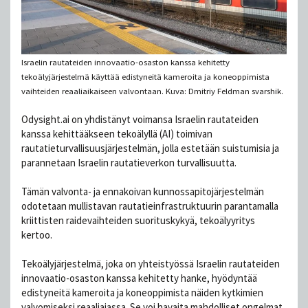
Israelin rautateiden innovaatio-osaston kanssa kehitetty
tekoälyjärjestelmä käyttää edistyneitä kameroita ja koneoppimista
vaihteiden reaaliaikaiseen valvontaan. Kuva: Dmitriy Feldman svarshik.
Odysight.ai on yhdistänyt voimansa Israelin rautateiden
kanssa kehittääkseen tekoälyllä (AI) toimivan
rautatieturvallisuusjärjestelmän, jolla estetään suistumisia ja
parannetaan Israelin rautatieverkon turvallisuutta.
Tämän valvonta- ja ennakoivan kunnossapitojärjestelmän
odotetaan mullistavan rautatieinfrastruktuurin parantamalla
kriittisten raidevaihteiden suorituskykyä, tekoälyyritys
kertoo.
Tekoälyjärjestelmä, joka on yhteistyössä Israelin rautateiden
innovaatio-osaston kanssa kehitetty hanke, hyödyntää
edistyneitä kameroita ja koneoppimista näiden kytkimien
valvomiseksi reaaliajassa. Se voi havaita mahdolliset ongelmat