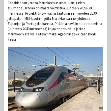
Casablancan kautta Marrakechiin ulottuvan uuden
suurnopeusradan on määrä valmistua vuoteen 2029–2030
mennessä. Projekti liittyy valmistautumiseen vuoden 2030
jalkapallon MM-kisoihin, joita Marokko isännöi yhdessä
Espanjan ja Portugalin kanssa. Pitkän aikavälin suunnitelmissa
(vuoteen 2040 mennessä) linjaa on tarkoitus jatkaa
Marrakechista vielä etelämmäksi Agadiriin sekä itään kohti
Fèsiä.