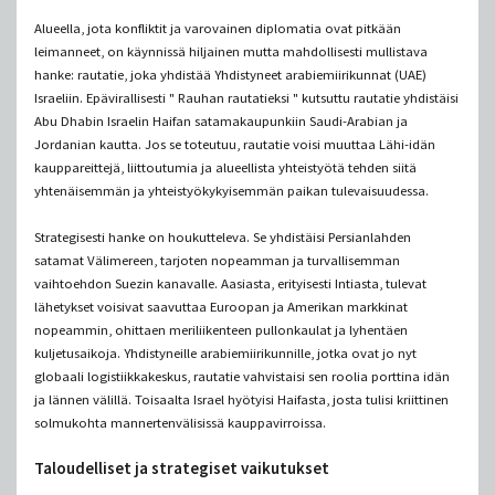
Alueella, jota konfliktit ja varovainen diplomatia ovat pitkään
leimanneet, on käynnissä hiljainen mutta mahdollisesti mullistava
hanke: rautatie, joka yhdistää Yhdistyneet arabiemiirikunnat (UAE)
Israeliin. Epävirallisesti " Rauhan rautatieksi " kutsuttu rautatie yhdistäisi
Abu Dhabin Israelin Haifan satamakaupunkiin Saudi-Arabian ja
Jordanian kautta. Jos se toteutuu, rautatie voisi muuttaa Lähi-idän
kauppareittejä, liittoutumia ja alueellista yhteistyötä tehden siitä
yhtenäisemmän ja yhteistyökykyisemmän paikan tulevaisuudessa.
Strategisesti hanke on houkutteleva. Se yhdistäisi Persianlahden
satamat Välimereen, tarjoten nopeamman ja turvallisemman
vaihtoehdon Suezin kanavalle. Aasiasta, erityisesti Intiasta, tulevat
lähetykset voisivat saavuttaa Euroopan ja Amerikan markkinat
nopeammin, ohittaen meriliikenteen pullonkaulat ja lyhentäen
kuljetusaikoja. Yhdistyneille arabiemiirikunnille, jotka ovat jo nyt
globaali logistiikkakeskus, rautatie vahvistaisi sen roolia porttina idän
ja lännen välillä. Toisaalta Israel hyötyisi Haifasta, josta tulisi kriittinen
solmukohta mannertenvälisissä kauppavirroissa.
Taloudelliset ja strategiset vaikutukset