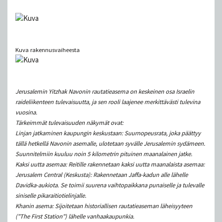
Kuva rakennusvaiheesta
Jerusalemin Yitzhak Navonin rautatieasema on keskeinen osa Israelin
raideliikenteen tulevaisuutta, ja sen rooli laajenee merkittävästi tulevina
vuosina.
Tärkeimmät tulevaisuuden näkymät ovat:
Linjan jatkaminen kaupungin keskustaan: Suurnopeusrata, joka päättyy
tällä hetkellä Navonin asemalle, ulotetaan syvälle Jerusalemin sydämeen.
Suunnitelmiin kuuluu noin 5 kilometrin pituinen maanalainen jatke.
Kaksi uutta asemaa: Reitille rakennetaan kaksi uutta maanalaista asemaa:
Jerusalem Central (Keskusta): Rakennetaan Jaffa-kadun alle lähelle
Davidka-aukiota. Se toimii suurena vaihtopaikkana punaiselle ja tulevalle
siniselle pikaraitiotielinjalle.
Khanin asema: Sijoitetaan historiallisen rautatieaseman läheisyyteen
("The First Station") lähelle vanhaakaupunkia.