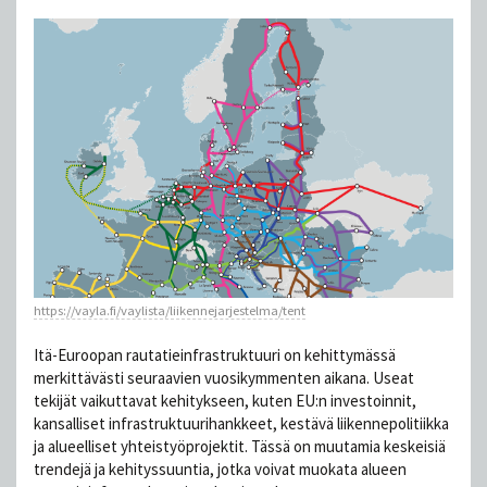
https://vayla.fi/vaylista/liikennejarjestelma/tent
Itä-Euroopan rautatieinfrastruktuuri on kehittymässä
merkittävästi seuraavien vuosikymmenten aikana. Useat
tekijät vaikuttavat kehitykseen, kuten EU:n investoinnit,
kansalliset infrastruktuurihankkeet, kestävä liikennepolitiikka
ja alueelliset yhteistyöprojektit. Tässä on muutamia keskeisiä
trendejä ja kehityssuuntia, jotka voivat muokata alueen