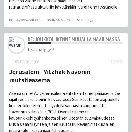
neljässä vuodessa kun EU-maat lisäsivät
rautatieinfrastruktuuriin käyttämiään varoja ennätystasolle.
https://www.railtech.com/all/2025/07/31 ... -spending/
RE: JOUKKOLIIKENNE MUUALLA MAAILMASSA
tekijänä
Iggy.P
-
09.02.26 11:06
#108900
Jerusalem– Yitzhak Navonin
rautatieasema
Asema on Tel Aviv–Jerusalem-rautatien itäinen pääasema. Se
sijaitsee Jerusalemin keskustassa 80m katutason alapuolella
kolmen kilometrin etäisyydellä vanhasta kaupungista.
Rakennus valmistui v.2018. Osana laajempaa
kaupunkikehityshanketta siihen liitetään tulevaisuudessa
uusia sisäänkäyntejä ja sen kautta kulkevien matkustajien
määrä tulee kasvamaan lähivuosina.