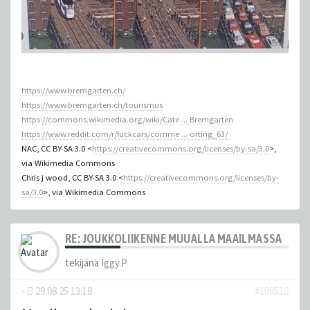
https://www.bremgarten.ch/
https://www.bremgarten.ch/tourismus
https://commons.wikimedia.org/wiki/Cate ... Bremgarten
https://www.reddit.com/r/fuckcars/comme ... orting_63/
NAC, CC BY-SA 3.0 <
https://creativecommons.org/licenses/by-sa/3.0
>,
via Wikimedia Commons
Chris j wood, CC BY-SA 3.0 <
https://creativecommons.org/licenses/by-
sa/3.0
>, via Wikimedia Commons
RE: JOUKKOLIIKENNE MUUALLA MAAILMASSA
tekijänä
Iggy.P
-
29.08.25 13:18
#108512