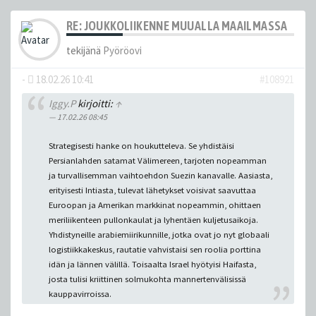
RE: JOUKKOLIIKENNE MUUALLA MAAILMASSA
tekijänä
Pyöröovi
-
18.02.26 10:41
#108921
Iggy.P
kirjoitti:
↑
17.02.26 08:45
Strategisesti hanke on houkutteleva. Se yhdistäisi
Persianlahden satamat Välimereen, tarjoten nopeamman
ja turvallisemman vaihtoehdon Suezin kanavalle. Aasiasta,
erityisesti Intiasta, tulevat lähetykset voisivat saavuttaa
Euroopan ja Amerikan markkinat nopeammin, ohittaen
meriliikenteen pullonkaulat ja lyhentäen kuljetusaikoja.
Yhdistyneille arabiemiirikunnille, jotka ovat jo nyt globaali
logistiikkakeskus, rautatie vahvistaisi sen roolia porttina
idän ja lännen välillä. Toisaalta Israel hyötyisi Haifasta,
josta tulisi kriittinen solmukohta mannertenvälisissä
kauppavirroissa.