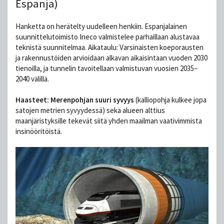
Espanja)
Hanketta on herätelty uudelleen henkiin. Espanjalainen
suunnittelutoimisto Ineco valmistelee parhaillaan alustavaa
teknistä suunnitelmaa. Aikataulu: Varsinaisten koeporausten
ja rakennustöiden arvioidaan alkavan aikaisintaan vuoden 2030
tienoilla, ja tunnelin tavoitellaan valmistuvan vuosien 2035–
2040 välillä.
Haasteet: Merenpohjan suuri syvyys
(kalliopohja kulkee jopa
satojen metrien syvyydessä) sekä alueen alttius
maanjäristyksille tekevät siitä yhden maailman vaativimmista
insinööritöistä.