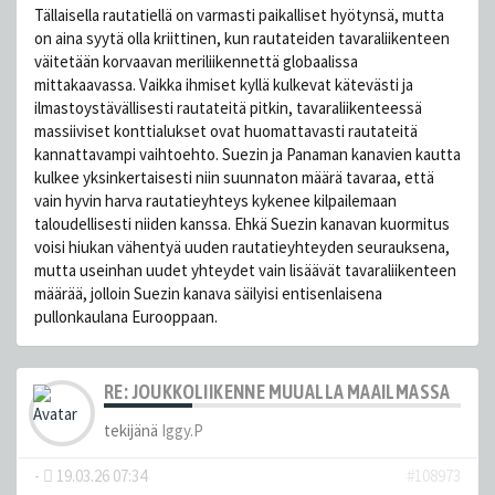
Tällaisella rautatiellä on varmasti paikalliset hyötynsä, mutta
on aina syytä olla kriittinen, kun rautateiden tavaraliikenteen
väitetään korvaavan meriliikennettä globaalissa
mittakaavassa. Vaikka ihmiset kyllä kulkevat kätevästi ja
ilmastoystävällisesti rautateitä pitkin, tavaraliikenteessä
massiiviset konttialukset ovat huomattavasti rautateitä
kannattavampi vaihtoehto. Suezin ja Panaman kanavien kautta
kulkee yksinkertaisesti niin suunnaton määrä tavaraa, että
vain hyvin harva rautatieyhteys kykenee kilpailemaan
taloudellisesti niiden kanssa. Ehkä Suezin kanavan kuormitus
voisi hiukan vähentyä uuden rautatieyhteyden seurauksena,
mutta useinhan uudet yhteydet vain lisäävät tavaraliikenteen
määrää, jolloin Suezin kanava säilyisi entisenlaisena
pullonkaulana Eurooppaan.
RE: JOUKKOLIIKENNE MUUALLA MAAILMASSA
tekijänä
Iggy.P
-
19.03.26 07:34
#108973