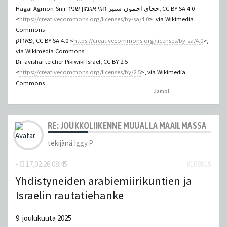
Hagai Agmon-Snir حچاي اچمون-سنير חגי אגמון-שניר, CC BY-SA 4.0
<
https://creativecommons.org/licenses/by-sa/4.0
>, via Wikimedia
Commons
פארוק, CC BY-SA 4.0 <
https://creativecommons.org/licenses/by-sa/4.0
>,
via Wikimedia Commons
Dr. avishai teicher Pikiwiki Israel, CC BY 2.5
<
https://creativecommons.org/licenses/by/2.5
>, via Wikimedia
Commons
JamoL
peukutti tätä
RE: JOUKKOLIIKENNE MUUALLA MAAILMASSA
tekijänä
Iggy.P
-
17.02.26 08:45
#108919
Yhdistyneiden arabiemiirikuntien ja
Israelin rautatiehanke
9. joulukuuta 2025