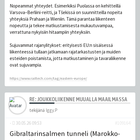
Nopeammat yhteydet. Esimerkiksi Puolassa on kehitteillä
Varsova–Berliini-reitti, ja Tšekissä on suunnitteilla nopeita
yhteyksiä Prahaan ja Wieniin. Tämä parantaa liikenteen
nopeutta ja tekee matkustamisesta mukautuvampaa,
verrattuna nykyisiin hitaampiin yhteyksiin.
Sujuvammat rajanylitykset: erityisesti EU:n sisäisessä
liikenteessä tullaan jatkamaan rajatarkastusten ja muiden
esteiden poistamista, jotta matkustaminen ja tavaraliikenne
ovat sujuvampia.
https://www.railtech.com/tag/eastern-europe/
RE: JOUKKOLIIKENNE MUUALLA MAAILMASSA
tekijänä
Iggy.P
-
30.05.26 09:53
#109164
Gibraltarinsalmen tunneli (Marokko-