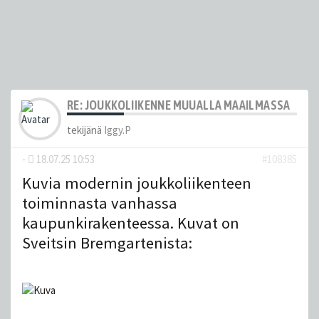
RE: JOUKKOLIIKENNE MUUALLA MAAILMASSA
tekijänä
Iggy.P
-
18.07.25 10:53
#108385
Kuvia modernin joukkoliikenteen
toiminnasta vanhassa
kaupunkirakenteessa. Kuvat on
Sveitsin Bremgartenista: