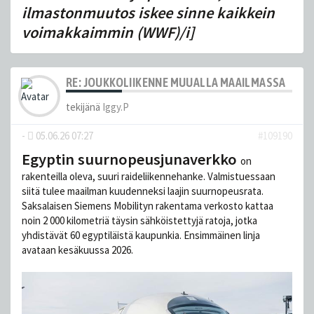
ilmastonmuutos iskee sinne kaikkein
voimakkaimmin (WWF)/i]
RE: JOUKKOLIIKENNE MUUALLA MAAILMASSA
tekijänä
Iggy.P
-
05.06.26 07:27
#109190
Egyptin suurnopeusjunaverkko
on
rakenteilla oleva, suuri raideliikennehanke. Valmistuessaan
siitä tulee maailman kuudenneksi laajin suurnopeusrata.
Saksalaisen Siemens Mobilityn rakentama verkosto kattaa
noin 2 000 kilometriä täysin sähköistettyjä ratoja, jotka
yhdistävät 60 egyptiläistä kaupunkia. Ensimmäinen linja
avataan kesäkuussa 2026.