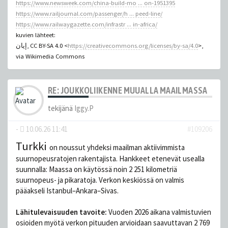
https://www.newsweek.com/china-build-mo ... on-1951395
https://www.railjournal.com/passenger/h ... peed-line/
https://www.railwaygazette.com/infrastr ... in-africa/
kuvien lähteet:
إيان, CC BY-SA 4.0 <
https://creativecommons.org/licenses/by-sa/4.0
>,
via Wikimedia Commons
RE: JOUKKOLIIKENNE MUUALLA MAAILMASSA
tekijänä
Iggy.P
-
10.06.26 11:41
#109206
Turkki
on noussut yhdeksi maailman aktiivimmista
suurnopeusratojen rakentajista. Hankkeet etenevät usealla
suunnalla: Maassa on käytössä noin 2 251 kilometriä
suurnopeus- ja pikaratoja. Verkon keskiössä on valmis
pääakseli Istanbul–Ankara–Sivas.
Lähitulevaisuuden tavoite:
Vuoden 2026 aikana valmistuvien
osioiden myötä verkon pituuden arvioidaan saavuttavan 2 769