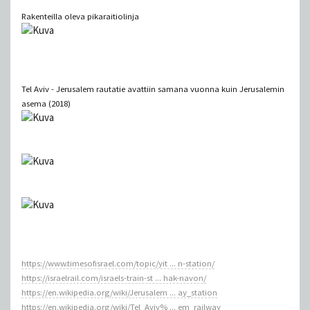
Rakenteilla oleva pikaraitiolinja
Tel Aviv - Jerusalem rautatie avattiin samana vuonna kuin Jerusalemin
asema (2018)
https://www.timesofisrael.com/topic/yit ... n-station/
https://israelrail.com/israels-train-st ... hak-navon/
https://en.wikipedia.org/wiki/Jerusalem ... ay_station
https://en.wikipedia.org/wiki/Tel_Aviv% ... em_railway