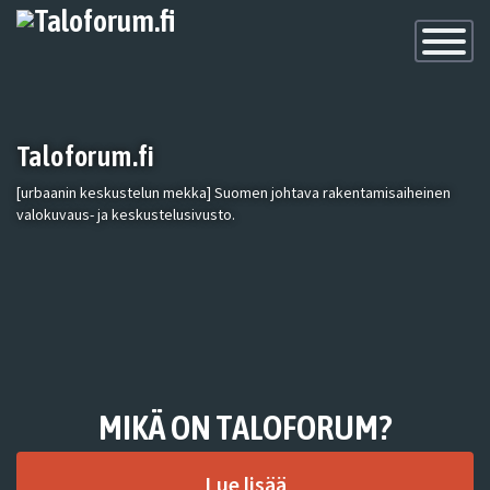
Toggle
Navigatio
Taloforum.fi
[urbaanin keskustelun mekka] Suomen johtava rakentamisaiheinen
valokuvaus- ja keskustelusivusto.
MIKÄ ON TALOFORUM?
Lue lisää