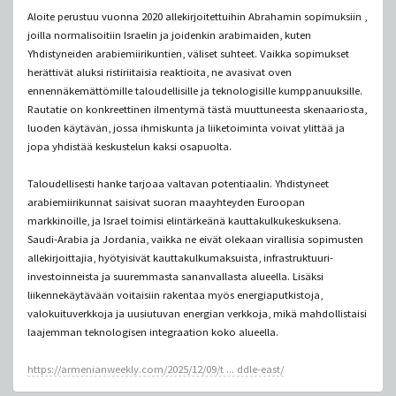
Aloite perustuu vuonna 2020 allekirjoitettuihin Abrahamin sopimuksiin ,
joilla normalisoitiin Israelin ja joidenkin arabimaiden, kuten
Yhdistyneiden arabiemiirikuntien, väliset suhteet. Vaikka sopimukset
herättivät aluksi ristiriitaisia ​​​​reaktioita, ne avasivat oven
ennennäkemättömille taloudellisille ja teknologisille kumppanuuksille.
Rautatie on konkreettinen ilmentymä tästä muuttuneesta skenaariosta,
luoden käytävän, jossa ihmiskunta ja liiketoiminta voivat ylittää ja
jopa yhdistää keskustelun kaksi osapuolta.
Taloudellisesti hanke tarjoaa valtavan potentiaalin. Yhdistyneet
arabiemiirikunnat saisivat suoran maayhteyden Euroopan
markkinoille, ja Israel toimisi elintärkeänä kauttakulkukeskuksena.
Saudi-Arabia ja Jordania, vaikka ne eivät olekaan virallisia sopimusten
allekirjoittajia, hyötyisivät kauttakulkumaksuista, infrastruktuuri-
investoinneista ja suuremmasta sananvallasta alueella. Lisäksi
liikennekäytävään voitaisiin rakentaa myös energiaputkistoja,
valokuituverkkoja ja uusiutuvan energian verkkoja, mikä mahdollistaisi
laajemman teknologisen integraation koko alueella.
https://armenianweekly.com/2025/12/09/t ... ddle-east/