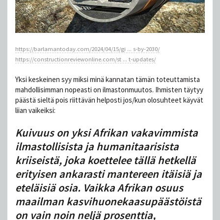
https://barlamantoday.com/2024/04/15/gi ... s-by-2030/
https://constructionreviewonline.com/st ... t-updates/
Yksi keskeinen syy miksi minä kannatan tämän toteuttamista
mahdollisimman nopeasti on ilmastonmuutos. Ihmisten täytyy
päästä sieltä pois riittävän helposti jos/kun olosuhteet käyvät
liian vaikeiksi:
Kuivuus on yksi Afrikan vakavimmista
ilmastollisista ja humanitaarisista
kriiseistä, joka koettelee tällä hetkellä
erityisen ankarasti mantereen itäisiä ja
eteläisiä osia. Vaikka Afrikan osuus
maailman kasvihuonekaasupäästöistä
on vain noin neljä prosenttia,