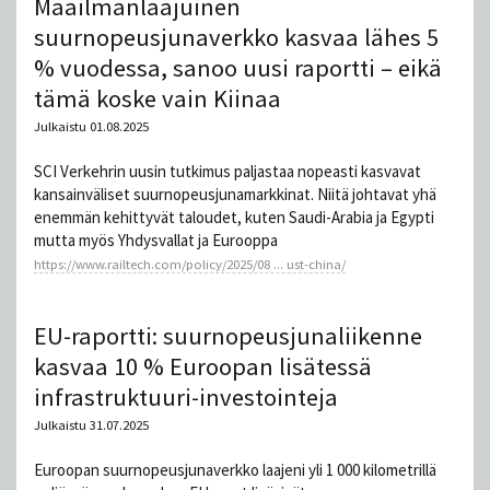
Maailmanlaajuinen
suurnopeusjunaverkko kasvaa lähes 5
% vuodessa, sanoo uusi raportti – eikä
tämä koske vain Kiinaa
Julkaistu 01.08.2025
SCI Verkehrin uusin tutkimus paljastaa nopeasti kasvavat
kansainväliset suurnopeusjunamarkkinat. Niitä johtavat yhä
enemmän kehittyvät taloudet, kuten Saudi-Arabia ja Egypti
mutta myös Yhdysvallat ja Eurooppa
https://www.railtech.com/policy/2025/08 ... ust-china/
EU-raportti: suurnopeusjunaliikenne
kasvaa 10 % Euroopan lisätessä
infrastruktuuri-investointeja
Julkaistu 31.07.2025
Euroopan suurnopeusjunaverkko laajeni yli 1 000 kilometrillä