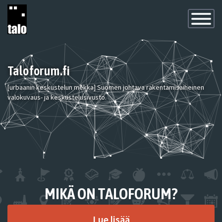
Toggle
Navigatio
Taloforum.fi
[urbaanin keskustelun mekka] Suomen johtava rakentamisaiheinen
valokuvaus- ja keskustelusivusto.
MIKÄ ON TALOFORUM?
Lue lisää