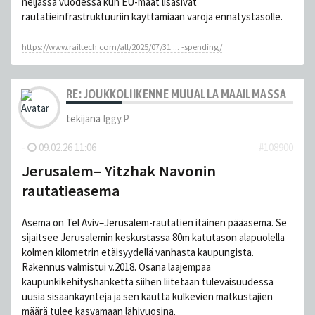
neljässä vuodessa kun EU-maat lisäsivät
rautatieinfrastruktuuriin käyttämiään varoja ennätystasolle.
https://www.railtech.com/all/2025/07/31 ... -spending/
RE: JOUKKOLIIKENNE MUUALLA MAAILMASSA
tekijänä
Iggy.P
-
09.02.26 11:06
#108900
Jerusalem– Yitzhak Navonin
rautatieasema
Asema on Tel Aviv–Jerusalem-rautatien itäinen pääasema. Se
sijaitsee Jerusalemin keskustassa 80m katutason alapuolella
kolmen kilometrin etäisyydellä vanhasta kaupungista.
Rakennus valmistui v.2018. Osana laajempaa
kaupunkikehityshanketta siihen liitetään tulevaisuudessa
uusia sisäänkäyntejä ja sen kautta kulkevien matkustajien
määrä tulee kasvamaan lähivuosina.