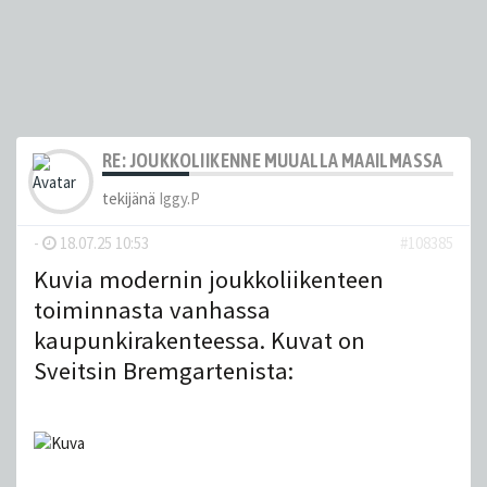
RE: JOUKKOLIIKENNE MUUALLA MAAILMASSA
tekijänä
Iggy.P
-
18.07.25 10:53
#108385
Kuvia modernin joukkoliikenteen
toiminnasta vanhassa
kaupunkirakenteessa. Kuvat on
Sveitsin Bremgartenista: