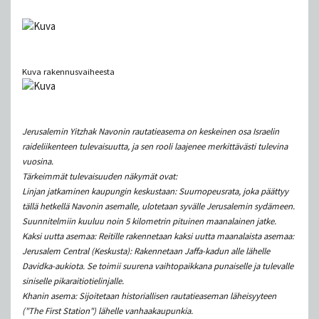
Kuva rakennusvaiheesta
Jerusalemin Yitzhak Navonin rautatieasema on keskeinen osa Israelin
raideliikenteen tulevaisuutta, ja sen rooli laajenee merkittävästi tulevina
vuosina.
Tärkeimmät tulevaisuuden näkymät ovat:
Linjan jatkaminen kaupungin keskustaan: Suurnopeusrata, joka päättyy
tällä hetkellä Navonin asemalle, ulotetaan syvälle Jerusalemin sydämeen.
Suunnitelmiin kuuluu noin 5 kilometrin pituinen maanalainen jatke.
Kaksi uutta asemaa: Reitille rakennetaan kaksi uutta maanalaista asemaa:
Jerusalem Central (Keskusta): Rakennetaan Jaffa-kadun alle lähelle
Davidka-aukiota. Se toimii suurena vaihtopaikkana punaiselle ja tulevalle
siniselle pikaraitiotielinjalle.
Khanin asema: Sijoitetaan historiallisen rautatieaseman läheisyyteen
("The First Station") lähelle vanhaakaupunkia.