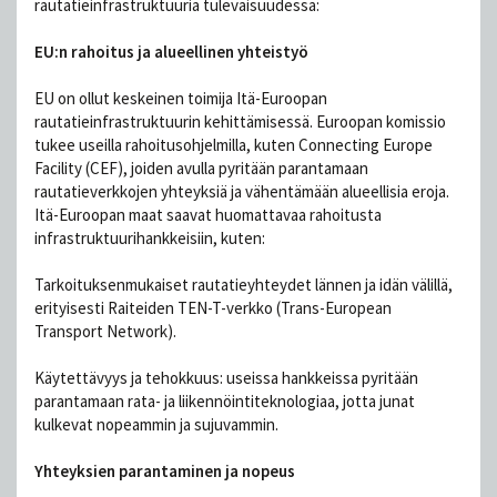
rautatieinfrastruktuuria tulevaisuudessa:
EU:n rahoitus ja alueellinen yhteistyö
EU on ollut keskeinen toimija Itä-Euroopan
rautatieinfrastruktuurin kehittämisessä. Euroopan komissio
tukee useilla rahoitusohjelmilla, kuten Connecting Europe
Facility (CEF), joiden avulla pyritään parantamaan
rautatieverkkojen yhteyksiä ja vähentämään alueellisia eroja.
Itä-Euroopan maat saavat huomattavaa rahoitusta
infrastruktuurihankkeisiin, kuten:
Tarkoituksenmukaiset rautatieyhteydet lännen ja idän välillä,
erityisesti Raiteiden TEN-T-verkko (Trans-European
Transport Network).
Käytettävyys ja tehokkuus: useissa hankkeissa pyritään
parantamaan rata- ja liikennöintiteknologiaa, jotta junat
kulkevat nopeammin ja sujuvammin.
Yhteyksien parantaminen ja nopeus