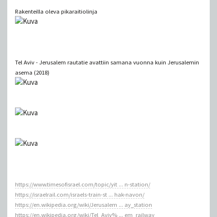
Rakenteilla oleva pikaraitiolinja
Tel Aviv - Jerusalem rautatie avattiin samana vuonna kuin Jerusalemin
asema (2018)
https://www.timesofisrael.com/topic/yit ... n-station/
https://israelrail.com/israels-train-st ... hak-navon/
https://en.wikipedia.org/wiki/Jerusalem ... ay_station
https://en.wikipedia.org/wiki/Tel_Aviv% ... em_railway