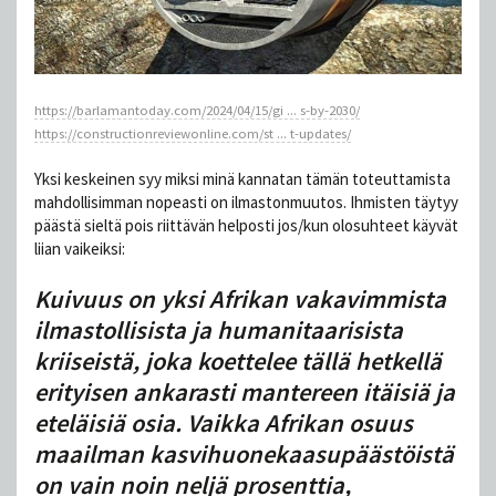
https://barlamantoday.com/2024/04/15/gi ... s-by-2030/
https://constructionreviewonline.com/st ... t-updates/
Yksi keskeinen syy miksi minä kannatan tämän toteuttamista
mahdollisimman nopeasti on ilmastonmuutos. Ihmisten täytyy
päästä sieltä pois riittävän helposti jos/kun olosuhteet käyvät
liian vaikeiksi:
Kuivuus on yksi Afrikan vakavimmista
ilmastollisista ja humanitaarisista
kriiseistä, joka koettelee tällä hetkellä
erityisen ankarasti mantereen itäisiä ja
eteläisiä osia. Vaikka Afrikan osuus
maailman kasvihuonekaasupäästöistä
on vain noin neljä prosenttia,