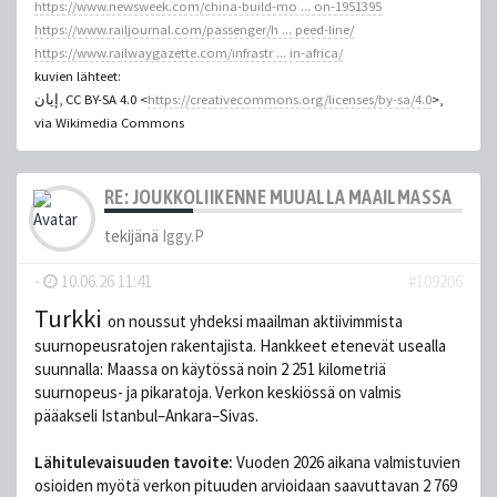
https://www.newsweek.com/china-build-mo ... on-1951395
https://www.railjournal.com/passenger/h ... peed-line/
https://www.railwaygazette.com/infrastr ... in-africa/
kuvien lähteet:
إيان, CC BY-SA 4.0 <
https://creativecommons.org/licenses/by-sa/4.0
>,
via Wikimedia Commons
RE: JOUKKOLIIKENNE MUUALLA MAAILMASSA
tekijänä
Iggy.P
-
10.06.26 11:41
#109206
Turkki
on noussut yhdeksi maailman aktiivimmista
suurnopeusratojen rakentajista. Hankkeet etenevät usealla
suunnalla: Maassa on käytössä noin 2 251 kilometriä
suurnopeus- ja pikaratoja. Verkon keskiössä on valmis
pääakseli Istanbul–Ankara–Sivas.
Lähitulevaisuuden tavoite:
Vuoden 2026 aikana valmistuvien
osioiden myötä verkon pituuden arvioidaan saavuttavan 2 769