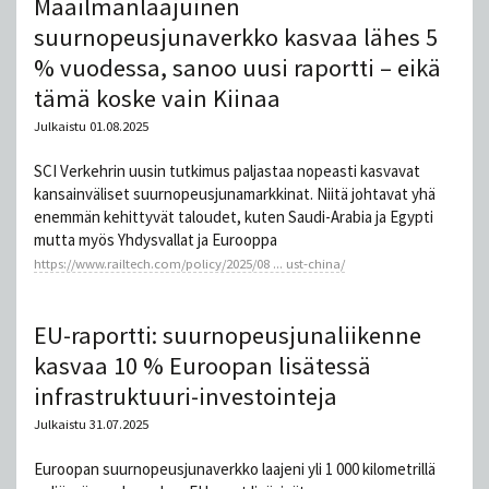
Maailmanlaajuinen
suurnopeusjunaverkko kasvaa lähes 5
% vuodessa, sanoo uusi raportti – eikä
tämä koske vain Kiinaa
Julkaistu 01.08.2025
SCI Verkehrin uusin tutkimus paljastaa nopeasti kasvavat
kansainväliset suurnopeusjunamarkkinat. Niitä johtavat yhä
enemmän kehittyvät taloudet, kuten Saudi-Arabia ja Egypti
mutta myös Yhdysvallat ja Eurooppa
https://www.railtech.com/policy/2025/08 ... ust-china/
EU-raportti: suurnopeusjunaliikenne
kasvaa 10 % Euroopan lisätessä
infrastruktuuri-investointeja
Julkaistu 31.07.2025
Euroopan suurnopeusjunaverkko laajeni yli 1 000 kilometrillä