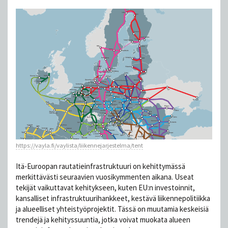
https://vayla.fi/vaylista/liikennejarjestelma/tent
Itä-Euroopan rautatieinfrastruktuuri on kehittymässä
merkittävästi seuraavien vuosikymmenten aikana. Useat
tekijät vaikuttavat kehitykseen, kuten EU:n investoinnit,
kansalliset infrastruktuurihankkeet, kestävä liikennepolitiikka
ja alueelliset yhteistyöprojektit. Tässä on muutamia keskeisiä
trendejä ja kehityssuuntia, jotka voivat muokata alueen