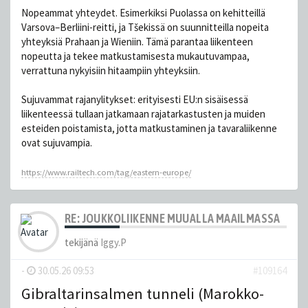
Nopeammat yhteydet. Esimerkiksi Puolassa on kehitteillä
Varsova–Berliini-reitti, ja Tšekissä on suunnitteilla nopeita
yhteyksiä Prahaan ja Wieniin. Tämä parantaa liikenteen
nopeutta ja tekee matkustamisesta mukautuvampaa,
verrattuna nykyisiin hitaampiin yhteyksiin.
Sujuvammat rajanylitykset: erityisesti EU:n sisäisessä
liikenteessä tullaan jatkamaan rajatarkastusten ja muiden
esteiden poistamista, jotta matkustaminen ja tavaraliikenne
ovat sujuvampia.
https://www.railtech.com/tag/eastern-europe/
RE: JOUKKOLIIKENNE MUUALLA MAAILMASSA
tekijänä
Iggy.P
-
30.05.26 09:53
#109164
Gibraltarinsalmen tunneli (Marokko-