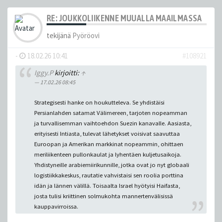
RE: JOUKKOLIIKENNE MUUALLA MAAILMASSA
tekijänä
Pyöröovi
-
18.02.26 10:41
#108921
Iggy.P
kirjoitti:
↑
17.02.26 08:45
Strategisesti hanke on houkutteleva. Se yhdistäisi
Persianlahden satamat Välimereen, tarjoten nopeamman
ja turvallisemman vaihtoehdon Suezin kanavalle. Aasiasta,
erityisesti Intiasta, tulevat lähetykset voisivat saavuttaa
Euroopan ja Amerikan markkinat nopeammin, ohittaen
meriliikenteen pullonkaulat ja lyhentäen kuljetusaikoja.
Yhdistyneille arabiemiirikunnille, jotka ovat jo nyt globaali
logistiikkakeskus, rautatie vahvistaisi sen roolia porttina
idän ja lännen välillä. Toisaalta Israel hyötyisi Haifasta,
josta tulisi kriittinen solmukohta mannertenvälisissä
kauppavirroissa.