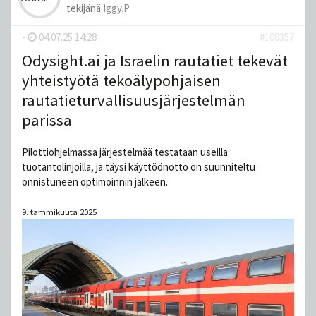
tekijänä
Iggy.P
-
04.07.25 14:28
#108357
Odysight.ai ja Israelin rautatiet tekevät
yhteistyötä tekoälypohjaisen
rautatieturvallisuusjärjestelmän
parissa
Pilottiohjelmassa järjestelmää testataan useilla
tuotantolinjoilla, ja täysi käyttöönotto on suunniteltu
onnistuneen optimoinnin jälkeen.
9. tammikuuta 2025