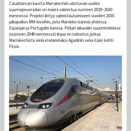
Casablancan kautta Marrakechiin ulottuvan uuden
suurnopeusradan on määrä valmistua vuoteen 2029–2030
mennessä. Projekti liittyy valmistautumiseen vuoden 2030
jalkapallon MM-kisoihin, joita Marokko isännöi yhdessä
Espanjan ja Portugalin kanssa. Pitkän aikavälin suunnitelmissa
(vuoteen 2040 mennessä) linjaa on tarkoitus jatkaa
Marrakechista vielä etelämmäksi Agadiriin sekä itään kohti
Fèsiä.