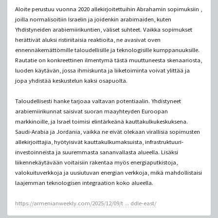
Aloite perustuu vuonna 2020 allekirjoitettuihin Abrahamin sopimuksiin ,
joilla normalisoitiin Israelin ja joidenkin arabimaiden, kuten
Yhdistyneiden arabiemiirikuntien, väliset suhteet. Vaikka sopimukset
herättivät aluksi ristiriitaisia ​​​​reaktioita, ne avasivat oven
ennennäkemättömille taloudellisille ja teknologisille kumppanuuksille.
Rautatie on konkreettinen ilmentymä tästä muuttuneesta skenaariosta,
luoden käytävän, jossa ihmiskunta ja liiketoiminta voivat ylittää ja
jopa yhdistää keskustelun kaksi osapuolta.
Taloudellisesti hanke tarjoaa valtavan potentiaalin. Yhdistyneet
arabiemiirikunnat saisivat suoran maayhteyden Euroopan
markkinoille, ja Israel toimisi elintärkeänä kauttakulkukeskuksena.
Saudi-Arabia ja Jordania, vaikka ne eivät olekaan virallisia sopimusten
allekirjoittajia, hyötyisivät kauttakulkumaksuista, infrastruktuuri-
investoinneista ja suuremmasta sananvallasta alueella. Lisäksi
liikennekäytävään voitaisiin rakentaa myös energiaputkistoja,
valokuituverkkoja ja uusiutuvan energian verkkoja, mikä mahdollistaisi
laajemman teknologisen integraation koko alueella.
https://armenianweekly.com/2025/12/09/t ... ddle-east/