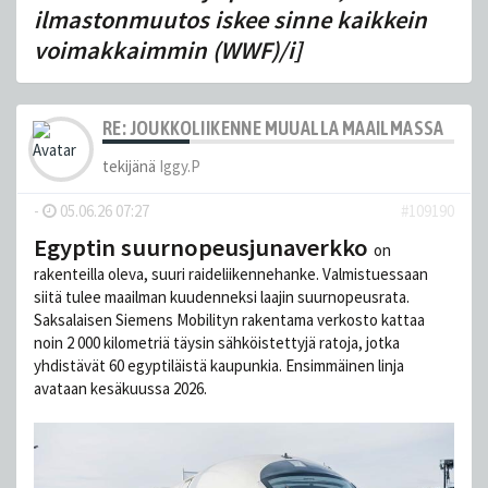
ilmastonmuutos iskee sinne kaikkein
voimakkaimmin (WWF)/i]
RE: JOUKKOLIIKENNE MUUALLA MAAILMASSA
tekijänä
Iggy.P
-
05.06.26 07:27
#109190
Egyptin suurnopeusjunaverkko
on
rakenteilla oleva, suuri raideliikennehanke. Valmistuessaan
siitä tulee maailman kuudenneksi laajin suurnopeusrata.
Saksalaisen Siemens Mobilityn rakentama verkosto kattaa
noin 2 000 kilometriä täysin sähköistettyjä ratoja, jotka
yhdistävät 60 egyptiläistä kaupunkia. Ensimmäinen linja
avataan kesäkuussa 2026.