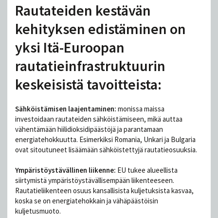
Rautateiden kestävän
kehityksen edistäminen on
yksi Itä-Euroopan
rautatieinfrastruktuurin
keskeisistä tavoitteista:
Sähköistämisen laajentaminen:
monissa maissa
investoidaan rautateiden sähköistämiseen, mikä auttaa
vähentämään hiilidioksidipäästöjä ja parantamaan
energiatehokkuutta. Esimerkiksi Romania, Unkari ja Bulgaria
ovat sitoutuneet lisäämään sähköistettyjä rautatieosuuksia.
Ympäristöystävällinen liikenne:
EU tukee alueellista
siirtymistä ympäristöystävällisempään liikenteeseen.
Rautatieliikenteen osuus kansallisista kuljetuksista kasvaa,
koska se on energiatehokkain ja vähäpäästöisin
kuljetusmuoto.