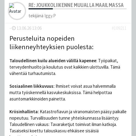
RE: JOUKKOLIIKENNE MUUALLA MAAILMASSA
tekijänä
Iggy.P
-
13.06.26 13:06
#109211
Perusteluita nopeiden
liikenneyhteyksien puolesta:
Taloudellinen kuilu alueiden välillä kapenee
: Työpaikat,
terveydenhuolto ja koulutus ovat kaikkien ulottuvilla. Tämä
vähentää turhautumista.
Sosiaalinen liikkuvuus:
Ihmiset voivat asua halvemmalla
mutta työskennellä kasvukeskuksissa. Tämä helpottaa
asuntomarkkinoiden painetta.
Kriisinhallinta:
Katastrofiavun ja viranomaisten pääsy paikalle
nopeutuu. Turvallisuuden tunne yhteiskunnassa lisääntyy.
Taloudellinen vakaus: Tavaraketjut toimivat ilman katkoja.
Tasaiseksi koettu talouskasvu ehkäisee sisäisiä