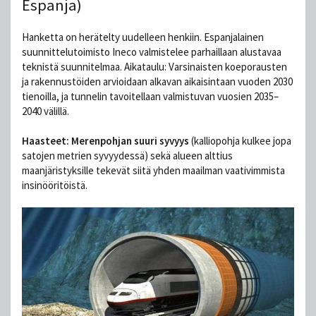
Espanja)
Hanketta on herätelty uudelleen henkiin. Espanjalainen
suunnittelutoimisto Ineco valmistelee parhaillaan alustavaa
teknistä suunnitelmaa. Aikataulu: Varsinaisten koeporausten
ja rakennustöiden arvioidaan alkavan aikaisintaan vuoden 2030
tienoilla, ja tunnelin tavoitellaan valmistuvan vuosien 2035–
2040 välillä.
Haasteet: Merenpohjan suuri syvyys
(kalliopohja kulkee jopa
satojen metrien syvyydessä) sekä alueen alttius
maanjäristyksille tekevät siitä yhden maailman vaativimmista
insinööritöistä.