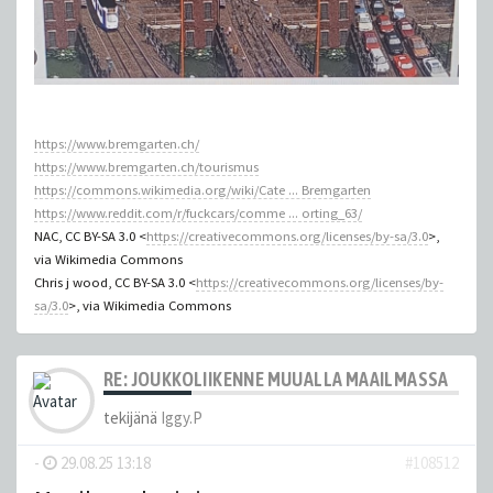
https://www.bremgarten.ch/
https://www.bremgarten.ch/tourismus
https://commons.wikimedia.org/wiki/Cate ... Bremgarten
https://www.reddit.com/r/fuckcars/comme ... orting_63/
NAC, CC BY-SA 3.0 <
https://creativecommons.org/licenses/by-sa/3.0
>,
via Wikimedia Commons
Chris j wood, CC BY-SA 3.0 <
https://creativecommons.org/licenses/by-
sa/3.0
>, via Wikimedia Commons
RE: JOUKKOLIIKENNE MUUALLA MAAILMASSA
tekijänä
Iggy.P
-
29.08.25 13:18
#108512