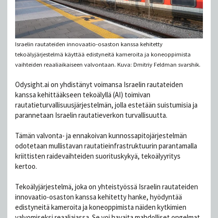
Israelin rautateiden innovaatio-osaston kanssa kehitetty
tekoälyjärjestelmä käyttää edistyneitä kameroita ja koneoppimista
vaihteiden reaaliaikaiseen valvontaan. Kuva: Dmitriy Feldman svarshik.
Odysight.ai on yhdistänyt voimansa Israelin rautateiden
kanssa kehittääkseen tekoälyllä (AI) toimivan
rautatieturvallisuusjärjestelmän, jolla estetään suistumisia ja
parannetaan Israelin rautatieverkon turvallisuutta.
Tämän valvonta- ja ennakoivan kunnossapitojärjestelmän
odotetaan mullistavan rautatieinfrastruktuurin parantamalla
kriittisten raidevaihteiden suorituskykyä, tekoälyyritys
kertoo.
Tekoälyjärjestelmä, joka on yhteistyössä Israelin rautateiden
innovaatio-osaston kanssa kehitetty hanke, hyödyntää
edistyneitä kameroita ja koneoppimista näiden kytkimien
valvomiseksi reaaliajassa. Se voi havaita mahdolliset ongelmat