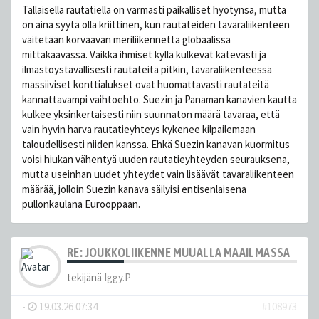
Tällaisella rautatiellä on varmasti paikalliset hyötynsä, mutta
on aina syytä olla kriittinen, kun rautateiden tavaraliikenteen
väitetään korvaavan meriliikennettä globaalissa
mittakaavassa. Vaikka ihmiset kyllä kulkevat kätevästi ja
ilmastoystävällisesti rautateitä pitkin, tavaraliikenteessä
massiiviset konttialukset ovat huomattavasti rautateitä
kannattavampi vaihtoehto. Suezin ja Panaman kanavien kautta
kulkee yksinkertaisesti niin suunnaton määrä tavaraa, että
vain hyvin harva rautatieyhteys kykenee kilpailemaan
taloudellisesti niiden kanssa. Ehkä Suezin kanavan kuormitus
voisi hiukan vähentyä uuden rautatieyhteyden seurauksena,
mutta useinhan uudet yhteydet vain lisäävät tavaraliikenteen
määrää, jolloin Suezin kanava säilyisi entisenlaisena
pullonkaulana Eurooppaan.
RE: JOUKKOLIIKENNE MUUALLA MAAILMASSA
tekijänä
Iggy.P
-
19.03.26 07:34
#108973