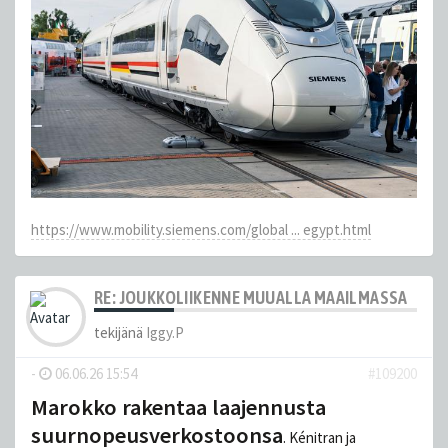
https://www.mobility.siemens.com/global ... egypt.html
RE: JOUKKOLIIKENNE MUUALLA MAAILMASSA
tekijänä
Iggy.P
-
06.06.26 15:54
#109200
Marokko rakentaa laajennusta
suurnopeusverkostoonsa
. Kénitran ja