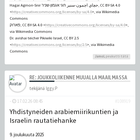
Hagai Agmon-Snir حچاي اچمون-سنير חגי אגמון-שניר, CC BY-SA 4.0
<
https://creativecommons.org/licenses/by-sa/4.0
>, via Wikimedia
Commons
פארוק, CC BY-SA 4.0 <
https://creativecommons.org/licenses/by-sa/4.0
>,
via Wikimedia Commons
Dr. avishai teicher Pikiwiki Israel, CC BY 2.5
<
https://creativecommons.org/licenses/by/2.5
>, via Wikimedia
Commons
JamoL
peukutti tätä
RE: JOUKKOLIIKENNE MUUALLA MAAILMASSA
tekijänä
Iggy.P
-
17.02.26 08:45
#108919
Yhdistyneiden arabiemiirikuntien ja
Israelin rautatiehanke
9. joulukuuta 2025