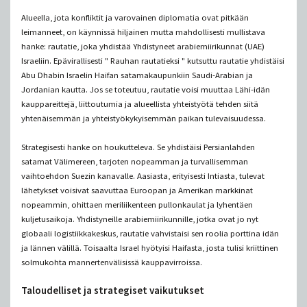
Alueella, jota konfliktit ja varovainen diplomatia ovat pitkään
leimanneet, on käynnissä hiljainen mutta mahdollisesti mullistava
hanke: rautatie, joka yhdistää Yhdistyneet arabiemiirikunnat (UAE)
Israeliin. Epävirallisesti " Rauhan rautatieksi " kutsuttu rautatie yhdistäisi
Abu Dhabin Israelin Haifan satamakaupunkiin Saudi-Arabian ja
Jordanian kautta. Jos se toteutuu, rautatie voisi muuttaa Lähi-idän
kauppareittejä, liittoutumia ja alueellista yhteistyötä tehden siitä
yhtenäisemmän ja yhteistyökykyisemmän paikan tulevaisuudessa.
Strategisesti hanke on houkutteleva. Se yhdistäisi Persianlahden
satamat Välimereen, tarjoten nopeamman ja turvallisemman
vaihtoehdon Suezin kanavalle. Aasiasta, erityisesti Intiasta, tulevat
lähetykset voisivat saavuttaa Euroopan ja Amerikan markkinat
nopeammin, ohittaen meriliikenteen pullonkaulat ja lyhentäen
kuljetusaikoja. Yhdistyneille arabiemiirikunnille, jotka ovat jo nyt
globaali logistiikkakeskus, rautatie vahvistaisi sen roolia porttina idän
ja lännen välillä. Toisaalta Israel hyötyisi Haifasta, josta tulisi kriittinen
solmukohta mannertenvälisissä kauppavirroissa.
Taloudelliset ja strategiset vaikutukset