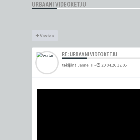
URBAANI VIDEOKETJU
Vastaa
RE: URBAANI VIDEOKETJU
tekijänä
Janne_H
-
29.04.26 12:05