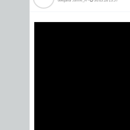
tekijänä
Janne_H
-
30.05.26 13:57