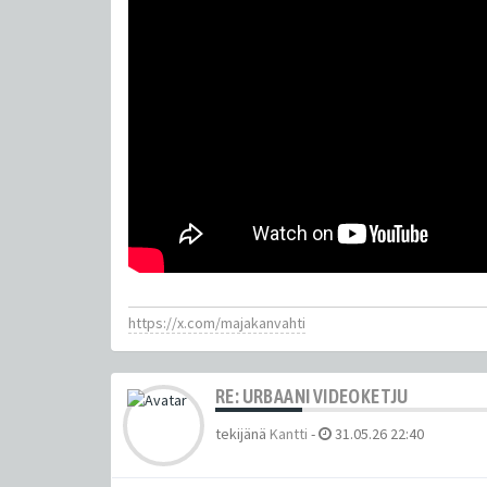
https://x.com/majakanvahti
RE: URBAANI VIDEOKETJU
tekijänä
Kantti
-
31.05.26 22:40