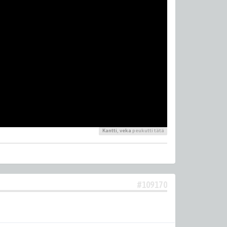
Kantti
,
veka
peukutti tätä
#109170