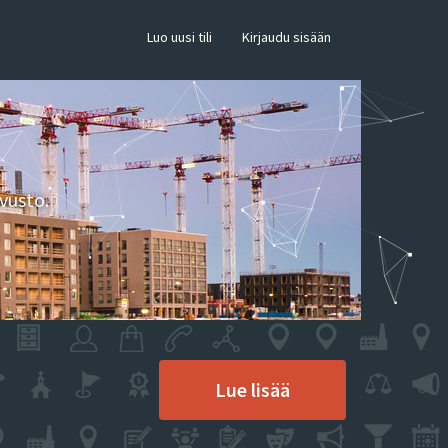
×
Luo uusi tili
Kirjaudu sisään
vusto.
Lue lisää