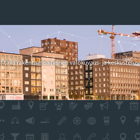
tava rakentamisaiheinen valokuvaus- ja keskustelusi