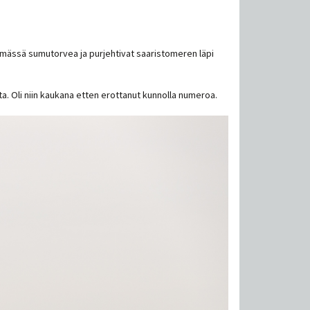
ttämässä sumutorvea ja purjehtivat saaristomeren läpi
ta. Oli niin kaukana etten erottanut kunnolla numeroa.