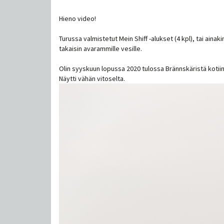
Hieno video!
Turussa valmistetut Mein Shiff -alukset (4 kpl), tai ai
takaisin avarammille vesille.
Olin syyskuun lopussa 2020 tulossa Brännskäristä kotiinp
Näytti vähän vitoselta.