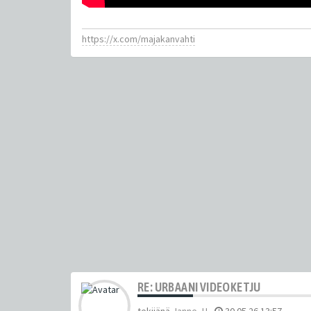
https://x.com/majakanvahti
RE: URBAANI VIDEOKETJU