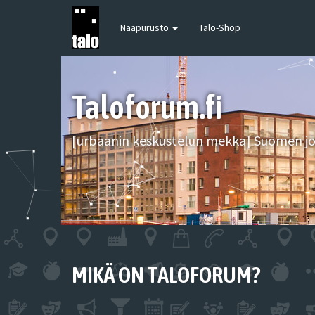
Naapurusto
Talo-Shop
Taloforum.fi
[urbaanin keskustelun mekka] Suomen joh
MIKÄ ON TALOFORUM?