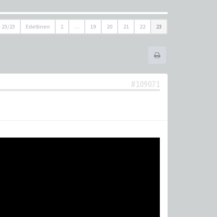
u
23
/
23
Edellinen
1
…
19
20
21
22
23
#109071