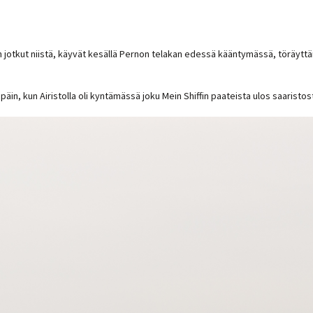
nakin jotkut niistä, käyvät kesällä Pernon telakan edessä kääntymässä, töräy
äin, kun Airistolla oli kyntämässä joku Mein Shiffin paateista ulos saaristos