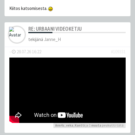
Kiitos katsomisesta.
RE: URBAANI VIDEOKETJU
tekijänä
Janne_H
-
28.07.26 16:22
#109331
Arm4s
,
veka
,
Kantti
ja 1
muuta
peukutti tätä