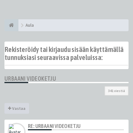
Aula
Rekisteröidy tai kirjaudu sisään käyttämällä
tunnuksiasi seuraavissa palveluissa:
URBAANI VIDEOKETJU
341 viestiä
Vastaa
RE: URBAANI VIDEOKETJU