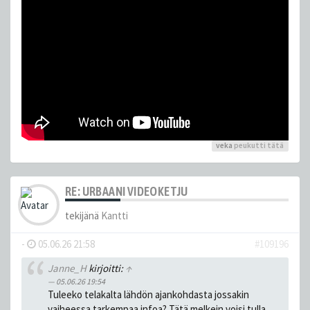
veka
peukutti tätä
RE: URBAANI VIDEOKETJU
tekijänä
Kantti
-
05.06.26 21:58
#109196
Janne_H
kirjoitti:
↑
05.06.26 19:54
Tuleeko telakalta lähdön ajankohdasta jossakin
vaiheessa tarkempaa infoa? Tätä melkein voisi tulla