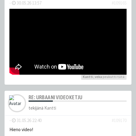
-
30.05.26 13:57
#109165
Kantti
,
veka
peukutti tätä
RE: URBAANI VIDEOKETJU
tekijänä
Kantti
-
31.05.26 22:40
#109170
Hieno video!