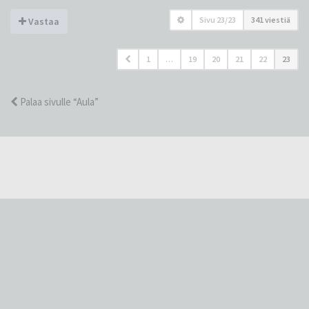
Sivu
23
/
23
341 viestiä
Vastaa
1
…
19
20
21
22
23
Palaa sivulle “Aula”