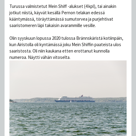
Turussa valmistetut Mein Shiff -alukset (4 kpl), tai ainakin
jotkut niistä, käyvät kesällä Pernon telakan edessä
kääntymässä, töräyttämässä sumutorvea ja purjehtivat
saaristomeren läpi takaisin avarammille vesille.
Olin syyskuun lopussa 2020 tulossa Brännskäristä kotiinpäin,
kun Airistolla oli kyntämässä joku Mein Shiffin paateista ulos
saaristosta. Oli niin kaukana etten erottanut kunnolla
numeroa. Näytti vähän vitoselta.