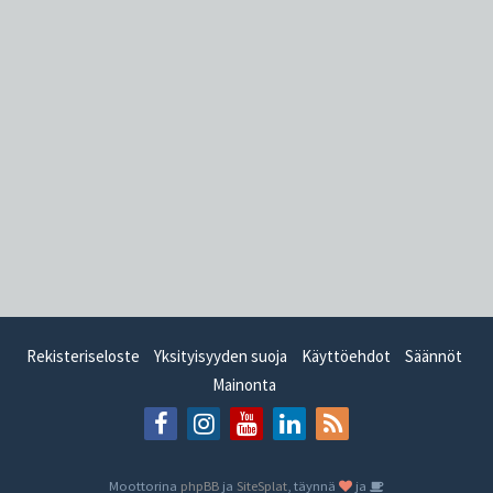
Rekisteriseloste
Yksityisyyden suoja
Käyttöehdot
Säännöt
Mainonta
Moottorina
phpBB
ja
SiteSplat
, täynnä
ja