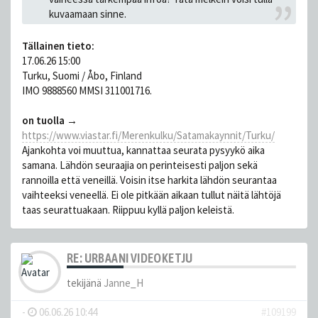
kuvaamaan sinne.
Tällainen tieto:
17.06.26 15:00
Turku, Suomi / Åbo, Finland
IMO 9888560 MMSI 311001716.
on tuolla →
https://www.viastar.fi/Merenkulku/Satamakaynnit/Turku/
Ajankohta voi muuttua, kannattaa seurata pysyykö aika
samana. Lähdön seuraajia on perinteisesti paljon sekä
rannoilla että veneillä. Voisin itse harkita lähdön seurantaa
vaihteeksi veneellä. Ei ole pitkään aikaan tullut näitä lähtöjä
taas seurattuakaan. Riippuu kyllä paljon keleistä.
RE: URBAANI VIDEOKETJU
tekijänä
Janne_H
-
06.06.26 10:44
#109199