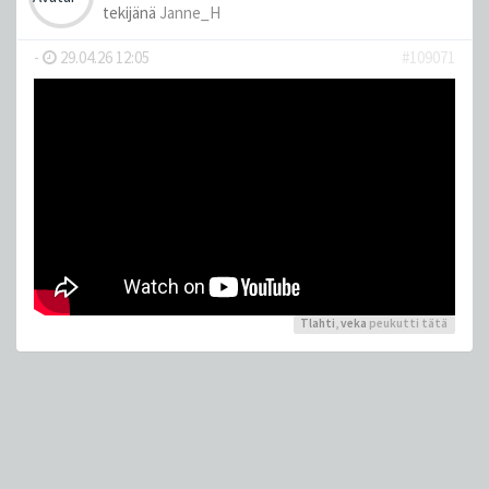
tekijänä
Janne_H
-
29.04.26 12:05
#109071
Tlahti
,
veka
peukutti tätä