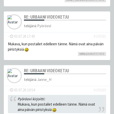
RE: URBAANI VIDEOKETJU
tekijänä
Pyöröovi
-
03.07.26 17:43
#109265
Mukava, kun postailet edelleen tänne. Nämä ovat aina päivän
piristyksiä
veka
peukutti tätä
RE: URBAANI VIDEOKETJU
tekijänä
Janne_H
-
05.07.26 10:54
#109269
Pyöröovi kirjoitti:
Mukava, kun postailet edelleen tänne. Nämä ovat
aina päivän piristyksiä