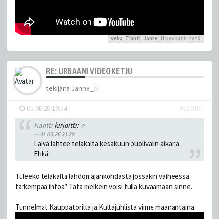
veka
,
Tlahti
,
Janne_H
peukutti tätä
RE: URBAANI VIDEOKETJU
tekijänä
Janne_H
-
05.06.26 19:54
#109195
Kantti
kirjoitti:
↑
31.05.26 23:20
Laiva lähtee telakalta kesäkuun puolivälin aikana.
Ehkä.
Tuleeko telakalta lähdön ajankohdasta jossakin vaiheessa
tarkempaa infoa? Tätä melkein voisi tulla kuvaamaan sinne.
Tunnelmat Kauppatorilta ja Kultajuhlista viime maanantaina.