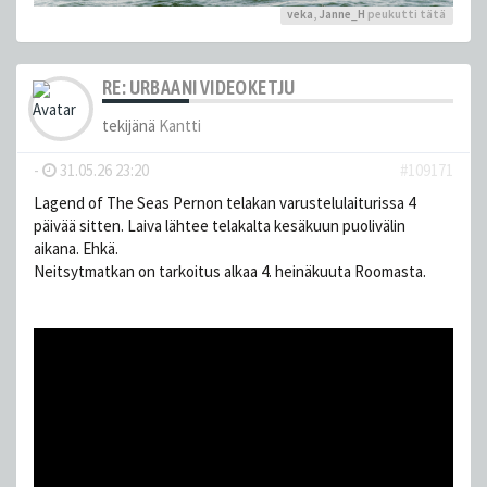
veka
,
Janne_H
peukutti tätä
RE: URBAANI VIDEOKETJU
tekijänä
Kantti
-
31.05.26 23:20
#109171
Lagend of The Seas Pernon telakan varustelulaiturissa 4
päivää sitten. Laiva lähtee telakalta kesäkuun puolivälin
aikana. Ehkä.
Neitsytmatkan on tarkoitus alkaa 4. heinäkuuta Roomasta.