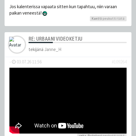
Jos kalenterissa vapaata sitten kun tapahtuu, niin varaan
paikan veneestä!
Kantti
peukutti tätä
RE: URBAANI VIDEOKETJU
tekijänä
Janne_H
-
03.07.26 11:56
#109264
veka
,
Pyöröovi
peukutti tätä