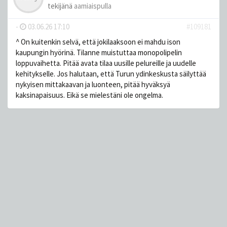
tekijänä
aamiaispulla
-
03.06.26 17:10
#109181
^ On kuitenkin selvä, että jokilaaksoon ei mahdu ison
kaupungin hyörinä. Tilanne muistuttaa monopolipelin
loppuvaihetta. Pitää avata tilaa uusille pelureille ja uudelle
kehitykselle. Jos halutaan, että Turun ydinkeskusta säilyttää
nykyisen mittakaavan ja luonteen, pitää hyväksyä
kaksinapaisuus. Eikä se mielestäni ole ongelma.