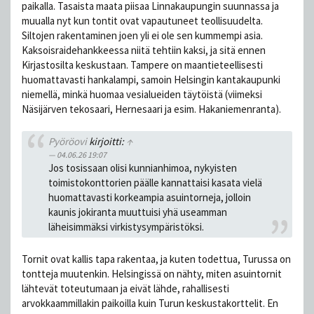
paikalla. Tasaista maata piisaa Linnakaupungin suunnassa ja
muualla nyt kun tontit ovat vapautuneet teollisuudelta.
Siltojen rakentaminen joen yli ei ole sen kummempi asia.
Kaksoisraidehankkeessa niitä tehtiin kaksi, ja sitä ennen
Kirjastosilta keskustaan. Tampere on maantieteellisesti
huomattavasti hankalampi, samoin Helsingin kantakaupunki
niemellä, minkä huomaa vesialueiden täytöistä (viimeksi
Näsijärven tekosaari, Hernesaari ja esim. Hakaniemenranta).
Pyöröovi
kirjoitti:
↑
04.06.26 19:07
Jos tosissaan olisi kunnianhimoa, nykyisten
toimistokonttorien päälle kannattaisi kasata vielä
huomattavasti korkeampia asuintorneja, jolloin
kaunis jokiranta muuttuisi yhä useamman
läheisimmäksi virkistysympäristöksi.
Tornit ovat kallis tapa rakentaa, ja kuten todettua, Turussa on
tontteja muutenkin. Helsingissä on nähty, miten asuintornit
lähtevät toteutumaan ja eivät lähde, rahallisesti
arvokkaammillakin paikoilla kuin Turun keskustakorttelit. En