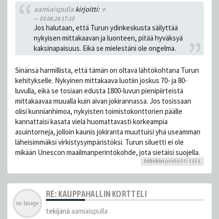
aamiaispulla
kirjoitti:
↑
03.06.26 17:10
Jos halutaan, että Turun ydinkeskusta säilyttää
nykyisen mittakaavan ja luonteen, pitää hyväksyä
kaksinapaisuus. Eikä se mielestäni ole ongelma.
Sinänsä harmillista, että tämän on oltava lähtökohtana Turun
kehitykselle. Nykyinen mittakaava luotiin joskus 70- ja 80-
luvulla, eikä se tosiaan edusta 1800-luvun pienipiirteistä
mittakaavaa muualla kuin aivan jokirannassa. Jos tosissaan
olisi kunnianhimoa, nykyisten toimistokonttorien päälle
kannattaisi kasata vielä huomattavasti korkeampia
asuintorneja, jolloin kaunis jokiranta muuttuisi yhä useamman
läheisimmäksi virkistysympäristöksi. Turun siluetti ei ole
mikään Unescon maailmanperintökohde, jota sietäisi suojella.
tiiliskivi
peukutti tätä
RE: KAUPPAHALLIN KORTTELI
tekijänä
aamiaispulla