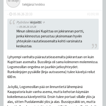
tekijänä
hmikko
-
05.06.26 23:33
#109198
Pyöröovi
kirjoitti:
↑
05.06.26 10:28
Minun silmissäni Kupittaa on jokirannan portti,
jonka kiinnostus perustuu yksinomaan hyviin
yhteyksiin rautatieasemalta kohti varsinaista
keskustaa.
Lyhyempi vanhalta päärautatieasemalta jokirantaan on kuin
Kupittaan asemalta. Bussilinja oli sama kolmonen molemmissa.
Logomosillan ongelma on juurikin jatkoyhteydet.
Runkolinjojen pysäkille (linja-autoasema) tulee kävelyä reilut
600 m.
Ja kyllä, Logomosillan pää on linnuntietä lähempänä
Kauppatoria kuin vanha asema, mutta kehotan käymään
kokeilemassa kävelyreittiä. Ensin tulee portaat sillalle ylös ja
alas, sitten Puolalanmäki ylös ja alas. Bussipysäkki on, mutta