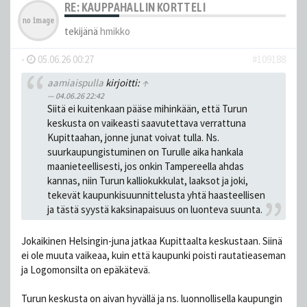
RE: KAUPPAHALLIN KORTTELI
tekijänä
hmikko
-
05.06.26 00:27
#109188
aamiaispulla
kirjoitti:
↑
04.06.26 22:42
Siitä ei kuitenkaan pääse mihinkään, että Turun
keskusta on vaikeasti saavutettava verrattuna
Kupittaahan, jonne junat voivat tulla. Ns.
suurkaupungistuminen on Turulle aika hankala
maanieteellisesti, jos onkin Tampereella ahdas
kannas, niin Turun kalliokukkulat, laaksot ja joki,
tekevät kaupunkisuunnittelusta yhtä haasteellisen
ja tästä syystä kaksinapaisuus on luonteva suunta.
Jokaikinen Helsingin-juna jatkaa Kupittaalta keskustaan. Siinä
ei ole muuta vaikeaa, kuin että kaupunki poisti rautatieaseman
ja Logomonsilta on epäkätevä.
Turun keskusta on aivan hyvällä ja ns. luonnollisella kaupungin