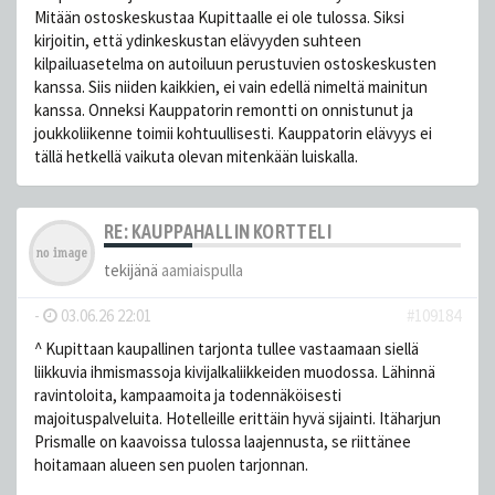
Mitään ostoskeskustaa Kupittaalle ei ole tulossa. Siksi
kirjoitin, että ydinkeskustan elävyyden suhteen
kilpailuasetelma on autoiluun perustuvien ostoskeskusten
kanssa. Siis niiden kaikkien, ei vain edellä nimeltä mainitun
kanssa. Onneksi Kauppatorin remontti on onnistunut ja
joukkoliikenne toimii kohtuullisesti. Kauppatorin elävyys ei
tällä hetkellä vaikuta olevan mitenkään luiskalla.
RE: KAUPPAHALLIN KORTTELI
tekijänä
aamiaispulla
-
03.06.26 22:01
#109184
^ Kupittaan kaupallinen tarjonta tullee vastaamaan siellä
liikkuvia ihmismassoja kivijalkaliikkeiden muodossa. Lähinnä
ravintoloita, kampaamoita ja todennäköisesti
majoituspalveluita. Hotelleille erittäin hyvä sijainti. Itäharjun
Prismalle on kaavoissa tulossa laajennusta, se riittänee
hoitamaan alueen sen puolen tarjonnan.