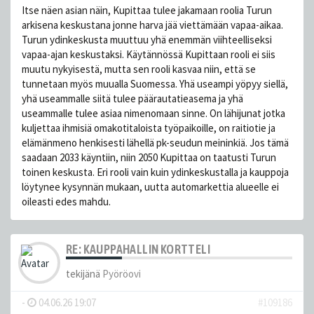
Itse näen asian näin, Kupittaa tulee jakamaan roolia Turun
arkisena keskustana jonne harva jää viettämään vapaa-aikaa.
Turun ydinkeskusta muuttuu yhä enemmän viihteelliseksi
vapaa-ajan keskustaksi. Käytännössä Kupittaan rooli ei siis
muutu nykyisestä, mutta sen rooli kasvaa niin, että se
tunnetaan myös muualla Suomessa. Yhä useampi yöpyy siellä,
yhä useammalle siitä tulee päärautatieasema ja yhä
useammalle tulee asiaa nimenomaan sinne. On lähijunat jotka
kuljettaa ihmisiä omakotitaloista työpaikoille, on raitiotie ja
elämänmeno henkisesti lähellä pk-seudun meininkiä. Jos tämä
saadaan 2033 käyntiin, niin 2050 Kupittaa on taatusti Turun
toinen keskusta. Eri rooli vain kuin ydinkeskustalla ja kauppoja
löytynee kysynnän mukaan, uutta automarkettia alueelle ei
oileasti edes mahdu.
RE: KAUPPAHALLIN KORTTELI
tekijänä
Pyöröovi
-
04.06.26 19:07
#109186