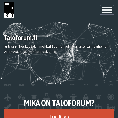
Toggle
Navigatio
Taloforum.fi
[urbaanin keskustelun mekka] Suomen johtava rakentamisaiheinen
valokuvaus- ja keskustelusivusto.
MIKÄ ON TALOFORUM?
Lue lisää