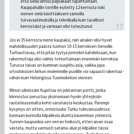
että siellä lähtisi paljoakaan tapahtumaan.
Kauppahallin tontille esitetty 12 kerrosta toki
menee vielä käsittääkseni samoilla
turvavaatimuksilla ja tekniikalla kuin tavalliset
kerrostalot ja varmaan olisi toteutunut.
Jos ei 35 kerrosta mene kaupaksi, niin ainakin olisi hyvät
mahdollisuudet päästä tuohon 10-15 kerroksen tienoille.
Turhauttavaa, että pitää tyytyä jonnekin kahdeksaan, kun
rakennuttaja olisi valmis toteuttamaan enemmän kerroksia.
Turussa taivas on kumman suojeltu asia, vaikka jopa
ortodoksisen kirkon molemmille puolille voi vapaasti rakentaa -
vähän kuin Helsingissä Tuomiokirkon viereen.
Minun silmissäni Kupittaa on jokirannan portti, jonka
kiinnostus perustuu yksinomaan hyviin yhteyksiin
rautatieasemalta kohti varsinaista keskustaa. Parempi
kysymys on sitten, onnistuuko Turku tulevaisuudessa
luomaan kunnolla kilpailevia alueita kauemmas ytimestä.
Tunnen kaupunkia sen verran heikosti, etten aivan osaa
vastata, mutta varmasti satama-alue jo kilpailee tässä