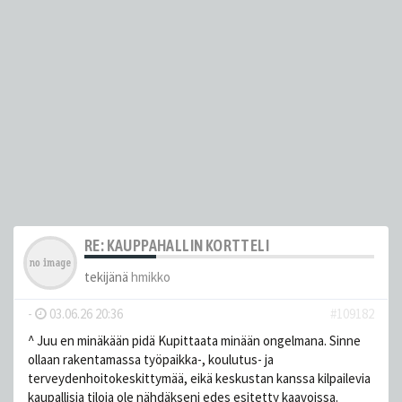
RE: KAUPPAHALLIN KORTTELI
tekijänä
hmikko
-
03.06.26 20:36
#109182
^ Juu en minäkään pidä Kupittaata minään ongelmana. Sinne
ollaan rakentamassa työpaikka-, koulutus- ja
terveydenhoitokeskittymää, eikä keskustan kanssa kilpailevia
kaupallisia tiloja ole nähdäkseni edes esitetty kaavoissa.