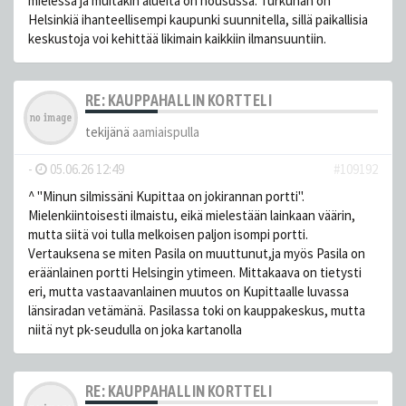
mielessä ja muitakin alueita on nousussa. Turkuhan on
Helsinkiä ihanteellisempi kaupunki suunnitella, sillä paikallisia
keskustoja voi kehittää likimain kaikkiin ilmansuuntiin.
RE: KAUPPAHALLIN KORTTELI
tekijänä
aamiaispulla
-
05.06.26 12:49
#109192
^ "Minun silmissäni Kupittaa on jokirannan portti".
Mielenkiintoisesti ilmaistu, eikä mielestään lainkaan väärin,
mutta siitä voi tulla melkoisen paljon isompi portti.
Vertauksena se miten Pasila on muuttunut,ja myös Pasila on
eräänlainen portti Helsingin ytimeen. Mittakaava on tietysti
eri, mutta vastaavanlainen muutos on Kupittaalle luvassa
länsiradan vetämänä. Pasilassa toki on kauppakeskus, mutta
niitä nyt pk-seudulla on joka kartanolla
RE: KAUPPAHALLIN KORTTELI