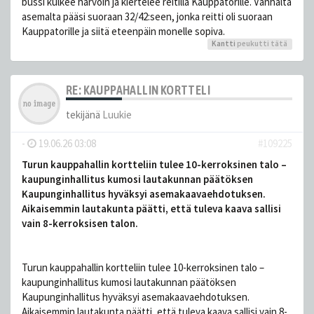
bussi kulkee harvoin ja kiertelee reitillä Kauppatorille. Vanhalta
asemalta pääsi suoraan 32/42:seen, jonka reitti oli suoraan
Kauppatorille ja siitä eteenpäin monelle sopiva.
Kantti
peukutti tätä
RE: KAUPPAHALLIN KORTTELI
tekijänä
Luukie
-
19.06.26 03:08
#109225
Turun kauppahallin kortteliin tulee 10-kerroksinen talo –
kaupungin­hallitus kumosi lautakunnan päätöksen
Kaupunginhallitus hyväksyi asemakaava­ehdotuksen.
Aikaisemmin lautakunta päätti, että tuleva kaava sallisi
vain 8-kerroksisen talon.
Turun kauppahallin kortteliin tulee 10-kerroksinen talo –
kaupungin­hallitus kumosi lautakunnan päätöksen
Kaupunginhallitus hyväksyi asemakaava­ehdotuksen.
Aikaisemmin lautakunta päätti, että tuleva kaava sallisi vain 8-