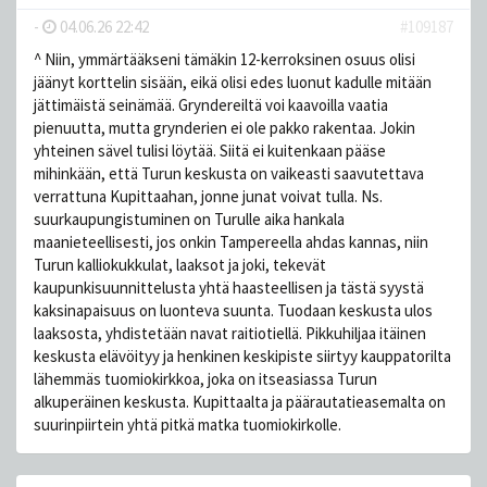
-
04.06.26 22:42
#109187
^ Niin, ymmärtääkseni tämäkin 12-kerroksinen osuus olisi
jäänyt korttelin sisään, eikä olisi edes luonut kadulle mitään
jättimäistä seinämää. Gryndereiltä voi kaavoilla vaatia
pienuutta, mutta grynderien ei ole pakko rakentaa. Jokin
yhteinen sävel tulisi löytää. Siitä ei kuitenkaan pääse
mihinkään, että Turun keskusta on vaikeasti saavutettava
verrattuna Kupittaahan, jonne junat voivat tulla. Ns.
suurkaupungistuminen on Turulle aika hankala
maanieteellisesti, jos onkin Tampereella ahdas kannas, niin
Turun kalliokukkulat, laaksot ja joki, tekevät
kaupunkisuunnittelusta yhtä haasteellisen ja tästä syystä
kaksinapaisuus on luonteva suunta. Tuodaan keskusta ulos
laaksosta, yhdistetään navat raitiotiellä. Pikkuhiljaa itäinen
keskusta elävöityy ja henkinen keskipiste siirtyy kauppatorilta
lähemmäs tuomiokirkkoa, joka on itseasiassa Turun
alkuperäinen keskusta. Kupittaalta ja päärautatieasemalta on
suurinpiirtein yhtä pitkä matka tuomiokirkolle.