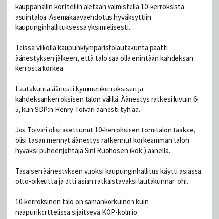
kauppahallin kortteliin aletaan valmistella 10-kerroksista
asuintaloa. Asemakaavaehdotus hyväksyttiin
kaupunginhallituksessa yksimielisesti.
Toissa viikolla kaupunkiympäristölautakunta päätti
äänestyksen jälkeen, että talo saa olla enintään kahdeksan
kerrosta korkea.
Lautakunta äänesti kymmenkerroksisen ja
kahdeksankerroksisen talon välillä. Äänestys ratkesi luvuin 6-
5, kun SDP:n Henry Toivari äänesti tyhjää.
Jos Toivari olisi asettunut 10-kerroksisen tornitalon taakse,
olisi tasan mennyt äänestys ratkennut korkeamman talon
hyväksi puheenjohtaja Sini Ruohosen (kok.) äänellä.
Tasaisen äänestyksen vuoksi kaupunginhallitus käytti asiassa
otto-oikeutta ja otti asian ratkaistavaksi lautakunnan ohi.
10-kerroksinen talo on samankorkuinen kuin
naapurikorttelissa sijaitseva KOP-kolmio.