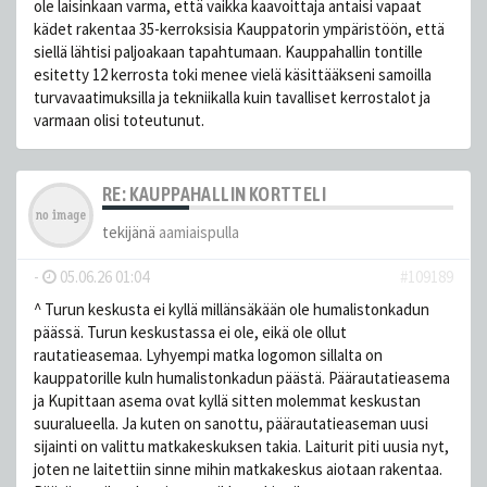
ole laisinkaan varma, että vaikka kaavoittaja antaisi vapaat
kädet rakentaa 35-kerroksisia Kauppatorin ympäristöön, että
siellä lähtisi paljoakaan tapahtumaan. Kauppahallin tontille
esitetty 12 kerrosta toki menee vielä käsittääkseni samoilla
turvavaatimuksilla ja tekniikalla kuin tavalliset kerrostalot ja
varmaan olisi toteutunut.
RE: KAUPPAHALLIN KORTTELI
tekijänä
aamiaispulla
-
05.06.26 01:04
#109189
^ Turun keskusta ei kyllä millänsäkään ole humalistonkadun
päässä. Turun keskustassa ei ole, eikä ole ollut
rautatieasemaa. Lyhyempi matka logomon sillalta on
kauppatorille kuln humalistonkadun päästä. Päärautatieasema
ja Kupittaan asema ovat kyllä sitten molemmat keskustan
suuralueella. Ja kuten on sanottu, päärautatieaseman uusi
sijainti on valittu matkakeskuksen takia. Laiturit piti uusia nyt,
joten ne laitettiin sinne mihin matkakeskus aiotaan rakentaa.