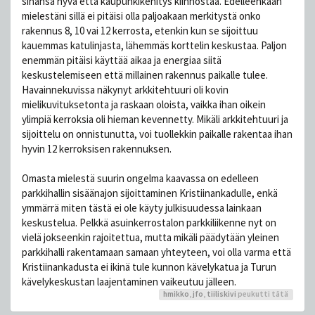
sinänsä hyvä että kaupunkikehitys kiinnostaa. Edelleenkään
mielestäni sillä ei pitäisi olla paljoakaan merkitystä onko
rakennus 8, 10 vai 12 kerrosta, etenkin kun se sijoittuu
kauemmas katulinjasta, lähemmäs korttelin keskustaa. Paljon
enemmän pitäisi käyttää aikaa ja energiaa siitä
keskustelemiseen että millainen rakennus paikalle tulee.
Havainnekuvissa näkynyt arkkitehtuuri oli kovin
mielikuvituksetonta ja raskaan oloista, vaikka ihan oikein
ylimpiä kerroksia oli hieman kevennetty. Mikäli arkkitehtuuri ja
sijoittelu on onnistunutta, voi tuollekkin paikalle rakentaa ihan
hyvin 12 kerroksisen rakennuksen.
Omasta mielestä suurin ongelma kaavassa on edelleen
parkkihallin sisäänajon sijoittaminen Kristiinankadulle, enkä
ymmärrä miten tästä ei ole käyty julkisuudessa lainkaan
keskustelua. Pelkkä asuinkerrostalon parkkiliikenne nyt on
vielä jokseenkin rajoitettua, mutta mikäli päädytään yleinen
parkkihalli rakentamaan samaan yhteyteen, voi olla varma että
Kristiinankadusta ei ikinä tule kunnon kävelykatua ja Turun
kävelykeskustan laajentaminen vaikeutuu jälleen.
hmikko
,
jfo
,
tiiliskivi
peukutti tätä