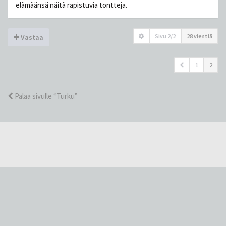
elämäänsä näitä rapistuvia tontteja.
Sivu
2
/
2
28 viestiä
Vastaa
1
2
Palaa sivulle “Turku”