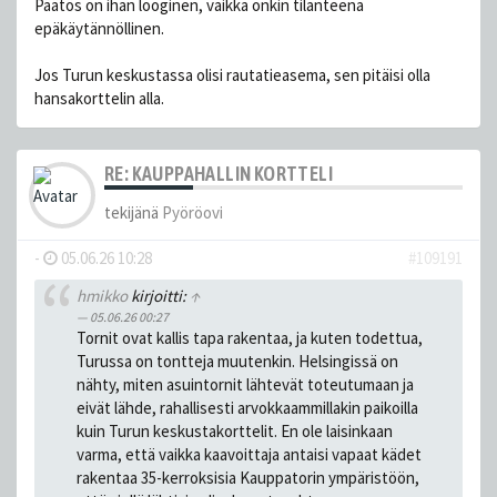
Päätös on ihan looginen, vaikka onkin tilanteena
epäkäytännöllinen.
Jos Turun keskustassa olisi rautatieasema, sen pitäisi olla
hansakorttelin alla.
RE: KAUPPAHALLIN KORTTELI
tekijänä
Pyöröovi
-
05.06.26 10:28
#109191
hmikko
kirjoitti:
↑
05.06.26 00:27
Tornit ovat kallis tapa rakentaa, ja kuten todettua,
Turussa on tontteja muutenkin. Helsingissä on
nähty, miten asuintornit lähtevät toteutumaan ja
eivät lähde, rahallisesti arvokkaammillakin paikoilla
kuin Turun keskustakorttelit. En ole laisinkaan
varma, että vaikka kaavoittaja antaisi vapaat kädet
rakentaa 35-kerroksisia Kauppatorin ympäristöön,