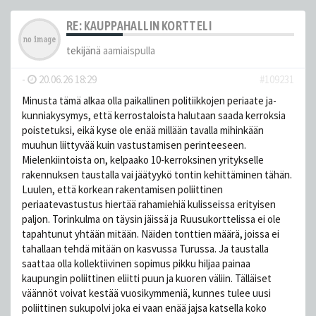
RE: KAUPPAHALLIN KORTTELI
tekijänä
aamiaispulla
-
20.06.26 18:29
#109231
Minusta tämä alkaa olla paikallinen politiikkojen periaate ja-
kunniakysymys, että kerrostaloista halutaan saada kerroksia
poistetuksi, eikä kyse ole enää millään tavalla mihinkään
muuhun liittyvää kuin vastustamisen perinteeseen.
Mielenkiintoista on, kelpaako 10-kerroksinen yritykselle
rakennuksen taustalla vai jäätyykö tontin kehittäminen tähän.
Luulen, että korkean rakentamisen poliittinen
periaatevastustus hiertää rahamiehiä kulisseissa erityisen
paljon. Torinkulma on täysin jäissä ja Ruusukorttelissa ei ole
tapahtunut yhtään mitään. Näiden tonttien määrä, joissa ei
tahallaan tehdä mitään on kasvussa Turussa. Ja taustalla
saattaa olla kollektiivinen sopimus pikku hiljaa painaa
kaupungin poliittinen eliitti puun ja kuoren väliin. Tälläiset
väännöt voivat kestää vuosikymmeniä, kunnes tulee uusi
poliittinen sukupolvi joka ei vaan enää jajsa katsella koko