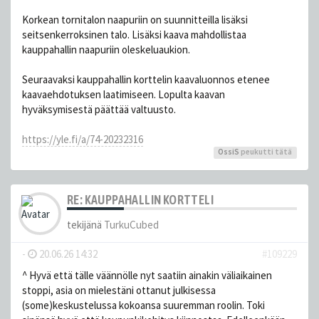
Korkean tornitalon naapuriin on suunnitteilla lisäksi
seitsenkerroksinen talo. Lisäksi kaava mahdollistaa
kauppahallin naapuriin oleskeluaukion.
Seuraavaksi kauppahallin korttelin kaavaluonnos etenee
kaavaehdotuksen laatimiseen. Lopulta kaavan
hyväksymisestä päättää valtuusto.
https://yle.fi/a/74-20232316
OssiS
peukutti tätä
RE: KAUPPAHALLIN KORTTELI
tekijänä
TurkuCubed
-
20.06.26 14:32
#109229
^ Hyvä että tälle väännölle nyt saatiin ainakin väliaikainen
stoppi, asia on mielestäni ottanut julkisessa
(some)keskustelussa kokoansa suuremman roolin. Toki