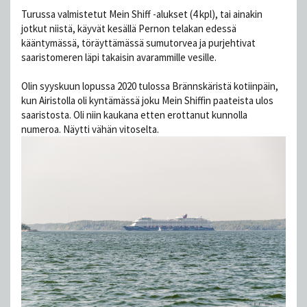
Turussa valmistetut Mein Shiff -alukset (4 kpl), tai ainakin
jotkut niistä, käyvät kesällä Pernon telakan edessä
kääntymässä, töräyttämässä sumutorvea ja purjehtivat
saaristomeren läpi takaisin avarammille vesille.
Olin syyskuun lopussa 2020 tulossa Brännskäristä kotiinpäin,
kun Airistolla oli kyntämässä joku Mein Shiffin paateista ulos
saaristosta. Oli niin kaukana etten erottanut kunnolla
numeroa. Näytti vähän vitoselta.