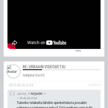
veka
peukutti tätä
RE: URBAANI VIDEOKETJU
tekijänä
Kantti
-
05.06.26 21:58
#109196
Janne_H
kirjoitti:
↑
05.06.26 19:54
Tuleeko telakalta lähdön ajankohdasta jossakin
vaiheessa tarkempaa infoa? Tätä melkein voisi tulla