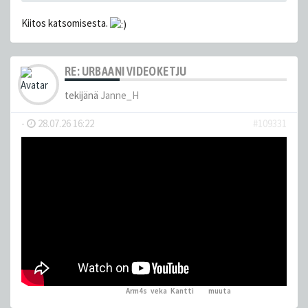
Kiitos katsomisesta.
RE: URBAANI VIDEOKETJU
tekijänä
Janne_H
-
28.07.26 16:22
#109331
Arm4s
,
veka
,
Kantti
ja 1
muuta
peukutti tätä