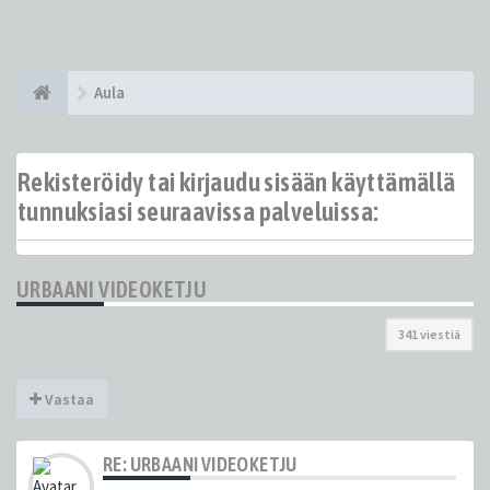
Aula
Rekisteröidy tai kirjaudu sisään käyttämällä
tunnuksiasi seuraavissa palveluissa:
URBAANI VIDEOKETJU
341 viestiä
Vastaa
RE: URBAANI VIDEOKETJU