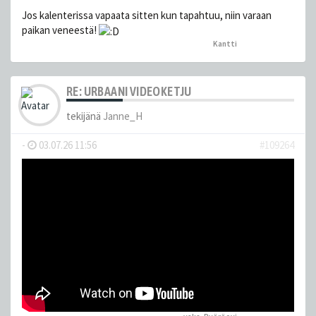
Jos kalenterissa vapaata sitten kun tapahtuu, niin varaan
paikan veneestä!
Kantti
peukutti tätä
RE: URBAANI VIDEOKETJU
tekijänä
Janne_H
-
03.07.26 11:56
#109264