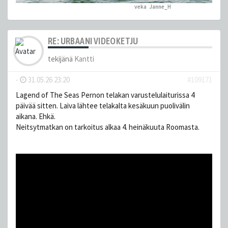
veka
,
Janne_H
peukutti tätä
RE: URBAANI VIDEOKETJU
tekijänä
Kantti
-
31.05.26 23:20
#109171
Lagend of The Seas Pernon telakan varustelulaiturissa 4
päivää sitten. Laiva lähtee telakalta kesäkuun puolivälin
aikana. Ehkä.
Neitsytmatkan on tarkoitus alkaa 4. heinäkuuta Roomasta.