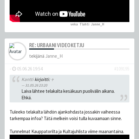
veka
,
Tlahti
,
Janne_H
peukutti tätä
RE: URBAANI VIDEOKETJU
tekijänä
Janne_H
-
05.06.26 19:54
#109195
Kantti
kirjoitti:
↑
31.05.26 23:20
Laiva lähtee telakalta kesäkuun puolivälin aikana.
Ehkä.
Tuleeko telakalta lähdön ajankohdasta jossakin vaiheessa
tarkempaa infoa? Tätä melkein voisi tulla kuvaamaan sinne.
Tunnelmat Kauppatorilta ja Kultajuhlista viime maanantaina.