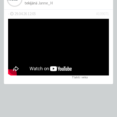
tekijänä
Janne_H
-
29.04.26 12:05
#109071
Tlahti
,
veka
peukutti tätä