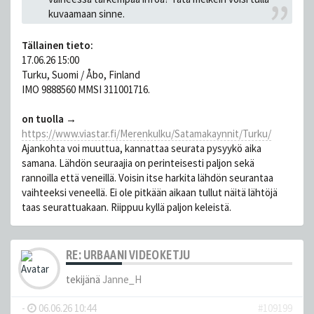
kuvaamaan sinne.
Tällainen tieto:
17.06.26 15:00
Turku, Suomi / Åbo, Finland
IMO 9888560 MMSI 311001716.
on tuolla →
https://www.viastar.fi/Merenkulku/Satamakaynnit/Turku/
Ajankohta voi muuttua, kannattaa seurata pysyykö aika
samana. Lähdön seuraajia on perinteisesti paljon sekä
rannoilla että veneillä. Voisin itse harkita lähdön seurantaa
vaihteeksi veneellä. Ei ole pitkään aikaan tullut näitä lähtöjä
taas seurattuakaan. Riippuu kyllä paljon keleistä.
RE: URBAANI VIDEOKETJU
tekijänä
Janne_H
-
06.06.26 10:44
#109199