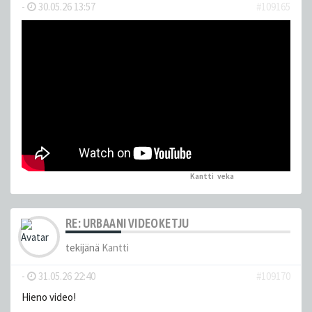
-
30.05.26 13:57
#109165
Kantti
,
veka
peukutti tätä
RE: URBAANI VIDEOKETJU
tekijänä
Kantti
-
31.05.26 22:40
#109170
Hieno video!