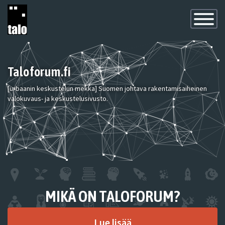
Toggle
Navigatio
Taloforum.fi
[urbaanin keskustelun mekka] Suomen johtava rakentamisaiheinen
valokuvaus- ja keskustelusivusto.
MIKÄ ON TALOFORUM?
Lue lisää