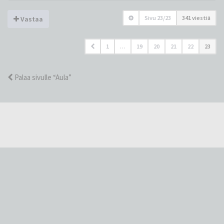
Sivu
23
/
23
341 viestiä
Vastaa
1
…
19
20
21
22
23
Palaa sivulle “Aula”