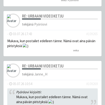
veka
,
Pyöröovi
peukutti tätä
RE: URBAANI VIDEOKETJU
tekijänä
Pyöröovi
-
03.07.26 17:43
#109265
Mukava, kun postailet edelleen tänne. Nämä ovat aina päivän
piristyksiä
veka
peukutti tätä
RE: URBAANI VIDEOKETJU
tekijänä
Janne_H
-
05.07.26 10:54
#109269
Pyöröovi kirjoitti:
Mukava, kun postailet edelleen tänne. Nämä ovat
aina päivän piristyksiä