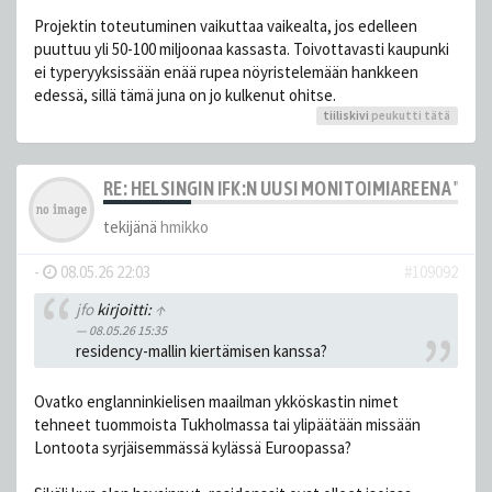
Projektin toteutuminen vaikuttaa vaikealta, jos edelleen
puuttuu yli 50-100 miljoonaa kassasta. Toivottavasti kaupunki
ei typeryyksissään enää rupea nöyristelemään hankkeen
edessä, sillä tämä juna on jo kulkenut ohitse.
tiiliskivi
peukutti tätä
RE: HELSINGIN IFK:N UUSI MONITOIMIAREENA "HE
tekijänä
hmikko
-
08.05.26 22:03
#109092
jfo
kirjoitti:
↑
08.05.26 15:35
residency-mallin kiertämisen kanssa?
Ovatko englanninkielisen maailman ykköskastin nimet
tehneet tuommoista Tukholmassa tai ylipäätään missään
Lontoota syrjäisemmässä kylässä Euroopassa?