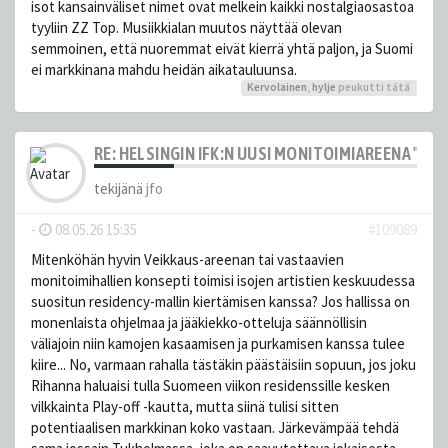
isot kansainväliset nimet ovat melkein kaikki nostalgiaosastoa
tyyliin ZZ Top. Musiikkialan muutos näyttää olevan
semmoinen, että nuoremmat eivät kierrä yhtä paljon, ja Suomi
ei markkinana mahdu heidän aikatauluunsa.
Kervolainen
,
hylje
peukutti tätä
RE: HELSINGIN IFK:N UUSI MONITOIMIAREENA "HE
tekijänä
jfo
-
08.05.26 15:35
#109089
Mitenköhän hyvin Veikkaus-areenan tai vastaavien
monitoimihallien konsepti toimisi isojen artistien keskuudessa
suositun residency-mallin kiertämisen kanssa? Jos hallissa on
monenlaista ohjelmaa ja jääkiekko-otteluja säännöllisin
väliajoin niin kamojen kasaamisen ja purkamisen kanssa tulee
kiire... No, varmaan rahalla tästäkin päästäisiin sopuun, jos joku
Rihanna haluaisi tulla Suomeen viikon residenssille kesken
vilkkainta Play-off -kautta, mutta siinä tulisi sitten
potentiaalisen markkinan koko vastaan. Järkevämpää tehdä