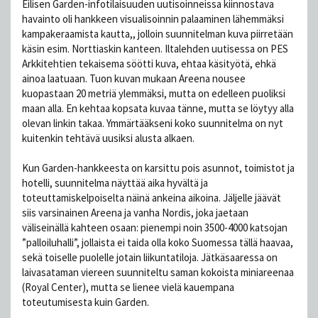
Eilisen Garden-infotilaisuuden uutisoinneissa kiinnostava
havainto oli hankkeen visualisoinnin palaaminen lähemmäksi
kampakeraamista kautta,, jolloin suunnitelman kuva piirretään
käsin esim. Norttiaskin kanteen. Iltalehden uutisessa on PES
Arkkitehtien tekaisema söötti kuva, ehtaa käsityötä, ehkä
ainoa laatuaan. Tuon kuvan mukaan Areena nousee
kuopastaan 20 metriä ylemmäksi, mutta on edelleen puoliksi
maan alla. En kehtaa kopsata kuvaa tänne, mutta se löytyy alla
olevan linkin takaa. Ymmärtääkseni koko suunnitelma on nyt
kuitenkin tehtävä uusiksi alusta alkaen.
Kun Garden-hankkeesta on karsittu pois asunnot, toimistot ja
hotelli, suunnitelma näyttää aika hyvältä ja
toteuttamiskelpoiselta näinä ankeina aikoina. Jäljelle jäävät
siis varsinainen Areena ja vanha Nordis, joka jaetaan
väliseinällä kahteen osaan: pienempi noin 3500-4000 katsojan
”palloiluhalli”, jollaista ei taida olla koko Suomessa tällä haavaa,
sekä toiselle puolelle jotain liikuntatiloja. Jätkäsaaressa on
laivasataman viereen suunniteltu saman kokoista miniareenaa
(Royal Center), mutta se lienee vielä kauempana
toteutumisesta kuin Garden.