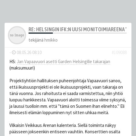
RE: HELSINGIN IFK:N UUSI MONITOIMIAREENA "HE
tekijänä
hmikko
-
08.05.26 08:10
#109088
HS:
Jan Vapaavuori asetti Garden Helsingille takarajan
(maksumuuri)
Projektiyhtiön hallituksen puheenjohtaja Vapaavuori sanoo,
että ikuisuusprojekti ei ole ikuisuusprojekti, vaan takaraja on
tänä vuonna. Jos rahoitusta ei saada varmistettua, niin yhtiö
luopuu hankkeesta. Vapaavuori aloitti toimessa viime syksynä,
ja lausui tuolloin mm. että "tämä on Suomen ihan elinehto." Eli
ilmeisesti elämän loppuminen nyt sitten uhkaa meitä.
Vilkaisin Veikkaus Arenan kalenteria. Siellä toiminta näkyy
päässeen jokseenkin entiseen vauhtiin. Konserttien osalta