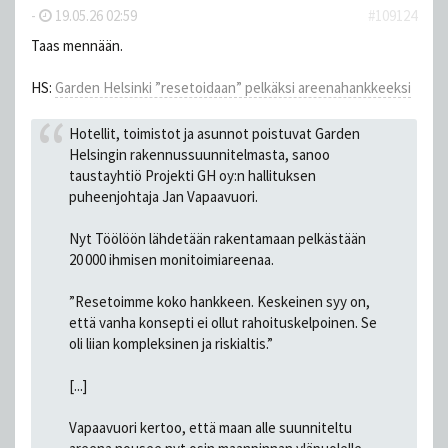
-
19.05.26 02:59
#109124
Taas mennään.
HS:
Garden Helsinki ”resetoidaan” pelkäksi areenahankkeeksi
Hotellit, toimistot ja asunnot poistuvat Garden
Helsingin rakennussuunnitelmasta, sanoo
taustayhtiö Projekti GH oy:n hallituksen
puheenjohtaja Jan Vapaavuori.
Nyt Töölöön lähdetään rakentamaan pelkästään
20 000 ihmisen monitoimiareenaa.
”Resetoimme koko hankkeen. Keskeinen syy on,
että vanha konsepti ei ollut rahoituskelpoinen. Se
oli liian kompleksinen ja riskialtis.”
[...]
Vapaavuori kertoo, että maan alle suunniteltu