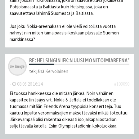
sama jossain Tukholmassa, joka on saavutettava jokaisesta
Pohjoismaasta ja Baltiasta kuin Helsingissä, joka on
saavutettava lähinnä Suomesta ja Baltiasta.
Jos joku Nokia-areenakaan ei ole vielä voitollista vuotta
nähnyt niin miten tämä pääsisi koskaan plussalle Suomen
markkinassa?
RE: HELSINGIN IFK:N UUSI MONITOIMIAREENA "HE
tekijänä
Kervolainen
-
08.05.26 16:14
#109090
Ei tuossa hankkeessa ole mitään järkeä. Noin vähäinen
kapasiteetin lisäys vrt. Nokia & Jaffala ei todellakaan ole
tuomassa mitään Friends Arena tyyppisiä konsertteja. Tuo
kaatuu lopulta veronmaksajien maksettavaksi mikäli toteutuu.
Järkevämpää olisi rakentaa oikeasti iso jalkapallostadion
suljettavalla katolla. Esim Olympiastadionin kokoluokkaa.