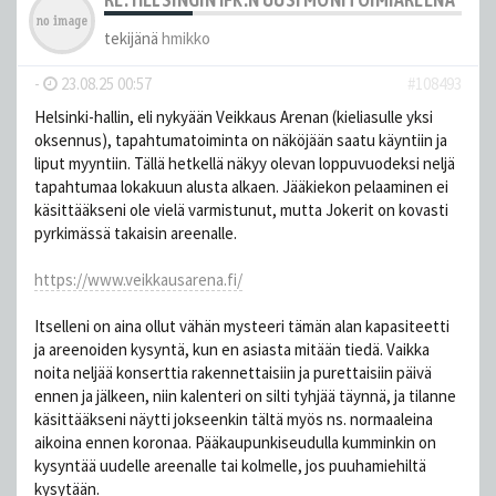
tekijänä
hmikko
-
23.08.25 00:57
#108493
Helsinki-hallin, eli nykyään Veikkaus Arenan (kieliasulle yksi
oksennus), tapahtumatoiminta on näköjään saatu käyntiin ja
liput myyntiin. Tällä hetkellä näkyy olevan loppuvuodeksi neljä
tapahtumaa lokakuun alusta alkaen. Jääkiekon pelaaminen ei
käsittääkseni ole vielä varmistunut, mutta Jokerit on kovasti
pyrkimässä takaisin areenalle.
https://www.veikkausarena.fi/
Itselleni on aina ollut vähän mysteeri tämän alan kapasiteetti
ja areenoiden kysyntä, kun en asiasta mitään tiedä. Vaikka
noita neljää konserttia rakennettaisiin ja purettaisiin päivä
ennen ja jälkeen, niin kalenteri on silti tyhjää täynnä, ja tilanne
käsittääkseni näytti jokseenkin tältä myös ns. normaaleina
aikoina ennen koronaa. Pääkaupunkiseudulla kumminkin on
kysyntää uudelle areenalle tai kolmelle, jos puuhamiehiltä
kysytään.