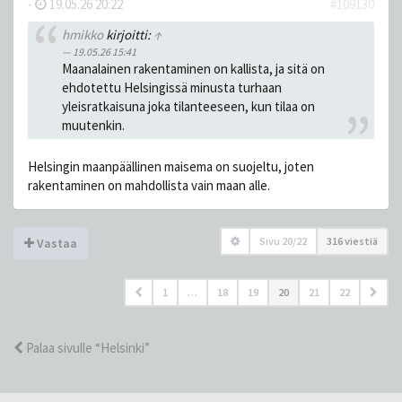
-
19.05.26 20:22
#109130
hmikko
kirjoitti:
↑
19.05.26 15:41
Maanalainen rakentaminen on kallista, ja sitä on
ehdotettu Helsingissä minusta turhaan
yleisratkaisuna joka tilanteeseen, kun tilaa on
muutenkin.
Helsingin maanpäällinen maisema on suojeltu, joten
rakentaminen on mahdollista vain maan alle.
Sivu
20
/
22
316 viestiä
Vastaa
1
…
18
19
20
21
22
Palaa sivulle “Helsinki”