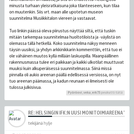
minusta turhaan yleisratkaisuna joka tilanteeseen, kun tilaa
on muutenkin. Siis vrt. maan alle upotetun museon
suunnitelma Musiikkitalon viereen ja vastaavat.
Tuo linkin päässä oleva piirustus näyttää siltä, että tuskin
mitään tarkempaa suunnitelmaa huoltotiloista ja -väylistä on
olemassa tällä hetkellä. Koko suunnitelma näkyy menneen
täysin uusiksi, ja yhdyn arkkinikkarin kommenttiin, että tuo ei
ole vähäinen muutos kyllä millään laskuopilla. Maanpäällinen
rakennusmassa tulee eri paikkaan ja kaikki ulkotilat muuttuvat
muuksi kuin alkuperäisessä suunnitelmassa. Siinä missä
pinnalla oli aukio areenan päällä edellisessä versiossa, on nyt
tuo areenan päämassa, ja kadun reunaan ei ilmeisesti ole
tulossa julkisivua.
Pyöröovi
,
veka
,
erk75
peukutti tätä
RE: HELSINGIN IFK:N UUSI MONITOIMIAREENA "HE
tekijänä
hylje