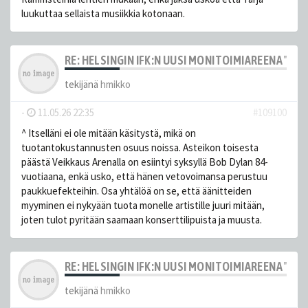
luukuttaa sellaista musiikkia kotonaan.
RE: HELSINGIN IFK:N UUSI MONITOIMIAREENA "HE
tekijänä
hmikko
-
11.05.26 22:35
#109100
^ Itselläni ei ole mitään käsitystä, mikä on
tuotantokustannusten osuus noissa. Asteikon toisesta
päästä Veikkaus Arenalla on esiintyi syksyllä Bob Dylan 84-
vuotiaana, enkä usko, että hänen vetovoimansa perustuu
paukkuefekteihin. Osa yhtälöä on se, että äänitteiden
myyminen ei nykyään tuota monelle artistille juuri mitään,
joten tulot pyritään saamaan konserttilipuista ja muusta.
RE: HELSINGIN IFK:N UUSI MONITOIMIAREENA "HE
tekijänä
hmikko