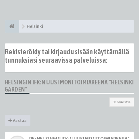
Helsinki
Rekisteröidy tai kirjaudu sisään käyttämällä
tunnuksiasi seuraavissa palveluissa:
HELSINGIN IFK:N UUSI MONITOIMIAREENA "HELSINKI
GARDEN"
316 viestiä
Vastaa
RE: HELSINGIN IFK:N UUSI MONITOIMIAREENA "HE