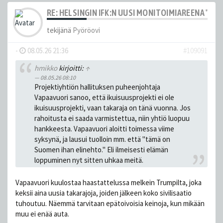
RE: HELSINGIN IFK:N UUSI MONITOIMIAREENA "HE
tekijänä
Pyöröovi
-
08.05.26 21:36
#109091
hmikko
kirjoitti:
↑
08.05.26 08:10
Projektiyhtiön hallituksen puheenjohtaja
Vapaavuori sanoo, että ikuisuusprojekti ei ole
ikuisuusprojekti, vaan takaraja on tänä vuonna. Jos
rahoitusta ei saada varmistettua, niin yhtiö luopuu
hankkeesta. Vapaavuori aloitti toimessa viime
syksynä, ja lausui tuolloin mm. että "tämä on
Suomen ihan elinehto." Eli ilmeisesti elämän
loppuminen nyt sitten uhkaa meitä.
Vapaavuori kuulostaa haastattelussa melkein Trumpilta, joka
keksii aina uusia takarajoja, joiden jälkeen koko sivilisaatio
tuhoutuu. Näemmä tarvitaan epätoivoisia keinoja, kun mikään
muu ei enää auta.