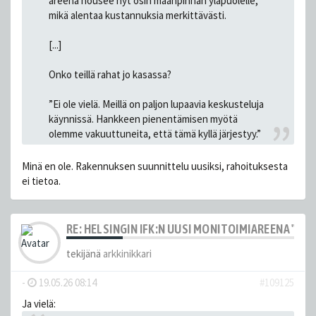
areena nousee nyt osin maanpinnan yläpuolelle,
mikä alentaa kustannuksia merkittävästi.
[...]
Onko teillä rahat jo kasassa?
”Ei ole vielä. Meillä on paljon lupaavia keskusteluja
käynnissä. Hankkeen pienentämisen myötä
olemme vakuuttuneita, että tämä kyllä järjestyy.”
Minä en ole. Rakennuksen suunnittelu uusiksi, rahoituksesta
ei tietoa.
RE: HELSINGIN IFK:N UUSI MONITOIMIAREENA "HE
tekijänä
arkkinikkari
-
19.05.26 08:14
#109125
Ja vielä: