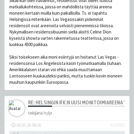
Sikäli kun olen havainnut, residenssit ovat olleet isoissa
matkailukohteissa, joissa on mahdollista täyttää areena
moneen kertaan muilla kuin paikallisilla. Ts. ei tapahtu
Helsingissä mitenkään. Las Vegasissakin pidemmät
residenssit ovat areenoita selvästi pienemmissä tiloissa.
Nykymallisen residenssibuumin siellä aloitti Celine Dion
kyseistä showta varten rakennetussa teatterissa, jossa on
luokkaa 4300 paikkaa.
Siksi toisekseen aika moni esiintyjä on hoitanut Las Vegas -
residenssinsä Los Angelesista käsin työmatkaamalla tiuhaan.
Amerikkalaisen staran voi ehkä saada muuttamaan
Lontooseen kuukaudeksi pariksi, mutta tuskin kovin moneen
muuhun kaupunkiin Euroopassa.
RE: HELSINGIN IFK:N UUSI MONITOIMIAREENA "HE
tekijänä
hylje
-
09.05.26 08:36
#109093