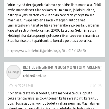
Yritin löytää tietoja jonkinlaisesta parkkihallista maan alla. Ehkä
myös maanalaiset tilat on karsittu minimiin, jolloin huoltoa,
esiintyjiä yms. varten kai kuitenkin tarvitaan yhteys hallille
maan alla. Invapaikkojen lisäksi katsojien autot eivät
ymmärtääkseni tarvitse tilaa areenarakennuksesta. Gardenin
kapasiteetti on luokkaa max. 20.000 katsojaa. Sekin imeytyy
Helsingin kantakaupungin julkiseen liikenteeseen siinä missä
Stadikan isoista tapahtumista kerralla poistuva porukka.
https://www.iltalehti.fi/jaakiekko/a/20 ... 913a165d20
RE: HELSINGIN IFK:N UUSI MONITOIMIAREENA "HE
tekijänä
hmikko
-
19.05.26 15:41
#109128
^ Sinänsä tästä voisi todeta, että markkinatalous lopulta
tekee tehtävänsä, ja tolkuttoman kallis investointi karsiutuu
pois. Tosiasiat olisi voinut todeta vähän aiemmin. Maanalainen
rakentaminen on kallista, ja sitä on ehdotettu Helsingissä