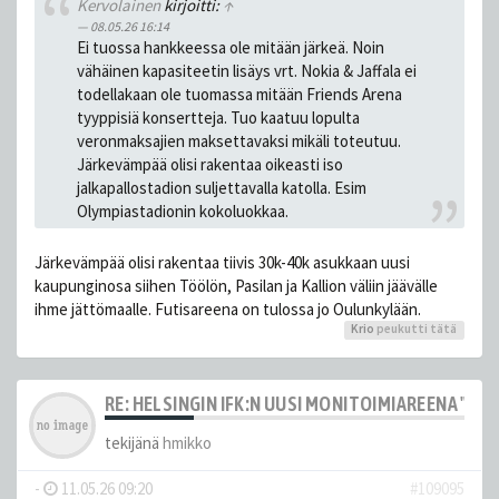
Kervolainen
kirjoitti:
↑
08.05.26 16:14
Ei tuossa hankkeessa ole mitään järkeä. Noin
vähäinen kapasiteetin lisäys vrt. Nokia & Jaffala ei
todellakaan ole tuomassa mitään Friends Arena
tyyppisiä konsertteja. Tuo kaatuu lopulta
veronmaksajien maksettavaksi mikäli toteutuu.
Järkevämpää olisi rakentaa oikeasti iso
jalkapallostadion suljettavalla katolla. Esim
Olympiastadionin kokoluokkaa.
Järkevämpää olisi rakentaa tiivis 30k-40k asukkaan uusi
kaupunginosa siihen Töölön, Pasilan ja Kallion väliin jäävälle
ihme jättömaalle. Futisareena on tulossa jo Oulunkylään.
Krio
peukutti tätä
RE: HELSINGIN IFK:N UUSI MONITOIMIAREENA "HE
tekijänä
hmikko
-
11.05.26 09:20
#109095