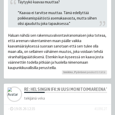
Täytyykö kaavaa muuttaa?
”Kaavaa ei tarvitse muuttaa. Tämä edellyttää
poikkeamispäätöstä asemakaavasta, mutta siihen
olisi ajauduttu joka tapauksessa.”
Haluan nähdä sen rakennusvalvontaviranomaisen joka toteaa,
että areenan rakentaminen maan päälle vaikka
kaavamääräyksessä suoraan sanotaan että sen tulee olla
maan alla, on sellainen vähäinen muutos, joka voidaan tehdä
viranhaltijapäätöksenä. Etenkin kun kyseessä on kaava josta
väännettiin todella pitkään ja huolella nimenomaan
kaupunkikuvallisilla perusteilla.
hmikko
,
Pyöröovi
peukutti tätä
RE: HELSINGIN IFK:N UUSI MONITOIMIAREENA "HE
tekijänä
veka
-
19.05.26 12:35
#109127