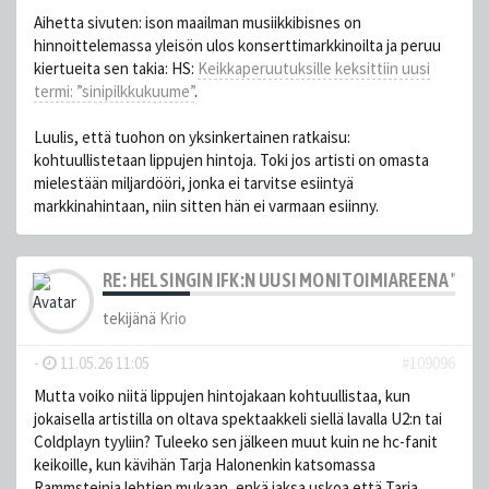
Aihetta sivuten: ison maailman musiikkibisnes on
hinnoittelemassa yleisön ulos konserttimarkkinoilta ja peruu
kiertueita sen takia: HS:
Keikka­peruutuksille keksittiin uusi
termi: ”sinipilkku­kuume”
.
Luulis, että tuohon on yksinkertainen ratkaisu:
kohtuullistetaan lippujen hintoja. Toki jos artisti on omasta
mielestään miljardööri, jonka ei tarvitse esiintyä
markkinahintaan, niin sitten hän ei varmaan esiinny.
RE: HELSINGIN IFK:N UUSI MONITOIMIAREENA "HE
tekijänä
Krio
-
11.05.26 11:05
#109096
Mutta voiko niitä lippujen hintojakaan kohtuullistaa, kun
jokaisella artistilla on oltava spektaakkeli siellä lavalla U2:n tai
Coldplayn tyyliin? Tuleeko sen jälkeen muut kuin ne hc-fanit
keikoille, kun kävihän Tarja Halonenkin katsomassa
Rammsteinia lehtien mukaan, enkä jaksa uskoa että Tarja