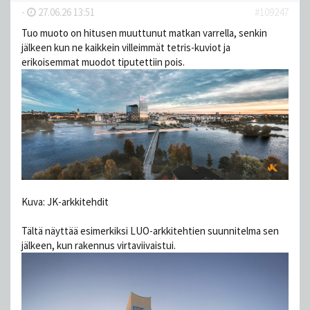
-
27.06.26 13:51
#109247
Tuo muoto on hitusen muuttunut matkan varrella, senkin
jälkeen kun ne kaikkein villeimmät tetris-kuviot ja
erikoisemmat muodot tiputettiin pois.
Kuva: JK-arkkitehdit
Tältä näyttää esimerkiksi LUO-arkkitehtien suunnitelma sen
jälkeen, kun rakennus virtaviivaistui.