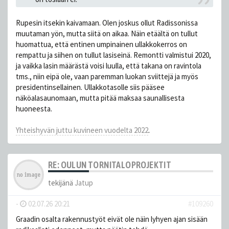
Rupesin itsekin kaivamaan. Olen joskus ollut Radissonissa
muutaman yön, mutta siitä on aikaa. Näin etäältä on tullut
huomattua, että entinen umpinainen ullakkokerros on
rempattu ja siihen on tullut lasiseinä. Remontti valmistui 2020,
ja vaikka lasin määrästä voisi luulla, että takana on ravintola
tms., niin eipä ole, vaan paremman luokan sviittejä ja myös
presidentinsellainen. Ullakkotasolle siis pääsee
näköalasaunomaan, mutta pitää maksaa saunallisesta
huoneesta.
Yhteishyvän juttu kuvineen vuodelta 2022
.
RE: OULUN TORNITALOPROJEKTIT
tekijänä
Jatup
-
02.07.26 20:21
#109260
Graadin osalta rakennustyöt eivät ole näin lyhyen ajan sisään