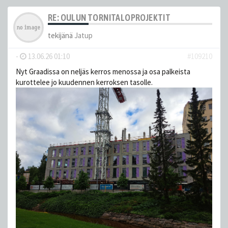
RE: OULUN TORNITALOPROJEKTIT
tekijänä
Jatup
-
13.06.26 01:10
#109210
Nyt Graadissa on neljäs kerros menossa ja osa palkeista
kurottelee jo kuudennen kerroksen tasolle.