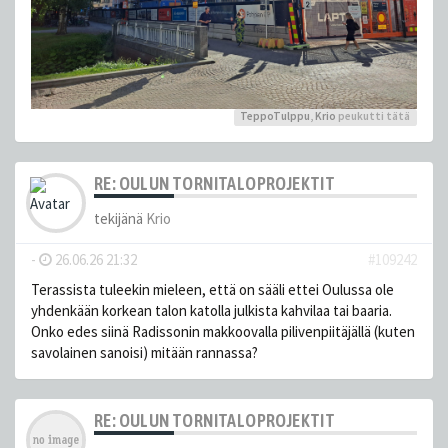
TeppoTulppu
,
Krio
peukutti tätä
RE: OULUN TORNITALOPROJEKTIT
tekijänä
Krio
-
26.06.26 21:32
#109242
Terassista tuleekin mieleen, että on sääli ettei Oulussa ole
yhdenkään korkean talon katolla julkista kahvilaa tai baaria.
Onko edes siinä Radissonin makkoovalla pilivenpiitäjällä (kuten
savolainen sanoisi) mitään rannassa?
RE: OULUN TORNITALOPROJEKTIT