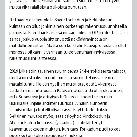
ylittävältä Joutsensillalta keskustan siluetti erottuu hyvin,
mutta aika rajallisista paikoista puhutaan.
Rotuaarin eteläpuolella Saaristonkadun ja Kirkkokadun
kulmaan on ollut jonkinlainen korkeampi rakennussuunnitteilla
ja muistaakseni hankkeessa mukana olevan OP:n edustaja taisi
sanoa joskus vuosia sitten, että näköalaravintola on
mahdollinen siihen. Mutta sen korttelin kaavaprosessi on ollut
menossa pitkään ja varmaan tulee venymään nykyisessä
rakennusalantilanteessa.
2019 julkaistiin tällainen suunnitelma 24-kerroksisesta talosta,
mutta muistaakseni uudemmissa suunnitelmissa se on
mataloitunut. Heitän nyt ihan muistista, että 14 kerrosta
taidettiin mainita jossain Kalevan jutussa. Ja olen skeptinen,
että Suomessa ja erityisesti Oulussa lähdettäisiin näin
uskaliaalle linjalle arkkitehtuurissa. Ainakin alunperin
toimistotilat ja hotelli olivat tässä käyttätarkoituksina.
Sellainen muutos myös, että taloyhtiö Kirkkokadun ja
Albertinkadun kulmassa (yläkulma) ei ole lähtenyt
kaavamuutokseen mukaan, kun taas Torikadun puoli (oikea
puolisko) on kokonaisuudessa mukana.