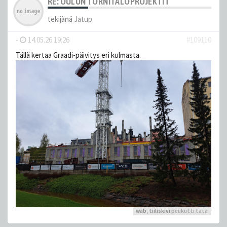
RE: OULUN TORNITALOPROJEKTIT
tekijänä
Jatup
-
14.05.26 19:26
#109110
Tällä kertaa Graadi-päivitys eri kulmasta.
wab
,
tiiliskivi
peukutti tätä