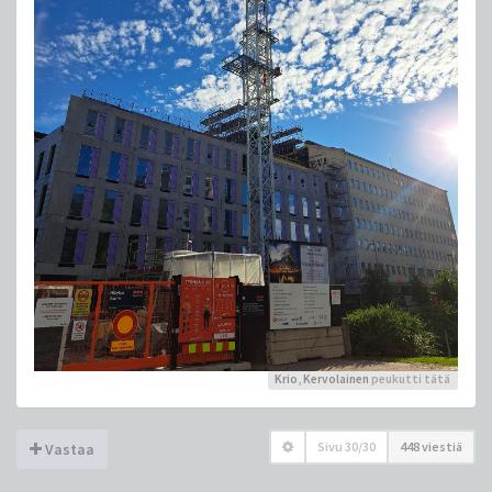
Krio
,
Kervolainen
peukutti tätä
Sivu
30
/
30
448 viestiä
Vastaa