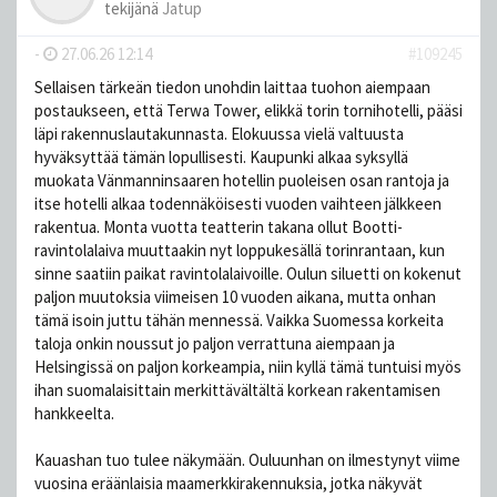
tekijänä
Jatup
-
27.06.26 12:14
#109245
Sellaisen tärkeän tiedon unohdin laittaa tuohon aiempaan
postaukseen, että Terwa Tower, elikkä torin tornihotelli, pääsi
läpi rakennuslautakunnasta. Elokuussa vielä valtuusta
hyväksyttää tämän lopullisesti. Kaupunki alkaa syksyllä
muokata Vänmanninsaaren hotellin puoleisen osan rantoja ja
itse hotelli alkaa todennäköisesti vuoden vaihteen jälkkeen
rakentua. Monta vuotta teatterin takana ollut Bootti-
ravintolalaiva muuttaakin nyt loppukesällä torinrantaan, kun
sinne saatiin paikat ravintolalaivoille. Oulun siluetti on kokenut
paljon muutoksia viimeisen 10 vuoden aikana, mutta onhan
tämä isoin juttu tähän mennessä. Vaikka Suomessa korkeita
taloja onkin noussut jo paljon verrattuna aiempaan ja
Helsingissä on paljon korkeampia, niin kyllä tämä tuntuisi myös
ihan suomalaisittain merkittävältältä korkean rakentamisen
hankkeelta.
Kauashan tuo tulee näkymään. Ouluunhan on ilmestynyt viime
vuosina eräänlaisia maamerkkirakennuksia, jotka näkyvät