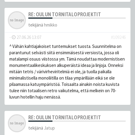
RE: OULUN TORNITALOPROJEKTIT
tekijänä
hmikko
-
27.06.26 13:07
#109246
^ Vähän kahtiajakoiset tuntemukset tuosta. Suunnitelma on
parantunut selvästi siitä ensimmäisestä versiosta, jossa oli
matalampi osuus viistossa ym. Tämä noudattaa modernistisen
monumentaalikeskuksen alkuperäistä ideaa ja linjoja. Onneksi
mitään tetris / värivirheviritelmiä ei ole, ja tuolla paikalla
minimalistisella monoliitilla on tilaa ympärillään eikä se ole
pilaamassa katuympäristöä. Toisaalta ainakin noista kuvista
tulee niin totaalisen retro vaikutelma, että melkein on 70-
luvun hotellin haju nenässä.
RE: OULUN TORNITALOPROJEKTIT
tekijänä
Jatup