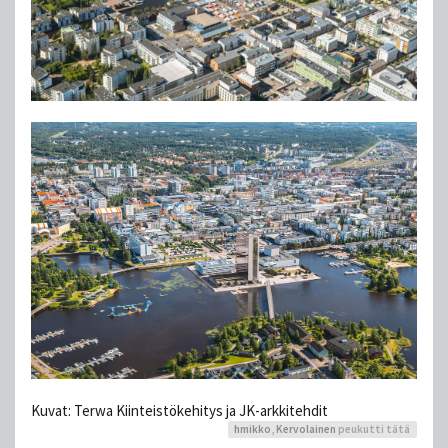
Kuvat: Terwa Kiinteistökehitys ja JK-arkkitehdit
hmikko
,
Kervolainen
peukutti tätä