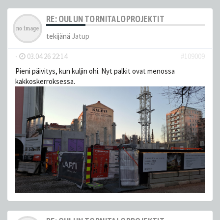
RE: OULUN TORNITALOPROJEKTIT
tekijänä
Jatup
-
03.04.26 22:14
#109009
Pieni päivitys, kun kuljin ohi. Nyt palkit ovat menossa
kakkoskerroksessa.