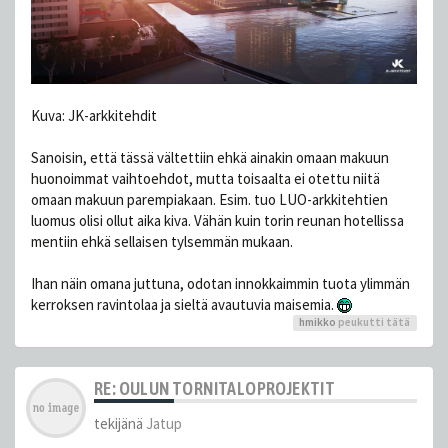
Kuva: JK-arkkitehdit
Sanoisin, että tässä vältettiin ehkä ainakin omaan makuun
huonoimmat vaihtoehdot, mutta toisaalta ei otettu niitä
omaan makuun parempiakaan. Esim. tuo LUO-arkkitehtien
luomus olisi ollut aika kiva. Vähän kuin torin reunan hotellissa
mentiin ehkä sellaisen tylsemmän mukaan.
Ihan näin omana juttuna, odotan innokkaimmin tuota ylimmän
kerroksen ravintolaa ja sieltä avautuvia maisemia.
hmikko
peukutti tätä
RE: OULUN TORNITALOPROJEKTIT
tekijänä
Jatup