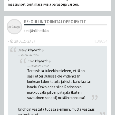
massiiviset torit massiivisia paraateja varten...
RE: OULUN TORNITALOPROJEKTIT
tekijänä
hmikko
-
28.06.26 23:27
#109254
Jatup
kirjoitti:
↑
28.06.26 18:52
Krio
kirjoitti:
↑
26.06.26 21:32
Terassista tuleekin mieleen, että on
sääli ettei Oulussa ole yhdenkään
korkean talon katolla julkista kahvilaa tai
baaria. Onko edes siinä Radissonin
makkoovalla pilivenpiitäjällä (kuten
savolainen sanoisi) mitään rannassa?
Unohdin vastata tuossa aiemmin, mutta vastaus
on tosiaan ei.