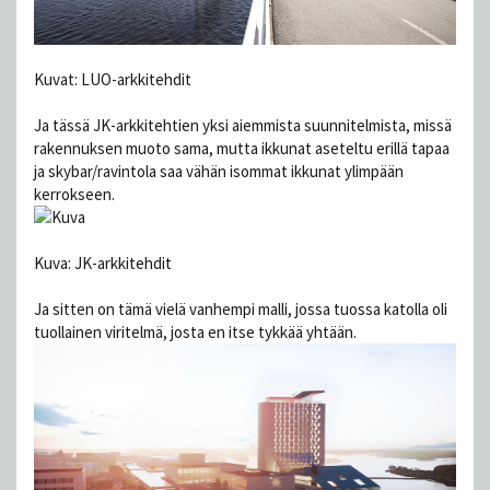
Kuvat: LUO-arkkitehdit
Ja tässä JK-arkkitehtien yksi aiemmista suunnitelmista, missä
rakennuksen muoto sama, mutta ikkunat aseteltu erillä tapaa
ja skybar/ravintola saa vähän isommat ikkunat ylimpään
kerrokseen.
Kuva: JK-arkkitehdit
Ja sitten on tämä vielä vanhempi malli, jossa tuossa katolla oli
tuollainen viritelmä, josta en itse tykkää yhtään.