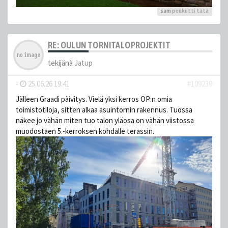
sam
peukutti tätä
RE: OULUN TORNITALOPROJEKTIT
tekijänä
Jatup
-
25.06.26 19:41
#109239
Jälleen Graadi päivitys. Vielä yksi kerros OP:n omia
toimistotiloja, sitten alkaa asuintornin rakennus. Tuossa
näkee jo vähän miten tuo talon yläosa on vähän viistossa
muodostaen 5.-kerroksen kohdalle terassin.