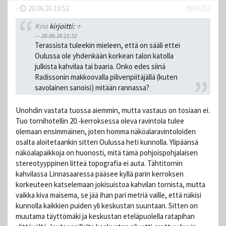
-
28.06.26 18:52
#109252
Krio
kirjoitti:
↑
26.06.26 21:32
Terassista tuleekin mieleen, että on sääli ettei
Oulussa ole yhdenkään korkean talon katolla
julkista kahvilaa tai baaria. Onko edes siinä
Radissonin makkoovalla pilivenpiitäjällä (kuten
savolainen sanoisi) mitään rannassa?
Unohdin vastata tuossa aiemmin, mutta vastaus on tosiaan ei.
Tuo tornihotellin 20.-kerroksessa oleva ravintola tulee
olemaan ensimmäinen, joten homma näköalaravintoloiden
osalta aloitetaankin sitten Oulussa heti kunnolla. Ylipäänsä
näköalapaikkoja on huonosti, mitä tämä pohjoispohjalaisen
stereotyyppinen litteä topografia ei auta. Tähtitornin
kahvilassa Linnasaaressa pääsee kyllä parin kerroksen
korkeuteen katselemaan jokisuistoa kahvilan tornista, mutta
vaikka kiva maisema, se jää ihan pari metriä vaille, että näkisi
kunnolla kaikkien puiden yli keskustan suuntaan. Sitten on
muutama täyttömäki ja keskustan eteläpuolella ratapihan