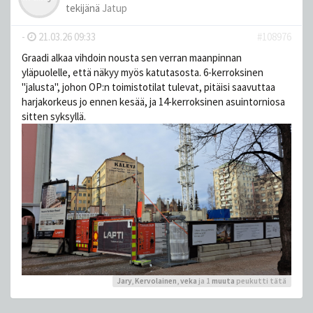
tekijänä
Jatup
-
21.03.26 09:33
#108976
Graadi alkaa vihdoin nousta sen verran maanpinnan
yläpuolelle, että näkyy myös katutasosta. 6-kerroksinen
"jalusta", johon OP:n toimistotilat tulevat, pitäisi saavuttaa
harjakorkeus jo ennen kesää, ja 14-kerroksinen asuintorniosa
sitten syksyllä.
Jary
,
Kervolainen
,
veka
ja 1
muuta
peukutti tätä