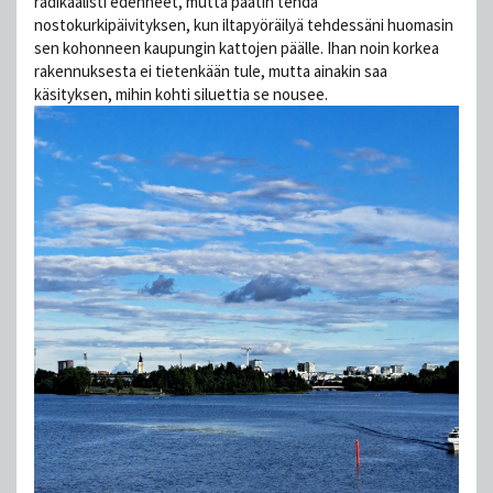
radikaalisti edenneet, mutta päätin tehdä
nostokurkipäivityksen, kun iltapyöräilyä tehdessäni huomasin
sen kohonneen kaupungin kattojen päälle. Ihan noin korkea
rakennuksesta ei tietenkään tule, mutta ainakin saa
käsityksen, mihin kohti siluettia se nousee.