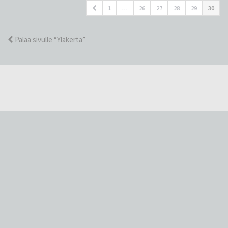
1
…
26
27
28
29
30
Palaa sivulle “Yläkerta”