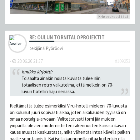
Krio
peukutti tätä
RE: OULUN TORNITALOPROJEKTIT
tekijänä
Pyöröovi
-
28.06.26 21:37
#109253
hmikko kirjoitti:
Toisaalta ainakin noista kuvista tulee niin
totaalisen retro vaikutelma, että melkein on 70-
luvun hotellin haju nenässä.
Kieltämättä tulee esimerkiksi Viru-hotelli mieleen. 70-luvusta
on kulunut juuri sopivasti aikaa, joten aikakauden tyylissä on
omaa nostalgia-arvoaan. Valitettavasti torni jää muiden
ympärillä olevien modernististen rakennusten kanssa ikävän
kauas muusta keskustasta, mikä vähentää intoa kävellä paikan
päälle spontaanisti. Kai isolla kaupungilla pitää kuitenkin olla