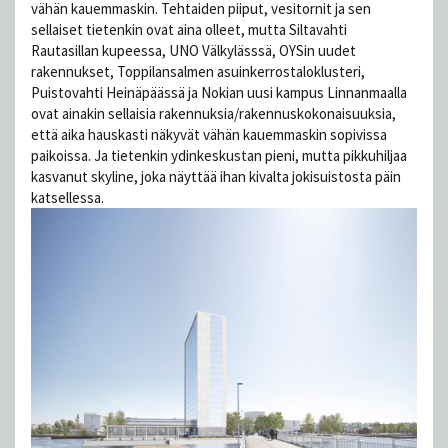
vähän kauemmaskin. Tehtaiden piiput, vesitornit ja sen
sellaiset tietenkin ovat aina olleet, mutta Siltavahti
Rautasillan kupeessa, UNO Välkylässsä, OYSin uudet
rakennukset, Toppilansalmen asuinkerrostaloklusteri,
Puistovahti Heinäpäässä ja Nokian uusi kampus Linnanmaalla
ovat ainakin sellaisia rakennuksia/rakennuskokonaisuuksia,
että aika hauskasti näkyvät vähän kauemmaskin sopivissa
paikoissa. Ja tietenkin ydinkeskustan pieni, mutta pikkuhiljaa
kasvanut skyline, joka näyttää ihan kivalta jokisuistosta päin
katsellessa.