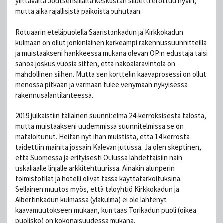
ylittävältä Joutsensillalta keskustan siluetti erottuu hyvin,
mutta aika rajallisista paikoista puhutaan.
Rotuaarin eteläpuolella Saaristonkadun ja Kirkkokadun
kulmaan on ollut jonkinlainen korkeampi rakennussuunnitteilla
ja muistaakseni hankkeessa mukana olevan OP:n edustaja taisi
sanoa joskus vuosia sitten, että näköalaravintola on
mahdollinen siihen. Mutta sen korttelin kaavaprosessi on ollut
menossa pitkään ja varmaan tulee venymään nykyisessä
rakennusalantilanteessa.
2019 julkaistiin tällainen suunnitelma 24-kerroksisesta talosta,
mutta muistaakseni uudemmissa suunnitelmissa se on
mataloitunut. Heitän nyt ihan muistista, että 14 kerrosta
taidettiin mainita jossain Kalevan jutussa. Ja olen skeptinen,
että Suomessa ja erityisesti Oulussa lähdettäisiin näin
uskaliaalle linjalle arkkitehtuurissa. Ainakin alunperin
toimistotilat ja hotelli olivat tässä käyttätarkoituksina.
Sellainen muutos myös, että taloyhtiö Kirkkokadun ja
Albertinkadun kulmassa (yläkulma) ei ole lähtenyt
kaavamuutokseen mukaan, kun taas Torikadun puoli (oikea
puolisko) on kokonaisuudessa mukana.