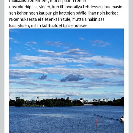
radikaalisti edenneet, mutta päätin tehdä
nostokurkipäivityksen, kun iltapyöräilyä tehdessäni huomasin
sen kohonneen kaupungin kattojen päälle. Ihan noin korkea
rakennuksesta ei tietenkään tule, mutta ainakin saa
käsityksen, mihin kohti siluettia se nousee.