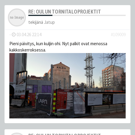
RE: OULUN TORNITALOPROJEKTIT
tekijänä
Jatup
-
03.04.26 22:14
#109009
Pieni päivitys, kun kuljin ohi. Nyt palkit ovat menossa
kakkoskerroksessa.