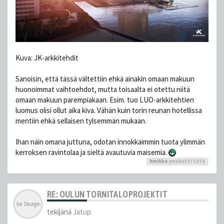
Kuva: JK-arkkitehdit
Sanoisin, että tässä vältettiin ehkä ainakin omaan makuun
huonoimmat vaihtoehdot, mutta toisaalta ei otettu niitä
omaan makuun parempiakaan. Esim. tuo LUO-arkkitehtien
luomus olisi ollut aika kiva. Vähän kuin torin reunan hotellissa
mentiin ehkä sellaisen tylsemmän mukaan.
Ihan näin omana juttuna, odotan innokkaimmin tuota ylimmän
kerroksen ravintolaa ja sieltä avautuvia maisemia.
hmikko
peukutti tätä
RE: OULUN TORNITALOPROJEKTIT
tekijänä
Jatup