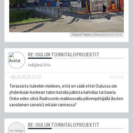
TeppoTulppu
,
Krio
peukutti tätä
RE: OULUN TORNITALOPROJEKTIT
tekijänä
Krio
-
26.06.26 21:32
#109242
Terassista tuleekin mieleen, että on sääli ettei Oulussa ole
yhdenkään korkean talon katolla julkista kahvilaa tai baaria.
Onko edes siinä Radissonin makkoovalla pilivenpiitäjällä (kuten
savolainen sanoisi) mitään rannassa?
RE: OULUN TORNITALOPROJEKTIT