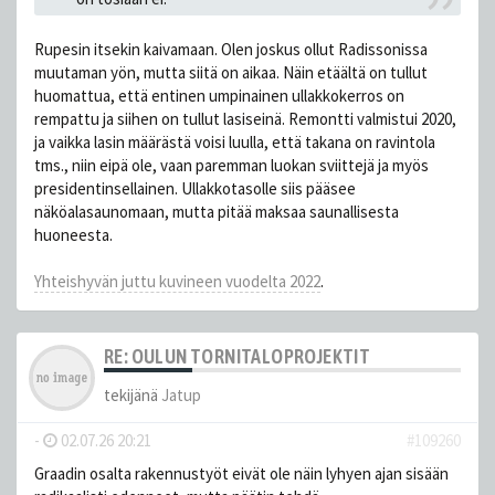
Rupesin itsekin kaivamaan. Olen joskus ollut Radissonissa
muutaman yön, mutta siitä on aikaa. Näin etäältä on tullut
huomattua, että entinen umpinainen ullakkokerros on
rempattu ja siihen on tullut lasiseinä. Remontti valmistui 2020,
ja vaikka lasin määrästä voisi luulla, että takana on ravintola
tms., niin eipä ole, vaan paremman luokan sviittejä ja myös
presidentinsellainen. Ullakkotasolle siis pääsee
näköalasaunomaan, mutta pitää maksaa saunallisesta
huoneesta.
Yhteishyvän juttu kuvineen vuodelta 2022
.
RE: OULUN TORNITALOPROJEKTIT
tekijänä
Jatup
-
02.07.26 20:21
#109260
Graadin osalta rakennustyöt eivät ole näin lyhyen ajan sisään