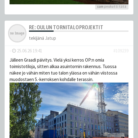
sam
peukutti tätä
RE: OULUN TORNITALOPROJEKTIT
tekijänä
Jatup
-
25.06.26 19:41
#109239
Jälleen Graadi päivitys. Vielä yksi kerros OP:n omia
toimistotiloja, sitten alkaa asuintornin rakennus. Tuossa
näkee jo vähän miten tuo talon yläosa on vähän viistossa
muodostaen 5.-kerroksen kohdalle terassin.