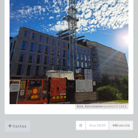
Krio
,
Kervolainen
peukutti tätä
Sivu
30
/
30
448 viestiä
Vastaa