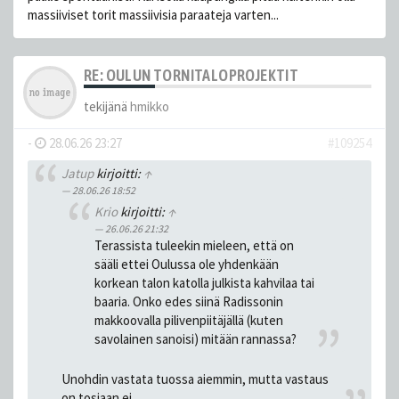
massiiviset torit massiivisia paraateja varten...
RE: OULUN TORNITALOPROJEKTIT
tekijänä
hmikko
-
28.06.26 23:27
#109254
Jatup
kirjoitti:
↑
28.06.26 18:52
Krio
kirjoitti:
↑
26.06.26 21:32
Terassista tuleekin mieleen, että on
sääli ettei Oulussa ole yhdenkään
korkean talon katolla julkista kahvilaa tai
baaria. Onko edes siinä Radissonin
makkoovalla pilivenpiitäjällä (kuten
savolainen sanoisi) mitään rannassa?
Unohdin vastata tuossa aiemmin, mutta vastaus
on tosiaan ei.