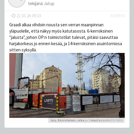
tekijänä
Jatup
-
21.03.26 09:33
#108976
Graadi alkaa vihdoin nousta sen verran maanpinnan
yläpuolelle, että näkyy myös katutasosta. 6-kerroksinen
"jalusta", johon OP:n toimistotilat tulevat, pitäisi saavuttaa
harjakorkeus jo ennen kesää, ja 14-kerroksinen asuintorniosa
sitten syksyllä.
Jary
,
Kervolainen
,
veka
ja 1
muuta
peukutti tätä