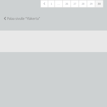
1
…
26
27
28
29
30
Palaa sivulle “Yläkerta”