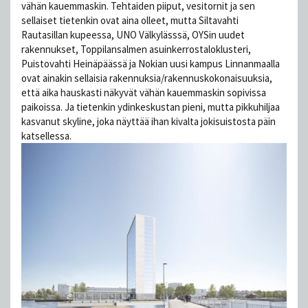
vähän kauemmaskin. Tehtaiden piiput, vesitornit ja sen
sellaiset tietenkin ovat aina olleet, mutta Siltavahti
Rautasillan kupeessa, UNO Välkylässsä, OYSin uudet
rakennukset, Toppilansalmen asuinkerrostaloklusteri,
Puistovahti Heinäpäässä ja Nokian uusi kampus Linnanmaalla
ovat ainakin sellaisia rakennuksia/rakennuskokonaisuuksia,
että aika hauskasti näkyvät vähän kauemmaskin sopivissa
paikoissa. Ja tietenkin ydinkeskustan pieni, mutta pikkuhiljaa
kasvanut skyline, joka näyttää ihan kivalta jokisuistosta päin
katsellessa.