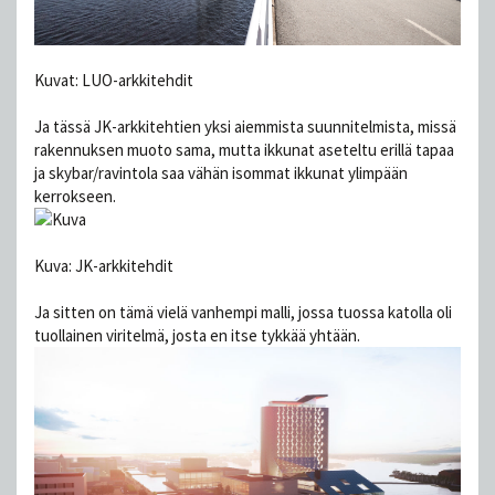
Kuvat: LUO-arkkitehdit
Ja tässä JK-arkkitehtien yksi aiemmista suunnitelmista, missä
rakennuksen muoto sama, mutta ikkunat aseteltu erillä tapaa
ja skybar/ravintola saa vähän isommat ikkunat ylimpään
kerrokseen.
Kuva: JK-arkkitehdit
Ja sitten on tämä vielä vanhempi malli, jossa tuossa katolla oli
tuollainen viritelmä, josta en itse tykkää yhtään.