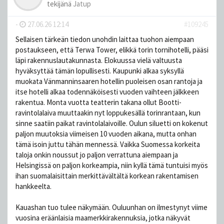
tekijänä
Jatup
-
27.06.26 12:14
#109245
Sellaisen tärkeän tiedon unohdin laittaa tuohon aiempaan
postaukseen, että Terwa Tower, elikkä torin tornihotelli, pääsi
läpi rakennuslautakunnasta. Elokuussa vielä valtuusta
hyväksyttää tämän lopullisesti. Kaupunki alkaa syksyllä
muokata Vänmanninsaaren hotellin puoleisen osan rantoja ja
itse hotelli alkaa todennäköisesti vuoden vaihteen jälkkeen
rakentua. Monta vuotta teatterin takana ollut Bootti-
ravintolalaiva muuttaakin nyt loppukesällä torinrantaan, kun
sinne saatiin paikat ravintolalaivoille. Oulun siluetti on kokenut
paljon muutoksia viimeisen 10 vuoden aikana, mutta onhan
tämä isoin juttu tähän mennessä. Vaikka Suomessa korkeita
taloja onkin noussut jo paljon verrattuna aiempaan ja
Helsingissä on paljon korkeampia, niin kyllä tämä tuntuisi myös
ihan suomalaisittain merkittävältältä korkean rakentamisen
hankkeelta.
Kauashan tuo tulee näkymään. Ouluunhan on ilmestynyt viime
vuosina eräänlaisia maamerkkirakennuksia, jotka näkyvät