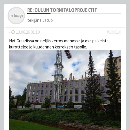
RE: OULUN TORNITALOPROJEKTIT
tekijänä
Jatup
-
13.06.26 01:10
#109210
Nyt Graadissa on neljäs kerros menossa ja osa palkeista
kurottelee jo kuudennen kerroksen tasolle.