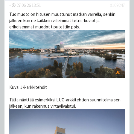
-
27.06.26 13:51
#109247
Tuo muoto on hitusen muuttunut matkan varrella, senkin
jälkeen kun ne kaikkein villeimmät tetris-kuviot ja
erikoisemmat muodot tiputettiin pois.
Kuva: JK-arkkitehdit
Tältä näyttää esimerkiksi LUO-arkkitehtien suunnitelma sen
jälkeen, kun rakennus virtaviivaistui.