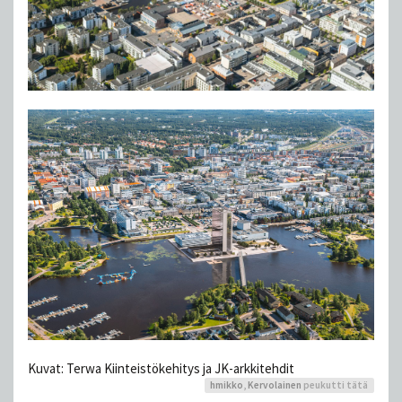
Kuvat: Terwa Kiinteistökehitys ja JK-arkkitehdit
hmikko
,
Kervolainen
peukutti tätä