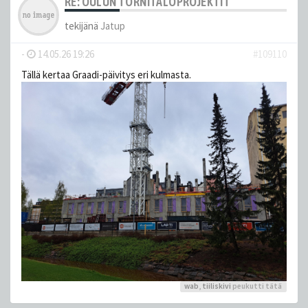
RE: OULUN TORNITALOPROJEKTIT
tekijänä
Jatup
-
14.05.26 19:26
#109110
Tällä kertaa Graadi-päivitys eri kulmasta.
wab
,
tiiliskivi
peukutti tätä