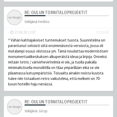
RE: OULUN TORNITALOPROJEKTIT
tekijänä
hmikko
-
27.06.26 13:07
#109246
^ Vähän kahtiajakoiset tuntemukset tuosta. Suunnitelma on
parantunut selvästi siitä ensimmäisestä versiosta, jossa oli
matalampi osuus viistossa ym. Tämä noudattaa modernistisen
monumentaalikeskuksen alkuperäistä ideaa ja linjoja. Onneksi
mitään tetris / värivirheviritelmiä ei ole, ja tuolla paikalla
minimalistisella monoliitilla on tilaa ympärillään eikä se ole
pilaamassa katuympäristöä. Toisaalta ainakin noista kuvista
tulee niin totaalisen retro vaikutelma, että melkein on 70-
luvun hotellin haju nenässä.
RE: OULUN TORNITALOPROJEKTIT
tekijänä
Jatup