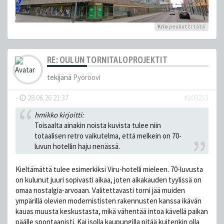
Krio
peukutti tätä
RE: OULUN TORNITALOPROJEKTIT
tekijänä
Pyöröovi
-
28.06.26 21:37
#109253
hmikko kirjoitti:
Toisaalta ainakin noista kuvista tulee niin
totaalisen retro vaikutelma, että melkein on 70-
luvun hotellin haju nenässä.
Kieltämättä tulee esimerkiksi Viru-hotelli mieleen. 70-luvusta
on kulunut juuri sopivasti aikaa, joten aikakauden tyylissä on
omaa nostalgia-arvoaan. Valitettavasti torni jää muiden
ympärillä olevien modernististen rakennusten kanssa ikävän
kauas muusta keskustasta, mikä vähentää intoa kävellä paikan
päälle spontaanisti. Kai isolla kaupungilla pitää kuitenkin olla