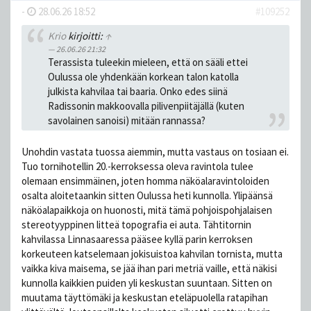
-
28.06.26 18:52
#109252
Krio
kirjoitti:
↑
26.06.26 21:32
Terassista tuleekin mieleen, että on sääli ettei
Oulussa ole yhdenkään korkean talon katolla
julkista kahvilaa tai baaria. Onko edes siinä
Radissonin makkoovalla pilivenpiitäjällä (kuten
savolainen sanoisi) mitään rannassa?
Unohdin vastata tuossa aiemmin, mutta vastaus on tosiaan ei.
Tuo tornihotellin 20.-kerroksessa oleva ravintola tulee
olemaan ensimmäinen, joten homma näköalaravintoloiden
osalta aloitetaankin sitten Oulussa heti kunnolla. Ylipäänsä
näköalapaikkoja on huonosti, mitä tämä pohjoispohjalaisen
stereotyyppinen litteä topografia ei auta. Tähtitornin
kahvilassa Linnasaaressa pääsee kyllä parin kerroksen
korkeuteen katselemaan jokisuistoa kahvilan tornista, mutta
vaikka kiva maisema, se jää ihan pari metriä vaille, että näkisi
kunnolla kaikkien puiden yli keskustan suuntaan. Sitten on
muutama täyttömäki ja keskustan eteläpuolella ratapihan