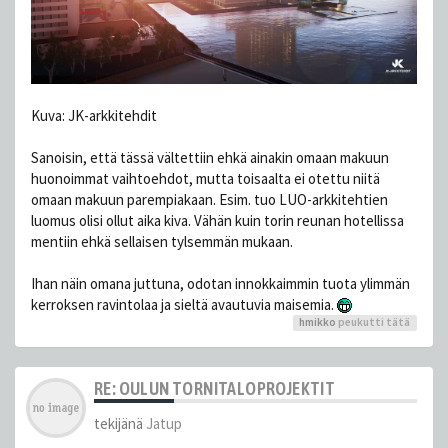
Kuva: JK-arkkitehdit
Sanoisin, että tässä vältettiin ehkä ainakin omaan makuun
huonoimmat vaihtoehdot, mutta toisaalta ei otettu niitä
omaan makuun parempiakaan. Esim. tuo LUO-arkkitehtien
luomus olisi ollut aika kiva. Vähän kuin torin reunan hotellissa
mentiin ehkä sellaisen tylsemmän mukaan.
Ihan näin omana juttuna, odotan innokkaimmin tuota ylimmän
kerroksen ravintolaa ja sieltä avautuvia maisemia.
hmikko
peukutti tätä
RE: OULUN TORNITALOPROJEKTIT
tekijänä
Jatup