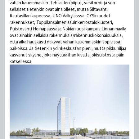
vähän kauemmaskin. Tehtaiden piiput, vesitornit ja sen
sellaiset tietenkin ovat aina olleet, mutta Siltavahti
Rautasillan kupeessa, UNO Välkylässsä, OYSin uudet
rakennukset, Toppilansalmen asuinkerrostaloklusteri,
Puistovahti Heinäpäässä ja Nokian uusi kampus Linnanmaalla
ovat ainakin sellaisia rakennuksia/rakennuskokonaisuuksia,
että aika hauskasti näkyvät vähän kauemmaskin sopivissa
paikoissa. Ja tietenkin ydinkeskustan pieni, mutta pikkuhiljaa
kasvanut skyline, joka näyttää ihan kivalta jokisuistosta päin
katsellessa.