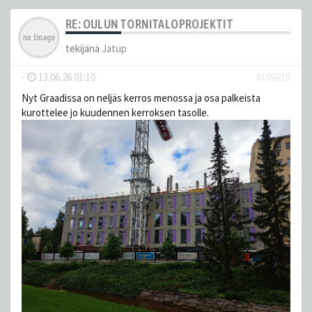
RE: OULUN TORNITALOPROJEKTIT
tekijänä
Jatup
-
13.06.26 01:10
#109210
Nyt Graadissa on neljäs kerros menossa ja osa palkeista
kurottelee jo kuudennen kerroksen tasolle.