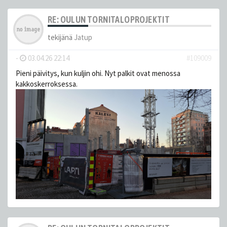
RE: OULUN TORNITALOPROJEKTIT
tekijänä
Jatup
-
03.04.26 22:14
#109009
Pieni päivitys, kun kuljin ohi. Nyt palkit ovat menossa
kakkoskerroksessa.