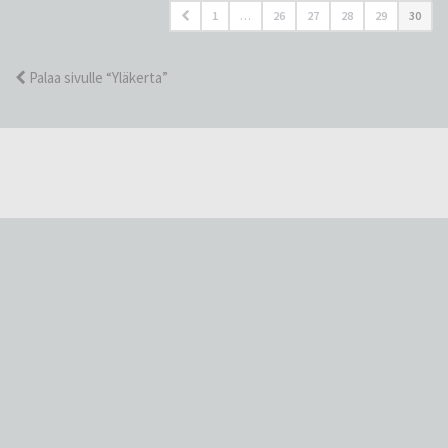
1
…
26
27
28
29
30
Palaa sivulle “Yläkerta”