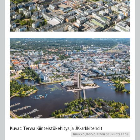
Kuvat: Terwa Kiinteistökehitys ja JK-arkkitehdit
hmikko
,
Kervolainen
peukutti tätä