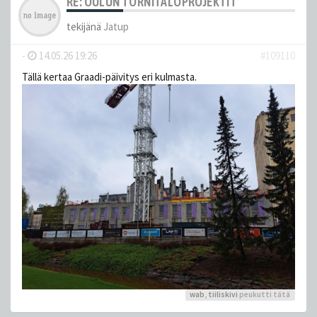
RE: OULUN TORNITALOPROJEKTIT
tekijänä
Jatup
-
14.05.26 19:26
#109110
Tällä kertaa Graadi-päivitys eri kulmasta.
wab
,
tiiliskivi
peukutti tätä