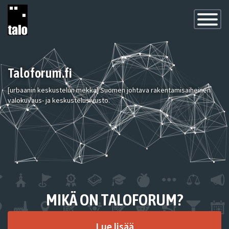
Toggle
Navigatio
Taloforum.fi
[urbaanin keskustelun mekka] Suomen johtava rakentamisaiheinen
valokuvaus- ja keskustelusivusto.
MIKÄ ON TALOFORUM?
Lue lisää