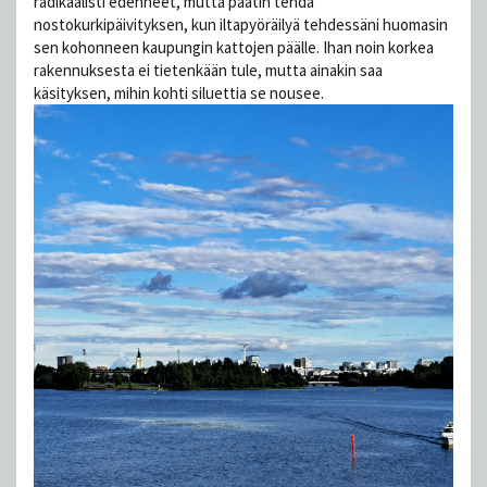
radikaalisti edenneet, mutta päätin tehdä
nostokurkipäivityksen, kun iltapyöräilyä tehdessäni huomasin
sen kohonneen kaupungin kattojen päälle. Ihan noin korkea
rakennuksesta ei tietenkään tule, mutta ainakin saa
käsityksen, mihin kohti siluettia se nousee.