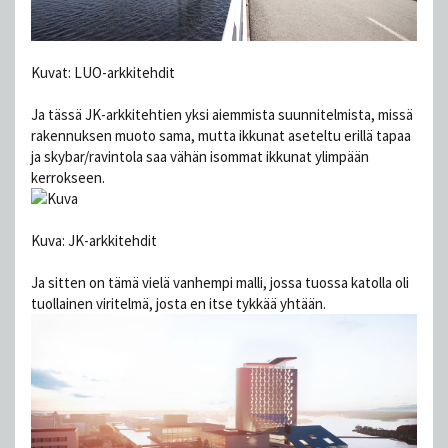
Kuvat: LUO-arkkitehdit
Ja tässä JK-arkkitehtien yksi aiemmista suunnitelmista, missä
rakennuksen muoto sama, mutta ikkunat aseteltu erillä tapaa
ja skybar/ravintola saa vähän isommat ikkunat ylimpään
kerrokseen.
Kuva: JK-arkkitehdit
Ja sitten on tämä vielä vanhempi malli, jossa tuossa katolla oli
tuollainen viritelmä, josta en itse tykkää yhtään.