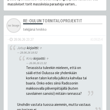
massiiviset torit massiivisia paraateja varten...
RE: OULUN TORNITALOPROJEKTIT
tekijänä
hmikko
-
28.06.26 23:27
#109254
Jatup
kirjoitti:
↑
28.06.26 18:52
Krio
kirjoitti:
↑
26.06.26 21:32
Terassista tuleekin mieleen, että on
sääli ettei Oulussa ole yhdenkään
korkean talon katolla julkista kahvilaa tai
baaria. Onko edes siinä Radissonin
makkoovalla pilivenpiitäjällä (kuten
savolainen sanoisi) mitään rannassa?
Unohdin vastata tuossa aiemmin, mutta vastaus
on tosiaan ei.