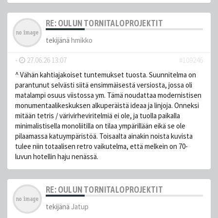
RE: OULUN TORNITALOPROJEKTIT
tekijänä
hmikko
-
27.06.26 13:07
#109246
^ Vähän kahtiajakoiset tuntemukset tuosta. Suunnitelma on
parantunut selvästi siitä ensimmäisestä versiosta, jossa oli
matalampi osuus viistossa ym. Tämä noudattaa modernistisen
monumentaalikeskuksen alkuperäistä ideaa ja linjoja. Onneksi
mitään tetris / värivirheviritelmiä ei ole, ja tuolla paikalla
minimalistisella monoliitilla on tilaa ympärillään eikä se ole
pilaamassa katuympäristöä. Toisaalta ainakin noista kuvista
tulee niin totaalisen retro vaikutelma, että melkein on 70-
luvun hotellin haju nenässä.
RE: OULUN TORNITALOPROJEKTIT
tekijänä
Jatup