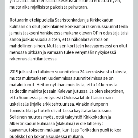
ylittävältä Joutsensillalta keskustan siluetti erottuu hyvin,
mutta aika rajallisista paikoista puhutaan.
Rotuaarin eteläpuolella Saaristonkadun ja Kirkkokadun
kulmaan on ollut jonkinlainen korkeampi rakennussuunnitteilla
ja muistaakseni hankkeessa mukana olevan OP:n edustaja taisi
sanoa joskus vuosia sitten, että näköalaravintola on
mahdollinen siihen. Mutta sen korttelin kaavaprosessi on ollut
menossa pitkään ja varmaan tulee venymään nykyisessä
rakennusalantilanteessa.
2019 julkaistiin tällainen suunnitelma 24-kerroksisesta talosta,
mutta muistaakseni uudemmissa suunnitelmissa se on
mataloitunut. Heitän nyt ihan muistista, että 14 kerrosta
taidettiin mainita jossain Kalevan jutussa. Ja olen skeptinen,
että Suomessa ja erityisesti Oulussa lähdettäisiin näin
uskaliaalle linjalle arkkitehtuurissa. Ainakin alunperin
toimistotilat ja hotelli olivat tässä käyttätarkoituksina.
Sellainen muutos myös, että taloyhtiö Kirkkokadun ja
Albertinkadun kulmassa (yläkulma) ei ole lähtenyt
kaavamuutokseen mukaan, kun taas Torikadun puoli (oikea
puolisko) on kokonaisuudessa mukana.