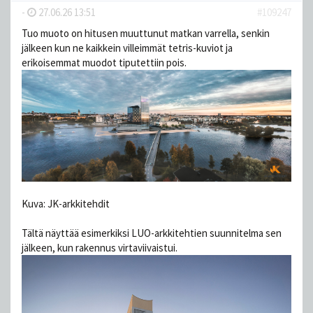
-
27.06.26 13:51
#109247
Tuo muoto on hitusen muuttunut matkan varrella, senkin
jälkeen kun ne kaikkein villeimmät tetris-kuviot ja
erikoisemmat muodot tiputettiin pois.
Kuva: JK-arkkitehdit
Tältä näyttää esimerkiksi LUO-arkkitehtien suunnitelma sen
jälkeen, kun rakennus virtaviivaistui.