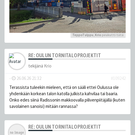
TeppoTulppu
,
Krio
peukutti tätä
RE: OULUN TORNITALOPROJEKTIT
tekijänä
Krio
-
26.06.26 21:32
#109242
Terassista tuleekin mieleen, että on sääli ettei Oulussa ole
yhdenkään korkean talon katolla julkista kahvilaa tai baaria.
Onko edes siinä Radissonin makkoovalla pilivenpiitäjällä (kuten
savolainen sanoisi) mitään rannassa?
RE: OULUN TORNITALOPROJEKTIT