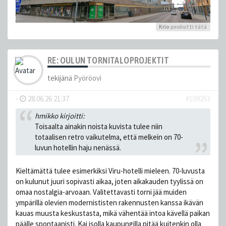
Krio
peukutti tätä
RE: OULUN TORNITALOPROJEKTIT
tekijänä
Pyöröovi
-
28.06.26 21:37
#109253
hmikko kirjoitti:
Toisaalta ainakin noista kuvista tulee niin
totaalisen retro vaikutelma, että melkein on 70-
luvun hotellin haju nenässä.
Kieltämättä tulee esimerkiksi Viru-hotelli mieleen. 70-luvusta
on kulunut juuri sopivasti aikaa, joten aikakauden tyylissä on
omaa nostalgia-arvoaan. Valitettavasti torni jää muiden
ympärillä olevien modernististen rakennusten kanssa ikävän
kauas muusta keskustasta, mikä vähentää intoa kävellä paikan
päälle spontaanisti. Kai isolla kaupungilla pitää kuitenkin olla