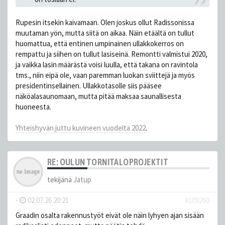
Rupesin itsekin kaivamaan. Olen joskus ollut Radissonissa
muutaman yön, mutta siitä on aikaa. Näin etäältä on tullut
huomattua, että entinen umpinainen ullakkokerros on
rempattu ja siihen on tullut lasiseinä. Remontti valmistui 2020,
ja vaikka lasin määrästä voisi luulla, että takana on ravintola
tms., niin eipä ole, vaan paremman luokan sviittejä ja myös
presidentinsellainen. Ullakkotasolle siis pääsee
näköalasaunomaan, mutta pitää maksaa saunallisesta
huoneesta.
Yhteishyvän juttu kuvineen vuodelta 2022
.
RE: OULUN TORNITALOPROJEKTIT
tekijänä
Jatup
-
02.07.26 20:21
#109260
Graadin osalta rakennustyöt eivät ole näin lyhyen ajan sisään