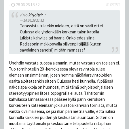
-
28.06.26 18:52
#109252
Krio
kirjoitti:
↑
26.06.26 21:32
Terassista tuleekin mieleen, että on sääli ettei
Oulussa ole yhdenkään korkean talon katolla
julkista kahvilaa tai baaria. Onko edes siinä
Radissonin makkoovalla pilivenpiitäjällä (kuten
savolainen sanoisi) mitään rannassa?
Unohdin vastata tuossa aiemmin, mutta vastaus on tosiaan ei.
Tuo tornihotellin 20.-kerroksessa oleva ravintola tulee
olemaan ensimmäinen, joten homma näköalaravintoloiden
osalta aloitetaankin sitten Oulussa heti kunnolla. Ylipäänsä
näköalapaikkoja on huonosti, mitä tämä pohjoispohjalaisen
stereotyyppinen litteä topografia ei auta. Tähtitornin
kahvilassa Linnasaaressa pääsee kyllä parin kerroksen
korkeuteen katselemaan jokisuistoa kahvilan tornista, mutta
vaikka kiva maisema, se jää ihan pari metriä vaille, että näkisi
kunnolla kaikkien puiden yli keskustan suuntaan. Sitten on
muutama täyttömäki ja keskustan eteläpuolella ratapihan