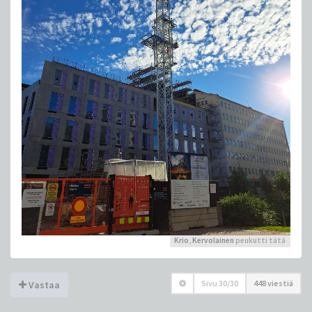
Krio
,
Kervolainen
peukutti tätä
Sivu
30
/
30
448 viestiä
Vastaa