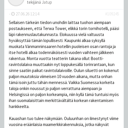
tekijänä
Jatup
-
27.06.26 12:14
#109245
Sellaisen tärkeän tiedon unohdin laittaa tuohon aiempaan
postaukseen, että Terwa Tower, elikkä torin tornihotelli, pääsi
läpi rakennuslautakunnasta. Elokuussa vielä valtuusta
hyväksyttää tämän lopullisesti. Kaupunki alkaa syksyllä
muokata Vänmanninsaaren hotellin puoleisen osan rantoja ja
itse hotelli alkaa todennäköisesti vuoden vaihteen jälkkeen
rakentua. Monta vuotta teatterin takana ollut Bootti-
ravintolalaiva muuttaakin nyt loppukesällä torinrantaan, kun
sinne saatiin paikat ravintolalaivoille. Oulun siluetti on kokenut
paljon muutoksia viimeisen 10 vuoden aikana, mutta onhan
tämä isoin juttu tähän mennessä. Vaikka Suomessa korkeita
taloja onkin noussut jo paljon verrattuna aiempaan ja
Helsingissä on paljon korkeampia, niin kyllä tämä tuntuisi myös
ihan suomalaisittain merkittävältältä korkean rakentamisen
hankkeelta.
Kauashan tuo tulee näkymään. Ouluunhan on ilmestynyt viime
vuosina eräänlaisia maamerkkirakennuksia, jotka näkyvät