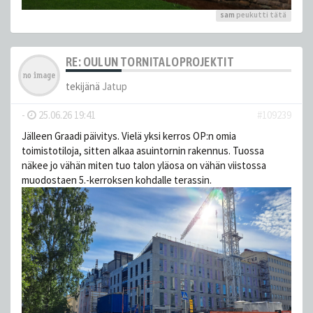
sam
peukutti tätä
RE: OULUN TORNITALOPROJEKTIT
tekijänä
Jatup
-
25.06.26 19:41
#109239
Jälleen Graadi päivitys. Vielä yksi kerros OP:n omia
toimistotiloja, sitten alkaa asuintornin rakennus. Tuossa
näkee jo vähän miten tuo talon yläosa on vähän viistossa
muodostaen 5.-kerroksen kohdalle terassin.