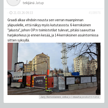
tekijänä
Jatup
-
21.03.26 09:33
#108976
Graadi alkaa vihdoin nousta sen verran maanpinnan
yläpuolelle, että näkyy myös katutasosta. 6-kerroksinen
"jalusta", johon OP:n toimistotilat tulevat, pitäisi saavuttaa
harjakorkeus jo ennen kesää, ja 14-kerroksinen asuintorniosa
sitten syksyllä.
Jary
,
Kervolainen
,
veka
ja 1
muuta
peukutti tätä