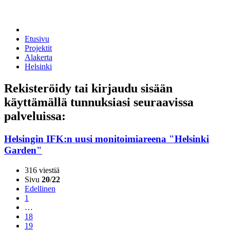
Etusivu
Projektit
Alakerta
Helsinki
Rekisteröidy tai kirjaudu sisään
käyttämällä tunnuksiasi seuraavissa
palveluissa:
Helsingin IFK:n uusi monitoimiareena "Helsinki
Garden"
316 viestiä
Sivu
20
/
22
Edellinen
1
…
18
19