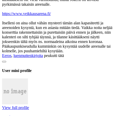
pyrkimässä takaisin areenalle.
https://www.veikkausarena.fi/
Itselleni on aina ollut vähän mysteeri tämän alan kapasiteetti ja
areenoiden kysyntä, kun en asiasta mitään tiedä. Vaikka noita neljää
konserttia rakennettaisiin ja purettaisiin päivä ennen ja jälkeen, niin
kalenteri on silti tyhjää täynnä, ja tilanne käsittääkseni näytti
jokseenkin tältä myös ns. normaaleina aikoina ennen koronaa.
Pääkaupunkiseudulla kumminkin on kysyntää uudelle areenalle tai
kolmelle, jos puuhamiehiltä kysytään.
Eeros
,
luenmuttenkirjoita
peukutti tätä
User mini profile
View full profile