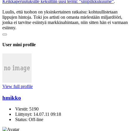
Keikka­peruutuksille keksittiin uusi termi: ”sinipilkku­kuume”
.
Luulis, että tuohon on yksinkertainen ratkaisu: kohtuullistetaan
lippujen hintoja. Toki jos artisti on omasta mielestään miljardööri,
jonka ei tarvitse esiintyä markkinahintaan, niin sitten hän ei varmaan
esiinny.
User mini profile
View full profile
hmikko
Viestit: 5190
Liittynyt: 14.07.11 09:18
Status: Off-line