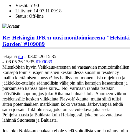
Viestit: 5190
Liittynyt: 14.07.11 09:18
Status: Off-line
Re: Helsingin IFK:n uusi monitoimiareena "Helsinki
Garden"
#109089
tekijänä
jfo
-
08.05.26 15:35
-
08.05.26 15:35
#109089
Mitenköhän hyvin Veikkaus-areenan tai vastaavien monitoimihallien
konsepti toimisi isojen artistien keskuudessa suositun residency-
mallin kiertämisen kanssa? Jos hallissa on monenlaista ohjelmaa ja
jääkiekko-otteluja säännöllisin väliajoin niin kamojen kasaamisen ja
purkamisen kanssa tulee kiire... No, varmaan rahalla tästäkin
päästäisiin sopuun, jos joku Rihanna haluaisi tulla Suomeen viikon
residenssille kesken vilkkainta Play-off -kautta, mutta siinä tulisi
sitten potentiaalisen markkinan koko vastaan. Järkevämpää tehdä
sama jossain Tukholmassa, joka on saavutettava jokaisesta
Pohjoismaasta ja Baltiasta kuin Helsingissä, joka on saavutettava
lähinnä Suomesta ja Baltiasta.
Jos joku Nokia-areenakaan ei ole vielä voitollista vuotta nähnyt niin