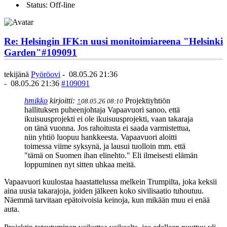
Status: Off-line
Re: Helsingin IFK:n uusi monitoimiareena "Helsinki
Garden"
#109091
tekijänä
Pyöröovi
-
08.05.26 21:36
-
08.05.26 21:36
#109091
hmikko
kirjoitti:
↑
Projektiyhtiön
08.05.26 08:10
hallituksen puheenjohtaja Vapaavuori sanoo, että
ikuisuusprojekti ei ole ikuisuusprojekti, vaan takaraja
on tänä vuonna. Jos rahoitusta ei saada varmistettua,
niin yhtiö luopuu hankkeesta. Vapaavuori aloitti
toimessa viime syksynä, ja lausui tuolloin mm. että
"tämä on Suomen ihan elinehto." Eli ilmeisesti elämän
loppuminen nyt sitten uhkaa meitä.
Vapaavuori kuulostaa haastattelussa melkein Trumpilta, joka keksii
aina uusia takarajoja, joiden jälkeen koko sivilisaatio tuhoutuu.
Näemmä tarvitaan epätoivoisia keinoja, kun mikään muu ei enää
auta.