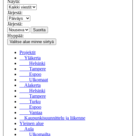
Näytä:
Järjestä:
Järjestä:
Suorita
Hyppää:
Valitse alue minne siirtyä
Projektit
Yläkerta
Helsinki
Tampere
Espoo
Ulkomaat
Alakerta
Helsinki
Tampere
Turku
Espoo
Vantaa
Kaupunkisuunnittelu ja liikenne
Yleinen alue
Aula
Ulkomailta