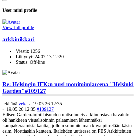
User mini profile
View full profile
arkkinikkari
Viestit: 1256
Liittynyt: 24.07.13 12:20
Status: Off-line
Re: Helsingin IFK:n uusi monitoimiareena "Helsinki
Garden"
#109127
tekijänä
veka
-
19.05.26 12:35
-
19.05.26 12:35
#109127
Eilisen Garden-infotilaisuuden uutisoinneissa kiinnostava havainto
oli hankkeen visualisoinnin palaaminen lähemmäksi
kampakeraamista kautta,, jolloin suunnitelman kuva piirretään käsin
esim. Norttiaskin kanteen. Iltalehden uutisessa on PES Arkkitehtien