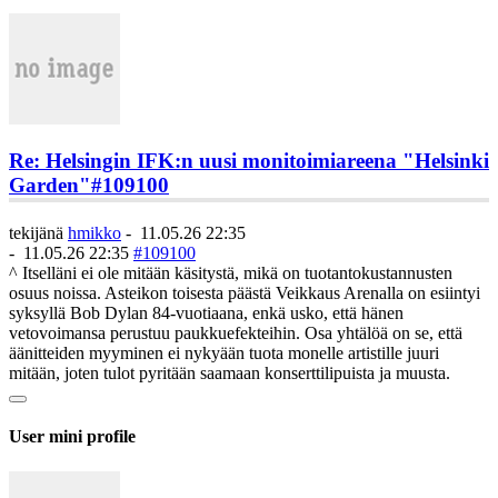
Re: Helsingin IFK:n uusi monitoimiareena "Helsinki
Garden"
#109100
tekijänä
hmikko
-
11.05.26 22:35
-
11.05.26 22:35
#109100
^ Itselläni ei ole mitään käsitystä, mikä on tuotantokustannusten
osuus noissa. Asteikon toisesta päästä Veikkaus Arenalla on esiintyi
syksyllä Bob Dylan 84-vuotiaana, enkä usko, että hänen
vetovoimansa perustuu paukkuefekteihin. Osa yhtälöä on se, että
äänitteiden myyminen ei nykyään tuota monelle artistille juuri
mitään, joten tulot pyritään saamaan konserttilipuista ja muusta.
User mini profile