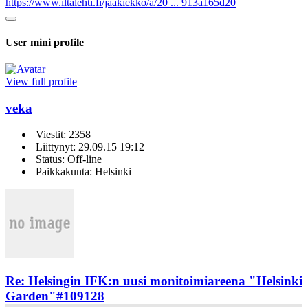
https://www.iltalehti.fi/jaakiekko/a/20 ... 913a165d20
User mini profile
View full profile
veka
Viestit: 2358
Liittynyt: 29.09.15 19:12
Status: Off-line
Paikkakunta: Helsinki
Re: Helsingin IFK:n uusi monitoimiareena "Helsinki
Garden"
#109128