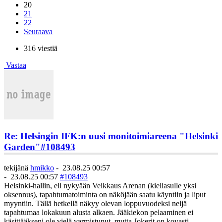
20
21
22
Seuraava
316 viestiä
Vastaa
Re: Helsingin IFK:n uusi monitoimiareena "Helsinki
Garden"
#108493
tekijänä
hmikko
-
23.08.25 00:57
-
23.08.25 00:57
#108493
Helsinki-hallin, eli nykyään Veikkaus Arenan (kieliasulle yksi
oksennus), tapahtumatoiminta on näköjään saatu käyntiin ja liput
myyntiin. Tällä hetkellä näkyy olevan loppuvuodeksi neljä
tapahtumaa lokakuun alusta alkaen. Jääkiekon pelaaminen ei
käsittääkseni ole vielä varmistunut, mutta Jokerit on kovasti