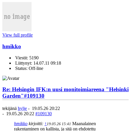
View full profile
hmikko
Viestit: 5190
Liittynyt: 14.07.11 09:18
Status: Off-line
Re: Helsingin IFK:n uusi monitoimiareena "Helsinki
Garden"
#109130
tekijänä
hylje
-
19.05.26 20:22
-
19.05.26 20:22
#109130
hmikko
kirjoitti:
↑
Maanalainen
19.05.26 15:41
rakentaminen on kallista, ja sitä on ehdotettu