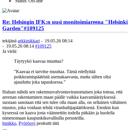
Status: Off-line
Re: Helsingin IFK:n uusi monitoimiareena "Helsinki
Garden"
#109125
tekijänä
arkkinikkari
-
19.05.26 08:14
-
19.05.26 08:14
#109125
Ja vielä:
Täytyykö kaavaa muuttaa?
”Kaavaa ei tarvitse muuttaa. Tämä edellyttää
poikkeamispäätöstä asemakaavasta, mutta siihen olisi
ajauduttu joka tapauksessa.”
Haluan nähdä sen rakennusvalvontaviranomaisen joka toteaa, että
areenan rakentaminen maan päälle vaikka kaavamääräyksessä
suoraan sanotaan että sen tulee olla maan alla, on sellainen vähäinen
muutos, joka voidaan tehdä viranhaltijapäätöksenä. Etenkin kun
kyseessä on kaava josta väännettiin todella pitkään ja huolella
nimenomaan kaupunkikuvallisilla perusteilla.
hmikko
,
Pyöröovi
peukutti tätä