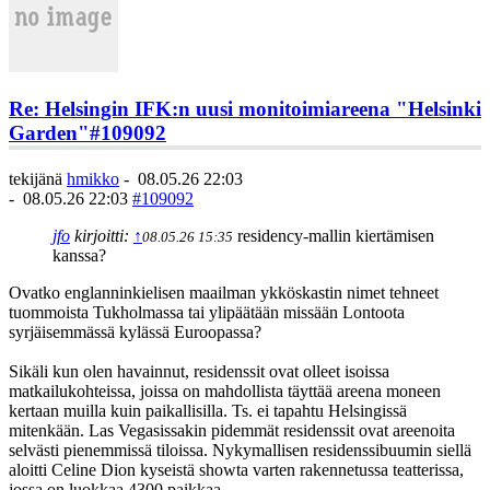
Re: Helsingin IFK:n uusi monitoimiareena "Helsinki
Garden"
#109092
tekijänä
hmikko
-
08.05.26 22:03
-
08.05.26 22:03
#109092
jfo
kirjoitti:
↑
residency-mallin kiertämisen
08.05.26 15:35
kanssa?
Ovatko englanninkielisen maailman ykköskastin nimet tehneet
tuommoista Tukholmassa tai ylipäätään missään Lontoota
syrjäisemmässä kylässä Euroopassa?
Sikäli kun olen havainnut, residenssit ovat olleet isoissa
matkailukohteissa, joissa on mahdollista täyttää areena moneen
kertaan muilla kuin paikallisilla. Ts. ei tapahtu Helsingissä
mitenkään. Las Vegasissakin pidemmät residenssit ovat areenoita
selvästi pienemmissä tiloissa. Nykymallisen residenssibuumin siellä
aloitti Celine Dion kyseistä showta varten rakennetussa teatterissa,
jossa on luokkaa 4300 paikkaa.