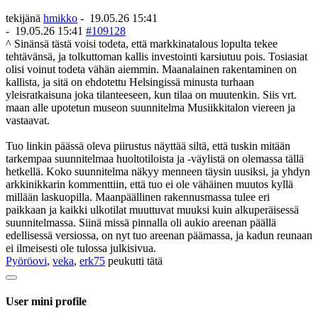
tekijänä
hmikko
-
19.05.26 15:41
-
19.05.26 15:41
#109128
^ Sinänsä tästä voisi todeta, että markkinatalous lopulta tekee
tehtävänsä, ja tolkuttoman kallis investointi karsiutuu pois. Tosiasiat
olisi voinut todeta vähän aiemmin. Maanalainen rakentaminen on
kallista, ja sitä on ehdotettu Helsingissä minusta turhaan
yleisratkaisuna joka tilanteeseen, kun tilaa on muutenkin. Siis vrt.
maan alle upotetun museon suunnitelma Musiikkitalon viereen ja
vastaavat.
Tuo linkin päässä oleva piirustus näyttää siltä, että tuskin mitään
tarkempaa suunnitelmaa huoltotiloista ja -väylistä on olemassa tällä
hetkellä. Koko suunnitelma näkyy menneen täysin uusiksi, ja yhdyn
arkkinikkarin kommenttiin, että tuo ei ole vähäinen muutos kyllä
millään laskuopilla. Maanpäällinen rakennusmassa tulee eri
paikkaan ja kaikki ulkotilat muuttuvat muuksi kuin alkuperäisessä
suunnitelmassa. Siinä missä pinnalla oli aukio areenan päällä
edellisessä versiossa, on nyt tuo areenan päämassa, ja kadun reunaan
ei ilmeisesti ole tulossa julkisivua.
Pyöröovi
,
veka
,
erk75
peukutti tätä
User mini profile