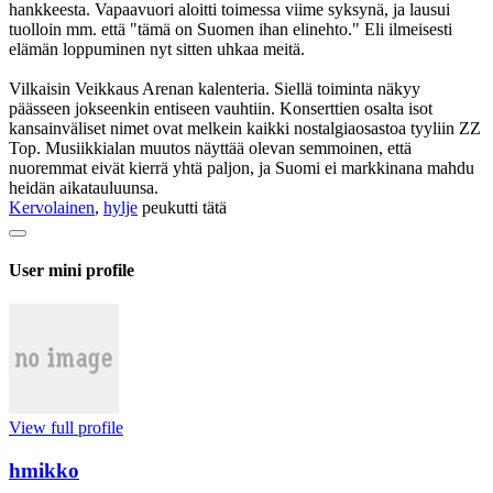
hankkeesta. Vapaavuori aloitti toimessa viime syksynä, ja lausui
tuolloin mm. että "tämä on Suomen ihan elinehto." Eli ilmeisesti
elämän loppuminen nyt sitten uhkaa meitä.
Vilkaisin Veikkaus Arenan kalenteria. Siellä toiminta näkyy
päässeen jokseenkin entiseen vauhtiin. Konserttien osalta isot
kansainväliset nimet ovat melkein kaikki nostalgiaosastoa tyyliin ZZ
Top. Musiikkialan muutos näyttää olevan semmoinen, että
nuoremmat eivät kierrä yhtä paljon, ja Suomi ei markkinana mahdu
heidän aikatauluunsa.
Kervolainen
,
hylje
peukutti tätä
User mini profile
View full profile
hmikko