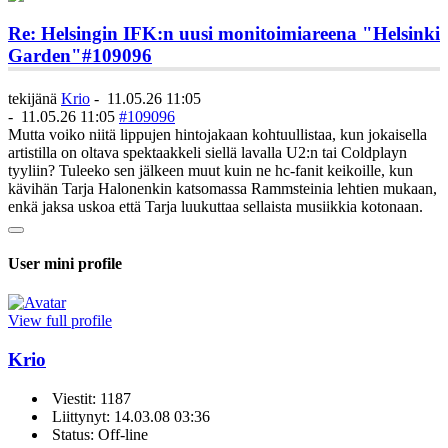
Re: Helsingin IFK:n uusi monitoimiareena "Helsinki
Garden"
#109096
tekijänä
Krio
-
11.05.26 11:05
-
11.05.26 11:05
#109096
Mutta voiko niitä lippujen hintojakaan kohtuullistaa, kun jokaisella
artistilla on oltava spektaakkeli siellä lavalla U2:n tai Coldplayn
tyyliin? Tuleeko sen jälkeen muut kuin ne hc-fanit keikoille, kun
kävihän Tarja Halonenkin katsomassa Rammsteinia lehtien mukaan,
enkä jaksa uskoa että Tarja luukuttaa sellaista musiikkia kotonaan.
User mini profile
View full profile
Krio
Viestit: 1187
Liittynyt: 14.03.08 03:36
Status: Off-line