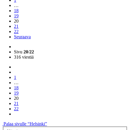
1
…
18
19
20
21
22
Seuraava
Sivu
20
/
22
316 viestiä
1
…
18
19
20
21
22
Palaa sivulle “Helsinki”