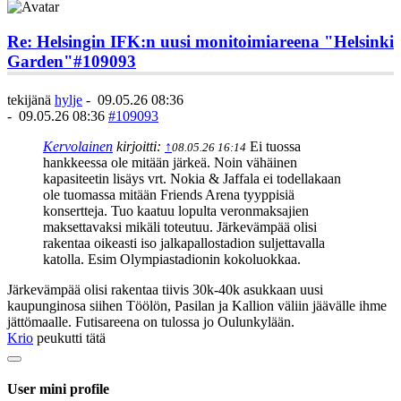
Re: Helsingin IFK:n uusi monitoimiareena "Helsinki
Garden"
#109093
tekijänä
hylje
-
09.05.26 08:36
-
09.05.26 08:36
#109093
Kervolainen
kirjoitti:
↑
Ei tuossa
08.05.26 16:14
hankkeessa ole mitään järkeä. Noin vähäinen
kapasiteetin lisäys vrt. Nokia & Jaffala ei todellakaan
ole tuomassa mitään Friends Arena tyyppisiä
konsertteja. Tuo kaatuu lopulta veronmaksajien
maksettavaksi mikäli toteutuu. Järkevämpää olisi
rakentaa oikeasti iso jalkapallostadion suljettavalla
katolla. Esim Olympiastadionin kokoluokkaa.
Järkevämpää olisi rakentaa tiivis 30k-40k asukkaan uusi
kaupunginosa siihen Töölön, Pasilan ja Kallion väliin jäävälle ihme
jättömaalle. Futisareena on tulossa jo Oulunkylään.
Krio
peukutti tätä
User mini profile