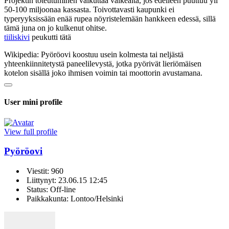
Projektin toteutuminen vaikuttaa vaikealta, jos edelleen puuttuu yli
50-100 miljoonaa kassasta. Toivottavasti kaupunki ei
typeryyksissään enää rupea nöyristelemään hankkeen edessä, sillä
tämä juna on jo kulkenut ohitse.
tiiliskivi
peukutti tätä
Wikipedia: Pyöröovi koostuu usein kolmesta tai neljästä
yhteenkiinnitetystä paneelilevystä, jotka pyörivät lieriömäisen
kotelon sisällä joko ihmisen voimin tai moottorin avustamana.
User mini profile
View full profile
Pyöröovi
Viestit: 960
Liittynyt: 23.06.15 12:45
Status: Off-line
Paikkakunta: Lontoo/Helsinki