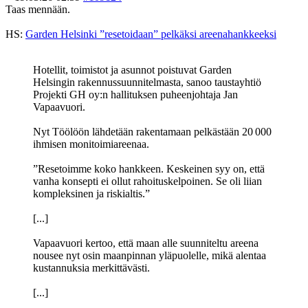
Taas mennään.
HS:
Garden Helsinki ”resetoidaan” pelkäksi areenahankkeeksi
Hotellit, toimistot ja asunnot poistuvat Garden
Helsingin rakennussuunnitelmasta, sanoo taustayhtiö
Projekti GH oy:n hallituksen puheenjohtaja Jan
Vapaavuori.
Nyt Töölöön lähdetään rakentamaan pelkästään 20 000
ihmisen monitoimiareenaa.
”Resetoimme koko hankkeen. Keskeinen syy on, että
vanha konsepti ei ollut rahoituskelpoinen. Se oli liian
kompleksinen ja riskialtis.”
[...]
Vapaavuori kertoo, että maan alle suunniteltu areena
nousee nyt osin maanpinnan yläpuolelle, mikä alentaa
kustannuksia merkittävästi.
[...]