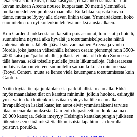
tekaisema söötti kuva, ehtaa käsityötä, ehkä ainoa laatuaan. Tuon
kuvan mukaan Areena nousee kuopastaan 20 metriä ylemmäksi,
mutta on edelleen puoliksi maan alla. En kehtaa kopsata kuvaa
tänne, mutta se löytyy alla olevan linkin takaa. Ymmärtääkseni koko
suunnitelma on nyt kuitenkin tehtävä uusiksi alusta alkaen.
Kun Garden-hankkeesta on karsittu pois asunnot, toimistot ja hotelli,
suunnitelma näyttää aika hyvältä ja toteuttamiskelpoiselta näinä
ankeina aikoina. Jäljelle jäävät siis varsinainen Areena ja vanha
Nordis, joka jaetaan väliseinällä kahteen osaan: pienempi noin 3500-
4000 katsojan ”palloiluhalli”, jollaista ei taida olla koko Suomessa
tällä haavaa, sekä toiselle puolelle jotain liikuntatiloja. Jätkäsaaressa
on laivasataman viereen suunniteltu saman kokoista miniareenaa
(Royal Center), mutta se lienee vielä kauempana toteutumisesta kuin
Garden.
Yritin löytää tietoja jonkinlaisesta parkkihallista maan alla. Ehkä
myös maanalaiset tilat on karsittu minimiin, jolloin huoltoa, esiintyjiä
yms. varten kai kuitenkin tarvitaan yhteys hallille maan alla.
Invapaikkojen lisäksi katsojien autot eivät ymmärtääkseni tarvitse
tilaa areenarakennuksesta. Gardenin kapasiteetti on luokkaa max.
20.000 katsojaa. Sekin imeytyy Helsingin kantakaupungin julkiseen
liikenteeseen siinä missä Stadikan isoista tapahtumista kerralla
poistuva porukka.