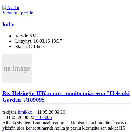
View full profile
hylje
Viestit: 534
Liittynyt: 10.03.15 13:37
Status: Off-line
Re: Helsingin IFK:n uusi monitoimiareena "Helsinki
Garden"
#109095
tekijänä
hmikko
-
11.05.26 09:20
-
11.05.26 09:20
#109095
Aihetta sivuten: ison maailman musiikkibisnes on hinnoittelemassa
yleisön ulos konserttimarkkinoilta ja peruu kiertueita sen takia: HS: