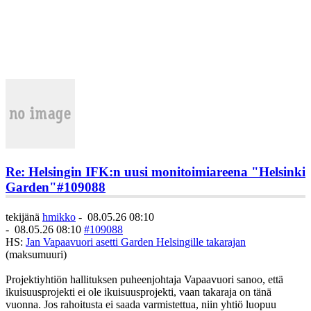
Re: Helsingin IFK:n uusi monitoimiareena "Helsinki
Garden"
#109088
tekijänä
hmikko
-
08.05.26 08:10
-
08.05.26 08:10
#109088
HS:
Jan Vapaavuori asetti Garden Helsingille takarajan
(maksumuuri)
Projektiyhtiön hallituksen puheenjohtaja Vapaavuori sanoo, että
ikuisuusprojekti ei ole ikuisuusprojekti, vaan takaraja on tänä
vuonna. Jos rahoitusta ei saada varmistettua, niin yhtiö luopuu