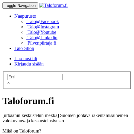
Toggle Navigation
Naapurusto
Talo@Facebook
Talo@Instagram
Talo@Youtube
Talo@Linkedin
Pilvenpiirtaja.fi
Talo-Shop
Luo uusi tili
Kirjaudu sisään
×
Taloforum.fi
[urbaanin keskustelun mekka] Suomen johtava rakentamisaiheinen
valokuvaus- ja keskustelusivusto.
Mikä on Taloforum?