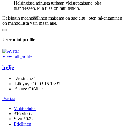
Helsingissä minusta turhaan yleisratkaisuna joka
tilanteeseen, kun tilaa on muutenkin.
Helsingin maanpäällinen maisema on suojeltu, joten rakentaminen
on mahdollista vain maan alle.
User mini profile
View full profile
hylje
Viestit: 534
Liittynyt: 10.03.15 13:37
Status: Off-line
Vastaa
Vaihtoehdot
316 viestiä
Sivu
20
/
22
Edellinen