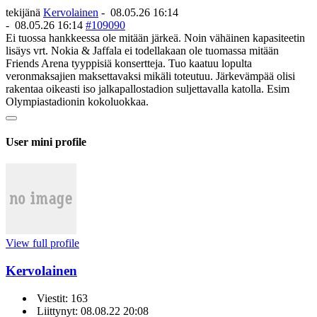
tekijänä
Kervolainen
-
08.05.26 16:14
-
08.05.26 16:14
#109090
Ei tuossa hankkeessa ole mitään järkeä. Noin vähäinen kapasiteetin
lisäys vrt. Nokia & Jaffala ei todellakaan ole tuomassa mitään
Friends Arena tyyppisiä konsertteja. Tuo kaatuu lopulta
veronmaksajien maksettavaksi mikäli toteutuu. Järkevämpää olisi
rakentaa oikeasti iso jalkapallostadion suljettavalla katolla. Esim
Olympiastadionin kokoluokkaa.
User mini profile
View full profile
Kervolainen
Viestit: 163
Liittynyt: 08.08.22 20:08