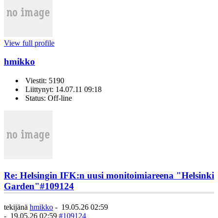
View full profile
hmikko
Viestit: 5190
Liittynyt: 14.07.11 09:18
Status: Off-line
Re: Helsingin IFK:n uusi monitoimiareena "Helsinki
Garden"
#109124
tekijänä
hmikko
-
19.05.26 02:59
-
19.05.26 02:59
#109124