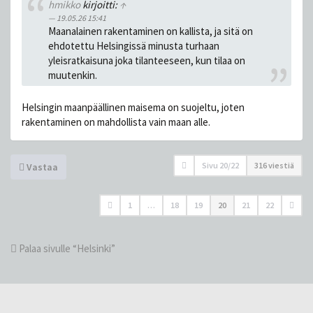
hmikko
kirjoitti:
↑
19.05.26 15:41
Maanalainen rakentaminen on kallista, ja sitä on
ehdotettu Helsingissä minusta turhaan
yleisratkaisuna joka tilanteeseen, kun tilaa on
muutenkin.
Helsingin maanpäällinen maisema on suojeltu, joten
rakentaminen on mahdollista vain maan alle.
Sivu
20
/
22
316 viestiä
Vastaa
1
…
18
19
20
21
22
Palaa sivulle “Helsinki”