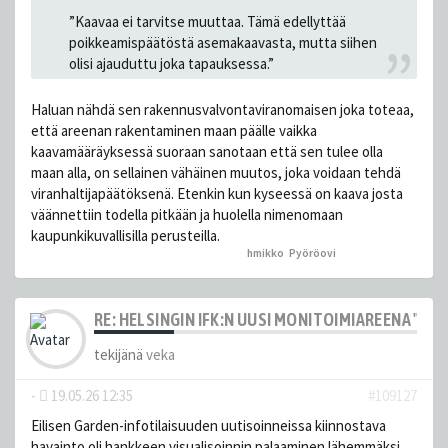
”Kaavaa ei tarvitse muuttaa. Tämä edellyttää
poikkeamispäätöstä asemakaavasta, mutta siihen
olisi ajauduttu joka tapauksessa.”
Haluan nähdä sen rakennusvalvontaviranomaisen joka toteaa,
että areenan rakentaminen maan päälle vaikka
kaavamääräyksessä suoraan sanotaan että sen tulee olla
maan alla, on sellainen vähäinen muutos, joka voidaan tehdä
viranhaltijapäätöksenä. Etenkin kun kyseessä on kaava josta
väännettiin todella pitkään ja huolella nimenomaan
kaupunkikuvallisilla perusteilla.
hmikko
,
Pyöröovi
peukutti tätä
RE: HELSINGIN IFK:N UUSI MONITOIMIAREENA "HE
tekijänä
veka
-
19.05.26 12:35
#109127
Eilisen Garden-infotilaisuuden uutisoinneissa kiinnostava
havainto oli hankkeen visualisoinnin palaaminen lähemmäksi