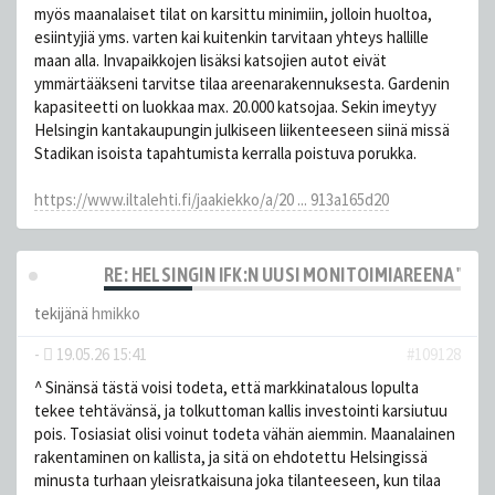
myös maanalaiset tilat on karsittu minimiin, jolloin huoltoa,
esiintyjiä yms. varten kai kuitenkin tarvitaan yhteys hallille
maan alla. Invapaikkojen lisäksi katsojien autot eivät
ymmärtääkseni tarvitse tilaa areenarakennuksesta. Gardenin
kapasiteetti on luokkaa max. 20.000 katsojaa. Sekin imeytyy
Helsingin kantakaupungin julkiseen liikenteeseen siinä missä
Stadikan isoista tapahtumista kerralla poistuva porukka.
https://www.iltalehti.fi/jaakiekko/a/20 ... 913a165d20
RE: HELSINGIN IFK:N UUSI MONITOIMIAREENA "HE
tekijänä
hmikko
-
19.05.26 15:41
#109128
^ Sinänsä tästä voisi todeta, että markkinatalous lopulta
tekee tehtävänsä, ja tolkuttoman kallis investointi karsiutuu
pois. Tosiasiat olisi voinut todeta vähän aiemmin. Maanalainen
rakentaminen on kallista, ja sitä on ehdotettu Helsingissä
minusta turhaan yleisratkaisuna joka tilanteeseen, kun tilaa