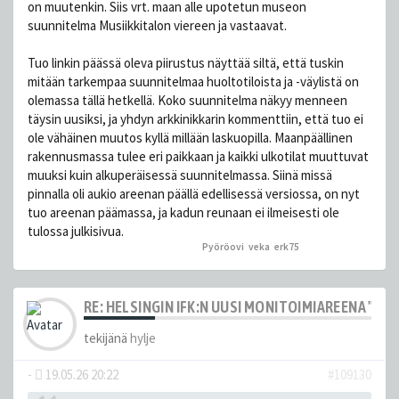
on muutenkin. Siis vrt. maan alle upotetun museon
suunnitelma Musiikkitalon viereen ja vastaavat.
Tuo linkin päässä oleva piirustus näyttää siltä, että tuskin
mitään tarkempaa suunnitelmaa huoltotiloista ja -väylistä on
olemassa tällä hetkellä. Koko suunnitelma näkyy menneen
täysin uusiksi, ja yhdyn arkkinikkarin kommenttiin, että tuo ei
ole vähäinen muutos kyllä millään laskuopilla. Maanpäällinen
rakennusmassa tulee eri paikkaan ja kaikki ulkotilat muuttuvat
muuksi kuin alkuperäisessä suunnitelmassa. Siinä missä
pinnalla oli aukio areenan päällä edellisessä versiossa, on nyt
tuo areenan päämassa, ja kadun reunaan ei ilmeisesti ole
tulossa julkisivua.
Pyöröovi
,
veka
,
erk75
peukutti tätä
RE: HELSINGIN IFK:N UUSI MONITOIMIAREENA "HE
tekijänä
hylje
-
19.05.26 20:22
#109130