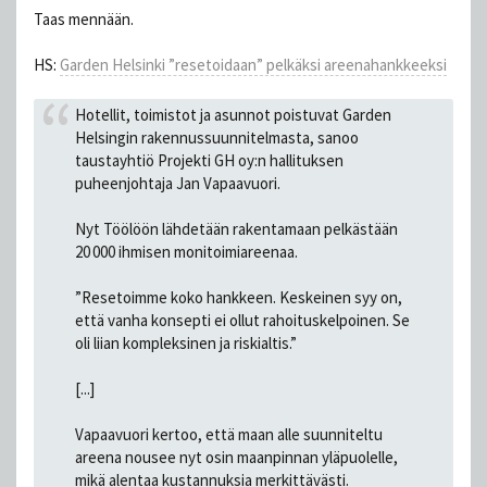
Taas mennään.
HS:
Garden Helsinki ”resetoidaan” pelkäksi areenahankkeeksi
Hotellit, toimistot ja asunnot poistuvat Garden
Helsingin rakennussuunnitelmasta, sanoo
taustayhtiö Projekti GH oy:n hallituksen
puheenjohtaja Jan Vapaavuori.
Nyt Töölöön lähdetään rakentamaan pelkästään
20 000 ihmisen monitoimiareenaa.
”Resetoimme koko hankkeen. Keskeinen syy on,
että vanha konsepti ei ollut rahoituskelpoinen. Se
oli liian kompleksinen ja riskialtis.”
[...]
Vapaavuori kertoo, että maan alle suunniteltu
areena nousee nyt osin maanpinnan yläpuolelle,
mikä alentaa kustannuksia merkittävästi.