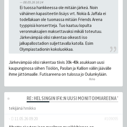
08.05.26 16:14
Ei tuossa hankkeessa ole mitään järkeä. Noin
vähäinen kapasiteetin lisäys vrt. Nokia & Jaffala ei
todellakaan ole tuomassa mitään Friends Arena
tyyppisiä konsertteja. Tuo kaatuu lopulta
veronmaksajien maksettavaksi mikäli toteutuu.
Järkevämpää olisi rakentaa oikeasti iso
jalkapallostadion suljettavalla katolla. Esim
Olympiastadionin kokoluokkaa.
Järkevämpää olisi rakentaa tiivis 30k-40k asukkaan uusi
kaupunginosa siihen Töölön, Pasilan ja Kallion väliin jäävälle
ihme jättömaalle. Futisareena on tulossa jo Oulunkylään.
Krio
peukutti tätä
RE: HELSINGIN IFK:N UUSI MONITOIMIAREENA "HE
tekijänä
hmikko
-
11.05.26 09:20
#109095