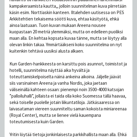
kampakeraamista kautta,, jolloin suunnitelman kuva piirretään
käsin esim. Norttiaskin kanteen. Iltalehden uutisessa on PES
Arkkitehtien tekaisema söötti kuva, ehtaa käsityötä, ehkä
ainoa laatuaan. Tuon kuvan mukaan Areena nousee
kuopastaan 20 metriä ylemmäksi, mutta on edelleen puoliksi
maan alla. En kehtaa kopsata kuvaa tänne, mutta se löytyy alla
olevan linkin takaa. Ymmärtääkseni koko suunnitelma on nyt
kuitenkin tehtävä uusiksi alusta alkaen.
Kun Garden-hankkeesta on karsittu pois asunnot, toimistot ja
hotelli, suunnitelma näyttää aika hyvältä ja
toteuttamiskelpoiselta näinä ankeina aikoina. Jäljelle jäävät
siis varsinainen Areena ja vanha Nordis, joka jaetaan
väliseinällä kahteen osaan: pienempi noin 3500-4000 katsojan
”palloiluhalli”, jollaista ei taida olla koko Suomessa tällä haavaa,
sekä toiselle puolelle jotain liikuntatiloja. Jätkäsaaressa on
laivasataman viereen suunniteltu saman kokoista miniareenaa
(Royal Center), mutta se lienee vielä kauempana
toteutumisesta kuin Garden.
Yritin löytää tietoja jonkinlaisesta parkkihallista maan alla. Ehkä