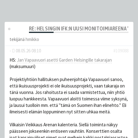
RE: HELSINGIN IFK:N UUSI MONITOIMIAREENA "HE
tekijänä
hmikko
-
08.05.26 08:10
#109088
HS:
Jan Vapaavuori asetti Garden Helsingille takarajan
(maksumuuri)
Projektiyhtiön hallituksen puheenjohtaja Vapaavuori sanoo,
että ikuisuusprojekti ei ole ikuisuusprojekti, vaan takaraja on
tänä vuonna. Jos rahoitusta ei saada varmistettua, niin yhtiö
luopuu hankkeesta. Vapaavuori aloitti toimessa viime syksynä,
ja lausui tuolloin mm. että "tämä on Suomen ihan elinehto." Eli
ilmeisesti elämän loppuminen nyt sitten uhkaa meitä.
Vilkaisin Veikkaus Arenan kalenteria. Siellä toiminta näkyy
päässeen jokseenkin entiseen vauhtiin. Konserttien osalta
isot kansainväliset nimet ovat melkein kaikki nostalgiaosastoa