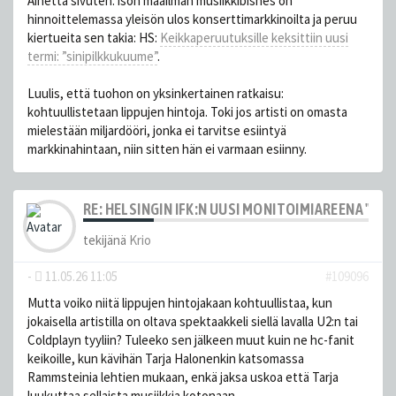
Aihetta sivuten: ison maailman musiikkibisnes on
hinnoittelemassa yleisön ulos konserttimarkkinoilta ja peruu
kiertueita sen takia: HS:
Keikka­peruutuksille keksittiin uusi
termi: ”sinipilkku­kuume”
.
Luulis, että tuohon on yksinkertainen ratkaisu:
kohtuullistetaan lippujen hintoja. Toki jos artisti on omasta
mielestään miljardööri, jonka ei tarvitse esiintyä
markkinahintaan, niin sitten hän ei varmaan esiinny.
RE: HELSINGIN IFK:N UUSI MONITOIMIAREENA "HE
tekijänä
Krio
-
11.05.26 11:05
#109096
Mutta voiko niitä lippujen hintojakaan kohtuullistaa, kun
jokaisella artistilla on oltava spektaakkeli siellä lavalla U2:n tai
Coldplayn tyyliin? Tuleeko sen jälkeen muut kuin ne hc-fanit
keikoille, kun kävihän Tarja Halonenkin katsomassa
Rammsteinia lehtien mukaan, enkä jaksa uskoa että Tarja
luukuttaa sellaista musiikkia kotonaan.