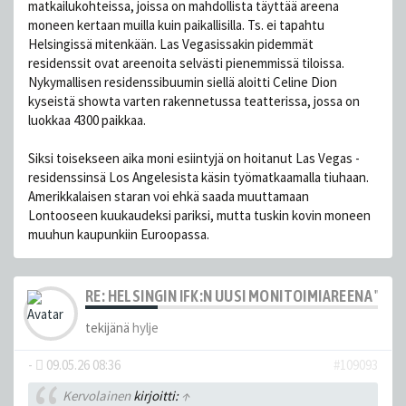
matkailukohteissa, joissa on mahdollista täyttää areena
moneen kertaan muilla kuin paikallisilla. Ts. ei tapahtu
Helsingissä mitenkään. Las Vegasissakin pidemmät
residenssit ovat areenoita selvästi pienemmissä tiloissa.
Nykymallisen residenssibuumin siellä aloitti Celine Dion
kyseistä showta varten rakennetussa teatterissa, jossa on
luokkaa 4300 paikkaa.
Siksi toisekseen aika moni esiintyjä on hoitanut Las Vegas -
residenssinsä Los Angelesista käsin työmatkaamalla tiuhaan.
Amerikkalaisen staran voi ehkä saada muuttamaan
Lontooseen kuukaudeksi pariksi, mutta tuskin kovin moneen
muuhun kaupunkiin Euroopassa.
RE: HELSINGIN IFK:N UUSI MONITOIMIAREENA "HE
tekijänä
hylje
-
09.05.26 08:36
#109093
Kervolainen
kirjoitti:
↑