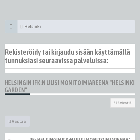
Helsinki
Rekisteröidy tai kirjaudu sisään käyttämällä
tunnuksiasi seuraavissa palveluissa:
HELSINGIN IFK:N UUSI MONITOIMIAREENA "HELSINKI
GARDEN"
316 viestiä
Vastaa
RE: HELSINGIN IFK:N UUSI MONITOIMIAREENA "HE