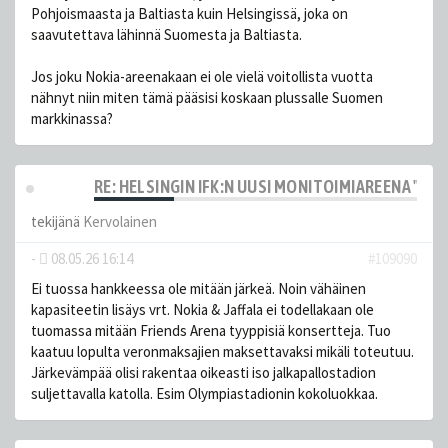
Pohjoismaasta ja Baltiasta kuin Helsingissä, joka on
saavutettava lähinnä Suomesta ja Baltiasta.
Jos joku Nokia-areenakaan ei ole vielä voitollista vuotta
nähnyt niin miten tämä pääsisi koskaan plussalle Suomen
markkinassa?
RE: HELSINGIN IFK:N UUSI MONITOIMIAREENA "HE
tekijänä
Kervolainen
-
08.05.26 16:14
#109090
Ei tuossa hankkeessa ole mitään järkeä. Noin vähäinen
kapasiteetin lisäys vrt. Nokia & Jaffala ei todellakaan ole
tuomassa mitään Friends Arena tyyppisiä konsertteja. Tuo
kaatuu lopulta veronmaksajien maksettavaksi mikäli toteutuu.
Järkevämpää olisi rakentaa oikeasti iso jalkapallostadion
suljettavalla katolla. Esim Olympiastadionin kokoluokkaa.