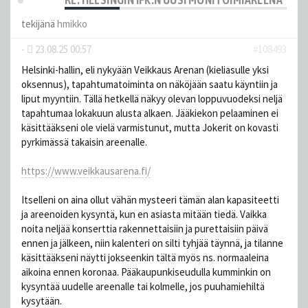
tekijänä
hmikko
-
23.08.25 00:57
#108493
Helsinki-hallin, eli nykyään Veikkaus Arenan (kieliasulle yksi
oksennus), tapahtumatoiminta on näköjään saatu käyntiin ja
liput myyntiin. Tällä hetkellä näkyy olevan loppuvuodeksi neljä
tapahtumaa lokakuun alusta alkaen. Jääkiekon pelaaminen ei
käsittääkseni ole vielä varmistunut, mutta Jokerit on kovasti
pyrkimässä takaisin areenalle.
https://www.veikkausarena.fi/
Itselleni on aina ollut vähän mysteeri tämän alan kapasiteetti
ja areenoiden kysyntä, kun en asiasta mitään tiedä. Vaikka
noita neljää konserttia rakennettaisiin ja purettaisiin päivä
ennen ja jälkeen, niin kalenteri on silti tyhjää täynnä, ja tilanne
käsittääkseni näytti jokseenkin tältä myös ns. normaaleina
aikoina ennen koronaa. Pääkaupunkiseudulla kumminkin on
kysyntää uudelle areenalle tai kolmelle, jos puuhamiehiltä
kysytään.