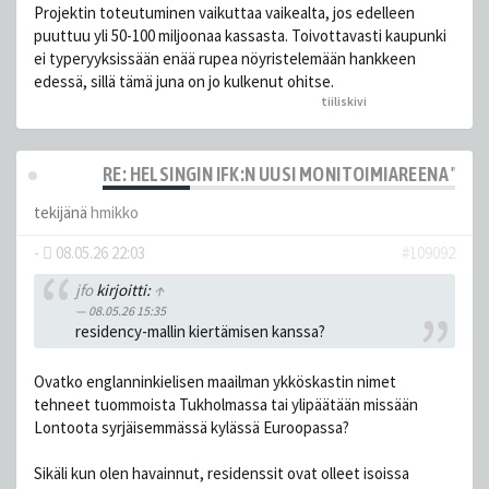
Projektin toteutuminen vaikuttaa vaikealta, jos edelleen
puuttuu yli 50-100 miljoonaa kassasta. Toivottavasti kaupunki
ei typeryyksissään enää rupea nöyristelemään hankkeen
edessä, sillä tämä juna on jo kulkenut ohitse.
tiiliskivi
peukutti tätä
RE: HELSINGIN IFK:N UUSI MONITOIMIAREENA "HE
tekijänä
hmikko
-
08.05.26 22:03
#109092
jfo
kirjoitti:
↑
08.05.26 15:35
residency-mallin kiertämisen kanssa?
Ovatko englanninkielisen maailman ykköskastin nimet
tehneet tuommoista Tukholmassa tai ylipäätään missään
Lontoota syrjäisemmässä kylässä Euroopassa?
Sikäli kun olen havainnut, residenssit ovat olleet isoissa