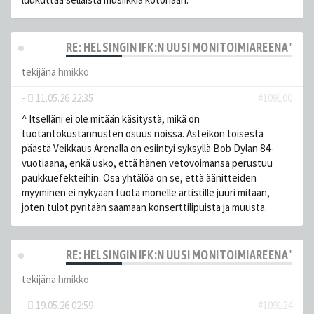
RE: HELSINGIN IFK:N UUSI MONITOIMIAREENA "HE
tekijänä
hmikko
-
11.05.26 22:35
#109100
^ Itselläni ei ole mitään käsitystä, mikä on
tuotantokustannusten osuus noissa. Asteikon toisesta
päästä Veikkaus Arenalla on esiintyi syksyllä Bob Dylan 84-
vuotiaana, enkä usko, että hänen vetovoimansa perustuu
paukkuefekteihin. Osa yhtälöä on se, että äänitteiden
myyminen ei nykyään tuota monelle artistille juuri mitään,
joten tulot pyritään saamaan konserttilipuista ja muusta.
RE: HELSINGIN IFK:N UUSI MONITOIMIAREENA "HE
tekijänä
hmikko
-
19.05.26 02:59
#109124