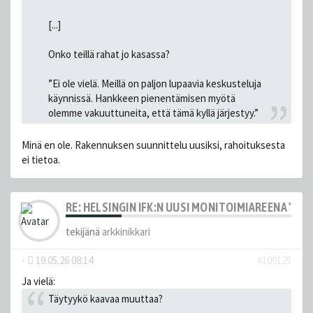
[...]
Onko teillä rahat jo kasassa?
”Ei ole vielä. Meillä on paljon lupaavia keskusteluja
käynnissä. Hankkeen pienentämisen myötä
olemme vakuuttuneita, että tämä kyllä järjestyy.”
Minä en ole. Rakennuksen suunnittelu uusiksi, rahoituksesta
ei tietoa.
RE: HELSINGIN IFK:N UUSI MONITOIMIAREENA "HE
tekijänä
arkkinikkari
-
19.05.26 08:14
#109125
Ja vielä:
Täytyykö kaavaa muuttaa?