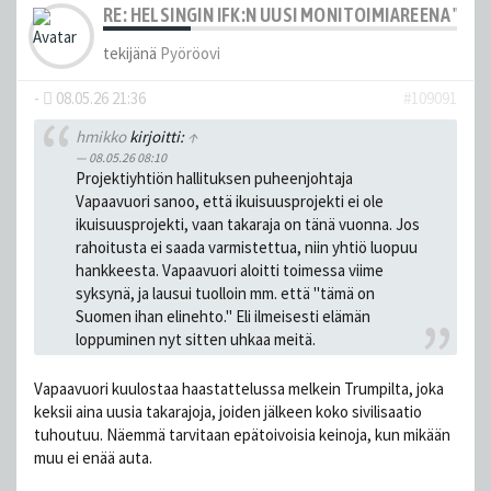
RE: HELSINGIN IFK:N UUSI MONITOIMIAREENA "HE
tekijänä
Pyöröovi
-
08.05.26 21:36
#109091
hmikko
kirjoitti:
↑
08.05.26 08:10
Projektiyhtiön hallituksen puheenjohtaja
Vapaavuori sanoo, että ikuisuusprojekti ei ole
ikuisuusprojekti, vaan takaraja on tänä vuonna. Jos
rahoitusta ei saada varmistettua, niin yhtiö luopuu
hankkeesta. Vapaavuori aloitti toimessa viime
syksynä, ja lausui tuolloin mm. että "tämä on
Suomen ihan elinehto." Eli ilmeisesti elämän
loppuminen nyt sitten uhkaa meitä.
Vapaavuori kuulostaa haastattelussa melkein Trumpilta, joka
keksii aina uusia takarajoja, joiden jälkeen koko sivilisaatio
tuhoutuu. Näemmä tarvitaan epätoivoisia keinoja, kun mikään
muu ei enää auta.