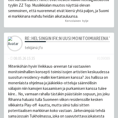
tyyliin ZZ Top. Musiikkialan muutos näyttää olevan
semmoinen, että nuoremmat eivät kierrä yhtä paljon, ja Suomi
ei markkinana mahdu heidän aikatauluunsa.
Kervolainen
,
hylje
peukutti tätä
RE: HELSINGIN IFK:N UUSI MONITOIMIAREENA "HE
tekijänä
jfo
-
08.05.26 15:35
#109089
Mitenköhän hyvin Veikkaus-areenan tai vastaavien
monitoimihallien konsepti toimisi isojen artistien keskuudessa
suositun residency-mallin kiertämisen kanssa? Jos hallissa on
monenlaista ohjelmaa ja jääkiekko-otteluja säännöllisin
väliajoin niin kamojen kasaamisen ja purkamisen kanssa tulee
kiire... No, varmaan rahalla tästäkin päästäisiin sopuun, jos joku
Rihanna haluaisi tulla Suomeen viikon residenssille kesken
vilkkainta Play-off -kautta, mutta siinä tulisi sitten
potentiaalisen markkinan koko vastaan. Järkevämpää tehdä
sama jossain Tukholmassa, joka on saavutettava jokaisesta