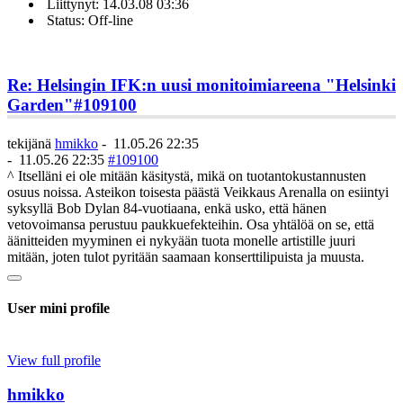
Liittynyt: 14.03.08 03:36
Status: Off-line
Re: Helsingin IFK:n uusi monitoimiareena "Helsinki
Garden"
#109100
tekijänä
hmikko
-
11.05.26 22:35
-
11.05.26 22:35
#109100
^ Itselläni ei ole mitään käsitystä, mikä on tuotantokustannusten
osuus noissa. Asteikon toisesta päästä Veikkaus Arenalla on esiintyi
syksyllä Bob Dylan 84-vuotiaana, enkä usko, että hänen
vetovoimansa perustuu paukkuefekteihin. Osa yhtälöä on se, että
äänitteiden myyminen ei nykyään tuota monelle artistille juuri
mitään, joten tulot pyritään saamaan konserttilipuista ja muusta.
User mini profile
View full profile
hmikko