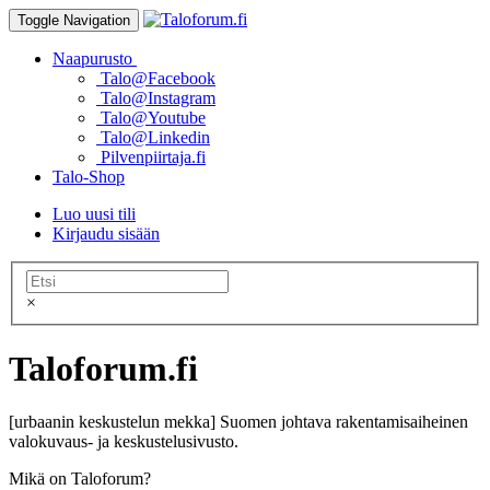
Toggle Navigation
Naapurusto
Talo@Facebook
Talo@Instagram
Talo@Youtube
Talo@Linkedin
Pilvenpiirtaja.fi
Talo-Shop
Luo uusi tili
Kirjaudu sisään
×
Taloforum.fi
[urbaanin keskustelun mekka] Suomen johtava rakentamisaiheinen
valokuvaus- ja keskustelusivusto.
Mikä on Taloforum?