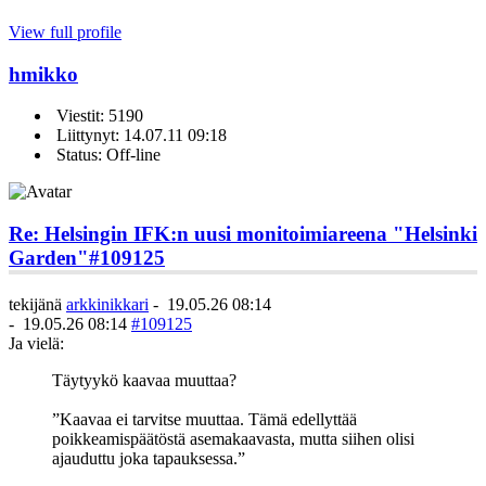
View full profile
hmikko
Viestit: 5190
Liittynyt: 14.07.11 09:18
Status: Off-line
Re: Helsingin IFK:n uusi monitoimiareena "Helsinki
Garden"
#109125
tekijänä
arkkinikkari
-
19.05.26 08:14
-
19.05.26 08:14
#109125
Ja vielä:
Täytyykö kaavaa muuttaa?
”Kaavaa ei tarvitse muuttaa. Tämä edellyttää
poikkeamispäätöstä asemakaavasta, mutta siihen olisi
ajauduttu joka tapauksessa.”