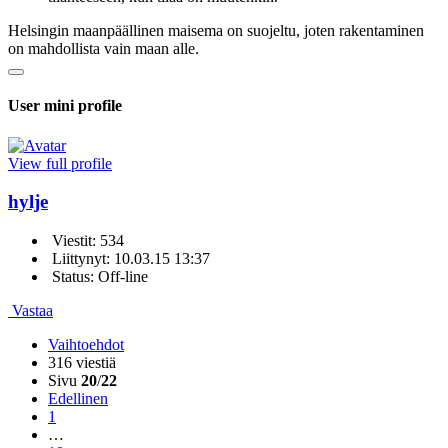
Helsingin maanpäällinen maisema on suojeltu, joten rakentaminen
on mahdollista vain maan alle.
User mini profile
View full profile
hylje
Viestit: 534
Liittynyt: 10.03.15 13:37
Status: Off-line
Vastaa
Vaihtoehdot
316 viestiä
Sivu
20
/
22
Edellinen
1
…