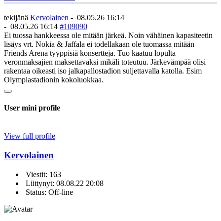
tekijänä
Kervolainen
-
08.05.26 16:14
-
08.05.26 16:14
#109090
Ei tuossa hankkeessa ole mitään järkeä. Noin vähäinen kapasiteetin
lisäys vrt. Nokia & Jaffala ei todellakaan ole tuomassa mitään
Friends Arena tyyppisiä konsertteja. Tuo kaatuu lopulta
veronmaksajien maksettavaksi mikäli toteutuu. Järkevämpää olisi
rakentaa oikeasti iso jalkapallostadion suljettavalla katolla. Esim
Olympiastadionin kokoluokkaa.
User mini profile
View full profile
Kervolainen
Viestit: 163
Liittynyt: 08.08.22 20:08
Status: Off-line