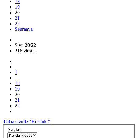
18
19
20
21
22
Seuraava
Sivu
20
/
22
316 viestiä
1
…
18
19
20
21
22
Palaa sivulle “Helsinki”
Näytä: