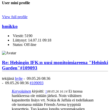
User mini profile
View full profile
hmikko
Viestit: 5190
Liittynyt: 14.07.11 09:18
Status: Off-line
Re: Helsingin IFK:n uusi monitoimiareena "Helsinki
Garden"
#109093
tekijänä
hylje
-
09.05.26 08:36
-
09.05.26 08:36
#109093
Kervolainen
kirjoitti:
↑
Ei tuossa
08.05.26 16:14
hankkeessa ole mitään järkeä. Noin vähäinen
kapasiteetin lisäys vrt. Nokia & Jaffala ei todellakaan
ole tuomassa mitään Friends Arena tyyppisiä
konsertteja. Tuo kaatuu lopulta veronmaksajien