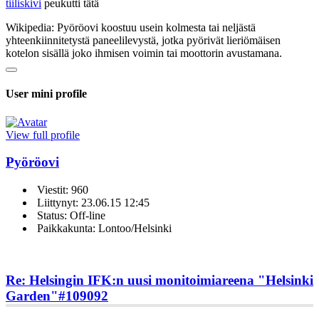
tiiliskivi
peukutti tätä
Wikipedia: Pyöröovi koostuu usein kolmesta tai neljästä
yhteenkiinnitetystä paneelilevystä, jotka pyörivät lieriömäisen
kotelon sisällä joko ihmisen voimin tai moottorin avustamana.
User mini profile
View full profile
Pyöröovi
Viestit: 960
Liittynyt: 23.06.15 12:45
Status: Off-line
Paikkakunta: Lontoo/Helsinki
Re: Helsingin IFK:n uusi monitoimiareena "Helsinki
Garden"
#109092