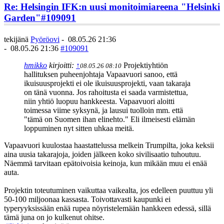
Re: Helsingin IFK:n uusi monitoimiareena "Helsinki
Garden"
#109091
tekijänä
Pyöröovi
-
08.05.26 21:36
-
08.05.26 21:36
#109091
hmikko
kirjoitti:
↑
Projektiyhtiön
08.05.26 08:10
hallituksen puheenjohtaja Vapaavuori sanoo, että
ikuisuusprojekti ei ole ikuisuusprojekti, vaan takaraja
on tänä vuonna. Jos rahoitusta ei saada varmistettua,
niin yhtiö luopuu hankkeesta. Vapaavuori aloitti
toimessa viime syksynä, ja lausui tuolloin mm. että
"tämä on Suomen ihan elinehto." Eli ilmeisesti elämän
loppuminen nyt sitten uhkaa meitä.
Vapaavuori kuulostaa haastattelussa melkein Trumpilta, joka keksii
aina uusia takarajoja, joiden jälkeen koko sivilisaatio tuhoutuu.
Näemmä tarvitaan epätoivoisia keinoja, kun mikään muu ei enää
auta.
Projektin toteutuminen vaikuttaa vaikealta, jos edelleen puuttuu yli
50-100 miljoonaa kassasta. Toivottavasti kaupunki ei
typeryyksissään enää rupea nöyristelemään hankkeen edessä, sillä
tämä juna on jo kulkenut ohitse.