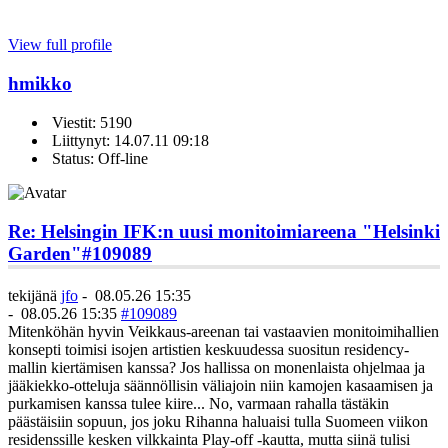
View full profile
hmikko
Viestit: 5190
Liittynyt: 14.07.11 09:18
Status: Off-line
Re: Helsingin IFK:n uusi monitoimiareena "Helsinki
Garden"
#109089
tekijänä
jfo
-
08.05.26 15:35
-
08.05.26 15:35
#109089
Mitenköhän hyvin Veikkaus-areenan tai vastaavien monitoimihallien
konsepti toimisi isojen artistien keskuudessa suositun residency-
mallin kiertämisen kanssa? Jos hallissa on monenlaista ohjelmaa ja
jääkiekko-otteluja säännöllisin väliajoin niin kamojen kasaamisen ja
purkamisen kanssa tulee kiire... No, varmaan rahalla tästäkin
päästäisiin sopuun, jos joku Rihanna haluaisi tulla Suomeen viikon
residenssille kesken vilkkainta Play-off -kautta, mutta siinä tulisi