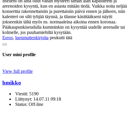
Itselleni on aina ollut vähän mysteeri tämän alan kapasiteetti ja
areenoiden kysyntä, kun en asiasta mitään tiedä. Vaikka noita neljää
konserttia rakennettaisiin ja purettaisiin päivä ennen ja jälkeen, niin
kalenteri on silti tyhjää täynnä, ja tilanne käsittääkseni näytti
jokseenkin tältä myös ns. normaaleina aikoina ennen koronaa.
Pääkaupunkiseudulla kumminkin on kysyntää uudelle areenalle tai
kolmelle, jos puuhamiehiltä kysytään.
Eeros
,
luenmuttenkirjoita
peukutti tätä
User mini profile
View full profile
hmikko
Viestit: 5190
Liittynyt: 14.07.11 09:18
Status: Off-line