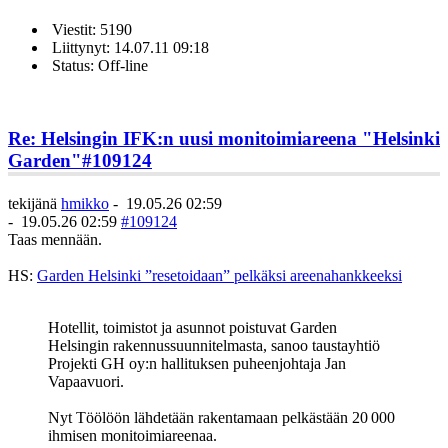
Viestit: 5190
Liittynyt: 14.07.11 09:18
Status: Off-line
Re: Helsingin IFK:n uusi monitoimiareena "Helsinki
Garden"
#109124
tekijänä
hmikko
-
19.05.26 02:59
-
19.05.26 02:59
#109124
Taas mennään.
HS:
Garden Helsinki ”resetoidaan” pelkäksi areenahankkeeksi
Hotellit, toimistot ja asunnot poistuvat Garden
Helsingin rakennussuunnitelmasta, sanoo taustayhtiö
Projekti GH oy:n hallituksen puheenjohtaja Jan
Vapaavuori.
Nyt Töölöön lähdetään rakentamaan pelkästään 20 000
ihmisen monitoimiareenaa.