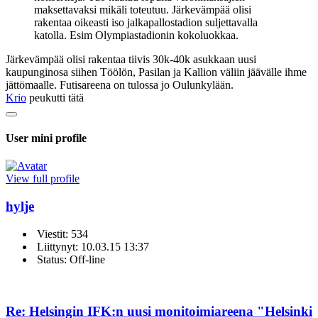
maksettavaksi mikäli toteutuu. Järkevämpää olisi
rakentaa oikeasti iso jalkapallostadion suljettavalla
katolla. Esim Olympiastadionin kokoluokkaa.
Järkevämpää olisi rakentaa tiivis 30k-40k asukkaan uusi
kaupunginosa siihen Töölön, Pasilan ja Kallion väliin jäävälle ihme
jättömaalle. Futisareena on tulossa jo Oulunkylään.
Krio
peukutti tätä
User mini profile
View full profile
hylje
Viestit: 534
Liittynyt: 10.03.15 13:37
Status: Off-line
Re: Helsingin IFK:n uusi monitoimiareena "Helsinki