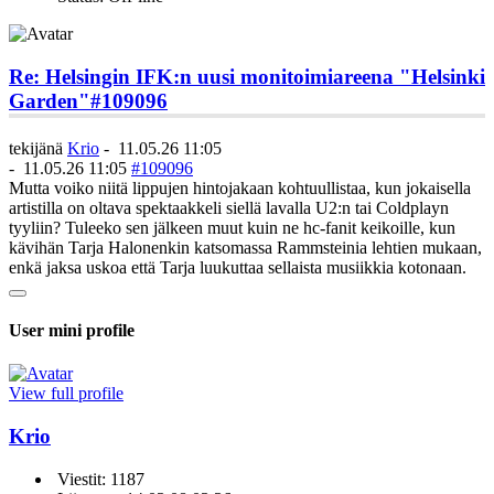
Re: Helsingin IFK:n uusi monitoimiareena "Helsinki
Garden"
#109096
tekijänä
Krio
-
11.05.26 11:05
-
11.05.26 11:05
#109096
Mutta voiko niitä lippujen hintojakaan kohtuullistaa, kun jokaisella
artistilla on oltava spektaakkeli siellä lavalla U2:n tai Coldplayn
tyyliin? Tuleeko sen jälkeen muut kuin ne hc-fanit keikoille, kun
kävihän Tarja Halonenkin katsomassa Rammsteinia lehtien mukaan,
enkä jaksa uskoa että Tarja luukuttaa sellaista musiikkia kotonaan.
User mini profile
View full profile
Krio
Viestit: 1187