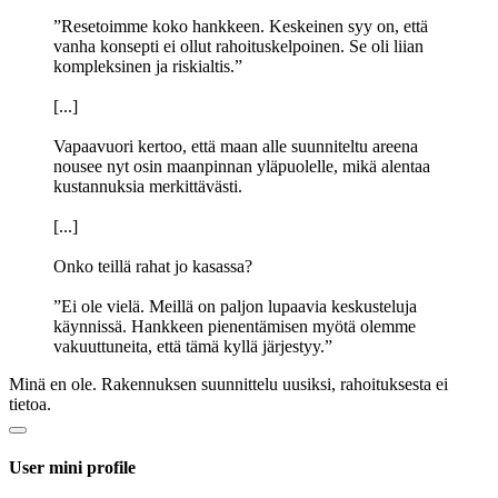
”Resetoimme koko hankkeen. Keskeinen syy on, että
vanha konsepti ei ollut rahoituskelpoinen. Se oli liian
kompleksinen ja riskialtis.”
[...]
Vapaavuori kertoo, että maan alle suunniteltu areena
nousee nyt osin maanpinnan yläpuolelle, mikä alentaa
kustannuksia merkittävästi.
[...]
Onko teillä rahat jo kasassa?
”Ei ole vielä. Meillä on paljon lupaavia keskusteluja
käynnissä. Hankkeen pienentämisen myötä olemme
vakuuttuneita, että tämä kyllä järjestyy.”
Minä en ole. Rakennuksen suunnittelu uusiksi, rahoituksesta ei
tietoa.
User mini profile