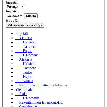
Järjestä:
Järjestä:
Suorita
Hyppää:
Valitse alue minne siirtyä
Projektit
Yläkerta
Helsinki
Tampere
Espoo
Ulkomaat
Alakerta
Helsinki
Tampere
Turku
Espoo
Vantaa
Kaupunkisuunnittelu ja liikenne
Yleinen alue
Aula
Ulkomailta
Rakentaminen ja remontointi
Guesthouse