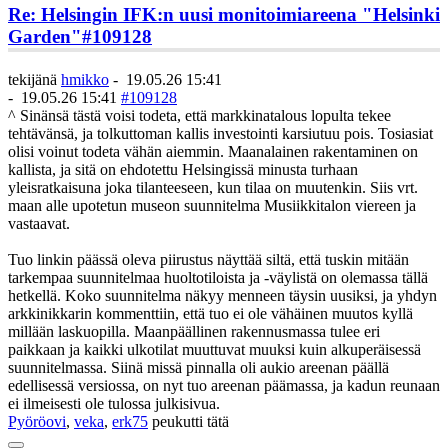
Re: Helsingin IFK:n uusi monitoimiareena "Helsinki
Garden"
#109128
tekijänä
hmikko
-
19.05.26 15:41
-
19.05.26 15:41
#109128
^ Sinänsä tästä voisi todeta, että markkinatalous lopulta tekee
tehtävänsä, ja tolkuttoman kallis investointi karsiutuu pois. Tosiasiat
olisi voinut todeta vähän aiemmin. Maanalainen rakentaminen on
kallista, ja sitä on ehdotettu Helsingissä minusta turhaan
yleisratkaisuna joka tilanteeseen, kun tilaa on muutenkin. Siis vrt.
maan alle upotetun museon suunnitelma Musiikkitalon viereen ja
vastaavat.
Tuo linkin päässä oleva piirustus näyttää siltä, että tuskin mitään
tarkempaa suunnitelmaa huoltotiloista ja -väylistä on olemassa tällä
hetkellä. Koko suunnitelma näkyy menneen täysin uusiksi, ja yhdyn
arkkinikkarin kommenttiin, että tuo ei ole vähäinen muutos kyllä
millään laskuopilla. Maanpäällinen rakennusmassa tulee eri
paikkaan ja kaikki ulkotilat muuttuvat muuksi kuin alkuperäisessä
suunnitelmassa. Siinä missä pinnalla oli aukio areenan päällä
edellisessä versiossa, on nyt tuo areenan päämassa, ja kadun reunaan
ei ilmeisesti ole tulossa julkisivua.
Pyöröovi
,
veka
,
erk75
peukutti tätä