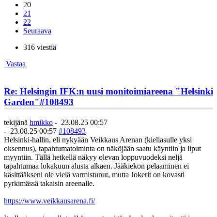
20
21
22
Seuraava
316 viestiä
Vastaa
Re: Helsingin IFK:n uusi monitoimiareena "Helsinki
Garden"
#108493
tekijänä
hmikko
-
23.08.25 00:57
-
23.08.25 00:57
#108493
Helsinki-hallin, eli nykyään Veikkaus Arenan (kieliasulle yksi
oksennus), tapahtumatoiminta on näköjään saatu käyntiin ja liput
myyntiin. Tällä hetkellä näkyy olevan loppuvuodeksi neljä
tapahtumaa lokakuun alusta alkaen. Jääkiekon pelaaminen ei
käsittääkseni ole vielä varmistunut, mutta Jokerit on kovasti
pyrkimässä takaisin areenalle.
https://www.veikkausarena.fi/