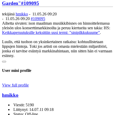
Garden"
#109095
tekijänä
hmikko
-
11.05.26 09:20
-
11.05.26 09:20
#109095
Aihetta sivuten: ison maailman musiikkibisnes on hinnoittelemassa
yleisön ulos konserttimarkkinoilta ja peruu kiertueita sen takia: HS:
Keikka­peruutuksille keksittiin uusi termi: ”sinipilkku­kuume”
.
Luulis, että tuohon on yksinkertainen ratkaisu: kohtuullistetaan
lippujen hintoja. Toki jos artisti on omasta mielestään miljardööri,
jonka ei tarvitse esiintyä markkinahintaan, niin sitten hän ei varmaan
esiinny.
User mini profile
View full profile
hmikko
Viestit: 5190
Liittynyt: 14.07.11 09:18
Status: Off-line