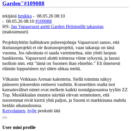
Garden"
#109088
tekijänä
hmikko
-
08.05.26 08:10
-
08.05.26 08:10
#109088
HS:
Jan Vapaavuori asetti Garden Helsingille takarajan
(maksumuuri)
Projektiyhtiön hallituksen puheenjohtaja Vapaavuori sanoo, että
ikuisuusprojekti ei ole ikuisuusprojekti, vaan takaraja on tänä
vuonna. Jos rahoitusta ei saada varmistettua, niin yhtiö luopuu
hankkeesta. Vapaavuori aloitti toimessa viime syksynä, ja lausui
tuolloin mm. että "tämä on Suomen ihan elinehto." Eli ilmeisesti
elämän loppuminen nyt sitten uhkaa meitä.
Vilkaisin Veikkaus Arenan kalenteria. Siellä toiminta näkyy
päässeen jokseenkin entiseen vauhtiin. Konserttien osalta isot
kansainväliset nimet ovat melkein kaikki nostalgiaosastoa tyyliin ZZ
Top. Musiikkialan muutos näyttää olevan semmoinen, että
nuoremmat eivät kierrä yhtä paljon, ja Suomi ei markkinana mahdu
heidän aikatauluunsa.
Kervolainen
,
hylje
peukutti tätä
User mini profile