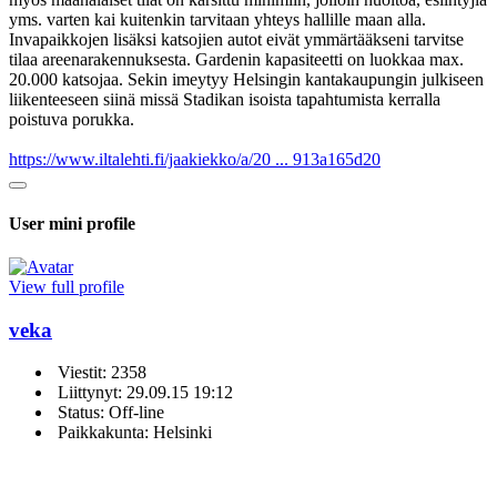
yms. varten kai kuitenkin tarvitaan yhteys hallille maan alla.
Invapaikkojen lisäksi katsojien autot eivät ymmärtääkseni tarvitse
tilaa areenarakennuksesta. Gardenin kapasiteetti on luokkaa max.
20.000 katsojaa. Sekin imeytyy Helsingin kantakaupungin julkiseen
liikenteeseen siinä missä Stadikan isoista tapahtumista kerralla
poistuva porukka.
https://www.iltalehti.fi/jaakiekko/a/20 ... 913a165d20
User mini profile
View full profile
veka
Viestit: 2358
Liittynyt: 29.09.15 19:12
Status: Off-line
Paikkakunta: Helsinki