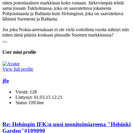
sitten potentiaalisen markkinan koko vastaan. Järkevämpää tehdä
sama jossain Tukholmassa, joka on saavutettava jokaisesta
Pohjoismaasta ja Baltiasta kuin Helsingissä, joka on saavutettava
lähinnä Suomesta ja Baltiasta.
Jos joku Nokia-areenakaan ei ole vielä voitollista vuotta nähnyt niin
miten tämä pääsisi koskaan plussalle Suomen markkinassa?
User mini profile
View full profile
jfo
Viestit: 128
Liittynyt: 01.03.15 12:21
Status: Off-line
Re: Helsingin IFK:n uusi monitoimiareena "Helsinki
Garden"
#109090