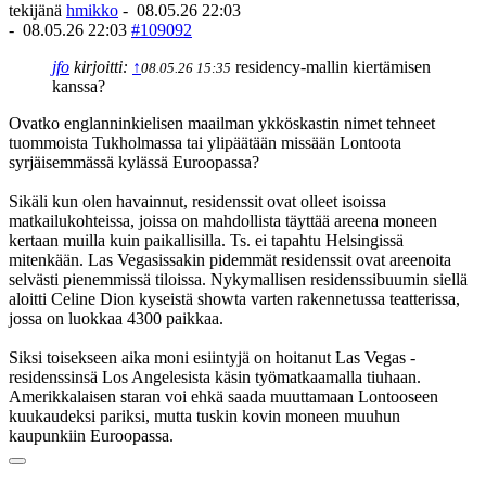
tekijänä
hmikko
-
08.05.26 22:03
-
08.05.26 22:03
#109092
jfo
kirjoitti:
↑
residency-mallin kiertämisen
08.05.26 15:35
kanssa?
Ovatko englanninkielisen maailman ykköskastin nimet tehneet
tuommoista Tukholmassa tai ylipäätään missään Lontoota
syrjäisemmässä kylässä Euroopassa?
Sikäli kun olen havainnut, residenssit ovat olleet isoissa
matkailukohteissa, joissa on mahdollista täyttää areena moneen
kertaan muilla kuin paikallisilla. Ts. ei tapahtu Helsingissä
mitenkään. Las Vegasissakin pidemmät residenssit ovat areenoita
selvästi pienemmissä tiloissa. Nykymallisen residenssibuumin siellä
aloitti Celine Dion kyseistä showta varten rakennetussa teatterissa,
jossa on luokkaa 4300 paikkaa.
Siksi toisekseen aika moni esiintyjä on hoitanut Las Vegas -
residenssinsä Los Angelesista käsin työmatkaamalla tiuhaan.
Amerikkalaisen staran voi ehkä saada muuttamaan Lontooseen
kuukaudeksi pariksi, mutta tuskin kovin moneen muuhun
kaupunkiin Euroopassa.