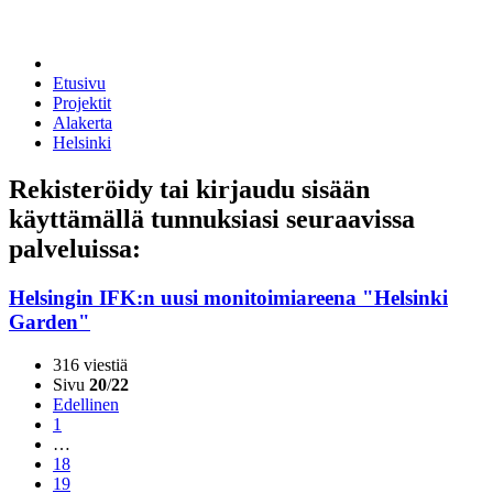
Etusivu
Projektit
Alakerta
Helsinki
Rekisteröidy tai kirjaudu sisään
käyttämällä tunnuksiasi seuraavissa
palveluissa:
Helsingin IFK:n uusi monitoimiareena "Helsinki
Garden"
316 viestiä
Sivu
20
/
22
Edellinen
1
…
18
19