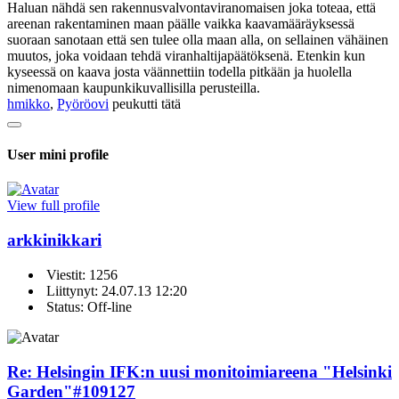
Haluan nähdä sen rakennusvalvontaviranomaisen joka toteaa, että
areenan rakentaminen maan päälle vaikka kaavamääräyksessä
suoraan sanotaan että sen tulee olla maan alla, on sellainen vähäinen
muutos, joka voidaan tehdä viranhaltijapäätöksenä. Etenkin kun
kyseessä on kaava josta väännettiin todella pitkään ja huolella
nimenomaan kaupunkikuvallisilla perusteilla.
hmikko
,
Pyöröovi
peukutti tätä
User mini profile
View full profile
arkkinikkari
Viestit: 1256
Liittynyt: 24.07.13 12:20
Status: Off-line
Re: Helsingin IFK:n uusi monitoimiareena "Helsinki
Garden"
#109127