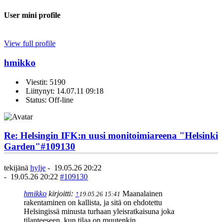
User mini profile
View full profile
hmikko
Viestit: 5190
Liittynyt: 14.07.11 09:18
Status: Off-line
Re: Helsingin IFK:n uusi monitoimiareena "Helsinki
Garden"
#109130
tekijänä
hylje
-
19.05.26 20:22
-
19.05.26 20:22
#109130
hmikko
kirjoitti:
↑
Maanalainen
19.05.26 15:41
rakentaminen on kallista, ja sitä on ehdotettu
Helsingissä minusta turhaan yleisratkaisuna joka
tilanteeseen, kun tilaa on muutenkin.