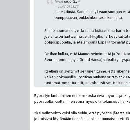
hylje
kirjoitti:
↑
14.03.26 22:37
Ihme kitinää. Sanokaa nyt vaan suoraan että vi
pumppaavan joukkoliikenteen kannalta.
En ole huomannut, että täällä kukaan olisi harmite
jos siitä on haittaa muille liikkujille. Tärkeät ku
pohjoispuolella, ja etelämpänä Espalla toimivat py
On ihan hullua, että Mannerheimintieltä ja Postik
Seurahuoneen (nyk. Grand Hansa) välisillä ylityspaik
Itselleni on syntynyt sellainen tunne, että liikenne
kaiken hoksaaville. Porukan mukana yrittävät kuite
tuntemattomat turistit, sekoboltsit ym. Kaikkien on
Pyöräilyn kieltäminen ei toimi koska eivät pyöräilijät k
pyörätiellä. Kieltäminen voisi myös olla teknisesti hankalaa
Yksi vaihtoehto voisi olla sekin, että pyörätie jätettäis
joutuisivat löytämään tiensä aukiolla satunnaista reittiä