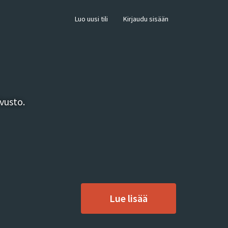
×
Luo uusi tili
Kirjaudu sisään
vusto.
Lue lisää