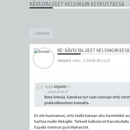
KÄVELYALUEET HELSINGIN KESKUSTASSA
Vastaa
RE: KÄVELYALUEET HELSINGIN KES
tekijänä
veka
-
16.03.26 11:11
hylje
kirjoitti:
↑
14.03.26 22:37
Ihme kitinää. Sanokaa nyt vaan suoraan että vitutta
joukkoliikenteen kannalta.
En ole huomannut, että täällä kukaan olisi harmitellut a
haittaa muille liikkujille. Tärkeät kulkutavat Kaivokadu
Espalla toimivat pyöräilykaistat.