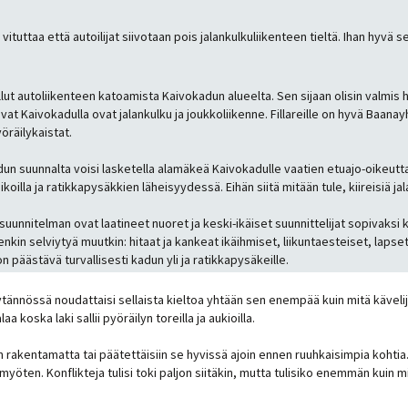
tuttaa että autoilijat siivotaan pois jalankulkuliikenteen tieltä. Ihan hyvä se
llut autoliikenteen katoamista Kaivokadun alueelta. Sen sijaan olisin valmis
lkutavat Kaivokadulla ovat jalankulku ja joukkoliikenne. Fillareille on hyvä B
öräilykaistat.
adun suunnalta voisi lasketella alamäkeä Kaivokadulle vaatien etuajo-oikeutt
oilla ja ratikkapysäkkien läheisyydessä. Eihän siitä mitään tule, kiireisiä jala
suunnitelman ovat laatineet nuoret ja keski-ikäiset suunnittelijat sopivaksi kalt
nkin selviytyä muutkin: hitaat ja kankeat ikäihmiset, liikuntaesteiset, lapse
 päästävä turvallisesti kadun yli ja ratikkapysäkeille.
äytännössä noudattaisi sellaista kieltoa yhtään sen enempää kuin mitä kävelij
 koska laki sallii pyöräilyn toreilla ja aukioilla.
iin rakentamatta tai päätettäisiin se hyvissä ajoin ennen ruuhkaisimpia kohtia
 myöten. Konflikteja tulisi toki paljon siitäkin, mutta tulisiko enemmän kuin 