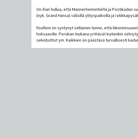
On ihan hullua, että Mannerheimintieltä ja Postikadun s
(nyk. Grand Hansa) välisillä ylityspaikoilla ja ratikkapysäk
Itselleni on syntynyt sellainen tunne, että liikennesuunnit
hoksaaville. Porukan mukana yrittävät kuitenkin selviyty
sekoboltsit ym. Kaikkien on päästävä turvallisesti kadun 