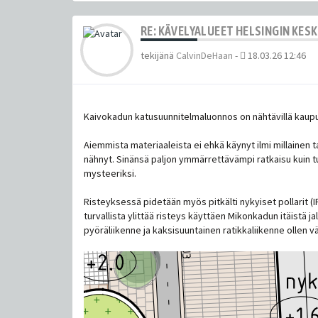
RE: KÄVELYALUEET HELSINGIN KES
tekijänä
CalvinDeHaan
-
18.03.26 12:46
Kaivokadun katusuunnitelmaluonnos on nähtävillä kaupung
Aiemmista materiaaleista ei ehkä käynyt ilmi millainen 
nähnyt. Sinänsä paljon ymmärrettävämpi ratkaisu kuin tu
mysteeriksi.
Risteyksessä pidetään myös pitkälti nykyiset pollarit (I
turvallista ylittää risteys käyttäen Mikonkadun itäistä j
pyöräliikenne ja kaksisuuntainen ratikkaliikenne ollen v