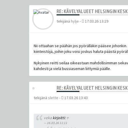
RE: KÄVELYALUEET HELSINGIN KES
tekijänä
hylje
-
17.03.26 13:19
Nii ottaahan se päähän jos pyörälläkin pääsee johonkin. 
kiinteistöjä, joihin joku voisi joskus haluta päästä pyörä
Nykyinen reitti seilaa oikeastaan mahdollisimman seka
kahdesti ja vielä bussiaseman liittymiä päälle.
RE: KÄVELYALUEET HELSINGIN KES
tekijänä
slette
-
17.03.26 13:43
veka
kirjoitti:
↑
16.03.26 11:11