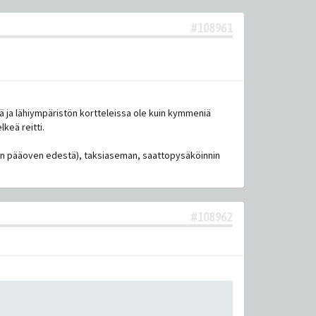
#108961
llä ja lähiympäristön kortteleissa ole kuin kymmeniä
lkeä reitti.
man pääoven edestä), taksiaseman, saattopysäköinnin
#108962