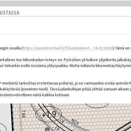
KUSTASSA
in sivuilla (
https://paatokset.hel.fi/fi/kuulutukset ... 18-3132026
) Tämä on 
tarkalleen tuo Mikonkadun risteys on. Pyörätien yli kulkee ylijatkettu jalka
o Vekankin esille nostama ylityspaikka. Mutta millaista liikennekäyttäytymi
P-merkintä tarkoittaa irrotettavaa pollaria), ja se varmaankin estää autotört
alkakäytävää (punainen nuoli). Tässä jalankulkijan pitää ylittää samaan aikaa
äistämisvelvollinen näitä kaikkia kohtaan.