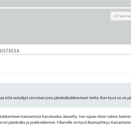
117 viestiä
KUSTASSA
a että autoilijat siivotaan pois jalankulkuliikenteen tieltä. Ihan hyvä se on 
utoliikenteen katoamista Kaivokadun alueelta. Sen sijaan olisin valmis harkit
lla ovat jalankulku ja joukkoliikenne. Fillareille on hyvä Baanayhteys Kaisan