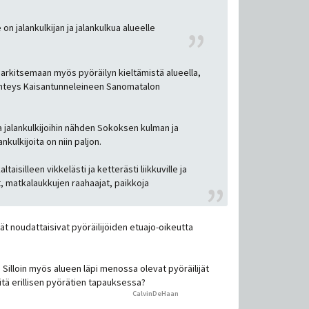
 on jalankulkijan ja jalankulkua alueelle
 harkitsemaan myös pyöräilyn kieltämistä alueella,
aanayhteys Kaisantunneleineen Sanomatalon
a jalankulkijoihin nähden Sokoksen kulman ja
nkulkijoita on niin paljon.
aisilleen vikkelästi ja ketterästi liikkuville ja
t, matkalaukkujen raahaajat, paikkoja
ät noudattaisivat pyöräilijöiden etuajo-oikeutta
. Silloin myös alueen läpi menossa olevat pyöräilijät
mitä erillisen pyörätien tapauksessa?
CalvinDeHaan
peukutti tätä