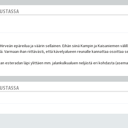
KUSTASSA
Hirveän epäreilua ja väärin sellainen. Eihän siinä Kampin ja Kaisaniemen väli
llä. Varmaan ihan riittävästi, että kävelyalueen reunalle kannattaa osoittaa se
van esteradan läpi ylittäen mm. jalankulkualuen neljästä eri kohdasta (ase
KUSTASSA