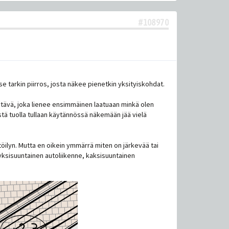
#108970
se tarkin piirros, josta näkee pienetkin yksityiskohdat.
käytävä, joka lienee ensimmäinen laatuaan minkä olen
stä tuolla tullaan käytännössä näkemään jää vielä
töilyn. Mutta en oikein ymmärrä miten on järkevää tai
n yksisuuntainen autoliikenne, kaksisuuntainen