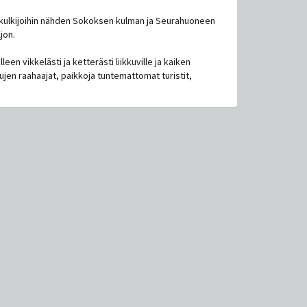
lankulkijoihin nähden Sokoksen kulman ja Seurahuoneen
ljon.
een vikkelästi ja ketterästi liikkuville ja kaiken
ujen raahaajat, paikkoja tuntemattomat turistit,