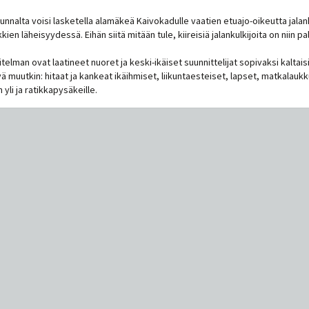
uunnalta voisi lasketella alamäkeä Kaivokadulle vaatien etuajo-oikeutta ja
kien läheisyydessä. Eihän siitä mitään tule, kiireisiä jalankulkijoita on niin pa
elman ovat laatineet nuoret ja keski-ikäiset suunnittelijat sopivaksi kaltaisill
ä muutkin: hitaat ja kankeat ikäihmiset, liikuntaesteiset, lapset, matkalaukk
yli ja ratikkapysäkeille.