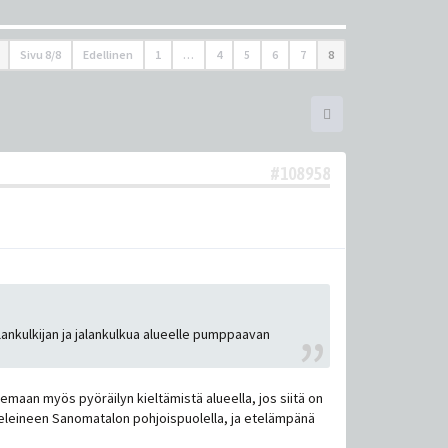
Sivu
8
/
8
Edellinen
1
…
4
5
6
7
8
#108958
jalankulkijan ja jalankulkua alueelle pumppaavan
semaan myös pyöräilyn kieltämistä alueella, jos siitä on
tunneleineen Sanomatalon pohjoispuolella, ja etelämpänä