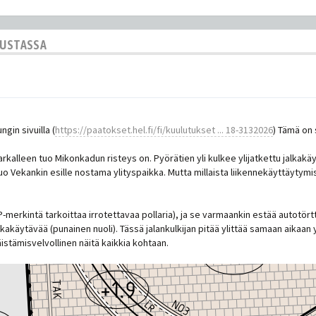
KUSTASSA
in sivuilla (
https://paatokset.hel.fi/fi/kuulutukset ... 18-3132026
) Tämä on 
tarkalleen tuo Mikonkadun risteys on. Pyörätien yli kulkee ylijatkettu jalka
o Vekankin esille nostama ylityspaikka. Mutta millaista liikennekäyttäytymi
P-merkintä tarkoittaa irrotettavaa pollaria), ja se varmaankin estää autotört
alkakäytävää (punainen nuoli). Tässä jalankulkijan pitää ylittää samaan aikaa
äistämisvelvollinen näitä kaikkia kohtaan.