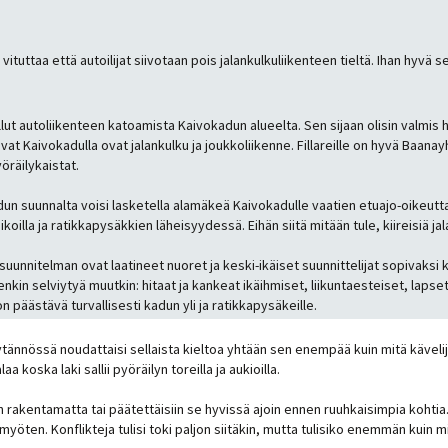
tuttaa että autoilijat siivotaan pois jalankulkuliikenteen tieltä. Ihan hyvä se
llut autoliikenteen katoamista Kaivokadun alueelta. Sen sijaan olisin valmis
lkutavat Kaivokadulla ovat jalankulku ja joukkoliikenne. Fillareille on hyvä B
öräilykaistat.
adun suunnalta voisi lasketella alamäkeä Kaivokadulle vaatien etuajo-oikeutt
oilla ja ratikkapysäkkien läheisyydessä. Eihän siitä mitään tule, kiireisiä jala
suunnitelman ovat laatineet nuoret ja keski-ikäiset suunnittelijat sopivaksi kalt
nkin selviytyä muutkin: hitaat ja kankeat ikäihmiset, liikuntaesteiset, lapse
 päästävä turvallisesti kadun yli ja ratikkapysäkeille.
äytännössä noudattaisi sellaista kieltoa yhtään sen enempää kuin mitä kävelij
 koska laki sallii pyöräilyn toreilla ja aukioilla.
iin rakentamatta tai päätettäisiin se hyvissä ajoin ennen ruuhkaisimpia kohtia
 myöten. Konflikteja tulisi toki paljon siitäkin, mutta tulisiko enemmän kuin 