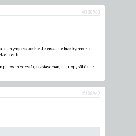
#108961
llä ja lähiympäristön kortteleissa ole kuin kymmeniä
lkeä reitti.
man pääoven edestä), taksiaseman, saattopysäköinnin
#108962