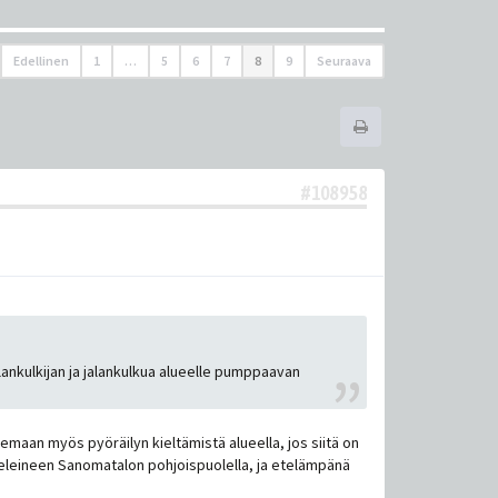
Edellinen
1
…
5
6
7
8
9
Seuraava
#108958
jalankulkijan ja jalankulkua alueelle pumppaavan
semaan myös pyöräilyn kieltämistä alueella, jos siitä on
tunneleineen Sanomatalon pohjoispuolella, ja etelämpänä