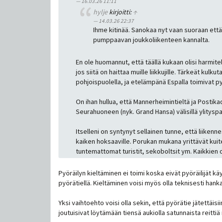
16.03.26 11:11
hylje
kirjoitti:
↑
14.03.26 22:37
Ihme kitinää. Sanokaa nyt vaan suoraan että vi
pumppaavan joukkoliikenteen kannalta.
En ole huomannut, että täällä kukaan olisi harmite
jos siitä on haittaa muille liikkujille. Tärkeät ku
pohjoispuolella, ja etelämpänä Espalla toimivat py
On ihan hullua, että Mannerheimintieltä ja Postik
Seurahuoneen (nyk. Grand Hansa) välisillä ylityspaik
Itselleni on syntynyt sellainen tunne, että liikenne
kaiken hoksaaville. Porukan mukana yrittävät kuite
tuntemattomat turistit, sekoboltsit ym. Kaikkien on
Pyöräilyn kieltäminen ei toimi koska eivät pyöräilijät k
pyörätiellä. Kieltäminen voisi myös olla teknisesti hankalaa
Yksi vaihtoehto voisi olla sekin, että pyörätie jätettäis
joutuisivat löytämään tiensä aukiolla satunnaista reittiä