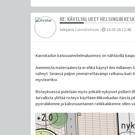
RE: KÄVELYALUEET HELSINGIN KES
tekijänä
CalvinDeHaan
-
18.03.26 12:46
Kaivokadun katusuunnitelmaluonnos on nähtävillä kaupung
Aiemmista materiaaleista ei ehkä käynyt ilmi millainen 
nähnyt. Sinänsä paljon ymmärrettävämpi ratkaisu kuin tu
mysteeriksi.
Risteyksessä pidetään myös pitkälti nykyiset pollarit (I
turvallista ylittää risteys käyttäen Mikonkadun itäistä j
pyöräliikenne ja kaksisuuntainen ratikkaliikenne ollen v