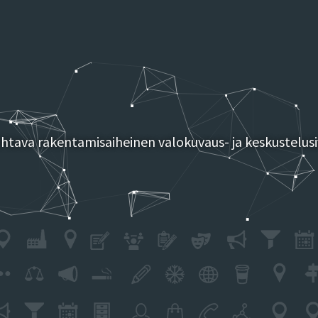
tava rakentamisaiheinen valokuvaus- ja keskustelusi