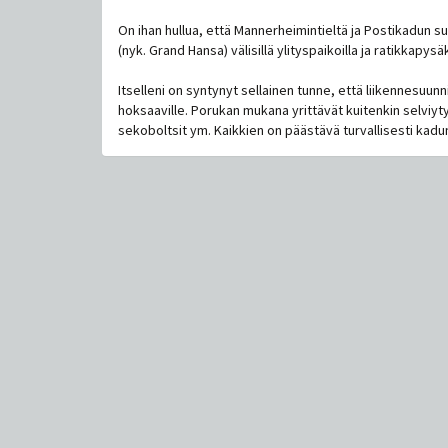
On ihan hullua, että Mannerheimintieltä ja Postikadun s
(nyk. Grand Hansa) välisillä ylityspaikoilla ja ratikkapysäk
Itselleni on syntynyt sellainen tunne, että liikennesuunnit
hoksaaville. Porukan mukana yrittävät kuitenkin selviyty
sekoboltsit ym. Kaikkien on päästävä turvallisesti kadun 