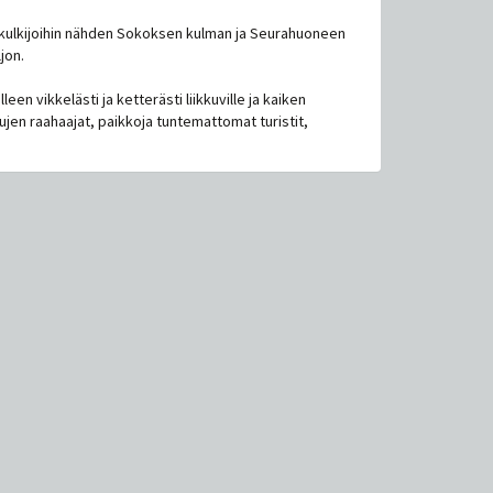
lankulkijoihin nähden Sokoksen kulman ja Seurahuoneen
ljon.
een vikkelästi ja ketterästi liikkuville ja kaiken
ujen raahaajat, paikkoja tuntemattomat turistit,