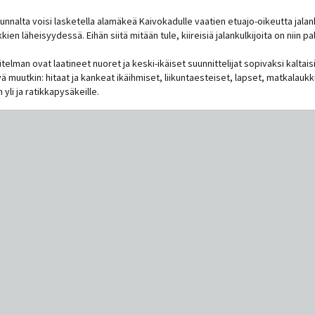
uunnalta voisi lasketella alamäkeä Kaivokadulle vaatien etuajo-oikeutta ja
kien läheisyydessä. Eihän siitä mitään tule, kiireisiä jalankulkijoita on niin pa
elman ovat laatineet nuoret ja keski-ikäiset suunnittelijat sopivaksi kaltaisill
ä muutkin: hitaat ja kankeat ikäihmiset, liikuntaesteiset, lapset, matkalaukk
yli ja ratikkapysäkeille.