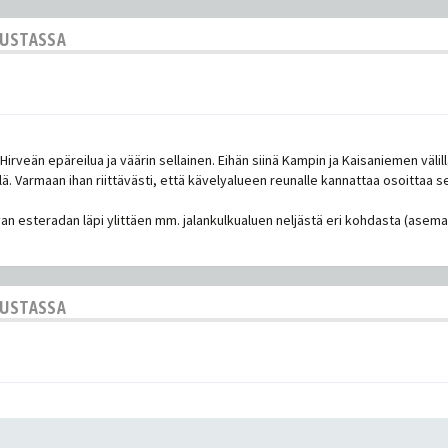
KUSTASSA
Hirveän epäreilua ja väärin sellainen. Eihän siinä Kampin ja Kaisaniemen väli
llä. Varmaan ihan riittävästi, että kävelyalueen reunalle kannattaa osoittaa se
van esteradan läpi ylittäen mm. jalankulkualuen neljästä eri kohdasta (ase
KUSTASSA