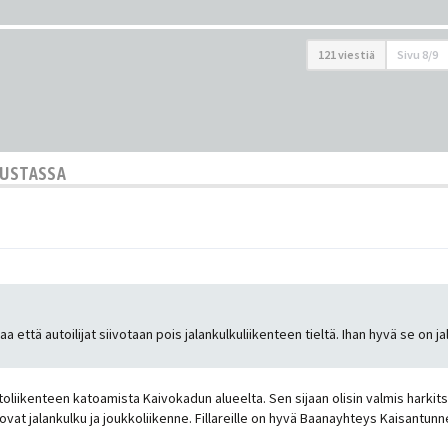
121 viestiä
Sivu
8
/
9
KUSTASSA
a että autoilijat siivotaan pois jalankulkuliikenteen tieltä. Ihan hyvä se on 
utoliikenteen katoamista Kaivokadun alueelta. Sen sijaan olisin valmis harkit
lla ovat jalankulku ja joukkoliikenne. Fillareille on hyvä Baanayhteys Kaisan