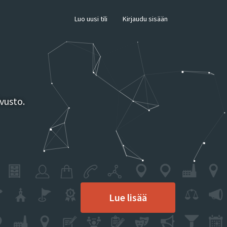
×
Luo uusi tili
Kirjaudu sisään
vusto.
Lue lisää