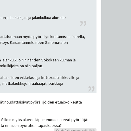
 on jalankulkijan ja jalankulkua alueelle
 harkitsemaan myös pyöräilyn kieltämistä alueella,
aanayhteys Kaisantunneleineen Sanomatalon
a jalankulkijoihin nähden Sokoksen kulman ja
nkulkijoita on niin paljon.
aisilleen vikkelästi ja ketterästi liikkuville ja
t, matkalaukkujen raahaajat, paikkoja
ät noudattaisivat pyöräilijöiden etuajo-oikeutta
. Silloin myös alueen läpi menossa olevat pyöräilijät
mitä erillisen pyörätien tapauksessa?
CalvinDeHaan
peukutti tätä