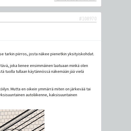
#108970
se tarkin piirros, josta näkee pienetkin yksityiskohdat.
käytävä, joka lienee ensimmäinen laatuaan minkä olen
stä tuolla tullaan käytännössä näkemään jää vielä
töilyn. Mutta en oikein ymmärrä miten on järkevää tai
n yksisuuntainen autoliikenne, kaksisuuntainen