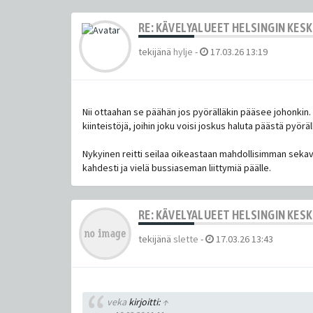
RE: KÄVELYALUEET HELSINGIN KES
tekijänä
hylje
-
17.03.26 13:19
Nii ottaahan se päähän jos pyörälläkin pääsee johonkin. 
kiinteistöjä, joihin joku voisi joskus haluta päästä pyörä
Nykyinen reitti seilaa oikeastaan mahdollisimman seka
kahdesti ja vielä bussiaseman liittymiä päälle.
RE: KÄVELYALUEET HELSINGIN KES
tekijänä
slette
-
17.03.26 13:43
veka
kirjoitti:
↑