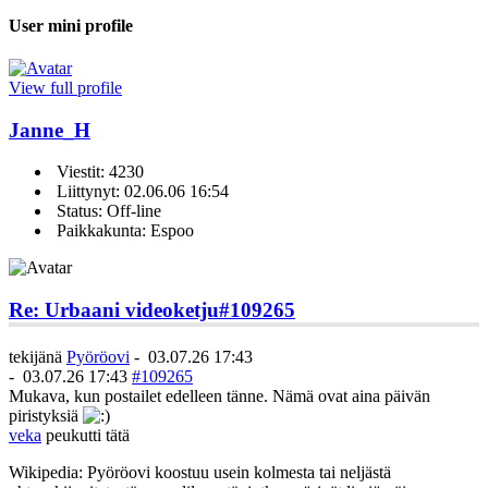
User mini profile
View full profile
Janne_H
Viestit: 4230
Liittynyt: 02.06.06 16:54
Status: Off-line
Paikkakunta: Espoo
Re: Urbaani videoketju
#109265
tekijänä
Pyöröovi
-
03.07.26 17:43
-
03.07.26 17:43
#109265
Mukava, kun postailet edelleen tänne. Nämä ovat aina päivän
piristyksiä
veka
peukutti tätä
Wikipedia: Pyöröovi koostuu usein kolmesta tai neljästä