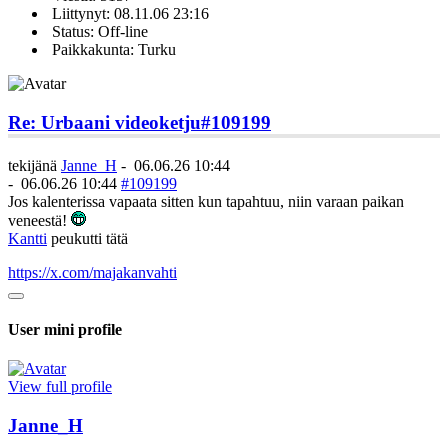
Liittynyt: 08.11.06 23:16
Status: Off-line
Paikkakunta: Turku
Re: Urbaani videoketju
#109199
tekijänä
Janne_H
-
06.06.26 10:44
-
06.06.26 10:44
#109199
Jos kalenterissa vapaata sitten kun tapahtuu, niin varaan paikan
veneestä!
Kantti
peukutti tätä
https://x.com/majakanvahti
User mini profile
View full profile
Janne_H