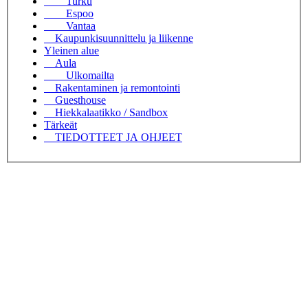
Turku
Espoo
Vantaa
Kaupunkisuunnittelu ja liikenne
Yleinen alue
Aula
Ulkomailta
Rakentaminen ja remontointi
Guesthouse
Hiekkalaatikko / Sandbox
Tärkeät
TIEDOTTEET JA OHJEET