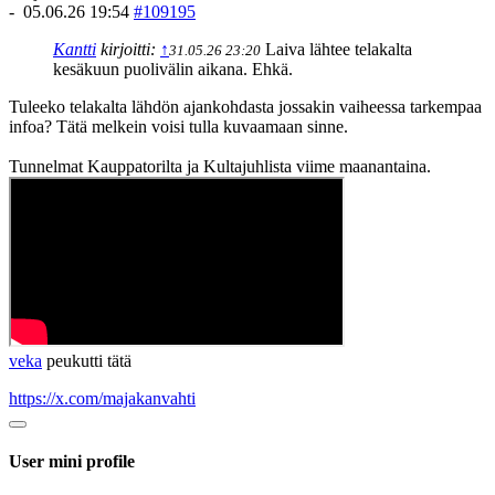
-
05.06.26 19:54
#109195
Kantti
kirjoitti:
↑
Laiva lähtee telakalta
31.05.26 23:20
kesäkuun puolivälin aikana. Ehkä.
Tuleeko telakalta lähdön ajankohdasta jossakin vaiheessa tarkempaa
infoa? Tätä melkein voisi tulla kuvaamaan sinne.
Tunnelmat Kauppatorilta ja Kultajuhlista viime maanantaina.
veka
peukutti tätä
https://x.com/majakanvahti
User mini profile