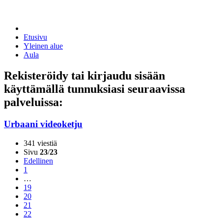
Etusivu
Yleinen alue
Aula
Rekisteröidy tai kirjaudu sisään
käyttämällä tunnuksiasi seuraavissa
palveluissa:
Urbaani videoketju
341 viestiä
Sivu
23
/
23
Edellinen
1
…
19
20
21
22