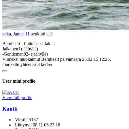
veka
,
Janne_H
peukutti tätä
Bernheart= Putinistiset faktat
JalkanenJ (jäähyllä)
-Gentleman82- (jäähyllä)
Viimeksi muokannut Bernheart päivämäärä 25.02.15 12:26,
muokattu yhteensä 3 kertaa
User mini profile
View full profile
Kantti
Viestit: 5157
Liittynyt: 08.11.06 23:16