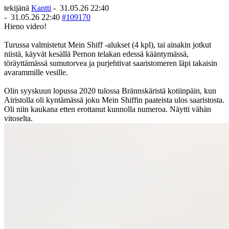
tekijänä
Kantti
-
31.05.26 22:40
-
31.05.26 22:40
#109170
Hieno video!
Turussa valmistetut Mein Shiff -alukset (4 kpl), tai ainakin jotkut
niistä, käyvät kesällä Pernon telakan edessä kääntymässä,
töräyttämässä sumutorvea ja purjehtivat saaristomeren läpi takaisin
avarammille vesille.
Olin syyskuun lopussa 2020 tulossa Brännskäristä kotiinpäin, kun
Airistolla oli kyntämässä joku Mein Shiffin paateista ulos saaristosta.
Oli niin kaukana etten erottanut kunnolla numeroa. Näytti vähän
vitoselta.