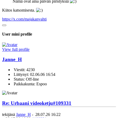
Nämä ovat aina päivän piristyksiä
Kiitos katsomisesta.
https://x.com/majakanvahti
User mini profile
View full profile
Janne_H
Viestit: 4230
Liittynyt: 02.06.06 16:54
Status: Off-line
Paikkakunta: Espoo
Re: Urbaani videoketju
#109331
tekijänä
Janne_H
-
28.07.26 16:22