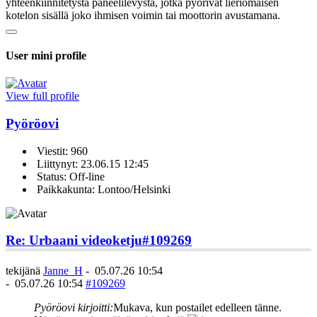
yhteenkiinnitetystä paneelilevystä, jotka pyörivät lieriömäisen
kotelon sisällä joko ihmisen voimin tai moottorin avustamana.
User mini profile
View full profile
Pyöröovi
Viestit: 960
Liittynyt: 23.06.15 12:45
Status: Off-line
Paikkakunta: Lontoo/Helsinki
Re: Urbaani videoketju
#109269
tekijänä
Janne_H
-
05.07.26 10:54
-
05.07.26 10:54
#109269
Pyöröovi kirjoitti:
Mukava, kun postailet edelleen tänne.