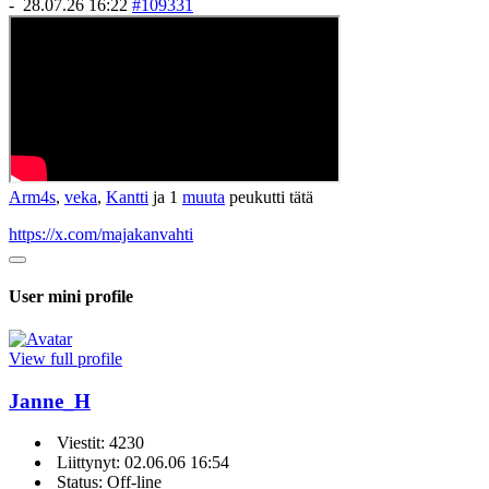
-
28.07.26 16:22
#109331
Arm4s
,
veka
,
Kantti
ja 1
muuta
peukutti tätä
https://x.com/majakanvahti
User mini profile
View full profile
Janne_H
Viestit: 4230
Liittynyt: 02.06.06 16:54
Status: Off-line