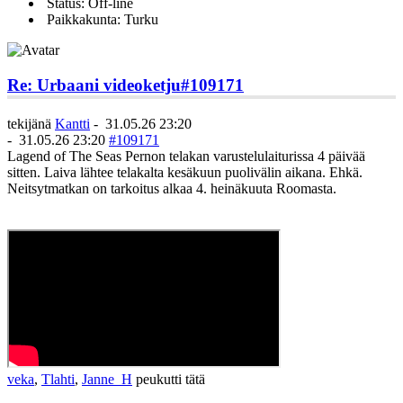
Status: Off-line
Paikkakunta: Turku
Re: Urbaani videoketju
#109171
tekijänä
Kantti
-
31.05.26 23:20
-
31.05.26 23:20
#109171
Lagend of The Seas Pernon telakan varustelulaiturissa 4 päivää
sitten. Laiva lähtee telakalta kesäkuun puolivälin aikana. Ehkä.
Neitsytmatkan on tarkoitus alkaa 4. heinäkuuta Roomasta.
veka
,
Tlahti
,
Janne_H
peukutti tätä