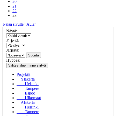
20
21
22
23
Palaa sivulle “Aula”
Näytä:
Järjestä:
Järjestä:
Suorita
Hyppää:
Valitse alue minne siirtyä
Projektit
Yläkerta
Helsinki
Tampere
Espoo
Ulkomaat
Alakerta
Helsinki
Tampere