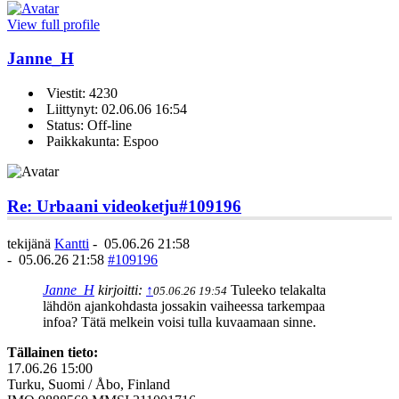
View full profile
Janne_H
Viestit: 4230
Liittynyt: 02.06.06 16:54
Status: Off-line
Paikkakunta: Espoo
Re: Urbaani videoketju
#109196
tekijänä
Kantti
-
05.06.26 21:58
-
05.06.26 21:58
#109196
Janne_H
kirjoitti:
↑
Tuleeko telakalta
05.06.26 19:54
lähdön ajankohdasta jossakin vaiheessa tarkempaa
infoa? Tätä melkein voisi tulla kuvaamaan sinne.
Tällainen tieto:
17.06.26 15:00
Turku, Suomi / Åbo, Finland