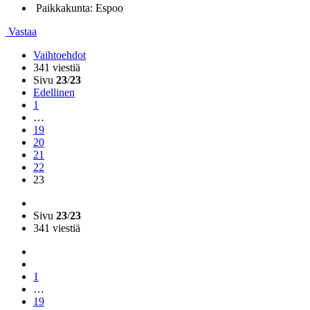
Paikkakunta: Espoo
Vastaa
Vaihtoehdot
341 viestiä
Sivu
23
/
23
Edellinen
1
…
19
20
21
22
23
Sivu
23
/
23
341 viestiä
1
…
19