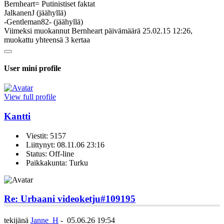
Bernheart= Putinistiset faktat
JalkanenJ (jäähyllä)
-Gentleman82- (jäähyllä)
Viimeksi muokannut Bernheart päivämäärä 25.02.15 12:26,
muokattu yhteensä 3 kertaa
User mini profile
View full profile
Kantti
Viestit: 5157
Liittynyt: 08.11.06 23:16
Status: Off-line
Paikkakunta: Turku
Re: Urbaani videoketju
#109195
tekijänä
Janne_H
-
05.06.26 19:54