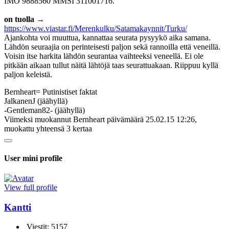
IMO 9888560 MMSI 311001716.
on tuolla →
https://www.viastar.fi/Merenkulku/Satamakaynnit/Turku/
Ajankohta voi muuttua, kannattaa seurata pysyykö aika samana.
Lähdön seuraajia on perinteisesti paljon sekä rannoilla että veneillä.
Voisin itse harkita lähdön seurantaa vaihteeksi veneellä. Ei ole
pitkään aikaan tullut näitä lähtöjä taas seurattuakaan. Riippuu kyllä
paljon keleistä.
Bernheart= Putinistiset faktat
JalkanenJ (jäähyllä)
-Gentleman82- (jäähyllä)
Viimeksi muokannut Bernheart päivämäärä 25.02.15 12:26,
muokattu yhteensä 3 kertaa
User mini profile
View full profile
Kantti
Viestit: 5157