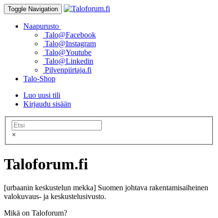
Toggle Navigation
Naapurusto
Talo@Facebook
Talo@Instagram
Talo@Youtube
Talo@Linkedin
Pilvenpiirtaja.fi
Talo-Shop
Luo uusi tili
Kirjaudu sisään
×
Taloforum.fi
[urbaanin keskustelun mekka] Suomen johtava rakentamisaiheinen
valokuvaus- ja keskustelusivusto.
Mikä on Taloforum?