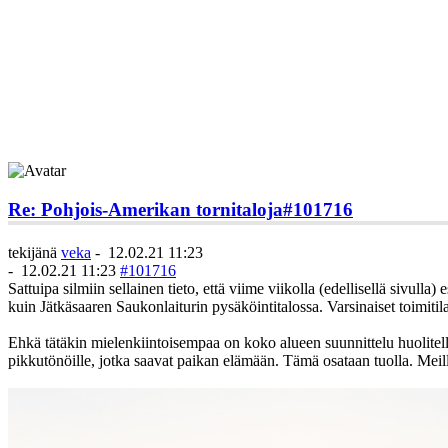
Re: Pohjois-Amerikan tornitaloja
#101716
tekijänä
veka
-
12.02.21 11:23
-
12.02.21 11:23
#101716
Sattuipa silmiin sellainen tieto, että viime viikolla (edellisellä siv
kuin Jätkäsaaren Saukonlaiturin pysäköintitalossa. Varsinaiset toimiti
Ehkä tätäkin mielenkiintoisempaa on koko alueen suunnittelu huolitellus
pikkutönöille, jotka saavat paikan elämään. Tämä osataan tuolla. Meillä