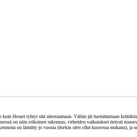
n kuin Hesari ryhtyi sitä siteeraamaan. Vähän jäi harmittamaan kriitii
seessä on näin erikoinen rakennus, virheiden vaikutukset tietysti nouse
ennusta on läimitty jo vuosia (itsekin olen ollut kuorossa mukana), ja 