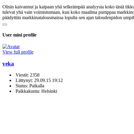
Olisin kaivannut ja kaipaan yhä selkeämpää analyysia koko tästä tikk
tulevat yhä vain voimistumaan, kun koko maailma pumppaa markkinoille 
päädyttiin markkinatalousmaissa lopulta sen ajan taloudenpidon umpik
User mini profile
View full profile
veka
Viestit: 2358
Liittynyt: 29.09.15 19:12
Status: Paikalla
Paikkakunta: Helsinki