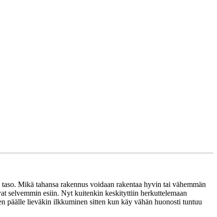
kin taso. Mikä tahansa rakennus voidaan rakentaa hyvin tai vähemmän
vat selvemmin esiin. Nyt kuitenkin keskityttiin herkuttelemaan
sen päälle lieväkin ilkkuminen sitten kun käy vähän huonosti tuntuu