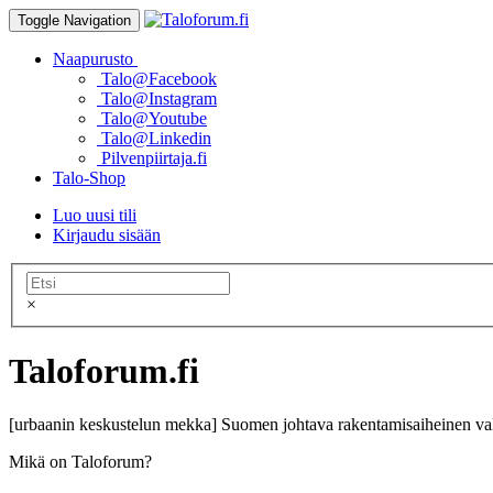
Toggle Navigation
Naapurusto
Talo@Facebook
Talo@Instagram
Talo@Youtube
Talo@Linkedin
Pilvenpiirtaja.fi
Talo-Shop
Luo uusi tili
Kirjaudu sisään
×
Taloforum.fi
[urbaanin keskustelun mekka] Suomen johtava rakentamisaiheinen val
Mikä on Taloforum?