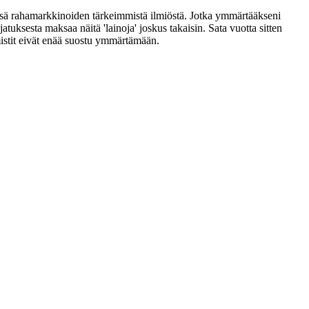
änsä rahamarkkinoiden tärkeimmistä ilmiöstä. Jotka ymmärtääkseni
ksesta maksaa näitä 'lainoja' joskus takaisin. Sata vuotta sitten
istit eivät enää suostu ymmärtämään.