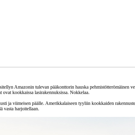
ulla) esitellyn Amazonin tulevan pääkonttorin hauska pehmistötterömäine
lat ovat kookkaissa lasirakennuksissa. Nokkelaa.
ti ja viimeisen päälle. Amerikkalaiseen tyyliin kookkaiden rakennusten v
 vasta harjoitellaan.