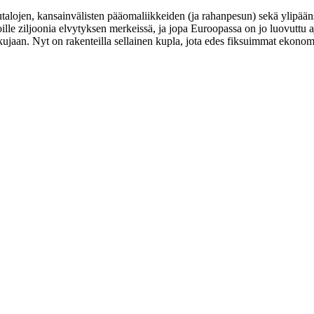
utalojen, kansainvälisten pääomaliikkeiden (ja rahanpesun) sekä ylipä
ziljoonia elvytyksen merkeissä, ja jopa Euroopassa on jo luovuttu ajatu
ujaan. Nyt on rakenteilla sellainen kupla, jota edes fiksuimmat ekonom