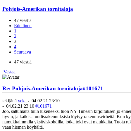
Pohjois-Amerikan tornitaloja
47 viestiä
Edellinen
1
2
3
4
Seuraava
47 viestiä
Vastaa
Re: Pohjois-Amerikan tornitaloja
#101671
tekijänä
veka
-
04.02.21 23:10
-
04.02.21 23:10
#101671
Joo, sattumalta tulin lukeneeksi tuon NY Timesin kirjoituksen jo enne
hyvin, ja kaikista uudisrakennuksista löytyy rakennusvirheitä. Kun ky
namukkaimmilla yksityiskohdilla, jotka toki ovat maukkaita. Tuota rak
vaan hieman köyhältä.