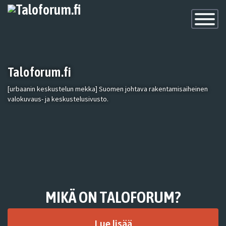
Toggle
Navigatio
Taloforum.fi
[urbaanin keskustelun mekka] Suomen johtava rakentamisaiheinen
valokuvaus- ja keskustelusivusto.
MIKÄ ON TALOFORUM?
Lue lisää