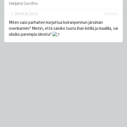
tekijänä
Gandhia
-
20.04.26 10:10
#109032
Miten saisi parhaiten korjattua koiranpennun järsimän
ovenkarmin? Mietin, että saisiko tuota ihan kitillä ja maalilla, vai
olisiko parempia ideoita?