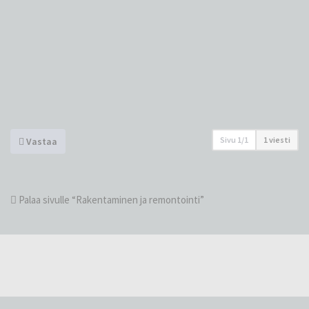
Sivu
1
/
1
1 viesti
Vastaa
Palaa sivulle “Rakentaminen ja remontointi”