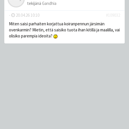
tekijänä
Gandhia
-
20.04.26 10:10
#109032
Miten saisi parhaiten korjattua koiranpennun järsimän
ovenkarmin? Mietin, että saisiko tuota ihan kitillä ja maalilla, vai
olisiko parempia ideoita?