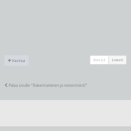
Sivu
1
/
1
1 viesti
Vastaa
Palaa sivulle “Rakentaminen ja remontointi”