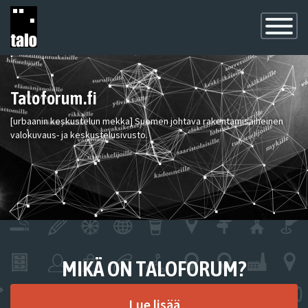
Toggle
Navigatio
Taloforum.fi
[urbaanin keskustelun mekka] Suomen johtava rakentamisaiheinen
valokuvaus- ja keskustelusivusto.
MIKÄ ON TALOFORUM?
Lue lisää