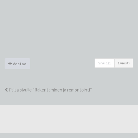
Sivu
1
/
1
1 viesti
Vastaa
Palaa sivulle “Rakentaminen ja remontointi”