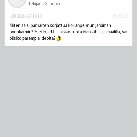
tekijänä
Gandhia
-
20.04.26 10:10
#109032
Miten saisi parhaiten korjattua koiranpennun järsimän
ovenkarmin? Mietin, että saisiko tuota ihan kitillä ja maalilla, vai
olisiko parempia ideoita?