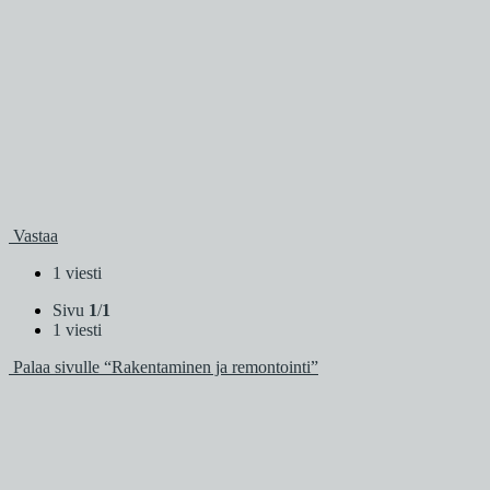
Vastaa
1 viesti
Sivu
1
/
1
1 viesti
Palaa sivulle “Rakentaminen ja remontointi”