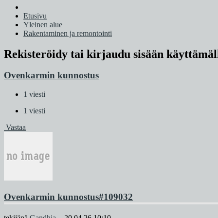
Etusivu
Yleinen alue
Rakentaminen ja remontointi
Rekisteröidy tai kirjaudu sisään käyttämäl
Ovenkarmin kunnostus
1 viesti
1 viesti
Vastaa
Ovenkarmin kunnostus
#109032
tekijänä
Gandhia
-
20.04.26 10:10