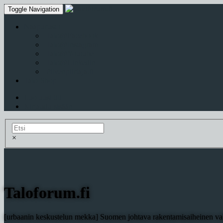
Toggle Navigation
Naapurusto
Talo@Facebook
Talo@Instagram
Talo@Youtube
Talo@Linkedin
Pilvenpiirtaja.fi
Talo-Shop
Luo uusi tili
Kirjaudu sisään
×
Taloforum.fi
[urbaanin keskustelun mekka] Suomen johtava rakentamisaiheinen val