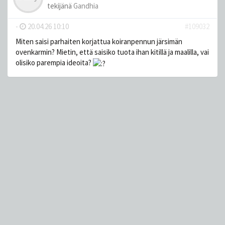
tekijänä
Gandhia
-
20.04.26 10:10
#109032
Miten saisi parhaiten korjattua koiranpennun järsimän
ovenkarmin? Mietin, että saisiko tuota ihan kitillä ja maalilla, vai
olisiko parempia ideoita?