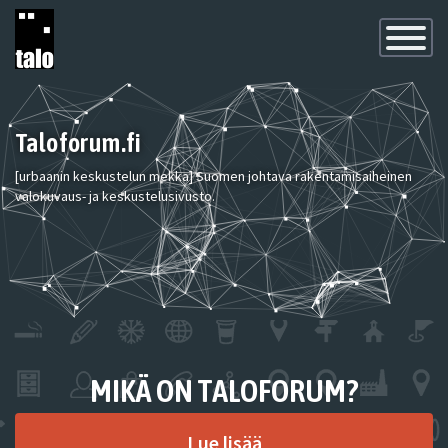
Toggle
Navigatio
Taloforum.fi
[urbaanin keskustelun mekka] Suomen johtava rakentamisaiheinen
valokuvaus- ja keskustelusivusto.
MIKÄ ON TALOFORUM?
Lue lisää