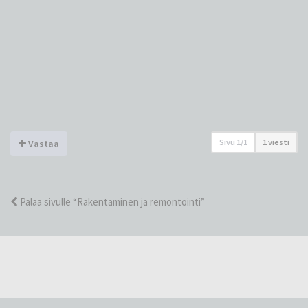
Sivu
1
/
1
1 viesti
Vastaa
Palaa sivulle “Rakentaminen ja remontointi”