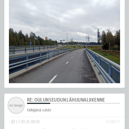
RE: OULUNSEUDUN LÄHIJUNALIIKENNE
tekijänä
sakkr
-
17.09.25 08:58
#108577