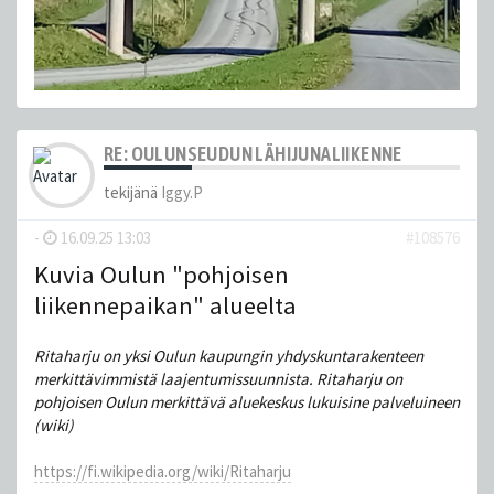
RE: OULUNSEUDUN LÄHIJUNALIIKENNE
tekijänä
Iggy.P
-
16.09.25 13:03
#108576
Kuvia Oulun "pohjoisen
liikennepaikan" alueelta
Ritaharju on yksi Oulun kaupungin yhdyskuntarakenteen
merkittävimmistä laajentumissuunnista. Ritaharju on
pohjoisen Oulun merkittävä aluekeskus lukuisine palveluineen
(wiki)
https://fi.wikipedia.org/wiki/Ritaharju