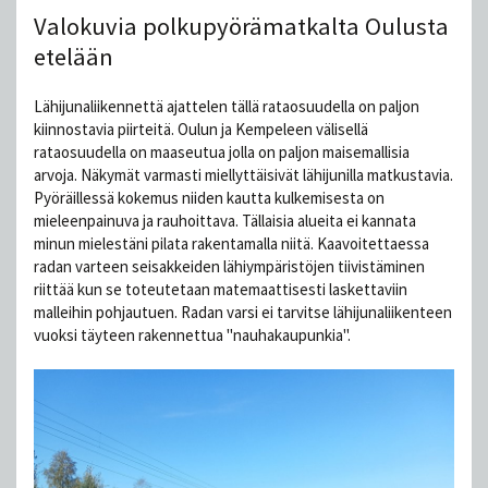
Valokuvia polkupyörämatkalta Oulusta
etelään
Lähijunaliikennettä ajattelen tällä rataosuudella on paljon
kiinnostavia piirteitä. Oulun ja Kempeleen välisellä
rataosuudella on maaseutua jolla on paljon maisemallisia
arvoja. Näkymät varmasti miellyttäisivät lähijunilla matkustavia.
Pyöräillessä kokemus niiden kautta kulkemisesta on
mieleenpainuva ja rauhoittava. Tällaisia alueita ei kannata
minun mielestäni pilata rakentamalla niitä. Kaavoitettaessa
radan varteen seisakkeiden lähiympäristöjen tiivistäminen
riittää kun se toteutetaan matemaattisesti laskettaviin
malleihin pohjautuen. Radan varsi ei tarvitse lähijunaliikenteen
vuoksi täyteen rakennettua "nauhakaupunkia".