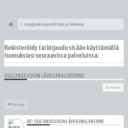
Kaupunkisuunnittelu ja liikenne
Rekisteröidy tai kirjaudu sisään käyttämällä
tunnuksiasi seuraavissa palveluissa:
OULUNSEUDUN LÄHIJUNALIIKENNE
32 viestiä
Vastaa
RE: OULUNSEUDUN LÄHIJUNALIIKENNE