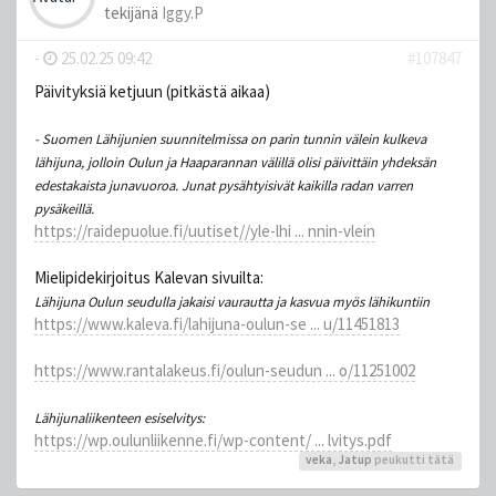
tekijänä
Iggy.P
-
25.02.25 09:42
#107847
Päivityksiä ketjuun (pitkästä aikaa)
- Suomen Lähijunien suunnitelmissa on parin tunnin välein kulkeva
lähijuna, jolloin Oulun ja Haaparannan välillä olisi päivittäin yhdeksän
edestakaista junavuoroa. Junat pysähtyisivät kaikilla radan varren
pysäkeillä.
https://raidepuolue.fi/uutiset//yle-lhi ... nnin-vlein
Mielipidekirjoitus Kalevan sivuilta:
Lä­hi­ju­na Oulun seu­dul­la jakaisi vau­raut­ta ja kasvua myös lä­hi­kun­tiin
https://www.kaleva.fi/lahijuna-oulun-se ... u/11451813
https://www.rantalakeus.fi/oulun-seudun ... o/11251002
Lähijunaliikenteen esiselvitys:
https://wp.oulunliikenne.fi/wp-content/ ... lvitys.pdf
veka
,
Jatup
peukutti tätä