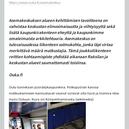
https://www.ouka.fi/asemakeskus
Asemakeskuksen alueen kehittämisen tavoitteena on
vahvistaa keskustan elinvoimaisuutta ja viihtyisyyttä sekä
lisätä kaupunkirakenteen eheyttä ja kaupunkimme
omaleimaista arkkitehtuuria. Asemakeskus on
tulevaisuudessa liikenteen solmukohta, jonka läpi virtaa
merkittävä määrä matkustajia. Tämä joukkoliikenteen
reittien kohtaamispiste yhdistää aikanaan Raksilan ja
keskustan alueet saumattomasti toisiinsa.
Ouka.fi
Oulu tunnetaan pyöräilykaupunkina. Polkupyörän kanssa
matkustamiseen kannustavat vaunut voisivat olla hyvä ja toimiva idea
myös Ouluun. Kuva on Kööpenhaminasta (wikimedia)