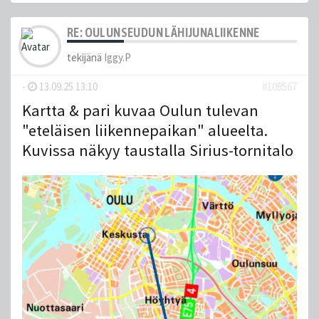
RE: OULUNSEUDUN LÄHIJUNALIIKENNE
tekijänä
Iggy.P
-
13.09.25 13:10
#108567
Kartta & pari kuvaa Oulun tulevan
"eteläisen liikennepaikan" alueelta.
Kuvissa näkyy taustalla Sirius-tornitalo