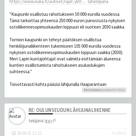
https://www.ouka.fi/uutiset/rajat-ylitt ... -lahempana
''Kaupunki osallistuu rahoitukseen 50 000 eurolla vuodessa.
Tämä tarkoittaa yhteensä 250 000 euron panostusta nykyisen
ostoliikennesopimuskauden loppuun eli vuoteen 2030 saakka.
Tornion kaupunki on tehnyt päätöksen osallistua
henkilöjunaliikenteen tukemiseen 105 000 eurolla vuodessa
nykyisen ostoliikennesopimuskauden loppuun saakka (2030).
Meri-Lapin kuntajohtajat ovat valmiita esittämään alueensa
kuntien osallistumista rahoitukseen asukaslukujen
suhteessa.''
Toivottavasti kohta pääsisi lähijunalla Haaparantaan
Kervolainen
peukutti tätä
RE: OULUNSEUDUN LÄHIJUNALIIKENNE
tekijänä
Iggy.P
-
28.09.25 11:22
#108600