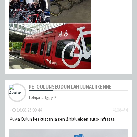
RE: OULUNSEUDUN LÄHIJUNALIIKENNE
tekijänä
Iggy.P
-
16.08.25 09:44
#108474
Kuvia Oulun keskustan ja sen lähialueiden auto-infrasta: