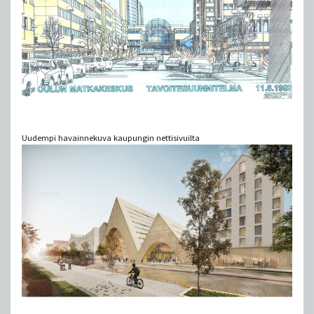
Uudempi havainnekuva kaupungin nettisivuilta