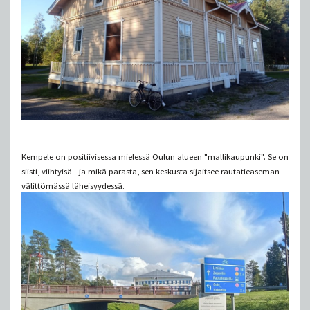
Kempele on positiivisessa mielessä Oulun alueen "mallikaupunki". Se on
siisti, viihtyisä - ja mikä parasta, sen keskusta sijaitsee rautatieaseman
välittömässä läheisyydessä.