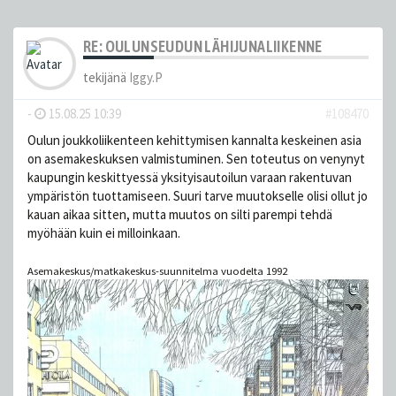
RE: OULUNSEUDUN LÄHIJUNALIIKENNE
tekijänä
Iggy.P
-
15.08.25 10:39
#108470
Oulun joukkoliikenteen kehittymisen kannalta keskeinen asia
on asemakeskuksen valmistuminen. Sen toteutus on venynyt
kaupungin keskittyessä yksityisautoilun varaan rakentuvan
ympäristön tuottamiseen. Suuri tarve muutokselle olisi ollut jo
kauan aikaa sitten, mutta muutos on silti parempi tehdä
myöhään kuin ei milloinkaan.
Asemakeskus/matkakeskus-suunnitelma vuodelta 1992