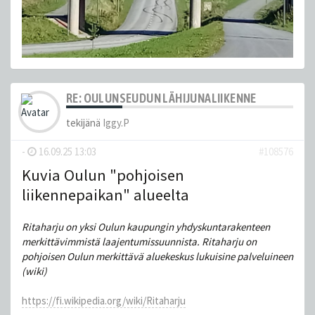
RE: OULUNSEUDUN LÄHIJUNALIIKENNE
tekijänä
Iggy.P
-
16.09.25 13:03
#108576
Kuvia Oulun "pohjoisen
liikennepaikan" alueelta
Ritaharju on yksi Oulun kaupungin yhdyskuntarakenteen
merkittävimmistä laajentumissuunnista. Ritaharju on
pohjoisen Oulun merkittävä aluekeskus lukuisine palveluineen
(wiki)
https://fi.wikipedia.org/wiki/Ritaharju