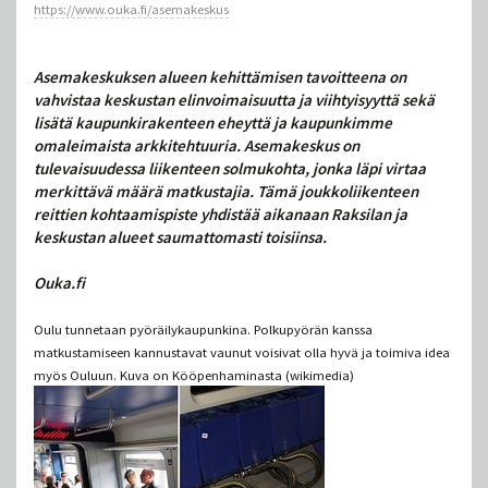
https://www.ouka.fi/asemakeskus
Asemakeskuksen alueen kehittämisen tavoitteena on
vahvistaa keskustan elinvoimaisuutta ja viihtyisyyttä sekä
lisätä kaupunkirakenteen eheyttä ja kaupunkimme
omaleimaista arkkitehtuuria. Asemakeskus on
tulevaisuudessa liikenteen solmukohta, jonka läpi virtaa
merkittävä määrä matkustajia. Tämä joukkoliikenteen
reittien kohtaamispiste yhdistää aikanaan Raksilan ja
keskustan alueet saumattomasti toisiinsa.
Ouka.fi
Oulu tunnetaan pyöräilykaupunkina. Polkupyörän kanssa
matkustamiseen kannustavat vaunut voisivat olla hyvä ja toimiva idea
myös Ouluun. Kuva on Kööpenhaminasta (wikimedia)