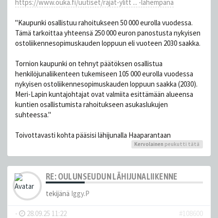
https://www.ouka.fi/uutiset/rajat-ylitt ... -lahempana
''Kaupunki osallistuu rahoitukseen 50 000 eurolla vuodessa.
Tämä tarkoittaa yhteensä 250 000 euron panostusta nykyisen
ostoliikennesopimuskauden loppuun eli vuoteen 2030 saakka.
Tornion kaupunki on tehnyt päätöksen osallistua
henkilöjunaliikenteen tukemiseen 105 000 eurolla vuodessa
nykyisen ostoliikennesopimuskauden loppuun saakka (2030).
Meri-Lapin kuntajohtajat ovat valmiita esittämään alueensa
kuntien osallistumista rahoitukseen asukaslukujen
suhteessa.''
Toivottavasti kohta pääsisi lähijunalla Haaparantaan
Kervolainen
peukutti tätä
RE: OULUNSEUDUN LÄHIJUNALIIKENNE
tekijänä
Iggy.P
-
28.09.25 11:22
#108600