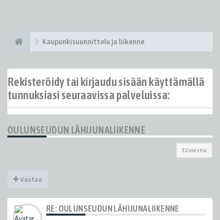
Kaupunkisuunnittelu ja liikenne
Rekisteröidy tai kirjaudu sisään käyttämällä
tunnuksiasi seuraavissa palveluissa:
OULUNSEUDUN LÄHIJUNALIIKENNE
32 viestiä
Vastaa
RE: OULUNSEUDUN LÄHIJUNALIIKENNE