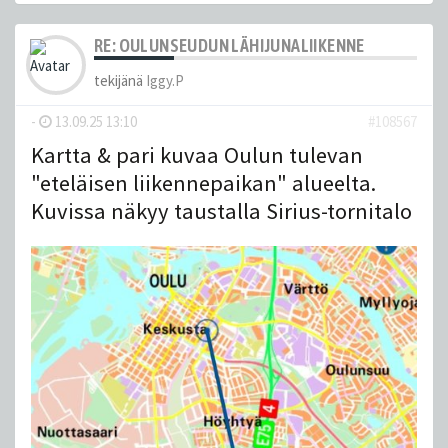
RE: OULUNSEUDUN LÄHIJUNALIIKENNE
tekijänä
Iggy.P
-
13.09.25 13:10
#108567
Kartta & pari kuvaa Oulun tulevan
"eteläisen liikennepaikan" alueelta.
Kuvissa näkyy taustalla Sirius-tornitalo