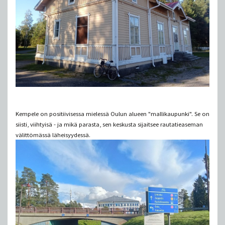
Kempele on positiivisessa mielessä Oulun alueen "mallikaupunki". Se on
siisti, viihtyisä - ja mikä parasta, sen keskusta sijaitsee rautatieaseman
välittömässä läheisyydessä.