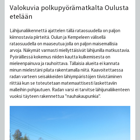
Valokuvia polkupyörämatkalta Oulusta
etelään
Lähijunaliikennettä ajattelen tällä rataosuudella on paljon
kiinnostavia piirteitä. Oulun ja Kempeleen välisellä
rataosuudella on maaseutua jolla on paljon maisemallisia
arvoja. Näkymät varmasti miellyttäisivät lähijunilla matkustavia.
Pyöräillessä kokemus niiden kautta kulkemisesta on
mieleenpainuva ja rauhoittava. Tällaisia alueita ei kannata
minun mielestäni pilata rakentamalla niitä. Kaavoitettaessa
radan varteen seisakkeiden lähiympäristöjen tiivistäminen
riittää kun se toteutetaan matemaattisesti laskettaviin
malleihin pohjautuen. Radan varsi ei tarvitse lähijunaliikenteen
vuoksi täyteen rakennettua "nauhakaupunkia".