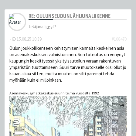
RE: OULUNSEUDUN LÄHIJUNALIIKENNE
tekijänä
Iggy.P
-
15.08.25 10:39
#108470
Oulun joukkoliikenteen kehittymisen kannalta keskeinen asia
on asemakeskuksen valmistuminen. Sen toteutus on venynyt
kaupungin keskittyessä yksityisautoilun varaan rakentuvan
ympäristön tuottamiseen. Suuri tarve muutokselle olisi ollut jo
kauan aikaa sitten, mutta muutos on silti parempi tehdä
myöhään kuin ei milloinkaan.
Asemakeskus/matkakeskus-suunnitelma vuodelta 1992