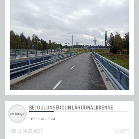
RE: OULUNSEUDUN LÄHIJUNALIIKENNE
tekijänä
sakkr
-
17.09.25 08:58
#108577