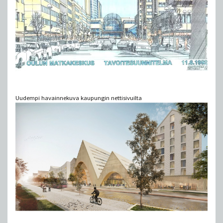
Uudempi havainnekuva kaupungin nettisivuilta