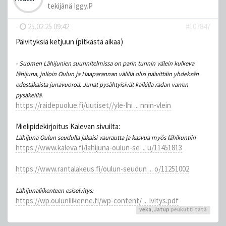
tekijänä
Iggy.P
-
25.02.25 09:42
#107847
Päivityksiä ketjuun (pitkästä aikaa)
- Suomen Lähijunien suunnitelmissa on parin tunnin välein kulkeva
lähijuna, jolloin Oulun ja Haaparannan välillä olisi päivittäin yhdeksän
edestakaista junavuoroa. Junat pysähtyisivät kaikilla radan varren
pysäkeillä.
https://raidepuolue.fi/uutiset//yle-lhi ... nnin-vlein
Mielipidekirjoitus Kalevan sivuilta:
Lä­hi­ju­na Oulun seu­dul­la jakaisi vau­raut­ta ja kasvua myös lä­hi­kun­tiin
https://www.kaleva.fi/lahijuna-oulun-se ... u/11451813
https://www.rantalakeus.fi/oulun-seudun ... o/11251002
Lähijunaliikenteen esiselvitys:
https://wp.oulunliikenne.fi/wp-content/ ... lvitys.pdf
veka
,
Jatup
peukutti tätä