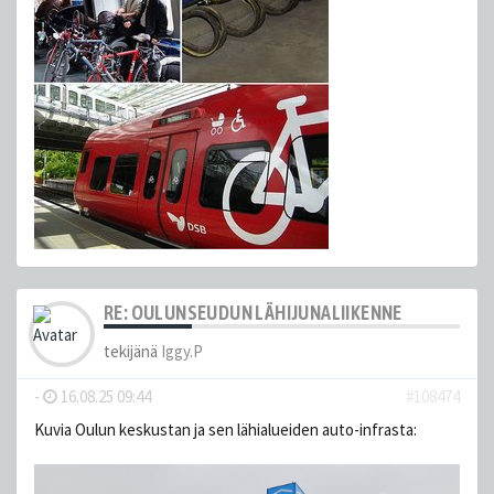
RE: OULUNSEUDUN LÄHIJUNALIIKENNE
tekijänä
Iggy.P
-
16.08.25 09:44
#108474
Kuvia Oulun keskustan ja sen lähialueiden auto-infrasta: