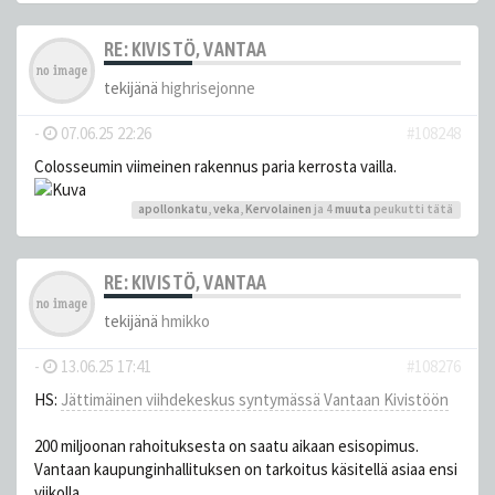
RE: KIVISTÖ, VANTAA
tekijänä
highrisejonne
-
07.06.25 22:26
#108248
Colosseumin viimeinen rakennus paria kerrosta vailla.
apollonkatu
,
veka
,
Kervolainen
ja 4
muuta
peukutti tätä
RE: KIVISTÖ, VANTAA
tekijänä
hmikko
-
13.06.25 17:41
#108276
HS:
Jättimäinen viihdekeskus syntymässä Vantaan Kivistöön
200 miljoonan rahoituksesta on saatu aikaan esisopimus.
Vantaan kaupunginhallituksen on tarkoitus käsitellä asiaa ensi
viikolla.