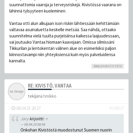
suunnattomia vaaroja ja terveysriskejä. Kivistössä vaarana on
lähinnä tylsyyteen kuoleminen.
Vantaa otti alun alkujaan ison riskin lähtiessään kehittämään
valtavaa asuinaluetta keskelle metsää. Saa nähdä, ottaako
suunnitelma vielä tuulta purjeisiinsa kaikessa laajuudessaan,
vai joutuuko Vantaa hiomaan kaavojaan. Omissa silmissäni
Tikkurilan ja lentokentän välinen alue on esimerkiksi paljon
kiinnostavampi niin yhteyksiensä kuin myös palveluidensa
kannalta.
Jary
peukutti tätä
RE: KIVISTÖ, VANTAA
tekijänä
hmikko
-
08.04.25 20:27
#108027
Jary
kirjoitti:
↑
08.04.25 08:56
Onkohan Kivistöstä muodostunut Suomen nuorin