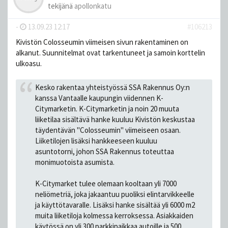
tekijänä
apollonkatu
-
13.09.23 12:17
#106213
Kivistön Colosseumin viimeisen sivun rakentaminen on
alkanut. Suunnitelmat ovat tarkentuneet ja samoin korttelin
ulkoasu.
Kesko rakentaa yhteistyössä SSA Rakennus Oy:n
kanssa Vantaalle kaupungin viidennen K-
Citymarketin. K-Citymarketin ja noin 20 muuta
liiketilaa sisältävä hanke kuuluu Kivistön keskustaa
täydentävän "Colosseumin" viimeiseen osaan.
Liiketilojen lisäksi hankkeeseen kuuluu
asuntotorni, johon SSA Rakennus toteuttaa
monimuotoista asumista.
K-Citymarket tulee olemaan kooltaan yli 7000
neliömetriä, joka jakaantuu puoliksi elintarvikkeelle
ja käyttötavaralle. Lisäksi hanke sisältää yli 6000 m2
muita liiketiloja kolmessa kerroksessa. Asiakkaiden
käytössä on yli 300 parkkipaikkaa autoille ja 500