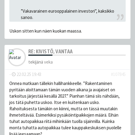
”Vakavarainen eurooppalainen investori”, kaksikko
sanoo.
Uskon sitten kun näen kuokan maassa.
RE: KIVISTÖ, VANTAA
tekijänä
veka
-
22.02.25 19:43
#107845
Onnea matkaan tällekin hallihankkeelle. ”Rakentaminen
pyritään aloittamaan tämän vuoden aikana ja avajaiset on
tarkoitus järjestää kesällä 2027.” Pianhan tämä siis nähdään,
jos tätä puhetta uskoo. Itse en kuitenkaan usko.
Rahoituksesta tämäkin on kiinni, mutta on tässä muutakin
ihmeteltävää. Esimerkiksi pysäköintipaikkojen määrä. Eihän
tuhat autopaikkaa riitä mihinkään tuolla sijainnilla. Kuinka
monta tuhatta autopaikkaa tulee kauppakeskuksen puolelle
lisää jeesaamaan?