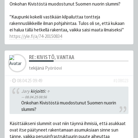
Onkohan Kivistöstä muodostunut Suomen nuorin slummi?
"Kaupunki kokeili vastikään kilpailuttaa tontteja
rakennusliikkeille ilman pohjahintaa. Tulos oli se, että kukaan
ei halua tällä hetkellä rakentaa, vaikka saisi maata ilmaiseksi"
https://yle.fi/a/74-20150834
RE: KIVISTÖ, VANTAA
tekijänä
Pyöröovi
-
08.04.25 09:49
#108023
Jary
kirjoitti:
↑
08.04.25 08:56
Onkohan Kivistöstä muodostunut Suomen nuorin
slummi?
Käsittääkseni slummit ovat niin täynnä ihmisiä, että asukkaat
ovat itse päätyneet rakentamaan asumuksiaan sinne sun
tänne, vaikka perusinfrastruktuurin puute aiheuttaa