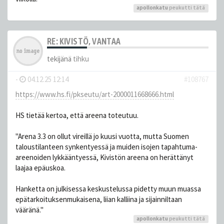
apollonkatu
peukutti tätä
RE: KIVISTÖ, VANTAA
tekijänä
tihku
-
04.12.25 12:14
#108767
https://www.hs.fi/pkseutu/art-2000011668666.html
HS tietää kertoa, että areena toteutuu.
"Arena 3.3 on ollut vireillä jo kuusi vuotta, mutta Suomen
taloustilanteen synkentyessä ja muiden isojen tapahtuma-
areenoiden lykkääntyessä, Kivistön areena on herättänyt
laajaa epäuskoa.
Hanketta on julkisessa keskustelussa pidetty muun muassa
epätarkoituksenmukaisena, liian kalliina ja sijainniltaan
vääränä."
apollonkatu
peukutti tätä