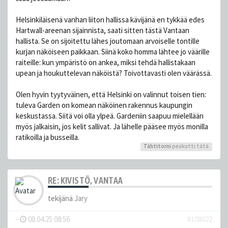
Helsinkiläisenä vanhan liiton hallissa kävijänä en tykkää edes
Hartwall-areenan sijainnista, saati sitten tästä Vantaan
hallista. Se on sijoitettu lähes joutomaan arvoiselle tontille
kurjan näköiseen paikkaan. Siinä koko homma lähtee jo väärille
raiteille: kun ympäristö on ankea, miksi tehdä hallistakaan
upean ja houkuttelevan näköistä? Toivottavasti olen väärässä.
Olen hyvin tyytyväinen, että Helsinki on valinnut toisen tien:
tuleva Garden on komean näköinen rakennus kaupungin
keskustassa. Siitä voi olla ylpeä. Gardeniin saapuu mielellään
myös jalkaisin, jos kelit sallivat. Ja lähelle pääsee myös monilla
ratikoilla ja busseilla.
Tähtitorni
peukutti tätä
RE: KIVISTÖ, VANTAA
tekijänä
Jary
-
08.04.25 08:56
#108022