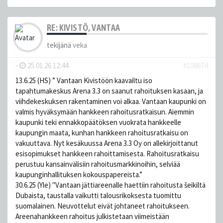
RE: KIVISTÖ, VANTAA
tekijänä
veka
-
25.01.26 12:44
#108874
13.6.25 (HS) ” Vantaan Kivistöön kaavailtu iso
tapahtumakeskus Arena 3.3 on saanut rahoituksen kasaan, ja
viihdekeskuksen rakentaminen voi alkaa. Vantaan kaupunki on
valmis hyväksymään hankkeen rahoitusratkaisun. Aiemmin
kaupunki teki ennakkopäätöksen vuokrata hankkeelle
kaupungin maata, kunhan hankkeen rahoitusratkaisu on
vakuuttava. Nyt kesäkuussa Arena 3.3 Oy on allekirjoittanut
esisopimukset hankkeen rahoittamisesta. Rahoitusratkaisu
perustuu kansainvälisiin rahoitusmarkkinoihin, selviää
kaupunginhallituksen kokouspapereista.”
30.6.25 (Yle) "Vantaan jättiareenalle haettiin rahoitusta šeikiltä
Dubaista, taustalla vaikutti talous­rikoksesta tuomittu
suomalainen. Neuvottelut eivät johtaneet rahoitukseen.
Areenahankkeen rahoitus julkistetaan viimeistään