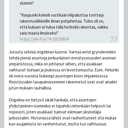
slummi?
"Kaupunki kokeili vastikään kilpailuttaa tontteja
rakennusliikkeille ilman pohjahintaa. Tulos oli se,
että kukaan ei halua tällä hetkellä rakentaa, vaikka
saisi maata ilmaiseksi"
https://yle.fi/a/74-20150834
Jutusta selviää ongelman luonne. Vantaa antoi gryndereiden
tehdä pieniä asuntoja jonkunlaisen ennätysosuuden aseman
ympäristössä, mikä on johtanut siihen, että asukkaat
vaihtuvat tiuhaan ja joukossa on levottomuutta. Esim. Helsinki
oli noina vuosina tiukempi asuntojen koon ohjaamisessa.
Kivistössäkin tasapainoisemmin rakennetut osat ovat ainakin
jutun mukaan rauhallisia.
Ongelma on tietysti sikäli hankala, että asuntojen
yhdistäminen isommiksi ei tapahdu mitenkään helposti tai
nopeasti, joten asukkaat tulevat olemaan yksineläjiä
jatkossakin. Historiassa lähiöt ovat rauhoittuneet sitä mukaa
kun asujaimisto on vanhentunut, mutta tuo vaihtuvuus