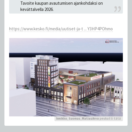
Tavoite kaupan avautumisen ajankohdaksi on
kevättalvella 2026.
https://www.kesko.fi/media/uutiset-ja-t ... Y3HP4POhmo
hmikko
,
tuomas
,
MatiasArvo
peukutti tätä