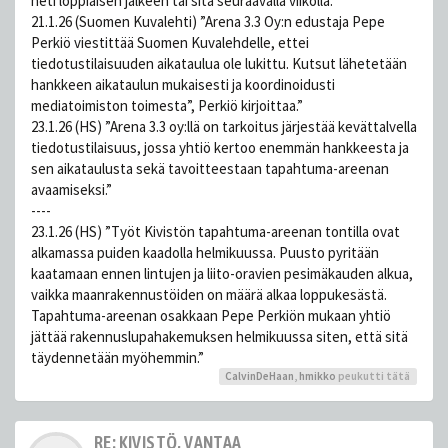
heti loppiaisen jälkeen tai sitä seuraavalla viikolla.”
21.1.26 (Suomen Kuvalehti) ”Arena 3.3 Oy:n edustaja Pepe
Perkiö viestittää Suomen Kuvalehdelle, ettei
tiedotustilaisuuden aikataulua ole lukittu. Kutsut lähetetään
hankkeen aikataulun mukaisesti ja koordinoidusti
mediatoimiston toimesta”, Perkiö kirjoittaa.”
23.1.26 (HS) ”Arena 3.3 oy:llä on tarkoitus järjestää kevättalvella
tiedotustilaisuus, jossa yhtiö kertoo enemmän hankkeesta ja
sen aikataulusta sekä tavoitteestaan tapahtuma-areenan
avaamiseksi.”
----
23.1.26 (HS) ”Työt Kivistön tapahtuma-areenan tontilla ovat
alkamassa puiden kaadolla helmikuussa. Puusto pyritään
kaatamaan ennen lintujen ja liito-oravien pesimäkauden alkua,
vaikka maanrakennustöiden on määrä alkaa loppukesästä.
Tapahtuma-areenan osakkaan Pepe Perkiön mukaan yhtiö
jättää rakennuslupahakemuksen helmikuussa siten, että sitä
täydennetään myöhemmin.”
CalvinDeHaan
,
hmikko
peukutti tätä
RE: KIVISTÖ, VANTAA