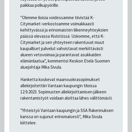
paikkaa polkupyörille.
"Olemme iloisia voidessamme tiivistää K-
Citymarket-verkostoamme voimakkaasti
kehittyvässä ja erinomaisten liikenneyhteyksien
päässä olevassa Kivistössä. Uskomme, että K-
Citymarket ja sen yhteyteen rakentuvat muut
kaupalliset palvelut vahvistavat merkittävästi
alueen vetovoimaa ja parantavat asukkaiden
elämänlaatua", kommentoi Keskon Etelä-Suomen
aluejohtaja Mika Sivula.
Hanketta koskevat maanvuokrasopimukset
allekirjoitettiin Vantaan kaupungin tiloissa
12.9.2023. Sopimusten allekirjoittamisen jälkeen
rakentamistyöt voidaan aloittaa lähes välittömästi.
"Yhteistyö Vantaan kaupungin ja SSA Rakennuksen
kanssa on sujunut erinomaisesti", Mika Sivula
kiittelee.