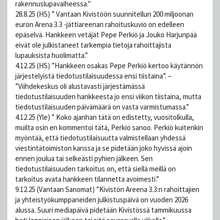
rakennuslupavaiheessa."
28.8.25 (HS) ” Vantaan Kivistöön suunnitellun 200 miljoonan
euron Arena 3.3 -jättiareenan rahoituskuvio on edelleen
epäselvä. Hankkeen vetäjät Pepe Perkiö ja Jouko Harjunpää
eivät ole julkistaneet tarkempia tietoja rahoittajista
lupauksista huolimatta.”
4.12.25 (HS) ”Hankkeen osakas Pepe Perkiö kertoo käytännön
järjestelyistä tiedotustilaisuudessa ensi tiistaina”. –
”Viihdekeskus oli alustavasti järjestämässä
tiedotustilaisuuden hankkeesta jo ensi viikon tiistaina, mutta
tiedotustilaisuuden päivämäärä on vasta varmistumassa.”
4.12.25 (Yle) ” Koko ajanhan tätä on edistetty, vuositolkulla,
muilta osin en kommentoi tätä, Perkiö sanoo. Perkiö kuitenkin
myöntää, että tiedotustilaisuutta valmistellaan yhdessä
viestintätoimiston kanssa ja se pidetään joko hyvissä ajoin
ennen joulua tai selkeästi pyhien jälkeen. Sen
tiedotustilaisuuden tarkoitus on, että siellä meillä on
tarkoitus avata hankkeen tilannetta avoimesti.”
9.12.25 (Vantaan Sanomat) ”Kivistön Areena 3.3:n rahoittajien
ja yhteistyökumppaneiden julkistuspäivä on vuoden 2026
alussa. Suuri mediapäivä pidetään Kivistössä tammikuussa