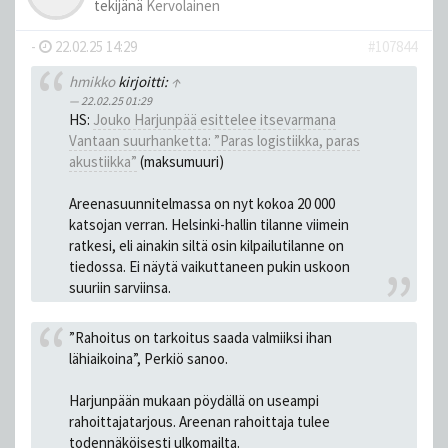
tekijänä
Kervolainen
-
22.02.25 14:29
#107844
hmikko
kirjoitti:
↑
22.02.25 01:29
HS:
Jouko Harjunpää esittelee itse­varmana
Vantaan suurhanketta: ”Paras logistiikka, paras
akustiikka”
(maksumuuri)
Areenasuunnitelmassa on nyt kokoa 20 000
katsojan verran. Helsinki-hallin tilanne viimein
ratkesi, eli ainakin siltä osin kilpailutilanne on
tiedossa. Ei näytä vaikuttaneen pukin uskoon
suuriin sarviinsa.
”Rahoitus on tarkoitus saada valmiiksi ihan
lähiaikoina”, Perkiö sanoo.
Harjunpään mukaan pöydällä on useampi
rahoittajatarjous. Areenan rahoittaja tulee
todennäköisesti ulkomailta.