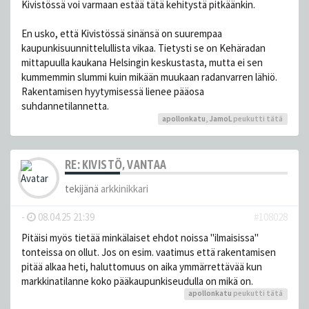
Kivistössä voi varmaan estää tätä kehitystä pitkäänkin.
En usko, että Kivistössä sinänsä on suurempaa
kaupunkisuunnittelullista vikaa. Tietysti se on Kehäradan
mittapuulla kaukana Helsingin keskustasta, mutta ei sen
kummemmin slummi kuin mikään muukaan radanvarren lähiö.
Rakentamisen hyytymisessä lienee pääosa
suhdannetilannetta.
apollonkatu
,
JamoL
peukutti tätä
RE: KIVISTÖ, VANTAA
tekijänä
arkkinikkari
-
08.04.25 21:39
#108028
Pitäisi myös tietää minkälaiset ehdot noissa "ilmaisissa"
tonteissa on ollut. Jos on esim. vaatimus että rakentamisen
pitää alkaa heti, haluttomuus on aika ymmärrettävää kun
markkinatilanne koko pääkaupunkiseudulla on mikä on.
apollonkatu
peukutti tätä