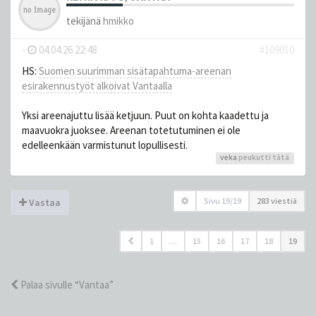
tekijänä
hmikko
-
04.04.26 22:48
#109010
HS:
Suomen suurimman sisätapahtuma-areenan
esirakennustyöt alkoivat Vantaalla
Yksi areenajuttu lisää ketjuun. Puut on kohta kaadettu ja
maavuokra juoksee. Areenan totetutuminen ei ole
edelleenkään varmistunut lopullisesti.
veka
peukutti tätä
Sivu
19
/
19
283 viestiä
Vastaa
1
…
15
16
17
18
19
Palaa sivulle “Vantaa”