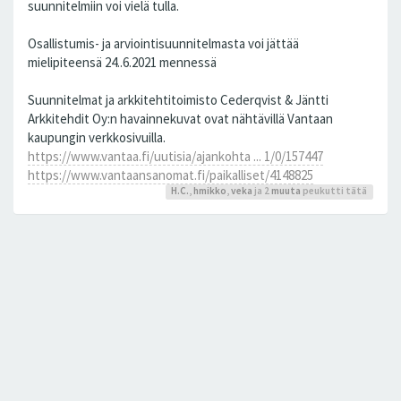
suunnitelmiin voi vielä tulla.
Osallistumis- ja arviointisuunnitelmasta voi jättää
mielipiteensä 24..6.2021 mennessä
Suunnitelmat ja arkkitehtitoimisto Cederqvist & Jäntti
Arkkitehdit Oy:n havainnekuvat ovat nähtävillä Vantaan
kaupungin verkkosivuilla.
https://www.vantaa.fi/uutisia/ajankohta ... 1/0/157447
https://www.vantaansanomat.fi/paikalliset/4148825
H.C.
,
hmikko
,
veka
ja 2
muuta
peukutti tätä