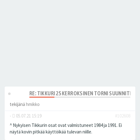
RE: TIKKURI 25 KERROKSINEN TORNI SUUNNITELM
tekijänä
hmikko
-
05.07.21 15:19
#102608
^ Nykyisen Tikkurin osat ovat valmistuneet 1984 ja 1991. Ei
näytä kovin pitkää käyttöikää tulevan niille.