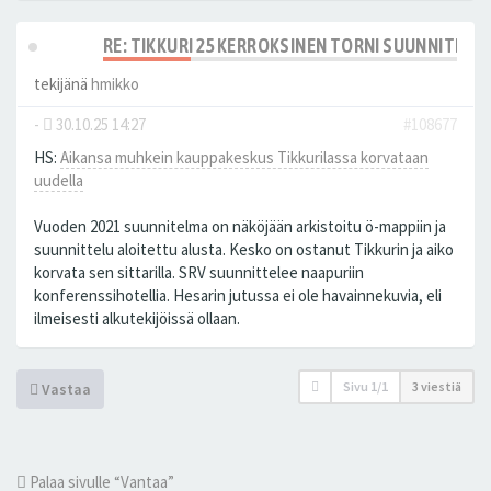
RE: TIKKURI 25 KERROKSINEN TORNI SUUNNITELM
tekijänä
hmikko
-
30.10.25 14:27
#108677
HS:
Aikansa muhkein kauppakeskus Tikkurilassa korvataan
uudella
Vuoden 2021 suunnitelma on näköjään arkistoitu ö-mappiin ja
suunnittelu aloitettu alusta. Kesko on ostanut Tikkurin ja aiko
korvata sen sittarilla. SRV suunnittelee naapuriin
konferenssihotellia. Hesarin jutussa ei ole havainnekuvia, eli
ilmeisesti alkutekijöissä ollaan.
Sivu
1
/
1
3 viestiä
Vastaa
Palaa sivulle “Vantaa”