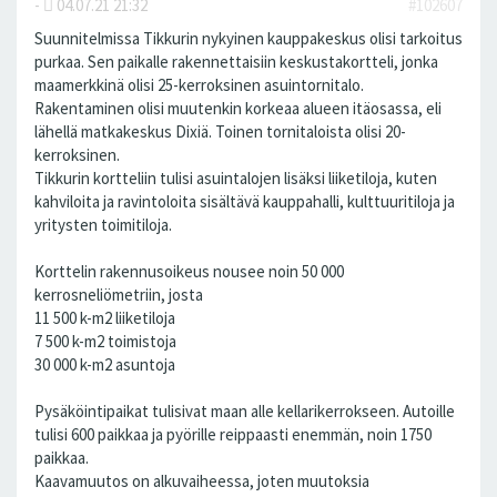
-
04.07.21 21:32
#102607
Suunnitelmissa Tikkurin nykyinen kauppakeskus olisi tarkoitus
purkaa. Sen paikalle rakennettaisiin keskustakortteli, jonka
maamerkkinä olisi 25-kerroksinen asuintornitalo.
Rakentaminen olisi muutenkin korkeaa alueen itäosassa, eli
lähellä matkakeskus Dixiä. Toinen tornitaloista olisi 20-
kerroksinen.
Tikkurin kortteliin tulisi asuintalojen lisäksi liiketiloja, kuten
kahviloita ja ravintoloita sisältävä kauppahalli, kulttuuritiloja ja
yritysten toimitiloja.
Korttelin rakennusoikeus nousee noin 50 000
kerrosneliömetriin, josta
11 500 k-m2 liiketiloja
7 500 k-m2 toimistoja
30 000 k-m2 asuntoja
Pysäköintipaikat tulisivat maan alle kellarikerrokseen. Autoille
tulisi 600 paikkaa ja pyörille reippaasti enemmän, noin 1750
paikkaa.
Kaavamuutos on alkuvaiheessa, joten muutoksia